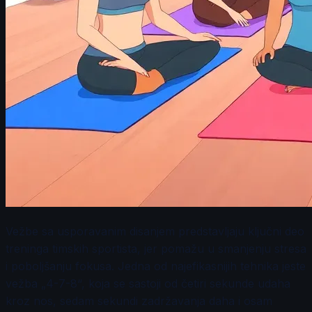
Vežbe sa usporavanim disanjem predstavljaju ključni deo
treninga timskih sportista, jer pomažu u smanjenju stresa
i poboljšanju fokusa. Jedna od najefikasnijih tehnika jeste
vežba „4-7-8“, koja se sastoji od četiri sekunde udaha
kroz nos, sedam sekundi zadržavanja daha i osam