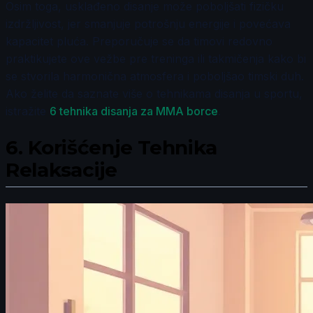
Osim toga, usklađeno disanje može poboljšati fizičku
izdržljivost, jer smanjuje potrošnju energije i povećava
kapacitet pluća. Preporučuje se da timovi redovno
praktikujete ove vežbe pre treninga ili takmičenja kako bi
se stvorila harmonična atmosfera i poboljšao timski duh.
Ako želite da saznate više o tehnikama disanja u sportu,
istražite
6 tehnika disanja za MMA borce
.
6.
Korišćenje Tehnika
Relaksacije