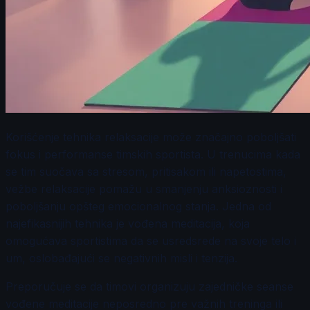
Korišćenje tehnika relaksacije može značajno poboljšati
fokus i performanse timskih sportista. U trenucima kada
se tim suočava sa stresom, pritisakom ili napetostima,
vežbe relaksacije pomažu u smanjenju anksioznosti i
poboljšanju opšteg emocionalnog stanja. Jedna od
najefikasnijih tehnika je vođena meditacija, koja
omogućava sportistima da se usredsrede na svoje telo i
um, oslobađajući se negativnih misli i tenzija.
Preporučuje se da timovi organizuju zajedničke seanse
vođene meditacije neposredno pre važnih treninga ili