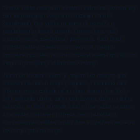
Timske vežbe disanja su izuzetno važne za sportiste koji
žele da poboljšaju svoju sinhronizaciju i timsku
koordinaciju. Ove vežbe ne samo da pomažu u
usaglašavanju disanja između članova tima, već i
stvaraju osećaj zajedništva i povjerenja. Kada timski
sportisti vežbaju zajedno, oni mogu da postignu
optimalne rezultate, jer sinkronizacija disanja igra ključnu
ulogu u poboljšanju efikasnosti kretanja.
Jedna od efikasnih vežbi je „zajedničko disanje“, gde
članovi tima sede u krugu i, zajedno, usklađeno dišu.
Učesnici mogu izabrati miran ritam disanja, kao što je
četiri sekunde udaha, zatim zadržavanje daha na jednu
sekundu, pa četiri sekunde izdaha. Ova vežba ne samo
da pomaže u smanjenju stresa, već i poboljšava
komunikacijske veštine unutar tima jer zahteva da se svi
fokusiraju jedni na druge.