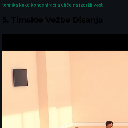
tehnika kako koncentracija utiče na izdržljivost
.
5.
Timskie Vežbe Disanja