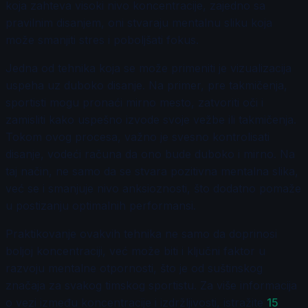
koja zahteva visoki nivo koncentracije, zajedno sa
pravilnim disanjem, oni stvaraju mentalnu sliku koja
može smanjiti stres i poboljšati fokus.
Jedna od tehnika koja se može primeniti je vizualizacija
uspeha uz duboko disanje. Na primer, pre takmičenja,
sportisti mogu pronaći mirno mesto, zatvoriti oči i
zamisliti kako uspešno izvode svoje vežbe ili takmičenja.
Tokom ovog procesa, važno je svesno kontrolisati
disanje, vodeći računa da ono bude duboko i mirno. Na
taj način, ne samo da se stvara pozitivna mentalna slika,
već se i smanjuje nivo anksioznosti, što dodatno pomaže
u postizanju optimalnih performansi.
Praktikovanje ovakvih tehnika ne samo da doprinosi
boljoj koncentraciji, već može biti i ključni faktor u
razvoju mentalne otpornosti, što je od suštinskog
značaja za svakog timskog sportistu. Za više informacija
o vezi između koncentracije i izdržljivosti, istražite
15