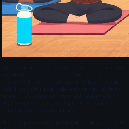
Kontrola disanja je osnovni element koji može značajno
poboljšati performanse timskih sportista. U trenutku
kada sportisti usmere svoju pažnju na disanje, postaju
svesniji svog tela i mogu bolje reagovati na situacije na
terenu. Ključ uspeha leži u razvijanju navike da se
disanje kontroliše, kako bi se sprečila prekomerna
napetost i povećala koncentracija.
Jedna od jednostavnih, ali efikasnih tehnika za kontrolu