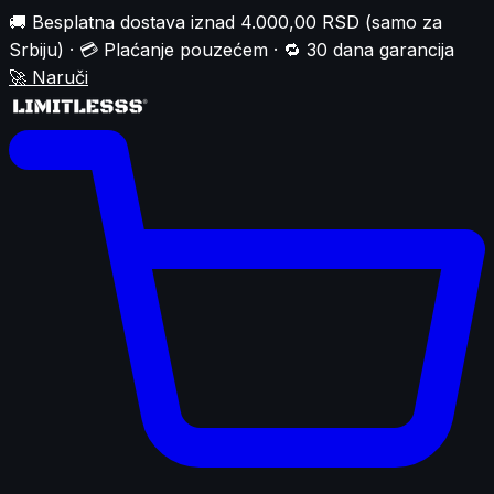
🚚 Besplatna dostava iznad 4.000,00 RSD (samo za
Srbiju) · 💳 Plaćanje pouzećem · 🔁 30 dana garancija
🚀
Naruči