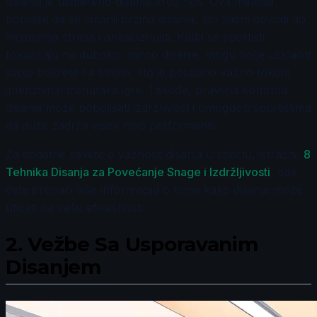
disanja je usmereno disanje kroz nos. Ova metoda
pomaže da se smanji brzina disanja, što zatim dovodi do
smanjenja stresa i anksioznosti. Kada se sportisti
fokusiraju na duboko, mirno disanje, mogu bolje uskladiti
svoje pokrete sa timom, što je posebno važno tokom
intenzivnih trenutaka igre. Takođe, pravilna kontrola
disanja može poboljšati izdržljivost i omogućiti sportistima
da duže zadrže visok nivo performansi.
Za dodatne savete o važnosti disanja u sportu, istražite
8
Tehnika Disanja za Povećanje Snage i Izdržljivosti
, gde
ćete pronaći više informacija o tome kako disanje može
uticati na vašu efikasnost.
2.
Vežbe Sa Usporavanim
Disanjem