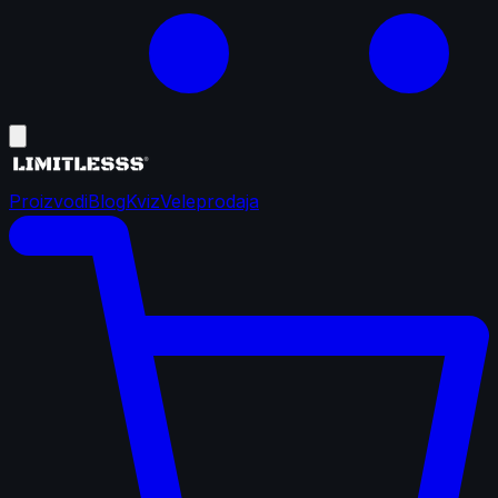
Proizvodi
Blog
Kviz
Veleprodaja