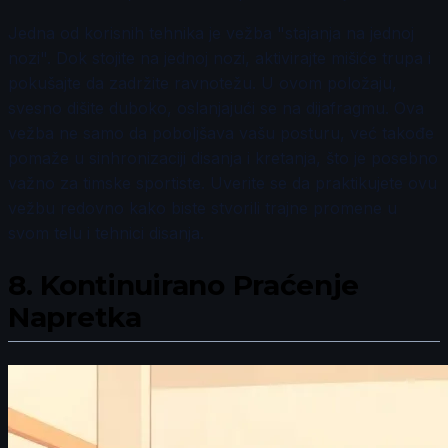
Jedna od korisnih tehnika je vežba "stajanja na jednoj
nozi". Dok stojite na jednoj nozi, aktivirajte mišiće trupa i
pokušajte da zadržite ravnotežu. U ovom položaju,
svesno dišite duboko, oslanjajući se na dijafragmu. Ova
vežba ne samo da poboljšava vašu posturu, već takođe
pomaže u sinhronizaciji disanja i kretanja, što je posebno
važno za timske sportiste. Uverite se da praktikujete ovu
vežbu redovno kako biste stvorili trajne promene u
svom telu i tehnici disanja.
8.
Kontinuirano Praćenje
Napretka