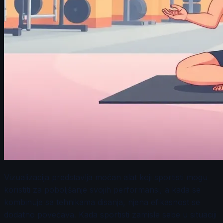
Vizualizacija predstavlja moćan alat koji sportisti mogu
koristiti za poboljšanje svojih performansi, a kada se
kombinuje sa tehnikama disanja, njena efikasnost se
dodatno povećava. Kada sportisti zamisle sebe u situaciji