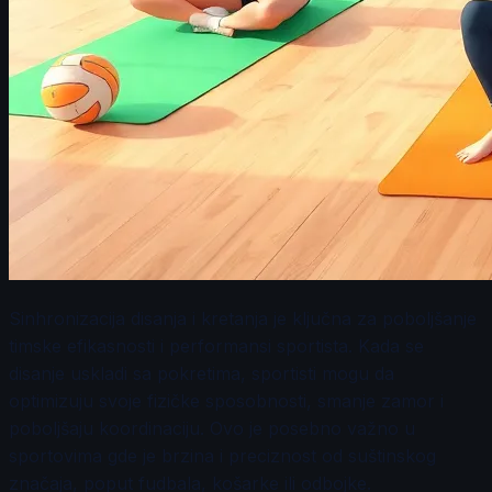
Sinhronizacija disanja i kretanja je ključna za poboljšanje
timske efikasnosti i performansi sportista. Kada se
disanje uskladi sa pokretima, sportisti mogu da
optimizuju svoje fizičke sposobnosti, smanje zamor i
poboljšaju koordinaciju. Ovo je posebno važno u
sportovima gde je brzina i preciznost od suštinskog
značaja, poput fudbala, košarke ili odbojke.