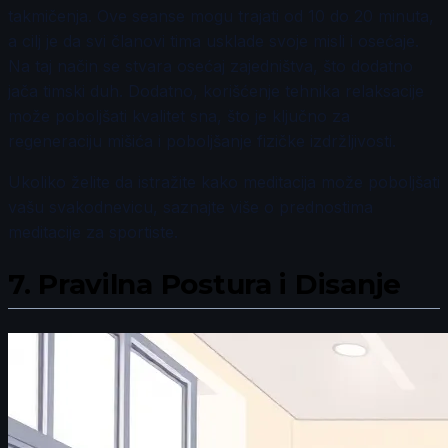
takmičenja. Ove seanse mogu trajati od 10 do 20 minuta,
a cilj je da svi članovi tima usklade svoje misli i osećaje.
Na taj način se stvara osećaj zajedništva, što dodatno
jača timski duh. Dodatno, korišćenje tehnika relaksacije
može poboljšati kvalitet sna, što je ključno za
regeneraciju mišića i poboljšanje fizičke izdržljivosti.
Ukoliko želite da istražite kako meditacija može poboljšati
vašu svakodnevicu, saznajte više o prednostima
meditacije za sportiste.
7.
Pravilna Postura i Disanje