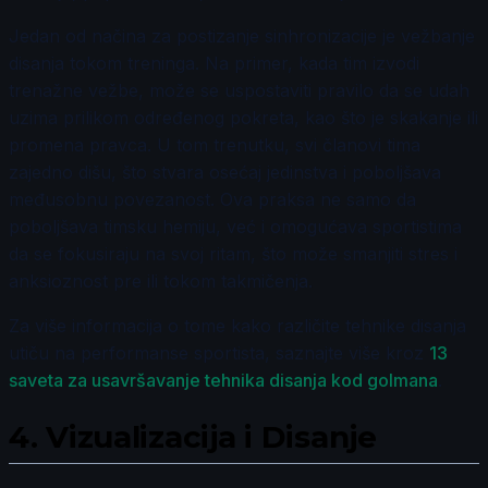
Jedan od načina za postizanje sinhronizacije je vežbanje
disanja tokom treninga. Na primer, kada tim izvodi
trenažne vežbe, može se uspostaviti pravilo da se udah
uzima prilikom određenog pokreta, kao što je skakanje ili
promena pravca. U tom trenutku, svi članovi tima
zajedno dišu, što stvara osećaj jedinstva i poboljšava
međusobnu povezanost. Ova praksa ne samo da
poboljšava timsku hemiju, već i omogućava sportistima
da se fokusiraju na svoj ritam, što može smanjiti stres i
anksioznost pre ili tokom takmičenja.
Za više informacija o tome kako različite tehnike disanja
utiču na performanse sportista, saznajte više kroz
13
saveta za usavršavanje tehnika disanja kod golmana
.
4.
Vizualizacija i Disanje