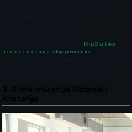
sekundi izdaha kroz usta. Ova praksa ne samo da
pomaže u smanjenju anksioznosti, već i povećava
kapacitet pluća, što je od vitalnog značaja tokom
napornih trenutaka na terenu.
Za dodatne informacije o tome kako pravilno disanje
može poboljšati efikasnost, istražite
12 načina kako
pravilno disanje unapređuje powerlifting
. Uključivanjem
vežbi sa usporavanim disanjem u rutinu, sportisti mogu
poboljšati svoju izdržljivost i timsku sinhronizaciju, što je
ključno za ostvarenje najboljih rezultata.
3.
Sinhronizacija Disanja i
Kretanja