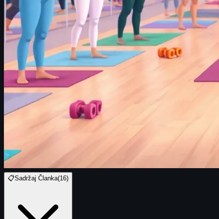
📋
Sadržaj Članka
(
16
)