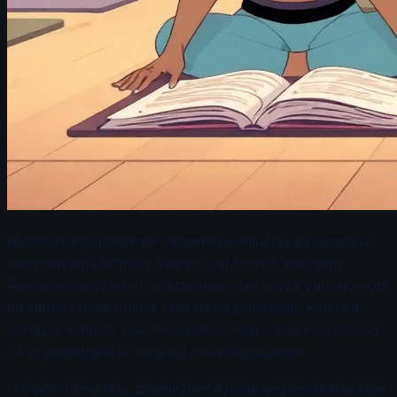
Kontinuirano praćenje napretka je ključno za uspeh u
usavršavanju tehnika disanja kod timskih sportista.
Redovno beleženje i analiza napretka može vam pomoći
da identifikujete oblasti koje treba poboljšati, kao i da
osnažite tehnike koje već funkcionišu. Jedan od načina
da to postignete je vođenje dnevnika disanja.
U ovom dnevniku, zabeležite različite vežbe disanja koje