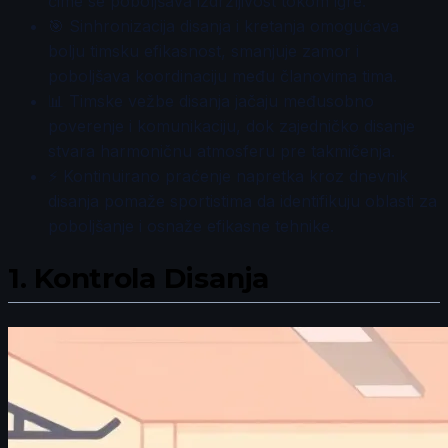
čime se poboljšava izdržljivost tokom igre.
🎯 Sinhronizacija disanja i kretanja omogućava
bolju timsku efikasnost, smanjuje zamor i
poboljšava koordinaciju među članovima tima.
📊 Timske vežbe disanja jačaju međusobno
poverenje i komunikaciju, dok zajedničko disanje
stvara harmoničnu atmosferu pre takmičenja.
⚡ Kontinuirano praćenje napretka kroz dnevnik
disanja pomaže sportistima da identifikuju oblasti za
poboljšanje i osnaže efikasne tehnike.
1.
Kontrola Disanja