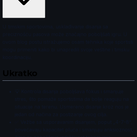
U timskim sportovima, usklađivanje disanja sa
preciznošću pasova može značajno poboljšati igru. U
ovom blog postu istražujemo osam tehnika koje sportisti
mogu primeniti kako bi unapredili svoje veštine i timsku
koordinaciju.
Ukratko
💡 Kontrola disanja poboljšava fokus i smanjuje
stres, što pomaže sportistima da bolje reaguju na
situacije na terenu. Usmereno disanje kroz nos je
jedan od načina za postizanje ovog cilja.
✅ Vežbe sa usporavanim disanjem, poput „4-7-8“,
povećavaju kapacitet pluća i smanjuju anksioznost,