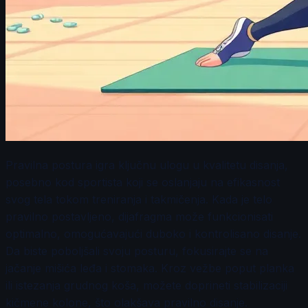
Pravilna postura igra ključnu ulogu u kvalitetu disanja,
posebno kod sportista koji se oslanjaju na efikasnost
svog tela tokom treniranja i takmičenja. Kada je telo
pravilno postavljeno, dijafragma može funkcionisati
optimalno, omogućavajući duboko i kontrolisano disanje.
Da biste poboljšali svoju posturu, fokusirajte se na
jačanje mišića leđa i stomaka. Kroz vežbe poput planka
ili istezanja grudnog koša, možete doprineti stabilizaciji
kičmene kolone, što olakšava pravilno disanje.