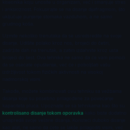
kiseonika koju unosite u organizam, već i smanjuje stres
i anksioznost. Fokusirajte se na disanje dijafragmom, što
uključuje punjenje stomaka vazduhom, a ne samo
grudnog koša.
Uzmite nekoliko trenutaka da se usredsredite na svoje
disanje. Udišite polako kroz nos, brojeći do četiri,
zadržite dah na trenutak, a zatim izdahnite kroz usta
brojeći do šest. Ova tehnika ne samo da će vam pomoći
da se osećate opuštenije, već će i poboljšati vašu
izdržljivost tokom fizičkih aktivnosti na visokoj
nadmorskoj visini.
Takođe, možete kombinovati ovu tehniku sa vežbama
disanja koje su posebno prilagođene za povećanje
kapaciteta pluća. Upoznajte se sa tehnikama kao što su
kontrolisano disanje tokom oporavka
kako biste dodatno
unapredili svoje veštine disanja. Koristeći duboko disanje
kao alat, ne samo da ćete se lakše prilagoditi visini, već