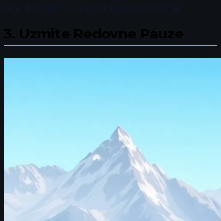
ćete i poboljšati svoje opšte zdravstveno stanje.
3.
Uzmite Redovne Pauze