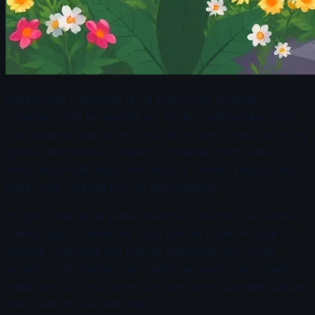
Održavanje hidratacije je od suštinskog značaja,
posebno kada se nalazite na visokoj nadmorskoj visini.
Na visinama, vazduh je suvlji, što može dovesti do bržeg
gubitka tečnosti kroz disanje i znojenje. Dehidratacija
može pogoršati simptome visinske bolesti, smanjiti vašu
izdržljivost i otežati proces aklimatizacije.
Preporučuje se da pijete dovoljno vode pre, za vreme i
nakon fizičke aktivnosti. Osim obične vode, možete se
osvežiti i napicima koji sadrže elektrolite, što može
pomoći u održavanju ravnoteže tečnosti u telu. Uvek
imajte pri ruci bocu sa vodom i redovno uzimajte gutljaje,
čak i kada ne osećate žeđ.