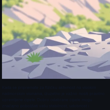
Kada se pripremate za fizičku aktivnost na visokim
nadmorskim visinama, izuzetno je važno nositi pravilno
opremljene cipele. Dobro odabrane cipele mogu
značajno poboljšati vašu stabilnost, udobnost i