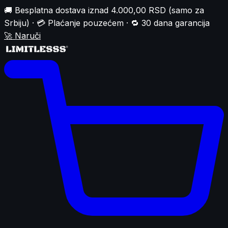
🚚 Besplatna dostava iznad 4.000,00 RSD (samo za
Srbiju) · 💳 Plaćanje pouzećem · 🔁 30 dana garancija
🚀
Naruči