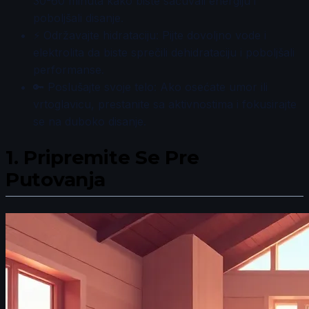
30-60 minuta kako biste sačuvali energiju i
poboljšali disanje.
⚡ Održavajte hidrataciju: Pijte dovoljno vode i
elektrolita da biste sprečili dehidrataciju i poboljšali
performanse.
🔑 Poslušajte svoje telo: Ako osećate umor ili
vrtoglavicu, prestanite sa aktivnostima i fokusirajte
se na duboko disanje.
1.
Pripremite Se Pre
Putovanja