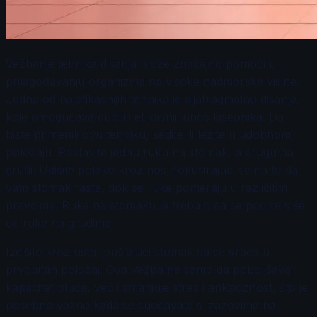
Vežbanje tehnika disanja može značajno pomoći u
prilagođavanju organizma na visoke nadmorske visine.
Jedna od najefikasnijih tehnika je dijafragmalno disanje,
koje omogućava dublji i efikasniji unos kiseonika. Da
biste primenili ovu tehniku, sedite ili lezite u udobnom
položaju. Postavite jednu ruku na stomak, a drugu na
grudi. Udišite polako kroz nos, fokusirajući se na to da
vam stomak raste, dok se ruke pomeraju u različitim
pravcima. Ruka na stomaku bi trebalo da se podiže više
od ruke na grudima.
Izdišite kroz usta, puštajući stomak da se vraća u
prvobitan položaj. Ova vežba ne samo da poboljšava
kapacitet pluća, već i smanjuje stres i anksioznost, što je
posebno važno kada se suočavate s izazovima na