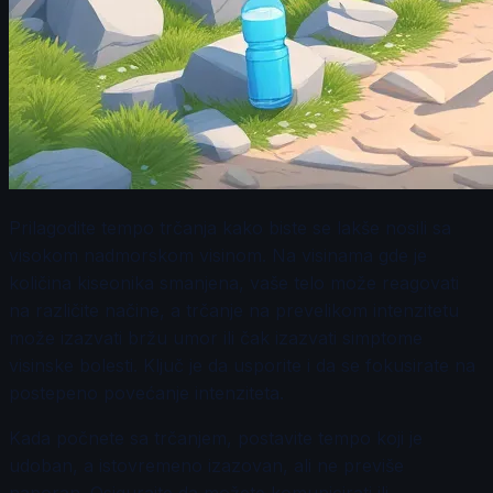
Prilagodite tempo trčanja kako biste se lakše nosili sa
visokom nadmorskom visinom. Na visinama gde je
količina kiseonika smanjena, vaše telo može reagovati
na različite načine, a trčanje na prevelikom intenzitetu
može izazvati bržu umor ili čak izazvati simptome
visinske bolesti. Ključ je da usporite i da se fokusirate na
postepeno povećanje intenziteta.
Kada počnete sa trčanjem, postavite tempo koji je
udoban, a istovremeno izazovan, ali ne previše