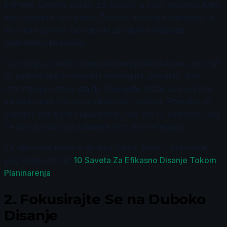
krenete, uvrstite vežbe izdržljivosti u svoj raspored kako
biste ojačali srce i pluća. Treninzi na nižim nadmorskim
visinama pomoći će vam da se lakše prilagodite
nedostatku kiseonika.
Osim toga, istražite svoju destinaciju da biste se upoznali
sa nadmorskom visinom i klimatskim uslovima. Više
informacija o tome šta da očekujete može vam pomoći
da bolje planirate svoje aktivnosti i odmor. Povedite sa
sobom i potrebne suplemente, kao što su elektroliti, koji
će vam pomoći da ostanete hidrirani i energični.
Za više informacija o disanju tokom fizičkih aktivnosti,
pogledajte članak
10 Saveta Za Efikasno Disanje Tokom
Planinarenja
.
2.
Fokusirajte Se na Duboko
Disanje