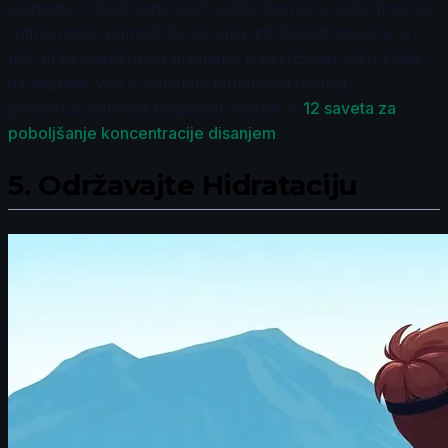
visinama. Uključivanje ovih vežbi disanja u vašu dnevnu
rutinu može pomoći da se vaša izdržljivost poveća, a
telo brže adaptira na promene u okruženju. Ako želite
da saznate više o korisnim tehnikama disanja,
preporučujemo da pogledate članak o
12 saveta za
poboljšanje koncentracije disanjem
.
5.
Održavajte Hidrataciju