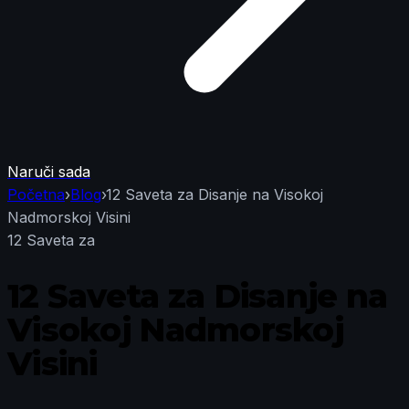
Naruči sada
Početna
›
Blog
›
12 Saveta za Disanje na Visokoj
Nadmorskoj Visini
12 Saveta za
12 Saveta za Disanje na
Visokoj Nadmorskoj
Visini