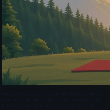
Kada se suočavate sa visokom nadmorskom visinom,
duboko disanje postaje ključno za vašu dobrobit. Ova
tehnika ne samo da pomaže u povećanju količine