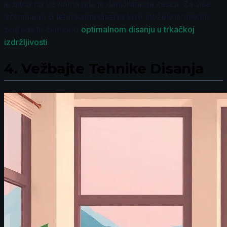
je bitna na visinama gde je dehidratacija češća. Za više
informacija o tehnikama disanja koje možete primeniti,
pogledajte članak o
optimalnom disanju u trkačkoj
izdržljivosti
.
4.
Vežbajte Tehnike Disanja