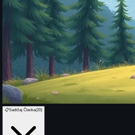
📋
Sadržaj Članka
(
20
)