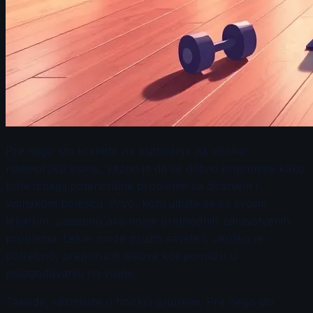
Pre nego što krenete na putovanje na visoku
nadmorsku visinu, važno je da se dobro pripremite kako
biste izbegli potencijalne probleme sa disanjem i
visinskom bolešću. Prvo, konsultujte se sa svojim
lekarom, posebno ako imate prethodnih zdravstvenih
problema. Lekar može pružiti savete i, ukoliko je
potrebno, preporučiti lekove koji pomažu u
prilagođavanju na visine.
Takođe, razmislite o fizičkoj pripremi. Pre nego što