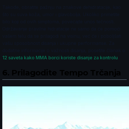
Takođe, obratite pažnju na znakove dehidratacije, kao
što su suva koža, umor i glavobolja. Ukoliko primetite
bilo koji od ovih simptoma, povećajte unos tečnosti.
Održavanje pravilne hidratacije ne samo da će pomoći
vašem telu da se prilagodi na visinu, već će i poboljšati
vašu sposobnost disanja i ukupne performanse. Za
dodatne informacije o važnosti disanja, posetite članak o
12 saveta kako MMA borci koriste disanje za kontrolu
.
6.
Prilagodite Tempo Trčanja