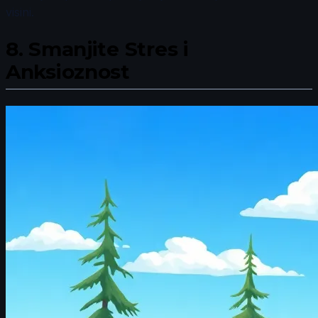
visini.
8.
Smanjite Stres i
Anksioznost