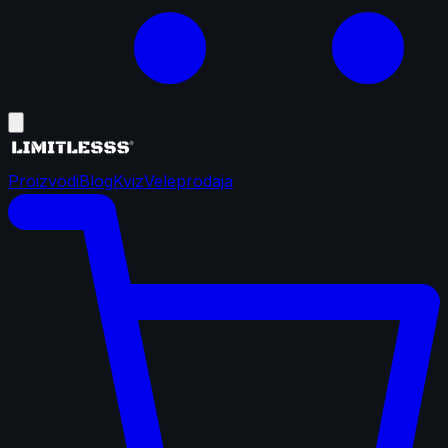
Proizvodi
Blog
Kviz
Veleprodaja