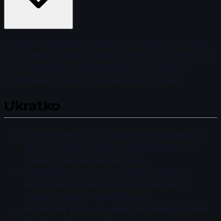
Trčanje po planinskim stazama na visokoj nadmorskoj
visini zahteva posebnu pažnju na disanje. U ovom blog
postu otkrivamo 12 saveta koji će vam pomoći da
optimizujete svoj dah i poboljšate performanse.
Ukratko
💡 Pripremite se pre putovanja: Konsultujte se sa
lekarom i uključite vežbe izdržljivosti kako biste
olakšali prilagođavanje na visinu.
✅ Fokusirajte se na duboko disanje: Koristite
dijafragmalno disanje za bolju oksigenaciju i
smanjenje stresa tokom aktivnosti.
🎯 Redovne pauze su važne: Odmarajte se svake