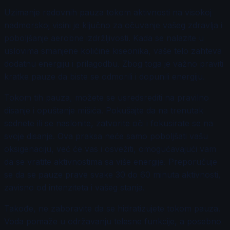
Uzimanje redovnih pauza tokom aktivnosti na visokoj
nadmorskoj visini je ključno za očuvanje vašeg zdravlja i
poboljšanje aerobne izdržljivosti. Kada se nalazite u
uslovima smanjene količine kiseonika, vaše telo zahteva
dodatnu energiju i prilagodbu. Zbog toga je važno praviti
kratke pauze da biste se odmorili i dopunili energiju.
Tokom tih pauza, možete se usredsrediti na pravilno
disanje i opuštanje mišića. Pokušajte da na trenutak
sednete ili se naslonite, zatvorite oči i fokusirate se na
svoje disanje. Ova praksa neće samo poboljšati vašu
oksigenaciju, već će vas i osvežiti, omogućavajući vam
da se vratite aktivnostima sa više energije. Preporučuje
se da se pauze prave svake 30 do 60 minuta aktivnosti,
zavisno od intenziteta i vašeg stanja.
Takođe, ne zaboravite da se hidratizujete tokom pauza.
Voda pomaže u održavanju telesne funkcije, a posebno