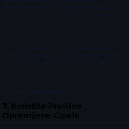
naporan. Osigurajte da možete komunicirati ili
razgovarati dok trčite, što je dobar indikator da ne
preopterećujete svoje telo. Često proveravajte svoje
disanje; ako primetite da vam disanje postaje ubrzano ili
otežano, smanjite tempo.
Uvođenjem ovog pristupa, vaša izdržljivost će se
postepeno povećavati, a telo će se lakše prilagoditi
smanjenom nivou kiseonika. Tokom treninga, možete
pokušati i sa intervalnim trčanjem, gde naizmenično
menjate brze i sporije delove, što može pomoći u
postepenom prilagođavanju na visinske uslove.
Prilagodite svoj plan treninga i slušajte svoje telo kako
biste izbegli preopterećenje i povrede.
7.
Koristite Pravilno
Opremljene Cipele