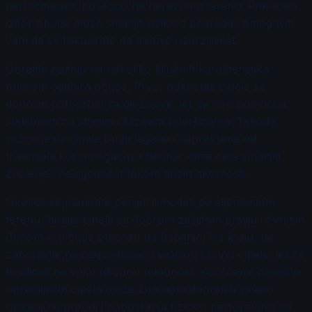
performanse, posebno na neravnom terenu. Prikladan
izbor obuće može smanjiti rizik od povreda i omogućiti
vam da se fokusirate na disanje i izdržljivost.
Obratite pažnju na nekoliko ključnih karakteristika
prilikom odabira obuće. Prvo, odaberite cipele sa
dobrom potporom za gležnjeve, jer će ovo pomoći u
stabilnosti na strmim i klizavim površinama. Takođe,
važno je da cipele budu lagane i napravljene od
materijala koji omogućava disanje, čime ćete smanjiti
znojenje i nelagodnost tokom dužih aktivnosti.
Ukoliko se planirate penjati ili hodati po stjenovitom
terenu, birajte cipele sa dobrom zaštitom prstiju i čvrstim
đonom koji bude otporan na habanje. Na kraju, ne
zaboravite na odgovarajuću veličinu i širinu cipele, jer će
to uticati na vašu ukupnu udobnost. Korišćenje pravilno
opremljenih cipela može značajno doprineti vašem
uživanju u prirodi i poboljšanju fizičkih performansi na