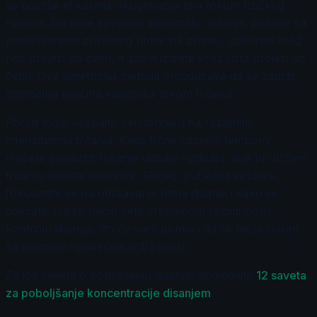
se postiže efikasnija oksigenacija tela tokom fizičkog
napora. Da biste savladali dijalektičko disanje, počnite sa
postavljanjem pravilnog ritma: na primer, udahnite kroz
nos brojeći do četiri, a zatim izdišite kroz usta brojeći do
četiri. Ova simetrična metoda omogućava da se zadrži
optimalna količina kiseonika tokom trčanja.
Pored toga, vežbajte ovu tehniku na različitim
intenzitetima trčanja. Kada trčite sporijim tempom,
možete produžiti trajanje udisaja i izdisaja, dok pri bržem
trčanju skratite intervale. Sledeći put kada vežbate,
fokusirajte se na održavanje ritma disanja i kako se
osećate. Na taj način ćete vremenom razviti bolju
kontrolu disanja, što će vam pomoći da se lakše nosite
sa umorom i povećate izdržljivost.
Za još saveta o poboljšanju disanja, pogledajte
12 saveta
za poboljšanje koncentracije disanjem
.