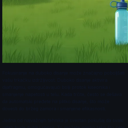
Fokusiranje na duboko disanje može značajno poboljšati
vašu trkačku izdržljivost. Duboko disanje aktivira
dijafragmu, omogućavajući bolji protok kiseonika i
smanjenje napetosti u telu. Kada trčite, često se dešava
da automatski pređete na plitko disanje, što može
dovesti do bržeg zamora i smanjene efikasnosti.
Jedna od najvažnijih tehnika je svestan pokušaj da svaki
udah bude dublji i sporiji. To možete postići tako što ćete