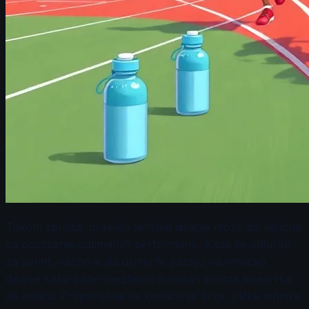
Tokom sprinta, pravilna tehnika disanja može biti ključna
za postizanje optimalnih performansi. Kada se odlučite
za sprint, važno je da usmerite pažnju na ritmičko
disanje kako biste obezbedili dovoljan protok kiseonika
do mišića. Preporučuje se korišćenje brze, plitke tehnike