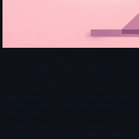
Vežbe disanja pre treninga su ključne za pripremu tela i
uma za fizičku aktivnost. Jedna od najefikasnijih vežbi je
duboko disanje, koje pomaže da se poveća kapacitet
pluća i poboljša oksigenacija mišića. Prva vežba koju
možete isprobati je "4-7-8" tehnika. Pomoću ove
metode, udišete kroz nos brojeći do četiri, zadržavate
dah brojeći do sedam, a zatim polako izdišete kroz usta
brojeći do osam.
Ova vežba ne samo da pomaže u smanjenju stresa i
anksioznosti, već i priprema telo za napor. Izvođenjem