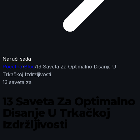
Naruči sada
Početna
›
Blog
›
13 Saveta Za Optimalno Disanje U
Trkačkoj Izdržljivosti
13 saveta za
13 Saveta Za Optimalno
Disanje U Trkačkoj
Izdržljivosti