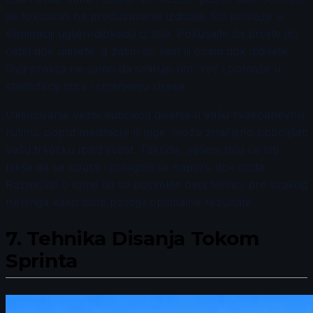
se fokusirati na produžavanje izdisaja, što pomaže u
eliminaciji ugljen-dioksida iz tela. Pokušajte da brojite do
četiri dok udišete, a zatim do šest ili osam dok izdišete.
Ova praksa ne samo da smiruje um, već i pomaže u
stabilizaciji srca i smanjenju stresa.
Uključivanje vežbi dubokog disanja u vašu svakodnevnu
rutinu, poput meditacije ili joge, može značajno poboljšati
vašu trkačku izdržljivost. Takođe, vašem telu će biti
lakše da se opusti i prilagodi se naporu dok trčite.
Razmislite o tome da se posvetite ovoj tehnici pre svakog
treninga kako biste postigli optimalne rezultate.
7.
Tehnika Disanja Tokom
Sprinta