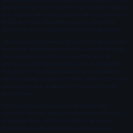
disanje pomaže u filtriranju, vlaženju i grejanju vazduha
pre nego što uđe u pluća, što je posebno važno tokom
fizičke aktivnosti. Kada dišete kroz nos, aktivira se
dijafragma, što omogućava dublje i efikasnije disanje.
Jedan od ključnih saveta je da tokom trčanja pokušate
da zadržite ritam disanja kroz nos. U početku to može
delovati izazovno, pogotovo kada trčite brže, ali
vremenom ćete razviti sposobnost da se prilagodite.
Fokusirajte se na udisaje i izdisaje koji su u skladu sa
vašim koracima. Na primer, možete udisati kroz nos na
svaka dva koraka, a izdisati kroz nos ili usta na isto
toliko koraka.
Osim toga, nosno disanje može poboljšati vašu
otpornost na umor. Kada se naviknete na ovu tehniku,
primetićete da se oporavak između serija trčanja
poboljšava. Za više informacija o disanju i njegovim