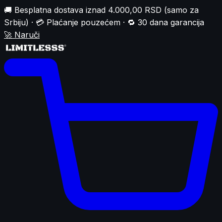
🚚 Besplatna dostava iznad 4.000,00 RSD (samo za
Srbiju) · 💳 Plaćanje pouzećem · 🔁 30 dana garancija
🚀
Naruči