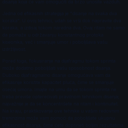
disanja koja će vam omogućiti da brzo unosite vazduh.
Jedna od efikasnih strategija je "disanje na svaka dva
koraka". U ovoj tehnici, udah se vrši dok napravite dva
koraka, a izdisaj tokom naredna dva. Ovaj ritam ne samo
da pomaže u održavanju konstantnog protoka
kiseonika, već i smanjuje umor i poboljšava vašu
izdržljivost.
Pored toga, fokusiranje na dijafragmu tokom sprinta
može dodatno poboljšati vašu sposobnost disanja.
Duboko dijafragmalno disanje omogućava vam da
efikasnije koristite kapacitet pluća, čime se smanjuje
osećaj umora. Imajte na umu da se tokom sprinta ne
treba previše opterećivati pravilnom tehnikom disanja;
najvažnije je da se koncentrišete na ritam i kontinuitet.
Na kraju, praktikovanje ove tehnike u vašim redovnim
treninzima može vam pomoći da poboljšate ukupnu
efikasnost disanja, čime ćete doprineti boljim rezultatima