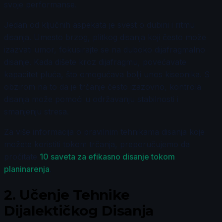
svoje performanse.
Jedan od ključnih aspekata je svest o dubini i ritmu
disanja. Umesto brzog, plitkog disanja koji često može
izazvati umor, fokusirajte se na duboko dijafragmalno
disanje. Kada dišete kroz dijafragmu, povećavate
kapacitet pluća, što omogućava bolji unos kiseonika. S
obzirom na to da je trčanje često izazovno, kontrola
disanja može pomoći u održavanju stabilnosti i
smanjenju stresa.
Za više informacija o pravilnim tehnikama disanja koje
možete koristiti tokom trčanja, preporučujemo da
pročitate
10 saveta za efikasno disanje tokom
planinarenja
.
2.
Učenje Tehnike
Dijalektičkog Disanja