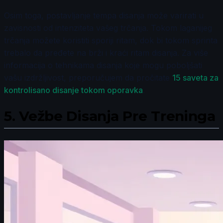
Osim toga, postavljanje tempa disanja može varirati u
zavisnosti od intenziteta vašeg trčanja. Tokom laganijeg
trčanja možete koristiti sporiji ritam, dok bi tokom sprinta
trebalo da pređete na brži i kraći ritam disanja. Za više
informacija o tehnikama disanja koje mogu poboljšati
vašu izdržljivost, preporučujem da pročitate
15 saveta za
kontrolisano disanje tokom oporavka
.
5.
Vežbe Disanja Pre Treninga