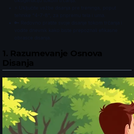
oksigenaciju tokom trčanja.
⚡ Uključite vežbe disanja pre treninga, poput
tehnike "4-7-8", za pripremu tela i uma.
🔑 Redovno pratite svoje disanje tokom trčanja i
vodite dnevnik kako biste prepoznali efikasne
obrasce disanja.
1.
Razumevanje Osnova
Disanja