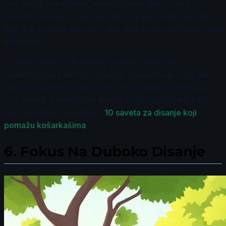
ove vežbe pre trčanja, možete poboljšati fokus i
povećati energiju. Takođe, važno je održavati opušteno
telo dok vežbate disanje, kako biste osigurali maksimalnu
efikasnost.
S obzirom na to da trening zahteva visok nivo
koncentracije i kontrole disanja, preporučujem da ovu
vežbu uključite u svoju rutinu pre svakog treninga. Za
više saveta o tehnikama disanja koje mogu unaprediti
vašu kondiciju, pogledajte
10 saveta za disanje koji
pomažu košarkašima
.
6.
Fokus Na Duboko Disanje