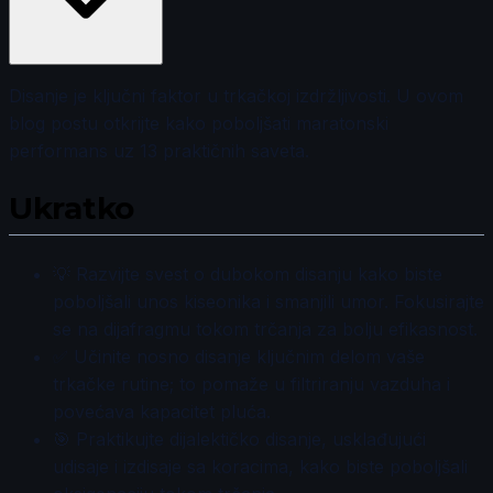
Disanje je ključni faktor u trkačkoj izdržljivosti. U ovom
blog postu otkrijte kako poboljšati maratonski
performans uz 13 praktičnih saveta.
Ukratko
💡 Razvijte svest o dubokom disanju kako biste
poboljšali unos kiseonika i smanjili umor. Fokusirajte
se na dijafragmu tokom trčanja za bolju efikasnost.
✅ Učinite nosno disanje ključnim delom vaše
trkačke rutine; to pomaže u filtriranju vazduha i
povećava kapacitet pluća.
🎯 Praktikujte dijalektičko disanje, usklađujući
udisaje i izdisaje sa koracima, kako biste poboljšali