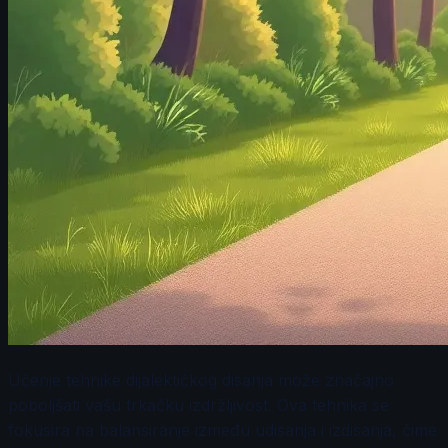
Učenje tehnike dijalektičkog disanja može značajno
poboljšati vašu trkačku izdržljivost. Ova tehnika se
fokusira na balansiranje između udisanja i izdisanja, čime