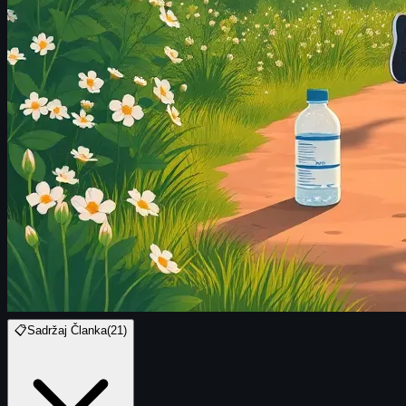
📋
Sadržaj Članka
(
21
)