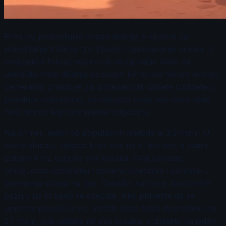
Pravilno postavljanje tempa disanja je ključno za
poboljšanje trkačke izdržljivosti i sprečavanje umora. U
ovoj sekciji fokusiraćemo se na taj način kako da
uskladite ritam disanja sa svojim koracima tokom trčanja.
Generalno pravilo je da bi trebalo da udišete i izdišete u
pravilnim intervalima, osluškujući svoje telo kako biste
našli tempo koji vam najviše odgovara.
Na primer, jedan od popularnih metoda je 3:2 ritam. U
ovom slučaju, udišete kroz nos na tri koraka, a zatim
izdišete kroz usta na dva koraka. Ovaj obrazac
omogućava optimalnu razmenu kiseonika i pomaže u
smanjenju stresa na telo. Takođe, važno je da obratite
pažnju na to kako se osećate. Ako primetite da se
umarate previše brzo, možda biste želeli da pređete na
2:1 ritam, gde udišete na dva koraka, a izdišete na jedan.