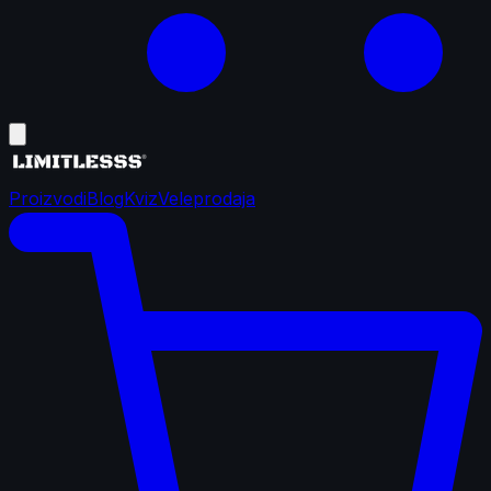
Proizvodi
Blog
Kviz
Veleprodaja