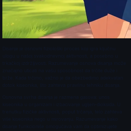
Disanje je osnovni fiziološki proces koji igra ključnu
ulogu u našoj svakodnevnoj aktivnosti, a posebno u
trkačkoj izdržljivosti. Razumevanje osnova disanja može
značajno uticati na vašu sposobnost da trčite duže i
brže. Kada trčimo, važno je da obezbedimo adekvatan
dotok kiseonika, što zahteva pravilnu tehniku disanja.
Osnovna svrha disanja je razmena gasova: unos
kiseonika u organizam i izbacivanje ugljen-dioksida. U
trenutku fizičke aktivnosti, poput trčanja, telo zahteva
više kiseonika nego u mirovanju. Razumevanje kako
disanje funkcioniše omogućava vam da optimizujete