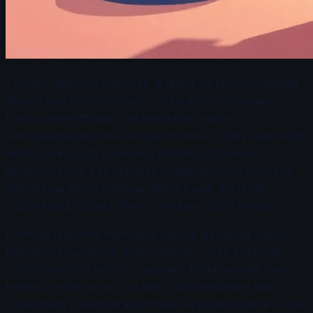
Tehnika 'Valsalva manevar' je jedna od ključnih metoda
disanja koja može značajno unaprediti vašu snagu
tokom powerliftinga. Ova tehnika se sastoji od
zadržavanja daha dok se snažno izdiše protiv zatvorenih
dišnih puteva, što povećava pritisak u stomaku i
grudnom košu. Kao rezultat, dolazi do širom otvorene
stabilizacije kičme i jačanja mišića trupa, što je od
suštinskog značaja prilikom podizanja težih tereta.
Primena 'Valsalva manevara' tokom izvođenja vežbi,
kao što su čučnjevi ili mrtvo dizanje, može poboljšati
vašu stabilnost i kontrolu pokreta. Kada usvojite ovu
tehniku, važno je da je pravilno upotrebljavate kako
biste izbegli prekomeran pritisak na krvne sudove i srce.