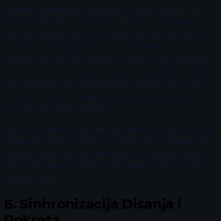
Da biste praktikovali ovu tehniku, lezite na leđa ili se
udobno smestite u stolicu. Stavite ruke na stomak i
duboko udahnite kroz nos, fokusirajući se na to da se
stomak širi, dok grudni koš ostaje relativno miran.
Zadržite dah nekoliko sekundi, a zatim polako izdahnite
kroz usta, ponovo fokusirajući se na opuštanje stomaka.
Ova vežba ne samo da povećava kapacitet pluća, već
takođe pomaže u smanjenju stresa i poboljšava vašu
koncentraciju tokom dizanja.
Redovno praktikovanje dijafragmalnog disanja može vas
učiniti otpornijim na zamor, a samim tim i poboljšati vašu
ukupnu snagu. Za više informacija o koristima disanja,
razmotrite kako pravilne tehnike disanja utiču na vašu
taktičku svest.
6.
Sinhronizacija Disanja i
Pokreta