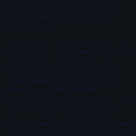
što povećava unos kiseonika i poboljšava oksigenaciju
mišića. Ova mišićna pregrada odvaja grudni koš od
abdominalne šupljine i omogućava da se prilikom
udisanja spušta, dok se pri izdisaju podiže, čime se
stvara pritisak u stomaku.
Tokom powerliftinga, aktivacija dijafragme ne samo da
poboljšava ventilaciju, već i stabilizuje kičmeni stub. Kada
podižete teže terete, snažna dijafragma pomaže u
održavanju pravilnog držanja i smanjenju rizika od
povreda. Kontrolisano dijafragmalno disanje može
poslužiti kao prirodni oblik stabilizacije tela, čime se
osigurava bolja kontrola tokom podizanja.
Za maksimalnu efikasnost, vežbajte dijafragmalno disanje
u sklopu vaših priprema za trening, jer će vam to
pomoći da se fokusirate na pravilnu tehniku, što je
ključno za postizanje boljih rezultata. Povezivanje disanja
i snage može dodatno unaprediti vašu performansu, kao