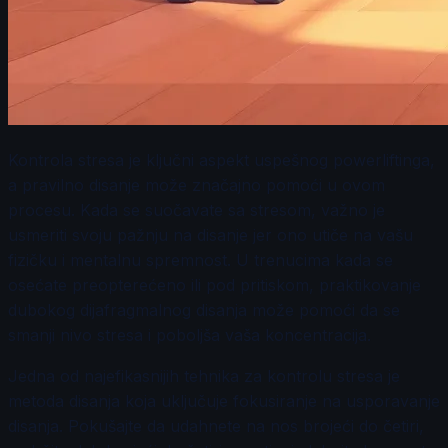
Kontrola stresa je ključni aspekt uspešnog powerliftinga,
a pravilno disanje može značajno pomoći u ovom
procesu. Kada se suočavate sa stresom, važno je
usmeriti svoju pažnju na disanje jer ono utiče na vašu
fizičku i mentalnu spremnost. U trenucima kada se
osećate preopterećeno ili pod pritiskom, praktikovanje
dubokog dijafragmalnog disanja može pomoći da se
smanji nivo stresa i poboljša vaša koncentracija.
Jedna od najefikasnijih tehnika za kontrolu stresa je
metoda disanja koja uključuje fokusiranje na usporavanje
disanja. Pokušajte da udahnete na nos brojeći do četiri,