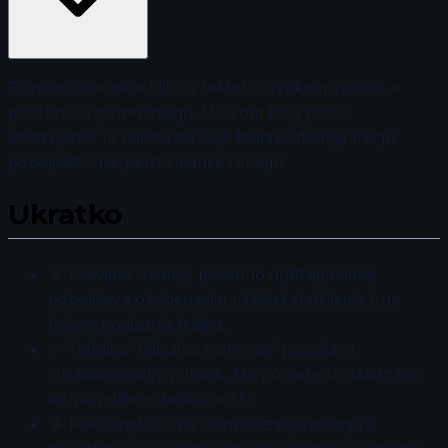
Pravilno disanje je ključni faktor u svakom sportu, a
posebno u powerliftingu. U ovom blog postu
istražujemo 12 načina na koje tehnike disanja mogu
poboljšati vaše performanse i snagu.
Ukratko
💡 Pravilno disanje, posebno dijafragmalno,
poboljšava oksigenaciju mišića i stabilizuje trup
tokom podizanja težina.
✅ Tehnika 'Valsalva manevar' povećava
intrabdominalni pritisak, što pomaže u stabilizaciji
kičme prilikom teških vežbi.
🎯 Fokusirajte se na sinhronizaciju disanja s