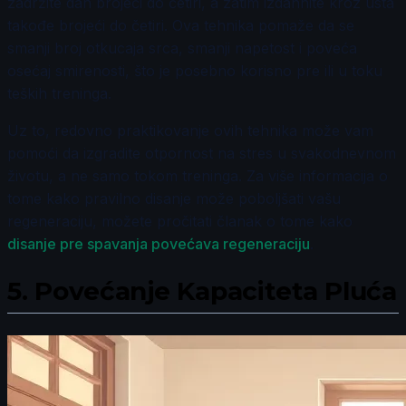
zadržite dah brojeći do četiri, a zatim izdahnite kroz usta
takođe brojeći do četiri. Ova tehnika pomaže da se
smanji broj otkucaja srca, smanji napetost i poveća
osećaj smirenosti, što je posebno korisno pre ili u toku
teških treninga.
Uz to, redovno praktikovanje ovih tehnika može vam
pomoći da izgradite otpornost na stres u svakodnevnom
životu, a ne samo tokom treninga. Za više informacija o
tome kako pravilno disanje može poboljšati vašu
regeneraciju, možete pročitati članak o tome kako
disanje pre spavanja povećava regeneraciju
.
5.
Povećanje Kapaciteta Pluća