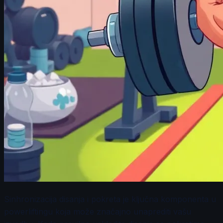
Sinhronizacija disanja i pokreta je ključna komponenta u
powerliftingu koja može značajno unaprediti vašu