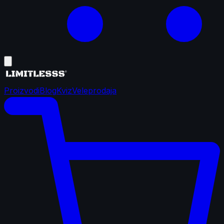
Proizvodi
Blog
Kviz
Veleprodaja