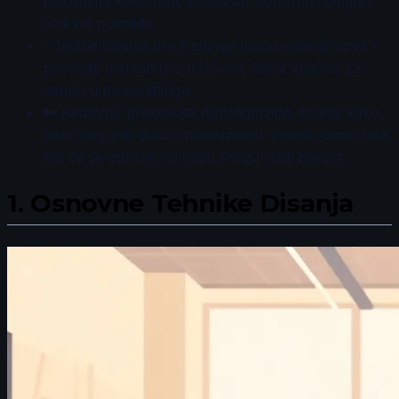
pokretima kako biste poboljšali kontrolu i smanjili
rizik od povreda.
⚡ Vežbe disanja pre treninga mogu smanjiti stres i
povećati mentalnu izdržljivost, što je ključno za
uspeh u powerliftingu.
🔑 Redovno praktikujte dijafragmalno disanje kako
biste osigurali dublju povezanost između uma i tela,
što će se odraziti na vašu snagu i izdržljivost.
1.
Osnovne Tehnike Disanja