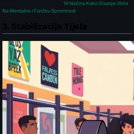
što je objašnjeno u članku
14 Načina Kako Disanje Utiče
Na Mentalnu I Fizičku Spremnost
.
3.
Stabilizacija Tijela