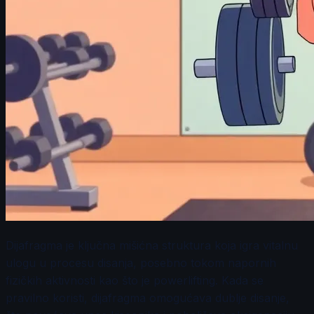
Dijafragma je ključna mišićna struktura koja igra vitalnu
ulogu u procesu disanja, posebno tokom napornih
fizičkih aktivnosti kao što je powerlifting. Kada se
pravilno koristi, dijafragma omogućava dublje disanje,