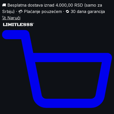
🚚 Besplatna dostava iznad 4.000,00 RSD (samo za
Srbiju) · 💳 Plaćanje pouzećem · 🔁 30 dana garancija
🚀
Naruči