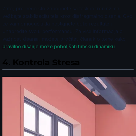
Zato, pre nego što započnete sa teškim treninzima,
vežbajte stabilizaciju tela kroz dijafragmalno disanje. Ovo
će vam omogućiti da postignete bolje rezultate i
unapredite svoju performansu. Za više informacija o
važnosti disanja, možete pročitati članak o tome kako
pravilno disanje može poboljšati timsku dinamiku
.
4.
Kontrola Stresa