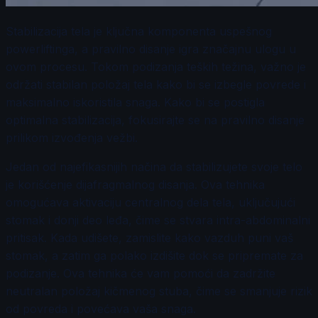
Stabilizacija tela je ključna komponenta uspešnog
powerliftinga, a pravilno disanje igra značajnu ulogu u
ovom procesu. Tokom podizanja teških težina, važno je
održati stabilan položaj tela kako bi se izbegle povrede i
maksimalno iskoristila snaga. Kako bi se postigla
optimalna stabilizacija, fokusirajte se na pravilno disanje
prilikom izvođenja vežbi.
Jedan od najefikasnijih načina da stabilizujete svoje telo
je korišćenje dijafragmalnog disanja. Ova tehnika
omogućava aktivaciju centralnog dela tela, uključujući
stomak i donji deo leđa, čime se stvara intra-abdominalni
pritisak. Kada udišete, zamislite kako vazduh puni vaš
stomak, a zatim ga polako izdišite dok se pripremate za
podizanje. Ova tehnika će vam pomoći da zadržite
neutralan položaj kičmenog stuba, čime se smanjuje rizik
od povreda i povećava vaša snaga.