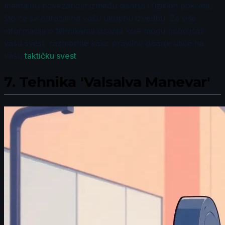
mentalnu povezanost između disanja i fizičkih pokreta,
što će se odraziti na vašu ukupnu izvedbu. Za više
informacija o tehnikama disanja koje mogu poboljšati
vašu svest, razmotrite kako pravilno disanje utiče na
vašu
taktičku svest
.
7.
Tehnika 'Valsalva Manevar'