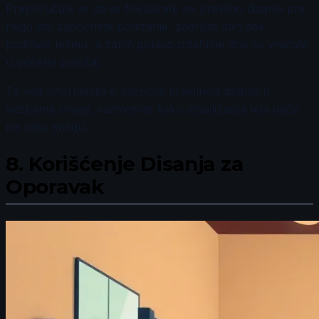
Preporučuje se da se fokusirate na pravilno disanje pre
nego što započnete podizanje, zadržite dah dok
podižete težinu, a zatim polako izdahnite dok se vraćate
u početni položaj.
Za više informacija o važnosti pravilnog disanja u
vežbama snage, razmotrite kako stabilizacija tela utiče
na vašu snagu.
8.
Korišćenje Disanja za
Oporavak