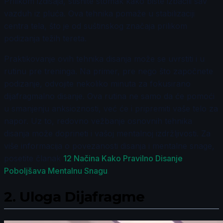
Prilikom izdisaja, stisnite stomak kako biste izbacili sav
vazduh iz pluća. Ova tehnika pomaže u stabilizaciji
centra tela, što je od suštinskog značaja prilikom
podizanja težih tereta.
Praktikovanje ovih tehnika disanja može se uvrstiti i u
rutinu pre treninga. Na primer, pre nego što započnete
podizanje, odvojite nekoliko minuta za fokusirano
dijafragmalno disanje. Ova rutina ne samo da će pomoći
u smanjenju anksioznosti, već će i pripremiti vaše telo za
napor. Uz to, redovno vežbanje osnovnih tehnika
disanja može doprineti i vašoj mentalnoj izdržljivosti. Za
više informacija o povezanosti disanja i mentalne snage,
posetite članak
12 Načina Kako Pravilno Disanje
Poboljšava Mentalnu Snagu
.
2.
Uloga Dijafragme