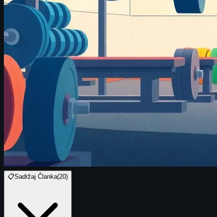
📋
Sadržaj Članka
(
20
)