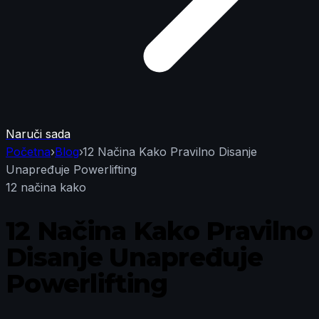
Naruči sada
Početna
›
Blog
›
12 Načina Kako Pravilno Disanje
Unapređuje Powerlifting
12 načina kako
12 Načina Kako Pravilno
Disanje Unapređuje
Powerlifting