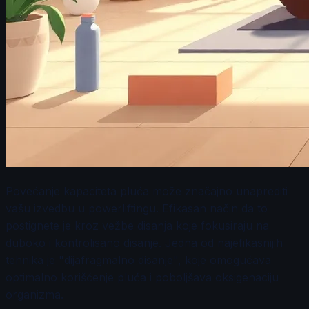
Povećanje kapaciteta pluća može značajno unaprediti
vašu izvedbu u powerliftingu. Efikasan način da to
postignete je kroz vežbe disanja koje fokusiraju na
duboko i kontrolisano disanje. Jedna od najefikasnijih
tehnika je "dijafragmalno disanje", koje omogućava
optimalno korišćenje pluća i poboljšava oksigenaciju
organizma.