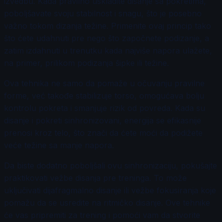
izvedbu. Kada pravilno uskladite disanje sa pokretima,
poboljšavate svoju stabilnost i snagu, što je posebno
važno tokom dizanja težine. Primenite ovaj princip tako
što ćete udahnuti pre nego što započnete podizanje, a
zatim izdahnuti u trenutku kada najviše napora ulažete,
na primer, prilikom podizanja šipke ili težine.
Ova tehnika ne samo da pomaže u očuvanju pravilne
forme, već takođe stabilizuje torso, omogućava bolju
kontrolu pokreta i smanjuje rizik od povreda. Kada su
disanje i pokreti sinhronizovani, energija se efikasnije
prenosi kroz telo, što znači da ćete moći da podižete
veće težine sa manje napora.
Da biste dodatno poboljšali ovu sinhronizaciju, pokušajte
praktikovati vežbe disanja pre treninga. To može
uključivati dijafragmalno disanje ili vežbe fokusiranja koje
pomažu da se usredite na ritmičko disanje. Ove tehnike
će vas pripremiti za trening i pomoći vam da stvorite