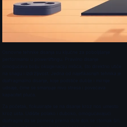
Osnovne tehnike disanja su ključne za poboljšanje
performansi u powerliftingu. Pravilno disanje
omogućava bolju oksigenaciju mišića, što direktno utiče
na snagu i izdržljivost. Jedna od najefikasnijih tehnika je
dijafragmalno disanje, koje podstiče dublje i mirnije
udisaje, čime se smanjuje nivo stresa i povećava
kapacitet pluća.
Za početak, fokusirajte se na disanje kroz nos umesto
kroz usta. Udišite polako i duboko, omogućavajući
dijafragmi da se pomera prema dole dok se stomak širi.