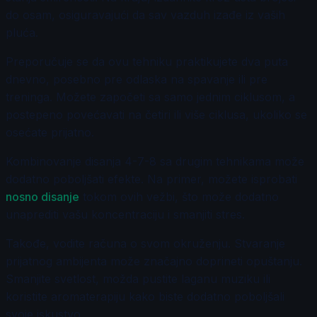
do osam, osiguravajući da sav vazduh izađe iz vaših
pluća.
Preporučuje se da ovu tehniku praktikujete dva puta
dnevno, posebno pre odlaska na spavanje ili pre
treninga. Možete započeti sa samo jednim ciklusom, a
postepeno povećavati na četiri ili više ciklusa, ukoliko se
osećate prijatno.
Kombinovanje disanja 4-7-8 sa drugim tehnikama može
dodatno poboljšati efekte. Na primer, možete isprobati
nosno disanje
tokom ovih vežbi, što može dodatno
unaprediti vašu koncentraciju i smanjiti stres.
Takođe, vodite računa o svom okruženju. Stvaranje
prijatnog ambijenta može značajno doprineti opuštanju.
Smanjite svetlost, možda pustite laganu muziku ili
koristite aromaterapiju kako biste dodatno poboljšali
svoje iskustvo.