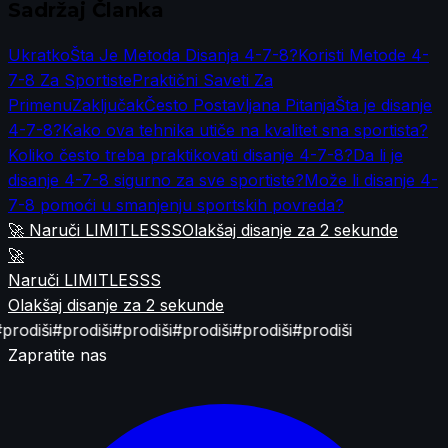
Sadržaj Članka
Ukratko
Šta Je Metoda Disanja 4-7-8?
Koristi Metode 4-
7-8 Za Sportiste
Praktični Saveti Za
Primenu
Zaključak
Često Postavljana Pitanja
Šta je disanje
4-7-8?
Kako ova tehnika utiče na kvalitet sna sportista?
Koliko često treba praktikovati disanje 4-7-8?
Da li je
disanje 4-7-8 sigurno za sve sportiste?
Može li disanje 4-
7-8 pomoći u smanjenju sportskih povreda?
🚀 Naruči LIMITLESSS
Olakšaj disanje za 2 sekunde
🚀
Naruči LIMITLESSS
Olakšaj disanje za 2 sekunde
rodiši
#prodiši
#prodiši
#prodiši
#prodiši
#prodiši
Zapratite nas