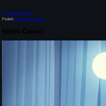
oporavku i smanjenju rizika od povreda.
← Nazad na blog
Podeli:
Facebook
Twitter
Slični Članci