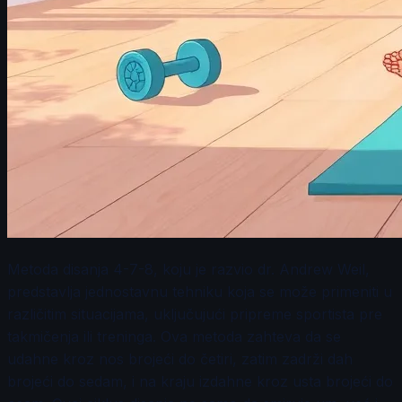
Metoda disanja 4-7-8, koju je razvio dr. Andrew Weil,
predstavlja jednostavnu tehniku koja se može primeniti u
različitim situacijama, uključujući pripreme sportista pre
takmičenja ili treninga. Ova metoda zahteva da se
udahne kroz nos brojeći do četiri, zatim zadrži dah
brojeći do sedam, i na kraju izdahne kroz usta brojeći do