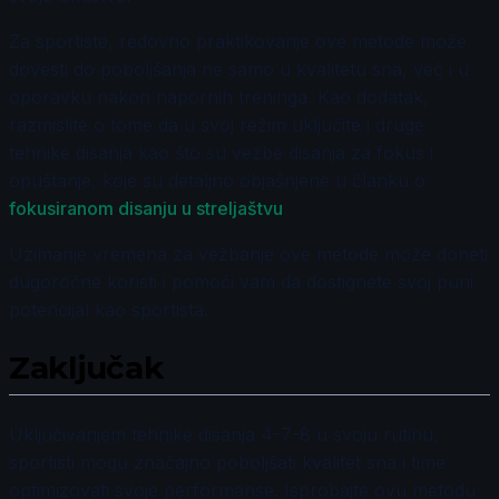
Za sportiste, redovno praktikovanje ove metode može
dovesti do poboljšanja ne samo u kvalitetu sna, već i u
oporavku nakon napornih treninga. Kao dodatak,
razmislite o tome da u svoj režim uključite i druge
tehnike disanja kao što su vežbe disanja za fokus i
opuštanje, koje su detaljno objašnjene u članku o
fokusiranom disanju u streljaštvu
.
Uzimanje vremena za vežbanje ove metode može doneti
dugoročne koristi i pomoći vam da dostignete svoj puni
potencijal kao sportista.
Zaključak
Uključivanjem tehnike disanja 4-7-8 u svoju rutinu,
sportisti mogu značajno poboljšati kvalitet sna i time
optimizovati svoje performanse. Isprobajte ovu metodu