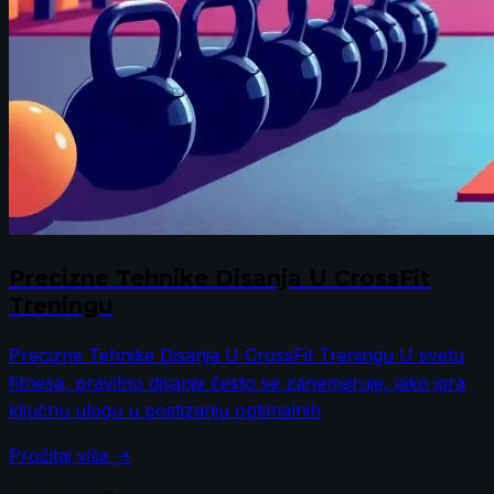
Precizne Tehnike Disanja U CrossFit
Treningu
Precizne Tehnike Disanja U CrossFit Treningu U svetu
fitnesa, pravilno disanje često se zanemaruje, iako igra
ključnu ulogu u postizanju optimalnih
Pročitaj više →