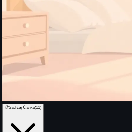
📋
Sadržaj Članka
(
11
)