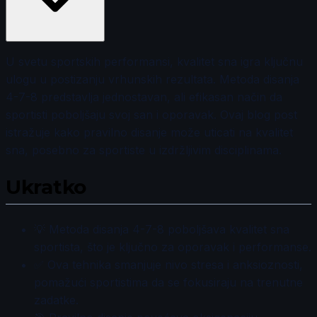
U svetu sportskih performansi, kvalitet sna igra ključnu
ulogu u postizanju vrhunskih rezultata. Metoda disanja
4-7-8 predstavlja jednostavan, ali efikasan način da
sportisti poboljšaju svoj san i oporavak. Ovaj blog post
istražuje kako pravilno disanje može uticati na kvalitet
sna, posebno za sportiste u izdržljivim disciplinama.
Ukratko
💡 Metoda disanja 4-7-8 poboljšava kvalitet sna
sportista, što je ključno za oporavak i performanse.
✅ Ova tehnika smanjuje nivo stresa i anksioznosti,
pomažući sportistima da se fokusiraju na trenutne
zadatke.