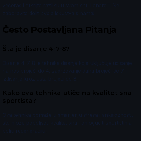
večeras i otkrijte razliku u svom snu i energiji! Ne
zaboravite deliti svoja iskustva s nama!
Često Postavljana Pitanja
Šta je disanje 4-7-8?
Disanje 4-7-8 je tehnika disanja koja uključuje udisanje
na nos brojeći do 4, zadržavanje daha brojeći do 7 i
izdisanje kroz usta brojeći do 8.
Kako ova tehnika utiče na kvalitet sna
sportista?
Ova tehnika pomaže u smanjenju stresa i anksioznosti,
što može poboljšati kvalitet sna i omogućiti sportistima
bolju regeneraciju.