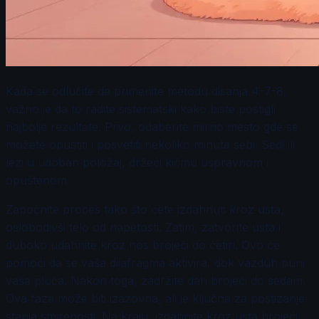
Kada se odlučite da primenite metodu disanja 4-7-8,
važno je da to radite sistematski kako biste postigli
najbolje rezultate. Prvo, odaberite mirno mesto gde se
možete opustiti i posvetiti nekoliko minuta sebi. Sedi ili
lezi u udoban položaj, držeći kičmu uspravnom i
opuštenom.
Započnite proces tako što ćete izdahnuti kroz usta,
oslobodivši telo od napetosti. Zatim, zatvorite usta i
duboko udahnite kroz nos brojeći do četiri. Ovo će
pomoći da se vaša dijafragma aktivira, dok vazduh puni
vaša pluća. Nakon toga, zadržite dah brojeći do sedam.
Ova faza može biti izazovna, ali je ključna za postizanje
stanja smirenosti. Na kraju, izdahnite kroz usta brojeći