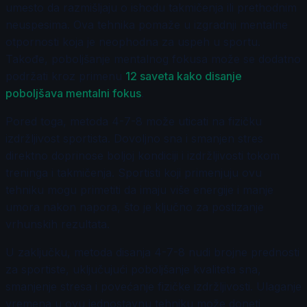
umesto da razmišljaju o ishodu takmičenja ili prethodnim
neuspesima. Ova tehnika pomaže u izgradnji mentalne
otpornosti koja je neophodna za uspeh u sportu.
Takođe, poboljšanje mentalnog fokusa može se dodatno
podržati kroz primenu
12 saveta kako disanje
poboljšava mentalni fokus
.
Pored toga, metoda 4-7-8 može uticati na fizičku
izdržljivost sportista. Dovoljno sna i smanjen stres
direktno doprinose boljoj kondiciji i izdržljivosti tokom
treninga i takmičenja. Sportisti koji primenjuju ovu
tehniku mogu primetiti da imaju više energije i manje
umora nakon napora, što je ključno za postizanje
vrhunskih rezultata.
U zaključku, metoda disanja 4-7-8 nudi brojne prednosti
za sportiste, uključujući poboljšanje kvaliteta sna,
smanjenje stresa i povećanje fizičke izdržljivosti. Ulaganje
vremena u ovu jednostavnu tehniku može doneti