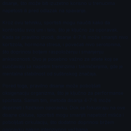
disanje, što može biti izuzetno korisno u trenucima
napetosti ili pred odlazak na spavanje.
Kroz ovu tehniku, sportisti mogu naučiti kako da
kontrolišu svoj um i telo, što je ključno za oporavak.
Kada se pravilno izvodi, disanje 4-7-8 može smanjiti nivo
kortizola, hormona stresa, i povećati nivo serotonina,
što doprinosi boljem raspoloženju i smanjenju
anksioznosti. Ovo je posebno važno za atlete koji se
suočavaju sa napetim treninzima i takmičenjima, gde je
mentalna stabilnost od suštinskog značaja.
Pored toga, pravilno disanje može poboljšati
oksigenaciju organizma, što je ključno za performanse
sportista. Samim tim, metoda disanja 4-7-8 može
doprineti i fizičkom oporavku. Dok se fokusiraju na ove
disajne cikluse, sportisti mogu smanjiti napetost mišića i
poboljšati cirkulaciju, što dodatno doprinosi bržem
oporavku nakon intenzivnog vežbanja.