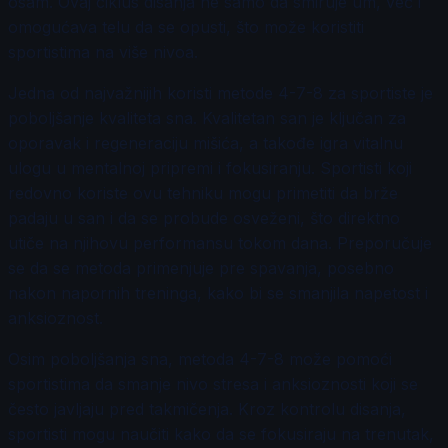
osam. Ovaj ciklus disanja ne samo da smiruje um, već i
omogućava telu da se opusti, što može koristiti
sportistima na više nivoa.
Jedna od najvažnijih koristi metode 4-7-8 za sportiste je
poboljšanje kvaliteta sna. Kvalitetan san je ključan za
oporavak i regeneraciju mišića, a takođe igra vitalnu
ulogu u mentalnoj pripremi i fokusiranju. Sportisti koji
redovno koriste ovu tehniku mogu primetiti da brže
padaju u san i da se probude osveženi, što direktno
utiče na njihovu performansu tokom dana. Preporučuje
se da se metoda primenjuje pre spavanja, posebno
nakon napornih treninga, kako bi se smanjila napetost i
anksioznost.
Osim poboljšanja sna, metoda 4-7-8 može pomoći
sportistima da smanje nivo stresa i anksioznosti koji se
često javljaju pred takmičenja. Kroz kontrolu disanja,
sportisti mogu naučiti kako da se fokusiraju na trenutak,