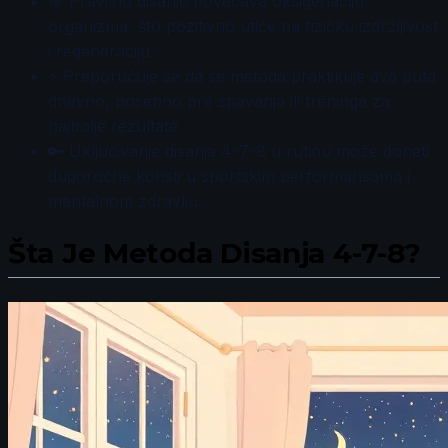
🎯 Pravilno disanje povećava oksigenaciju
organizma, što pozitivno utiče na fizičku izdržljivost
i regeneraciju.
⚡ Preporučuje se da se metoda praktikuje dva puta
dnevno, posebno pre spavanja ili treninga za
najbolje rezultate.
🔑 Uključivanje disanja 4-7-8 u rutinu može doneti
dugoročne koristi u sportskim performansama i
mentalnom zdravlju.
Šta Je Metoda Disanja 4-7-8?