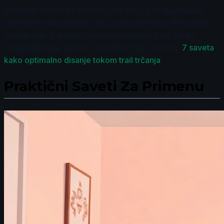
značajne koristi za sportsku karijeru, omogućavajući
sportistima da postignu svoj puni potencijal. Kako biste
saznali više o drugim tehnikama disanja koje mogu
unaprediti vaše veštine, istražite i naš članak o
7 saveta
kako optimalno disanje tokom trail trčanja
.
Praktični Saveti Za Primenu