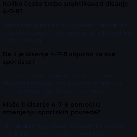
Koliko često treba praktikovati disanje
4-7-8?
Preporučuje se praktikovati ovu tehniku najmanje dva
puta dnevno, posebno pre spavanja, kako bi se postigli
optimalni rezultati.
Da li je disanje 4-7-8 sigurno za sve
sportiste?
U većini slučajeva je sigurno, ali sportisti sa određenim
zdravstvenim problemima treba da se konsultuju sa
stručnjakom pre nego što započnu praksu.
Može li disanje 4-7-8 pomoći u
smanjenju sportskih povreda?
Iako nije direktno povezano sa smanjenjem povreda,
poboljšanje kvaliteta sna može doprineti bržem