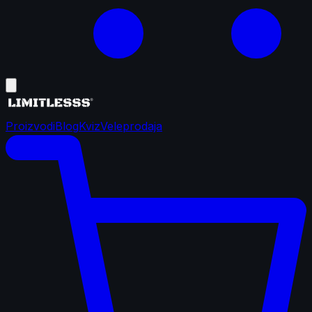
Proizvodi
Blog
Kviz
Veleprodaja