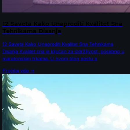
12 Saveta Kako Unaprediti Kvalitet Sna
Tehnikama Disanja
12 Saveta Kako Unaprediti Kvalitet Sna Tehnikama
Disanja Kvalitet sna je ključan za izdržljivost, posebno u
maratonskim trkama. U ovom blog postu p
Pročitaj više →