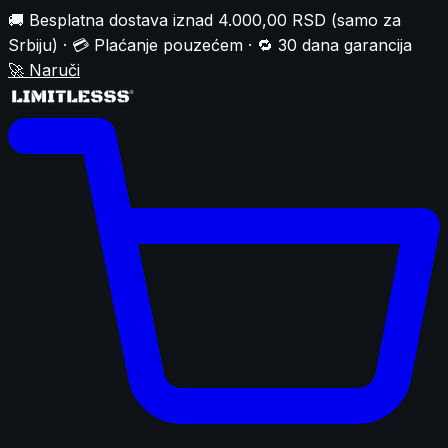
🚚 Besplatna dostava iznad 4.000,00 RSD (samo za
Srbiju) · 💳 Plaćanje pouzećem · 🔁 30 dana garancija
🚀
Naruči