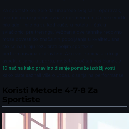
Za sportiste koji žele da unaprede svoj san i oporavak,
ova metoda je jednostavna za primenu i može se izvoditi
bilo gde – bilo da su kod kuće, u hotelu ili čak u
svlačionici pre treninga. Vežbanje ove tehnike redovno
može dovesti do značajnih poboljšanja u kvalitetu sna,
što će na kraju rezultirati boljim sportskim
performansama i zdravljem. Ako vas zanimaju i drugi
aspekti disanja u sportu, možete pročitati naš članak o
10 načina kako pravilno disanje pomaže izdržljivosti
kako biste saznali više o uticaju disanja na performanse.
Koristi Metode 4-7-8 Za
Sportiste