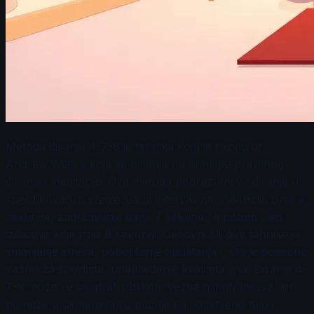
Metoda disanja 4-7-8 je tehnika koju je razvio dr.
Andrew Weil, a koja se oslanja na principe pravilnog
disanja i meditacije. Ova metoda podrazumeva disanje u
specifikovanim vremenskim intervalima: inhalacija traje 4
sekunde, zadržavanje daha 7 sekundi, a potom sledi
izdisanje koje traje 8 sekundi. Osnovni cilj ove tehnike je
smanjenje stresa, poboljšanje opuštanja i, što je posebno
važno za sportiste, unapređenje kvaliteta sna. Disanje 4-
7-8 može se smatrati oblikom vežbe mindfulnessa, jer
pomaže u usmeravanju pažnje na sopstveno telo i