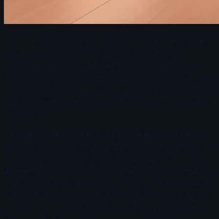
Uvežbavanje tehnika disanja može značajno poboljšati
vaš mentalni fokus, posebno kada se redovno
praktikuje. Jedna od najefikasnijih tehnika je metoda
disanja koja se koristi u jogi, poznata kao "ujjayi" disanje.
Ova tehnika podrazumeva sužavanje grla tokom udisaja i
izdisaja, što stvara zvučni efekat koji može biti umirujuć i
fokusiran.
Da biste uvežbali ovu tehniku, pronađite mirno mesto
gde ćete moći da se opustite. Započnite tako što ćete se
udobno smestiti, zatvoriti oči i usredsrediti se na svoje
disanje. Udišite duboko kroz nos, a zatim polako izdišite
kroz suženo grlo, stvarajući blagi šum. Fokusirajte se na
zvuk dok disanje postaje sve sporije i dublje. Praktikujte
ovu tehniku nekoliko minuta svaki dan, a primetićete