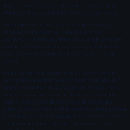
doprinosi povećanju nivoa kiseonika u telu, što je od
vitalnog značaja za optimalno funkcionisanje mozga.
Kada radite na posturi, obratite pažnju na položaj
kičmenog stuba, ramena i vrata. Držite kičmu
uspravnom, ramena opuštena i bradu blago povučenu
unazad. Ove male promene u telu mogu doneti velike
koristi u pogledu poboljšanja koncentracije i smanjenja
umora.
Jedan od načina da održite pravilnu posturu tokom
radnog dana je korišćenje ergonomskih kancelarijskih
stolica ili dodataka, kao što su jastučići za leđa. Takođe,
pokušajte da se podsećate na pravilnu posturu dok
sedite ili stojite, postavljanjem vizuelnih podsetnika u
vašem radnom prostoru. Kada pravilna postura postane
vaša rutina, primetićete poboljšanje u mentalnom fokusu
i opštem blagostanju. Uključite ove promene u svoj