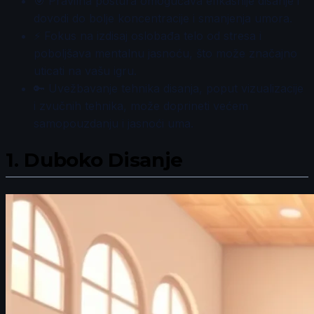
🎯 Pravilna postura omogućava efikasnije disanje i
dovodi do bolje koncentracije i smanjenja umora.
⚡ Fokus na izdisaj oslobađa telo od stresa i
poboljšava mentalnu jasnoću, što može značajno
uticati na vašu igru.
🔑 Uvežbavanje tehnika disanja, poput vizualizacije
i zvučnih tehnika, može doprineti većem
samopouzdanju i jasnoći uma.
1.
Duboko Disanje