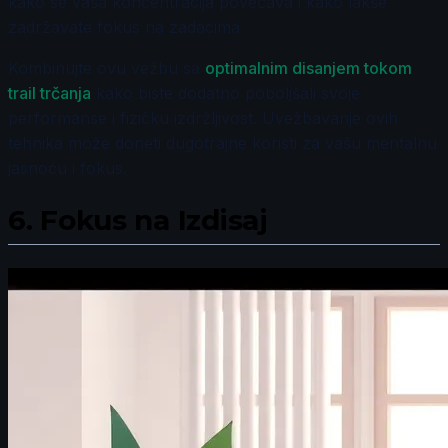
kako se vaša koncentracija povećava i kako lakše
zadržavate fokus na zadacima.
Kombinujte ovu vežbu sa
optimalnim disanjem tokom
trail trčanja
kako biste dodatno poboljšali svoje
performanse i fizičku izdržljivost. Uvežbavanje ovih
tehnika može doneti dugotrajne koristi za vašu mentalnu
jasnoću i fokus.
6.
Fokus na Izdisaj