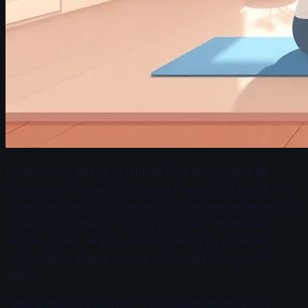
Kontrolisano disanje je tehnika koja omogućava da
postanemo svesniji svog disanja i mentalnog stanja. Ova
praksa se fokusira na namerno usmeravanje disanja, što
pomaže u smanjenju stresa i povećanju mentalnog
fokusa. Jedan od jednostavnih načina da primenite
kontrolisano disanje je kroz vežbu nazvanu „4-7-8
disanje“.
Kako izvesti ovu tehniku? Prvo, udahnite kroz nos