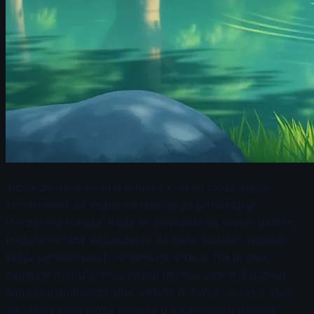
Vizualizacija je moćna tehnika koja se može sjajno
kombinovati sa vežbama disanja za poboljšanje
mentalnog fokusa. Kada se povežete sa svojim dahom,
možete koristiti vizualizaciju da biste dodatno pojačali
svoju koncentraciju i smanjenje stresa. Na primer,
zamislite mirnu scenu, poput mirnog jezera ili bujnog
šumskog ambijenta, dok udišete duboko i polako. Ova
mentalna slika može pomoći u smanjenju napetosti i