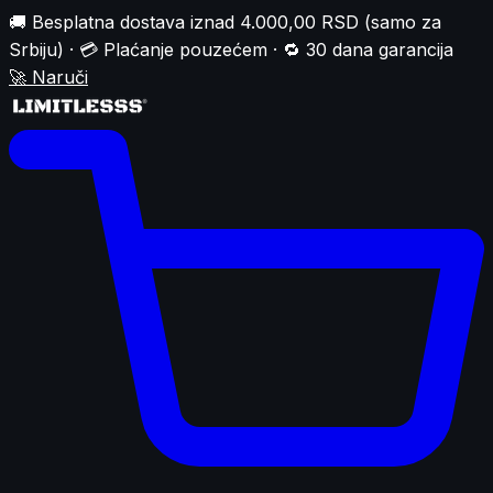
🚚 Besplatna dostava iznad 4.000,00 RSD (samo za
Srbiju) · 💳 Plaćanje pouzećem · 🔁 30 dana garancija
🚀
Naruči