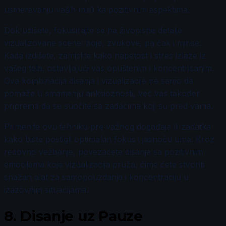
usmeravanju vaših misli ka pozitivnim aspektima.
Dok udišete, fokusirajte se na živopisne detalje
vizualizovane scene: boje, zvukove, pa čak i mirise.
Kada izdišete, zamislite kako napetost i stres izlaze iz
vašeg tela, ostavljajući vas opuštenim i koncentrisanim.
Ova kombinacija disanja i vizualizacije ne samo da
pomaže u smanjenju anksioznosti, već vas također
priprema da se suočite sa zadacima koji su pred vama.
Primenite ovu tehniku pre važnog događaja ili zadatka
kako biste postigli optimalan fokus i jasnoću uma. Kroz
redovno vežbanje, povezaćete disanje sa pozitivnim
emocijama koje vizualizacija pruža, čime ćete stvoriti
snažan alat za samopouzdanje i koncentraciju u
izazovnim situacijama.
8.
Disanje uz Pauze