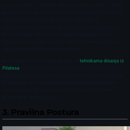
brojeći do četiri. Zadržite dah brojeći do sedam, a zatim
polako izdahnite kroz usta brojeći do osam. Ova vežba
ne samo da smiruje vaš um, već i pomaže u
uspostavljanju ritma disanja koji može poboljšati vašu
koncentraciju. Kontrolisano disanje povećava nivo
kiseonika u telu, što direktno utiče na funkciju mozga i
vašu sposobnost donošenja odluka.
Kombinujte kontrolisano disanje sa
tehnikama disanja iz
Pilatesa
kako biste dodatno poboljšali vašu mentalnu
jasnoću i fokus, posebno tokom intelektualnih izazova.
Praksa ove tehnike može postati vaša svakodnevna
rutina koja će doprineti boljem mentalnom zdravlju i
efikasnijem razmišljanju.
3.
Pravilna Postura