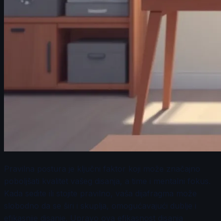
Pravilna postura je ključni faktor koji može značajno
poboljšati kvalitet vašeg disanja, a time i mentalni fokus.
Kada sedite ili stojite pravilno, vaša dijafragma može
slobodno da se širi i skuplja, omogućavajući dublje i
efikasnije disanje. Upravo ova efikasnost disanja