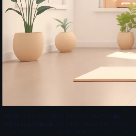
Disanje uz pauze predstavlja jednu od najefikasnijih
tehnika za poboljšanje mentalnog fokusa. Ova metoda
podrazumeva uvođenje kratkih prekida između udisaja i