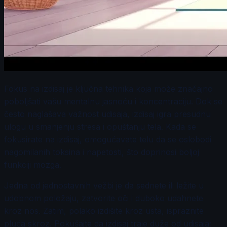
Fokus na izdisaj je ključna tehnika koja može značajno
poboljšati vašu mentalnu jasnoću i koncentraciju. Dok se
često naglašava važnost udisaja, izdisaj igra presudnu
ulogu u smanjenju stresa i opuštanju tela. Kada se
fokusirate na izdisaj, omogućavate telu da se oslobodi
nagomilanih toksina i napetosti, što doprinosi boljoj
funkciji mozga.
Jedna od jednostavnih vežbi je da sednete ili ležite u
udobnom položaju, zatvorite oči i duboko udahnete
kroz nos. Zatim, polako izdišite kroz usta, ispraznite
pluća skroz. Pokušajte da izdisaj traje duže od udisaja;