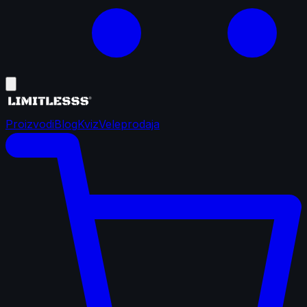
Proizvodi
Blog
Kviz
Veleprodaja