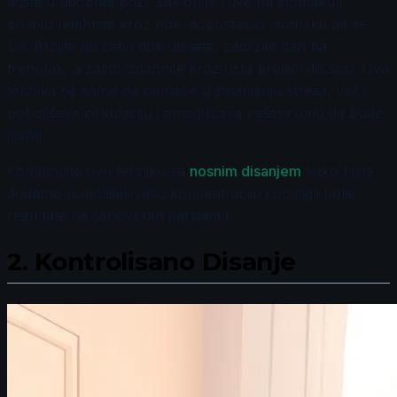
ležite u udobnoj pozi. Zaklonite ruke na stomaku i
polako udahnite kroz nos, dopuštajući stomaku da se
širi. Brojite do četiri dok udišete, zadržite dah na
trenutak, a zatim izdahnite kroz usta brojeći do šest. Ova
tehnika ne samo da pomaže u smanjenju stresa, već i
poboljšava cirkulaciju i omogućava vašem umu da bude
jasniji.
Kombinujte ovu tehniku sa
nosnim disanjem
kako biste
dodatno poboljšali vašu koncentraciju i postigli bolje
rezultate na šahovskim partijama.
2.
Kontrolisano Disanje