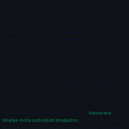
Disanje kroz nos je jedna od najvažnijih tehnika koja
može dramatično poboljšati mentalni fokus i opšte
zdravlje. Naime, nosno disanje omogućava filtriranje,
zagrevanje i vlaženje vazduha pre nego što stigne do
pluća, što doprinosi boljoj oksigenaciji organizma. Ovo je
posebno važno u stresnim situacijama, kada je potreba
za kisikom povećana.
Jedan od konkretnih saveta je da se fokusirate na
disanje kroz nos tokom raznih svakodnevnih aktivnosti,
kao što su hodanje, vežbanje ili čak rad za računarom.
Kada postanete svesni svog disanja, pokušajte da
zadržite prirodan ritam – udišite kroz nos, a izdišite kroz
nos ili usta. Ova praksa može smanjiti nivo stresa i
povećati vašu koncentraciju.
Za dalji napredak, možete istražiti kako
fokusirano
disanje može poboljšati streljaštvo
, jer je veza između
disanja i preciznosti u sportu veoma snažna. Isprobajte