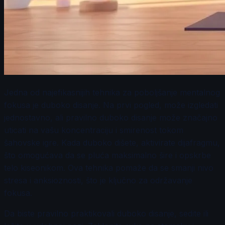
Jedna od najefikasnijih tehnika za poboljšanje mentalnog
fokusa je duboko disanje. Na prvi pogled, može izgledati
jednostavno, ali pravilno duboko disanje može značajno
uticati na vašu koncentraciju i smirenost tokom
šahovske igre. Kada duboko dišete, aktivirate dijafragmu,
što omogućava da se pluća maksimalno šire i opskrbe
telo kiseonikom. Ova tehnika pomaže da se smanji nivo
stresa i anksioznosti, što je ključno za održavanje
fokusa.
Da biste pravilno praktikovali duboko disanje, sedite ili