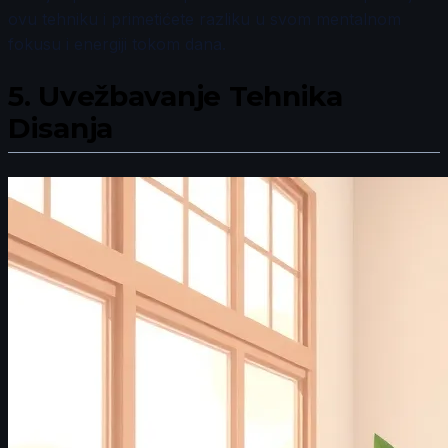
ovu tehniku i primetićete razliku u svom mentalnom
fokusu i energiji tokom dana.
5.
Uvežbavanje Tehnika
Disanja