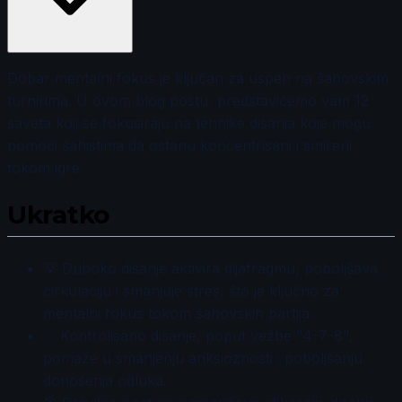
Dobar mentalni fokus je ključan za uspeh na šahovskim
turnirima. U ovom blog postu, predstavićemo vam 12
saveta koji se fokusiraju na tehnike disanja koje mogu
pomoći šahistima da ostanu koncentrisani i smireni
tokom igre.
Ukratko
💡 Duboko disanje aktivira dijafragmu, poboljšava
cirkulaciju i smanjuje stres, što je ključno za
mentalni fokus tokom šahovskih partija.
✅ Kontrolisano disanje, poput vežbe "4-7-8",
pomaže u smanjenju anksioznosti i poboljšanju
donošenja odluka.