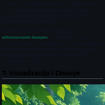
na primer, ako udahnete brojeći do 4, izdišite brojeći do
6 ili 8. Ova tehnika ne samo da pomaže u smanjenju
anksioznosti, već takođe poboljšava vaš fokus na
zadatke koje imate pred sobom.
Kombinovanjem fokusiranja na izdisaj sa
sinhronizovanim disanjem
, možete dodatno povećati
svoju koncentraciju i produktivnost. Ove tehnike zajedno
stvaraju harmoniju između tela i uma, omogućavajući
vam da se lakše nosite sa stresom i izazovima
svakodnevnog života.
7.
Vizualizacija i Disanje