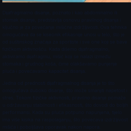
Dijafragmalno disanje, poznato i kao abdominalno ili
stomak disanje, predstavlja osnovu pravilnog disanja i
ključno je za povećanje mišićne izdržljivosti. Ova tehnika
omogućava da se kiseonik efikasnije unosi u telo, što je
od suštinskog značaja za sportiste i sve one koji se bave
fizičkom aktivnošću. Kada dišemo dijafragmalno,
aktiviramo dijafragmu, mišić koji se nalazi između
stomaka i grudnog koša, čime olakšavamo punjenje
pluća i povećavamo kapacitet disanja.
Jedna od prednosti dijafragmalnog disanja je to što
omogućava duboko disanje, što može smanjiti napetost i
stres. Tokom fizičke aktivnosti, pravilno disanje pomaže
u održavanju stabilnosti i efikasnosti, što dovodi do boljih
performansi. Kada su pluća potpuno napunjena, tijelo
ima više kisika na raspolaganju, što povećava izdržljivost
mišića i poboljšava oporavak nakon napora.