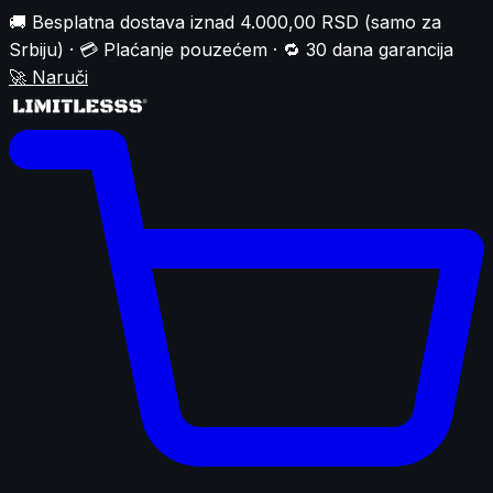
🚚 Besplatna dostava iznad 4.000,00 RSD (samo za
Srbiju) · 💳 Plaćanje pouzećem · 🔁 30 dana garancija
🚀
Naruči