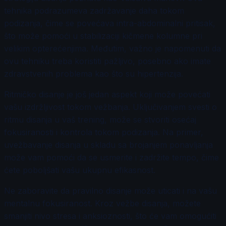
tehnika podrazumeva zadržavanje daha tokom
podizanja, čime se povećava intra-abdominalni pritisak,
što može pomoći u stabilizaciji kičmene kolumne pri
velikim opterećenjima. Međutim, važno je napomenuti da
ovu tehniku treba koristiti pažljivo, posebno ako imate
zdravstvenih problema kao što su hipertenzija.
Ritmičko disanje je još jedan aspekt koji može povećati
vašu izdržljivost tokom vežbanja. Uključivanjem svesti o
ritmu disanja u vaš trening, može se stvoriti osećaj
fokusiranosti i kontrola tokom podizanja. Na primer,
uvežbavanje disanja u skladu sa brojanjem ponavljanja
može vam pomoći da se usmerite i zadržite tempo, čime
ćete poboljšati vašu ukupnu efikasnost.
Ne zaboravite da pravilno disanje može uticati i na vašu
mentalnu fokusiranost. Kroz vežbe disanja, možete
smanjiti nivo stresa i anksioznosti, što će vam omogućiti