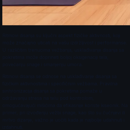
Ritmovi disanja su ključni aspekt fizičke aktivnosti, koji
može značajno uticati na vašu izdržljivost i performanse.
U različitim trenucima vežbanja, usklađivanje disanja sa
pokretima može doprineti boljoj oksigenaciji tela,
povećanju snage i smanjenju umora.
Ritmovi disanja se odnose na usklađivanje disanja sa
fizičkim aktivnostima i specifičnim vežbama. Pravilna
sinhronizacija disanja sa pokretima pomaže u
održavanju stresa na telu pod kontrolom,
omogućavajući mišićima da efikasnije koriste kiseonik. Na
primer, pri izvođenju vežbi snage, kao što su čučnjevi ili
mrtvo dizanje, važno je uočiti kada je najbolje udahnuti i
izdahnuti.