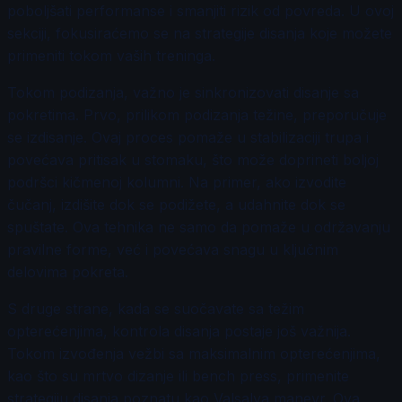
poboljšati performanse i smanjiti rizik od povreda. U ovoj
sekciji, fokusiraćemo se na strategije disanja koje možete
primeniti tokom vaših treninga.
Tokom podizanja, važno je sinkronizovati disanje sa
pokretima. Prvo, prilikom podizanja težine, preporučuje
se izdisanje. Ovaj proces pomaže u stabilizaciji trupa i
povećava pritisak u stomaku, što može doprineti boljoj
podršci kičmenoj kolumni. Na primer, ako izvodite
čučanj, izdišite dok se podižete, a udahnite dok se
spuštate. Ova tehnika ne samo da pomaže u održavanju
pravilne forme, već i povećava snagu u ključnim
delovima pokreta.
S druge strane, kada se suočavate sa težim
opterećenjima, kontrola disanja postaje još važnija.
Tokom izvođenja vežbi sa maksimalnim opterećenjima,
kao što su mrtvo dizanje ili bench press, primenite
strategiju disanja poznatu kao Valsalva manevr. Ova