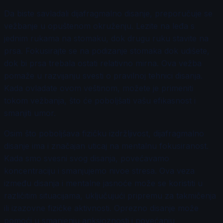
Da biste savladali dijafragmalno disanje, preporučuje se
vežbanje u opuštenom okruženju. Lezite na leđa s
jednim rukama na stomaku, dok drugu ruku stavite na
prsa. Fokusirajte se na podizanje stomaka dok udišete,
dok bi prsa trebala ostati relativno mirna. Ova vežba
pomaže u razvijanju svesti o pravilnoj tehnici disanja.
Kada ovladate ovom veštinom, možete je primeniti
tokom vežbanja, što će poboljšati vašu efikasnost i
smanjiti umor.
Osim što poboljšava fizičku izdržljivost, dijafragmalno
disanje ima i značajan uticaj na mentalnu fokusiranost.
Kada smo svesni svog disanja, povećavamo
koncentraciju i smanjujemo nivoe stresa. Ova veza
između disanja i mentalne jasnoće može se koristiti u
različitim situacijama, uključujući pripremu za takmičenja
ili izazovne fizičke aktivnosti. Oprezno disanje može
pomoći u smanjenju anksioznosti i povećanju