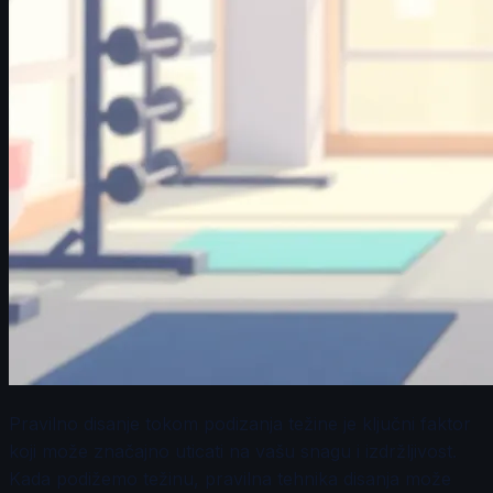
Pravilno disanje tokom podizanja težine je ključni faktor
koji može značajno uticati na vašu snagu i izdržljivost.
Kada podižemo težinu, pravilna tehnika disanja može