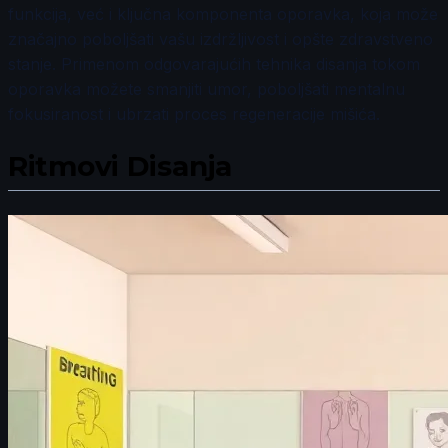
funkcija, već i ključna komponenta oporavka, koja može
značajno poboljšati vašu izdržljivost i opšte zdravstveno
stanje. Primenom odgovarajućih tehnika disanja tokom
oporavka možete smanjiti umor, poboljšati mentalnu
fokusiranost i ubrzati proces regeneracije mišića.
Ritmovi Disanja