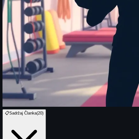
📋
Sadržaj Članka
(
20
)