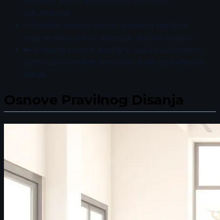
smanjuju stres i poboljšavaju mentalnu
fokusiranost.
⚡ Pravilno disanje tokom oporavka ubrzava
regeneraciju mišića i eliminiše mlečnu kiselinu.
🔑 Uključite svest o disanju u svoju svakodnevnu
rutinu za optimalne rezultate i bolje zdravstveno
stanje.
Osnove Pravilnog Disanja