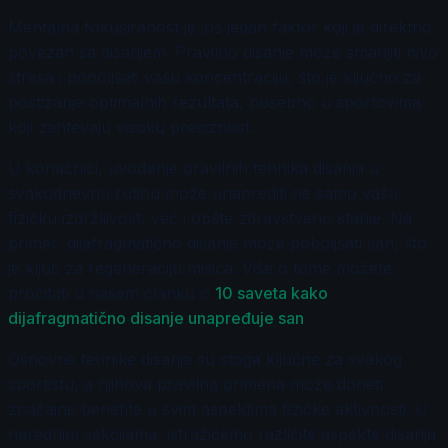
Mentalna fokusiranost je još jedan faktor koji je direktno
povezan sa disanjem. Pravilno disanje može smanjiti nivo
stresa i poboljšati vašu koncentraciju, što je ključno za
postizanje optimalnih rezultata, posebno u sportovima
koji zahtevaju visoku preciznost.
U konačnici, uvođenje pravilnih tehnika disanja u
svakodnevnu rutinu može unaprediti ne samo vašu
fizičku izdržljivost, već i opšte zdravstveno stanje. Na
primer, dijafragmatično disanje može poboljšati san, što
je ključ za regeneraciju mišića. Više o tome možete
pročitati u našem članku o
10 saveta kako
dijafragmatično disanje unapređuje san
.
Osnovne tehnike disanja su stoga ključne za svakog
sportistu, a njihova pravilna primena može doneti
značajne benefite u svim aspektima fizičke aktivnosti. U
narednim sekcijama, istražićemo različite aspekte disanja