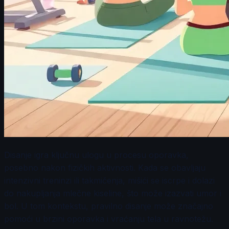
Disanje igra ključnu ulogu u procesu oporavka,
posebno nakon fizičkih aktivnosti. Kada se obavljaju
intenzivni treninzi ili takmičenja, mišići se iscrpe i dolazi
do nakupljanja mlečne kiseline, što može izazvati umor i
bol. U tom kontekstu, pravilno disanje može značajno
pomoći u brzini oporavka i vraćanju tela u ravnotežu.