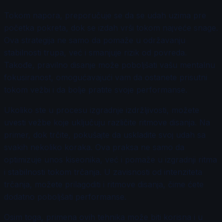
Tokom napora, preporučuje se da se udah uzima pre
početka pokreta, dok se izdah vrši tokom najveće snage.
Ova strategija ne samo da pomaže u održavanju
stabilnosti trupa, već i smanjuje rizik od povreda.
Takođe, pravilno disanje može poboljšati vašu mentalnu
fokusiranost, omogućavajući vam da ostanete prisutni
tokom vežbi i da bolje pratite svoje performanse.
Ukoliko ste u procesu izgradnje izdržljivosti, možete
uvesti vežbe koje uključuju različite ritmove disanja. Na
primer, dok trčite, pokušajte da uskladite svoj udah sa
svakih nekoliko koraka. Ova praksa ne samo da
optimizuje unos kiseonika, već i pomaže u izgradnji ritma
i stabilnosti tokom trčanja. U zavisnosti od intenziteta
trčanja, možete prilagoditi i ritmove disanja, čime ćete
dodatno poboljšati performanse.
Osim toga, primena ovih tehnika može biti korisna i u