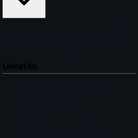
U svetu powerliftinga, pravilno disanje može značajno
uticati na vašu mišićnu izdržljivost. U ovom blog postu
istražićemo 12 strategija disanja koje će vam pomoći da
unapredite performanse i postignete bolje rezultate.
Ukratko
💡 Pravilno disanje, posebno dijafragmalno,
povećava kapacitet pluća i poboljšava mišićnu
izdržljivost tokom vežbanja.
✅ Usklađivanje disanja sa fizičkom aktivnošću
smanjuje rizik od povreda i poboljšava
performanse.
🎯 Tehnike disanja za relaksaciju, poput "4-7-8",