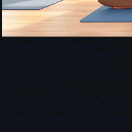
Pravilno disanje je temelj svake fizičke aktivnosti, a
razumevanje njegovih osnova može značajno povećati
vašu mišićnu izdržljivost. Disanje nije samo pasivna
funkcija; ono igra ključnu ulogu u snabdevanju tela
kiseonikom, što je od suštinskog značaja za energiju i
oporavak tokom vežbanja.
Jedna od osnovnih tehnika pravilnog disanja je
dijafragmalno disanje. Ova metoda uključuje korišćenje
dijafragme, mišića koji se nalazi ispod pluća, čime se
omogućava dublje i efikasnije disanje. Tokom vežbanja,
pravilno dijafragmalno disanje može povećati unos