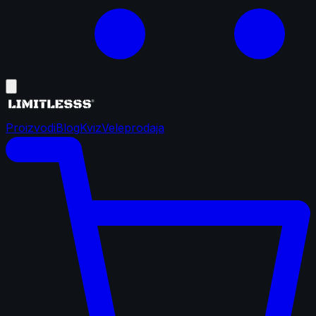
Proizvodi
Blog
Kviz
Veleprodaja