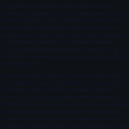
Prvo, važno je razumeti da disanje utiče na dotok
kiseonika u naše telo. Tokom oporavka, povećani unos
kiseonika pomaže u bržem uklanjanju toksina i mlečne
kiseline iz mišića. Dijafragmalno disanje, koje smo već
spomenuli, igra ključnu ulogu ovde. Koristeći dijafragmu,
omogućavamo dublji udisaj, što povećava kapacitet
pluća i poboljšava efikasnost razmene gasova. Na taj
način, telo brže i efikasnije koristi kiseonik, što rezultira
bržim oporavkom.
Osim što pomaže u fizičkom oporavku, disanje takođe
ima značajan uticaj na mentalno stanje. Tokom procesa
oporavka, mnogi sportisti se suočavaju sa stresom i
anksioznošću, koji mogu ometati proces regeneracije.
Tehnike disanja za relaksaciju, kao što su duboko disanje
ili 4-7-8 tehnika, mogu smanjiti nivo stresa i pomoći u
mentalnom oporavku. Ove tehnike poboljšavaju fokus i
pomažu u smanjenju tenzije, što može dodatno doprineti