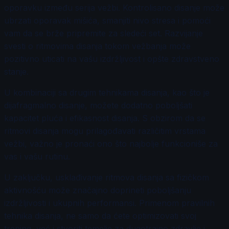
oporavku između serija vežbi. Kontrolisano disanje može
ubrzati oporavak mišića, smanjiti nivo stresa i pomoći
vam da se brže pripremite za sledeći set. Razvijanje
svesti o ritmovima disanja tokom vežbanja može
pozitivno uticati na vašu izdržljivost i opšte zdravstveno
stanje.
U kombinaciji sa drugim tehnikama disanja, kao što je
dijafragmalno disanje, možete dodatno poboljšati
kapacitet pluća i efikasnost disanja. S obzirom da se
ritmovi disanja mogu prilagođavati različitim vrstama
vežbi, važno je pronaći ono što najbolje funkcioniše za
vas i vašu rutinu.
U zaključku, usklađivanje ritmova disanja sa fizičkom
aktivnošću može značajno doprineti poboljšanju
izdržljivosti i ukupnih performansi. Primenom pravilnih
tehnika disanja, ne samo da ćete optimizovati svoj
trening, već i stvoriti temelje za dugotrajno zdravlje i