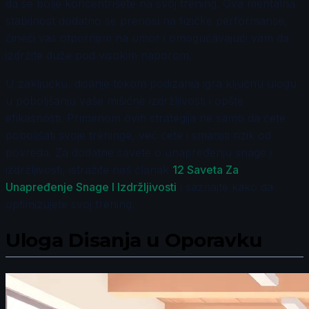
da se bolje koncentrišete na svoj trening. Ova mentalna
stabilnost dodatno se prenosi na fizičke performanse,
čineći vas otpornijim na umor i omogućavajući vam da
izdržite duže pod visokim naporom.
U zaključku, disanje tokom podizanja igra ključnu ulogu
u poboljšanju vaše mišićne izdržljivosti i opšte
efikasnosti. Primenom ovih strategija ne samo da ćete
poboljšati svoje treninge, već ćete i smanjiti rizik od
povreda. Za dodatne savete o unapređenju snage i
izdržljivosti, istražite naš članak
12 Saveta Za
Unapređenje Snage I Izdržljivosti
i saznajte kako da
optimizujete svoj trening.
Uloga Disanja u Oporavku