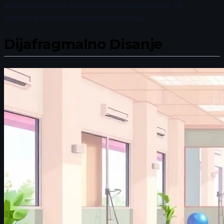
kako bismo vam pružili sveobuhvatan vodič za
maksimalno iskorišćenje ovih tehnika.
Dijafragmalno Disanje