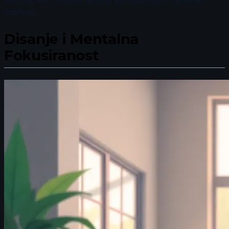
vitalnost.
Disanje i Mentalna
Fokusiranost