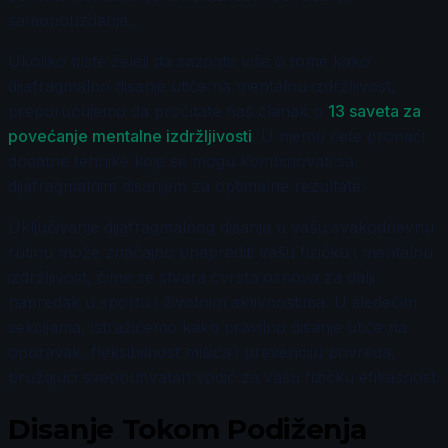
samopouzdanja.
Ukoliko biste želeli da saznate više o tome kako
dijafragmalno disanje utiče na mentalnu izdržljivost,
preporučujemo da pročitate naš članak o
13 saveta za
povećanje mentalne izdržljivosti
. U njemu ćete pronaći
dodatne tehnike koje se mogu kombinovati sa
dijafragmalnim disanjem za optimalne rezultate.
Uključivanje dijafragmalnog disanja u vašu svakodnevnu
rutinu može značajno unaprediti vašu fizičku i mentalnu
izdržljivost, čime se stvara čvrsta osnova za dalji
napredak u sportu i životnim aktivnostima. U sledećim
sekcijama, istražićemo kako pravilno disanje utiče na
oporavak, fleksibilnost mišića i prevenciju povreda,
pružajući sveobuhvatan vodič za vašu fizičku efikasnost.
Disanje Tokom Podiženja