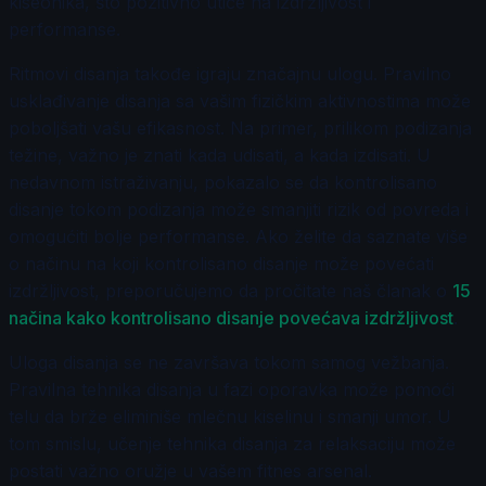
kiseonika, što pozitivno utiče na izdržljivost i
performanse.
Ritmovi disanja takođe igraju značajnu ulogu. Pravilno
usklađivanje disanja sa vašim fizičkim aktivnostima može
poboljšati vašu efikasnost. Na primer, prilikom podizanja
težine, važno je znati kada udisati, a kada izdisati. U
nedavnom istraživanju, pokazalo se da kontrolisano
disanje tokom podizanja može smanjiti rizik od povreda i
omogućiti bolje performanse. Ako želite da saznate više
o načinu na koji kontrolisano disanje može povećati
izdržljivost, preporučujemo da pročitate naš članak o
15
načinа kako kontrolisano disanje povećava izdržljivost
.
Uloga disanja se ne završava tokom samog vežbanja.
Pravilna tehnika disanja u fazi oporavka može pomoći
telu da brže eliminiše mlečnu kiselinu i smanji umor. U
tom smislu, učenje tehnika disanja za relaksaciju može
postati važno oružje u vašem fitnes arsenal.