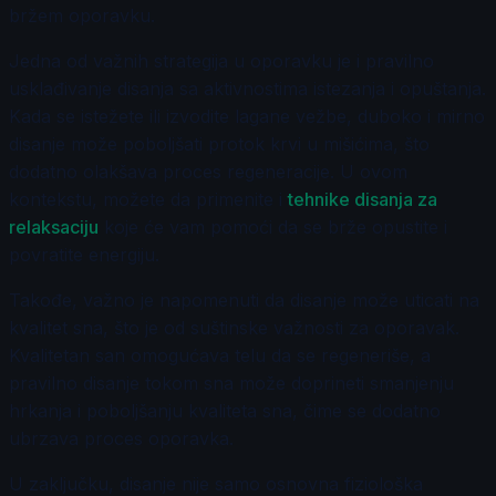
bržem oporavku.
Jedna od važnih strategija u oporavku je i pravilno
usklađivanje disanja sa aktivnostima istezanja i opuštanja.
Kada se istežete ili izvodite lagane vežbe, duboko i mirno
disanje može poboljšati protok krvi u mišićima, što
dodatno olakšava proces regeneracije. U ovom
kontekstu, možete da primenite i
tehnike disanja za
relaksaciju
koje će vam pomoći da se brže opustite i
povratite energiju.
Takođe, važno je napomenuti da disanje može uticati na
kvalitet sna, što je od suštinske važnosti za oporavak.
Kvalitetan san omogućava telu da se regeneriše, a
pravilno disanje tokom sna može doprineti smanjenju
hrkanja i poboljšanju kvaliteta sna, čime se dodatno
ubrzava proces oporavka.
U zaključku, disanje nije samo osnovna fiziološka