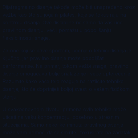
Dijafragmalno disanje takođe može biti unapređeno kroz
vežbe kao što su joga ili pilates, koje se fokusiraju na
kontrolu disanja. Ove discipline ne samo da vas uče
pravilnom disanju, već i pomažu u poboljšanju
fleksibilnosti i snage.
Za one koji se bave sportom, učenje o tehnici disanja je
ključno, jer pravilno disanje može poboljšati
performanse. Na primer, tokom vežbi snage, pravilno
disanje omogućava bolje snalaženje i veće opterećenje.
Razumite kako vaše telo reaguje na različite tehnike
disanja, što će doprinijeti boljoj svesti o vašem fizičkom
stanju.
U svakodnevnom životu, primena ovih tehnika može
uticati na vašu koncentraciju, posebno u stresnim
situacijama. Samo nekoliko minuta pravilnog disanja
može vam pomoći da se smirite i fokusirate na zadatak