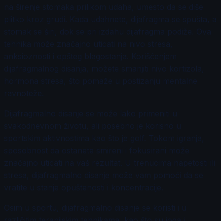
na širenje stomaka prilikom udaha, umesto da se diše
plitko kroz grudi. Kada udahnete, dijafragma se spušta, a
stomak se širi, dok se pri izdahu dijafragma podiže. Ova
tehnika može značajno uticati na nivo stresa,
anksioznosti i opšteg blagostanja. Korišćenjem
dijafragmalnog disanja, možete smanjiti nivo kortizola,
hormona stresa, što pomaže u postizanju mentalne
ravnoteže.
Dijafragmalno disanje se može lako primeniti u
svakodnevnom životu, ali posebno je korisno u
sportskim aktivnostima kao što je golf. Tokom igranja,
sposobnost da ostanete smireni i fokusirani može
značajno uticati na vaš rezultat. U trenucima napetosti ili
stresa, dijafragmalno disanje može vam pomoći da se
vratite u stanje opuštenosti i koncentracije.
Osim u sportu, dijafragmalno disanje se koristi i u
različitim terapijskim tehnikama, kao što su joga i