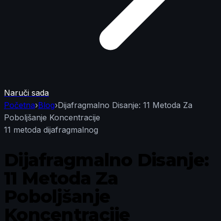
Naruči sada
Početna
›
Blog
›
Dijafragmalno Disanje: 11 Metoda Za
Poboljšanje Koncentracije
11 metodа diјаfragmаlnоg
Dijafragmalno Disanje:
11 Metoda Za
Poboljšanje
Koncentracije