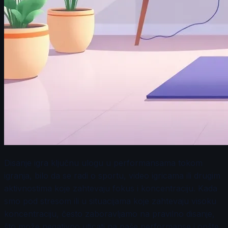
Disanje igra ključnu ulogu u performansama tokom
igranja, bilo da se radi o sportu, video igricama ili drugim
aktivnostima koje zahtevaju fokus i koncentraciju. Kada
smo pod stresom ili u situacijama koje zahtevaju visoku
koncentraciju, često zaboravljamo na pravilno disanje,
što može negativno uticati na naše performanse i opšte