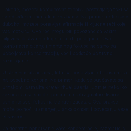
Takođe, možete kombinovati tehniku postavljanja fokusa
sa određenim mentalnim vežbama. Na primer, dok dišete
duboko, možete ponavljati afirmacije ili ključne reči koje
vas motivišu. Ove reči mogu biti povezane sa vašim
ciljevima ili stvarima koje želite da postignete. Ova
kombinacija disanja i mentalnog fokusa ne samo da
poboljšava koncentraciju, već i podstiče pozitivno
razmišljanje.
U stresnim situacijama, tehnika postavljanja fokusa može
biti posebno korisna. Na primer, kada se suočavate sa
pritiskom, osmislite kratak ritual disanja. Uzmite nekoliko
sekundi da se smirite, primenite dijafragmalno disanje i
usmerite svoj fokus na trenutni zadatak. Ova praksa
može pomoći u smanjenju anksioznosti i povećanju vaše
efikasnosti.
Za dodatno poboljšanje vaše koncentracije, razmislite o