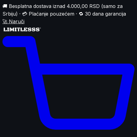
🚚 Besplatna dostava iznad 4.000,00 RSD (samo za
Srbiju) · 💳 Plaćanje pouzećem · 🔁 30 dana garancija
🚀
Naruči