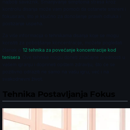
najbolji saveznik. Smanjivanje simptoma stresa kroz
kontrolu disanja može vam pomoći da ostanete smireni i
fokusirani, što je ključno za donošenje pravih odluka i
postizanje uspeha.
Za više informacija o tehnikama disanja koje se mogu
koristiti za poboljšanje koncentracije, možete pogledati
članak o
12 tehnika za povećanje koncentracije kod
tenisera
. Ove tehnike mogu doneti značajne prednosti u
vašem igranju i doprineti opštem zdravlju, što će se
pozitivno odraziti ne samo na vašu igru, već i na
svakodnevni život.
Tehnika Postavljanja Fokus