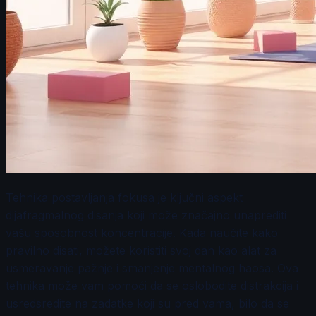
Tehnika postavljanja fokusa je ključni aspekt
dijafragmalnog disanja koji može značajno unaprediti
vašu sposobnost koncentracije. Kada naučite kako
pravilno disati, možete koristiti svoj dah kao alat za
usmeravanje pažnje i smanjenje mentalnog haosa. Ova
tehnika može vam pomoći da se oslobodite distrakcija i
usredsredite na zadatke koji su pred vama, bilo da se