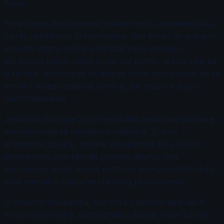
fokus.
Pored toga, dijafragmalno disanje može unaprediti vašu
fizičku izdržljivost. U sportovima, kao što su tenis ili golf,
pravilno disanje može poboljšati vašu energiju i
izdržljivost tokom celog meča. Na primer, tokom udarca
ili servisa, fokusiranje na disanje može vam pomoći da se
smirite i usredsredite na tehniku, što rezultira boljim
performansama.
Jedna od strategija za primenu dijafragmalnog disanja je
kombinovanje sa mentalnim vežbama. Dok se
pripremate za igru, možete vizualizovati svoj uspeh i
istovremeno praktikovati pravilno disanje. Ova
kombinacija može stvoriti pozitivnu povezanost između
vaše mentalne pripreme i fizičkog performansa.
U stresnim situacijama, kao što su takmičenja ili važni
trenuci tokom igre, dijafragmalno disanje može biti vaš