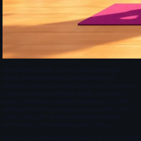
Dijafragmalno disanje, poznato i kao abdominalno
disanje, predstavlja tehniku disanja koja aktivira
dijafragmu, mišić koji se nalazi ispod pluća. Ova tehnika
omogućava dublje i kvalitetnije disanje, što rezultira
boljem snabdevanju organizma kiseonikom. U suštini,
dijafragmalno disanje omogućava da se vazduh prodre
dublje u pluća, što ne samo da poboljšava fizičke
performanse, već i mentalnu jasnoću i fokus.
Osnovna ideja dijafragmalnog disanja je da se fokusiramo