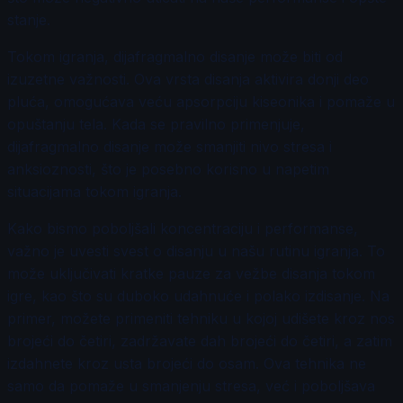
stanje.
Tokom igranja, dijafragmalno disanje može biti od
izuzetne važnosti. Ova vrsta disanja aktivira donji deo
pluća, omogućava veću apsorpciju kiseonika i pomaže u
opuštanju tela. Kada se pravilno primenjuje,
dijafragmalno disanje može smanjiti nivo stresa i
anksioznosti, što je posebno korisno u napetim
situacijama tokom igranja.
Kako bismo poboljšali koncentraciju i performanse,
važno je uvesti svest o disanju u našu rutinu igranja. To
može uključivati kratke pauze za vežbe disanja tokom
igre, kao što su duboko udahnuće i polako izdisanje. Na
primer, možete primeniti tehniku u kojoj udišete kroz nos
brojeći do četiri, zadržavate dah brojeći do četiri, a zatim
izdahnete kroz usta brojeći do osam. Ova tehnika ne
samo da pomaže u smanjenju stresa, već i poboljšava