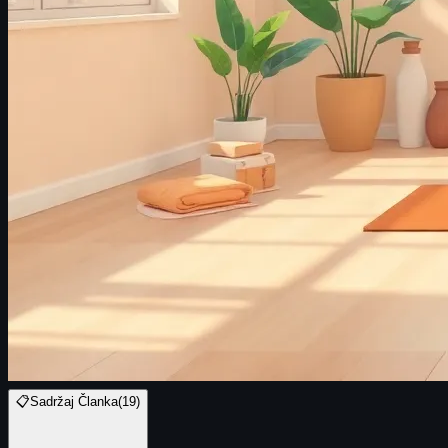
📋
Sadržaj Članka
(
19
)