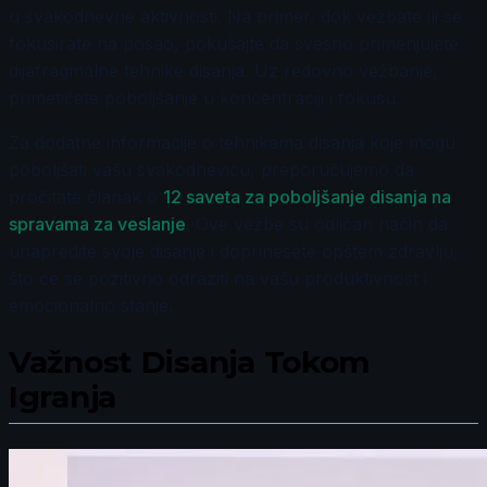
u svakodnevne aktivnosti. Na primer, dok vežbate ili se
fokusirate na posao, pokušajte da svesno primenjujete
dijafragmalne tehnike disanja. Uz redovno vežbanje,
primetićete poboljšanje u koncentraciji i fokusu.
Za dodatne informacije o tehnikama disanja koje mogu
poboljšati vašu svakodnevicu, preporučujemo da
pročitate članak o
12 saveta za poboljšanje disanja na
spravama za veslanje
. Ove vežbe su odličan način da
unapredite svoje disanje i doprinesete opštem zdravlju,
što će se pozitivno odraziti na vašu produktivnost i
emocionalno stanje.
Važnost Disanja Tokom
Igranja