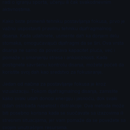
radi o igranju sporta, učenju ili čak svakodnevnim
aktivnostima.
Kako biste primenili tehniku postavljanja fokusa, prvo je
važno uspostaviti pravilnu tehniku dijafragmalnog
disanja. Kada udahnete, usmerite dah ka donjem delu
stomaka, omogućavajući dijafragmi da se širi. Ova vrsta
disanja ne samo da povećava kapacitet pluća, već i
pomaže u smanjenju stresa i anksioznosti. Kada
postignete savršenu kontrolu disanja, možete početi da
koristite svoj dah kao sredstvo za fokusiranje.
Jedan od načina za postavljanje fokusa je kroz
vizualizaciju. Tokom dijafragmalnog disanja, zamislite
kako svaki udah donosi energiju i jasnoću, dok svaki
izdah oslobađa napetost i distrakcije. Ova metoda može
biti posebno korisna kada se suočavate sa izazovima ili
stresnim situacijama, jer vam pomaže da se povežete sa
svojim unutrašnjim resursima.