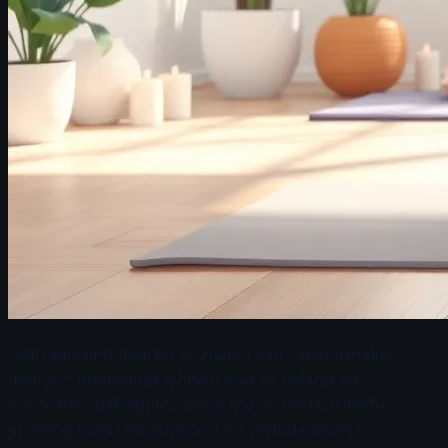
Dijafragmalno disanje, poznato i kao "abdominalno
disanje," predstavlja tehniku koja se oslanja na
korišćenje dijafragme, mišića koji se nalazi između
grudnog koša i abdomena. Ova metoda disanja