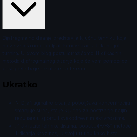
Dijafragmalno disanje predstavlja ključnu tehniku koja
može značajno poboljšati koncentraciju tokom golf
turnira. U ovom blog postu istražićemo 11 efikasnih
metoda dijafragmalnog disanja koje će vam pomoći da
postignete bolje rezultate na terenu.
Ukratko
💡 Dijafragmalno disanje poboljšava koncentraciju i
smanjuje stres, što je ključno za postizanje boljih
rezultata u sportu i svakodnevnim aktivnostima.
✅ Uključite tehnike disanja, poput „4-7-8” metode
ili disanja kroz nos, u svoju rutinu kako biste