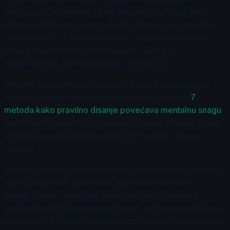
meditacija. Ove prakse često integrišu dijafragmalno
disanje kako bi se postigla dublja relaksacija i mentalna
jasnoća. Kroz redovno vežbanje, možete poboljšati
svoju sposobnost da se fokusirate i zadržite
koncentraciju, čak i u stresnim situacijama.
Ukoliko vas zanimaju dodatne metode za poboljšanje
mentalne snage i koncentracije, možete istražiti
7
metoda kako pravilno disanje povećava mentalnu snagu
.
Ove tehnike možete lako uključiti u svoju dnevnu rutinu
kako biste postigli bolje rezultate u sportu i ličnom
razvoju.
Ukratko, dijafragmalno disanje je više od tehnike disanja;
to je veština koja može značajno uticati na vašu
koncentraciju i opšte zdravstveno stanje. Njegova
primena može doneti brojne koristi, od smanjenja stresa
do povećane fizičke i mentalne izdržljivosti. Uz pravilnu