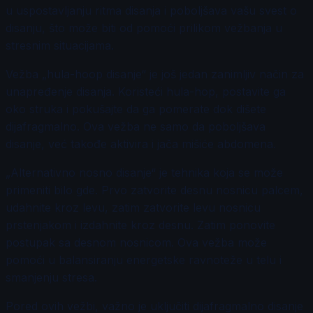
u uspostavljanju ritma disanja i poboljšava vašu svest o
disanju, što može biti od pomoći prilikom vežbanja u
stresnim situacijama.
Vežba „hula-hoop disanje“ je još jedan zanimljiv način za
unapređenje disanja. Koristeći hula-hop, postavite ga
oko struka i pokušajte da ga pomerate dok dišete
dijafragmalno. Ova vežba ne samo da poboljšava
disanje, već takođe aktivira i jača mišiće abdomena.
„Alternativno nosno disanje“ je tehnika koja se može
primeniti bilo gde. Prvo zatvorite desnu nosnicu palcem,
udahnite kroz levu, zatim zatvorite levu nosnicu
prstenjakom i izdahnite kroz desnu. Zatim ponovite
postupak sa desnom nosnicom. Ova vežba može
pomoći u balansiranju energetske ravnoteže u telu i
smanjenju stresa.
Pored ovih vežbi, važno je uključiti dijafragmalno disanje