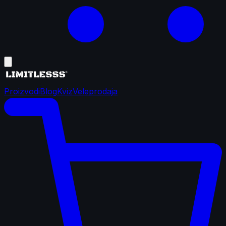
Proizvodi
Blog
Kviz
Veleprodaja