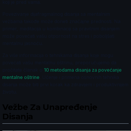
koji je pred vama.
Povezivanje dijafragmalnog disanja sa mentalnim
vežbama takođe može doneti značajne prednosti. Na
primer, meditacija u kombinaciji sa pravilnim disanjem
može povećati vašu otpornost na stres i poboljšati
mentalnu jasnoću.
Za više informacija o tehnikama disanja koje mogu
povećati vašu mentalnu oštrinu, preporučujemo da
pročitate članak o
10 metodama disanja za povećanje
mentalne oštrine
. Učenje i primena osnovnih tehnika
disanja može biti prvi korak ka zdravijem i produktivnijem
životu.
Vežbe Za Unapređenje
Disanja