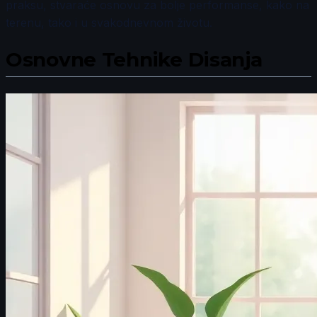
praksu, stvaraće osnovu za bolje performanse, kako na
terenu, tako i u svakodnevnom životu.
Osnovne Tehnike Disanja