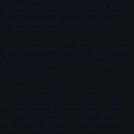
za vazduh, koji ga dodatno zagreva i vlaži pre nego što
stigne do pluća. Ova metoda može pomoći u smanjenju
stresa i poboljšanju fokusiranosti, posebno tokom
fizičkih aktivnosti ili vežbi.
Osim toga, važno je praktikovati disanje u ritmu. U ovoj
tehnici, fokusirajte se na usklađivanje udaha i izdaha sa
određenim tempom. Na primer, možete udisati brojeći do
četiri, a zatim izdahnuti brojeći do četiri. Ova metoda
pomaže u stabilizaciji srčanog ritma i smanjenju
anksioznosti.
Još jedna korisna tehnika je „4-7-8“ metoda. Ova
tehnika uključuje udisanje kroz nos brojeći do četiri,
zadržavanje daha brojeći do sedam i izdah kroz usta
brojeći do osam. Ova praksa se pokazala efikasnom za
smanjenje stresa i poboljšanje sna, što je od velikog
značaja za sve koji se bore sa nesanicom.