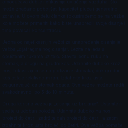
omogućava dublje i efikasnije uvlačenje vazduha, što
može značajno poboljšati kapacitet pluća i generalno
zdravlje. U ovom delu članka fokusiraćemo se na vežbe
koje možete primeniti kako biste unapredili svoje disanje i
time povećali koncentraciju.
Jedna od najefikasnijih vežbi za unapređenje disanja je
vežba „dijafragmalnog disanja“. Lezite na leđa s
opuštenim rukama uz telo. Stavite jednu ruku na
stomak, a drugu na grudni koš. Udahnite duboko kroz
nos, fokusirajući se na podizanje stomaka, dok grudni
koš ostaje relativno miran. Izdahnite kroz usta,
osiguravajući da stomak opada. Ove vežbe možete raditi
svakodnevno, po 5 do 10 minuta.
Druga korisna vežba je „disanje uz brojanje“. Ustanite ili
sedite u udoban položaj. Udahnite duboko na nos
brojeći do četiri, zadržite dah brojeći do četiri, a zatim
izdahnite kroz usta brojeći do četiri. Ova vežba pomaže