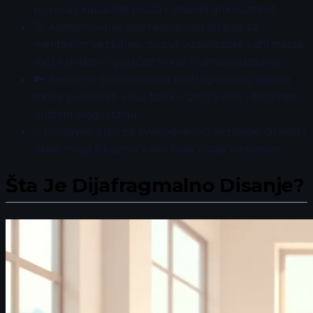
povećali kapacitet pluća i smanjili anksioznost.
🎯 Kombinovanje dijafragmalnog disanja sa
mentalnim vežbama, poput vizualizacije i afirmacija,
može dodatno pojačati fokus i samopouzdanje.
🔑 Redovno praktikovanje dijafragmalnog disanja
može poboljšati vašu fizičku izdržljivost i doprineti
opštem blagostanju.
⚡ Postavite plan za svakodnevno vežbanje disanja i
delite svoja iskustva kako biste ostali motivisani.
Šta Je Dijafragmalno Disanje?