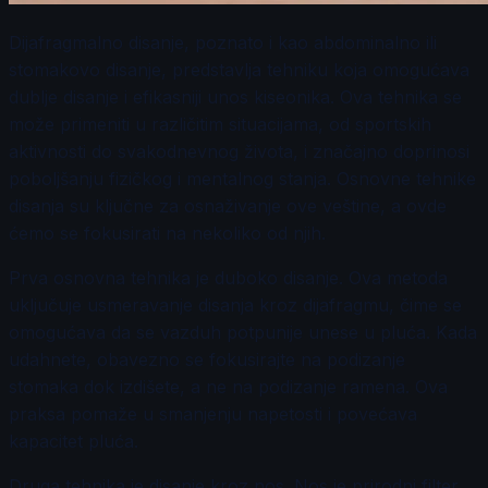
Dijafragmalno disanje, poznato i kao abdominalno ili
stomakovo disanje, predstavlja tehniku koja omogućava
dublje disanje i efikasniji unos kiseonika. Ova tehnika se
može primeniti u različitim situacijama, od sportskih
aktivnosti do svakodnevnog života, i značajno doprinosi
poboljšanju fizičkog i mentalnog stanja. Osnovne tehnike
disanja su ključne za osnaživanje ove veštine, a ovde
ćemo se fokusirati na nekoliko od njih.
Prva osnovna tehnika je duboko disanje. Ova metoda
uključuje usmeravanje disanja kroz dijafragmu, čime se
omogućava da se vazduh potpunije unese u pluća. Kada
udahnete, obavezno se fokusirajte na podizanje
stomaka dok izdišete, a ne na podizanje ramena. Ova
praksa pomaže u smanjenju napetosti i povećava
kapacitet pluća.
Druga tehnika je disanje kroz nos. Nos je prirodni filter