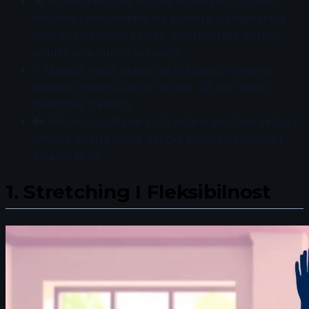
🎯 Pravilna ishrana bogata proteinima, zdravim
mastima i antioksidansima pomaže u regeneraciji
mišića i smanjenju bolova. Konsumirajte obroke
unutar sata nakon vežbanja.
⚡ Masaža može poboljšati cirkulaciju i smanjiti
bolove; preporučuje se unutar 48 sati nakon
napornog treninga.
🔑 Aktivno opuštanje kroz lagane aerobne vežbe i
tehnike disanja može ubrzati proces oporavka i
smanjiti stres.
1.
Stretching I Fleksibilnost