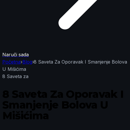
Naruči sada
Početna
›
Blog
›
8 Saveta Za Oporavak I Smanjenje Bolova
U Mišićima
8 Saveta za
8 Saveta Za Oporavak I
Smanjenje Bolova U
Mišićima