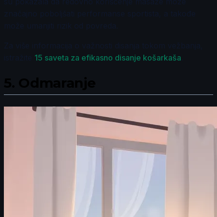
su pokazala da redovno korišćenje masaže može
značajno poboljšati performanse sportista, a takođe
može umanjiti rizik od povreda.
Za više informacija o važnosti disanja tokom vežbanja,
istražite
15 saveta za efikasno disanje košarkaša
.
5.
Odmaranje