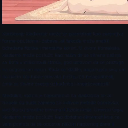
Korišćenje kladionice može se posmatrati kao zanimljiva
forma opuštanja i zabave, ali takođe može imati i
određene fizičke i mentalne koristi. U ovom kontekstu,
kladjenje može poslužiti kao način da se skrene pažnja
sa bola u mišićima ili stresa, pod uslovom da se pristupa
na odgovoran način. Kada se kladite, angažujete svoj um
na način koji može odvratiti pažnju od nelagodnosti,
čime se stvara osećaj uzbuđenja i angažovanosti.
Međutim, važno je napomenuti da kladionica ne bi
trebala da bude zamena za aktivne metode oporavka,
kao što su pravilna ishrana ili fizioterapija. Umesto toga,
kladjenje može poslužiti kao dodatna aktivnost koja će
vam pomoći da se opustite nakon napornog dana ili