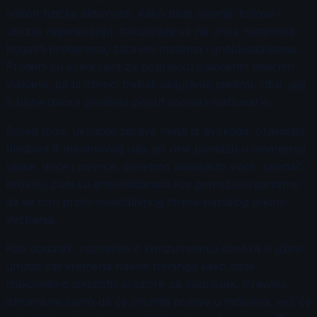
nakon fizičke aktivnosti. Kako biste smanjili bolove i
ubrzali regeneraciju, fokusirajte se na unos namirnica
bogatih proteinima, zdravim mastima i antioksidansima.
Proteini su esencijalni za popravku oštećenih mišićnih
vlakana, pa bi obroci trebali uključivati piletinu, ribu, jaja
ili biljne izvore proteina poput sočiva i mahunarki.
Pored toga, uključite zdrave masti iz avokada, orašastih
plodova ili maslinovog ulja, jer one pomažu u smanjenju
upale. Voće i povrće, posebno bobičasto voće, spanać i
brokoli, puni su antioksidanata koji pomažu organizmu
da se bori protiv oksidativnog stresa nastalog tokom
vežbanja.
Kao dodatak, razmislite o konzumiranju obroka ili užine
unutar sat vremena nakon treninga kako biste
maksimalno iskoristili prozore za oporavak. Pravilna
ishrana ne samo da će smanjiti bolove u mišićima, već će