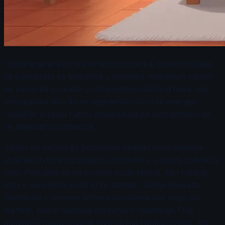
Odmaranje je ključni element oporavka, posebno kada
se suočavate sa bolovima u mišićima. Kvalitetan odmor
ne samo da pomaže u obnavljanju mišićnog tkiva, već i
omogućava telu da se regeneriše i povrati energiju.
Uključite u svoju rutinu pravila koja će vam pomoći da
se adekvatno odmarate.
Jedan od načina da poboljšate kvalitet svog odmora
jeste da stvorite opuštajuću atmosferu u svojoj spavaćoj
sobi. Potrudite se da prostor bude tamniji, tiši i hladniji,
što će vam pomoći da brže zaspite i dublje spavate.
Razmislite o primeni tehnika opuštanja pre nego što
legnete, poput laganog istezanja ili meditacije. Ove
aktivnosti mogu smanjiti nivo stresa i anksioznosti, što