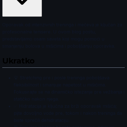
Oporavak od intenzivnih treninga i mečeva je ključan za
profesionalne tenisere. U ovom blog postu,
predstavljamo osam saveta koji mogu pomoći u
smanjenju bolova u mišićima i poboljšanju oporavka.
Ukratko
💡 Stretching pre i posle treninga poboljšava
fleksibilnost i smanjuje napetost u mišićima.
Fokusirajte se na dinamičko istezanje pre vežbanja i
statičko nakon njega.
✅ Hidratacija je ključna za brži oporavak mišića;
pijte dovoljno vode pre, tokom i nakon treninga da
biste sprečili dehidrataciju.