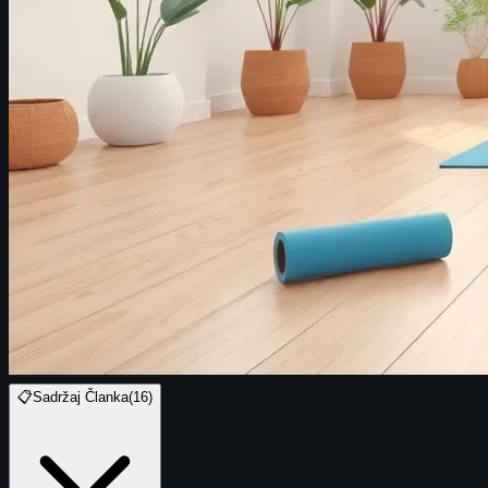
📋
Sadržaj Članka
(
16
)