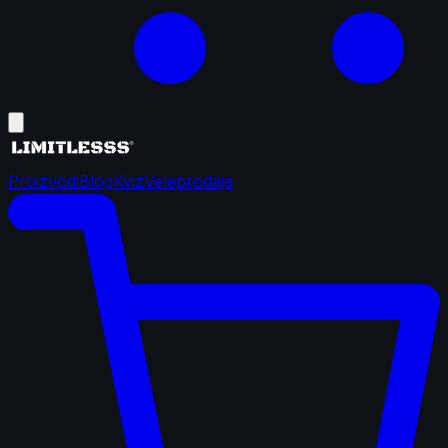
Proizvodi
Blog
Kviz
Veleprodaja