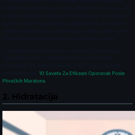
u prvobitnu dužinu. Pre treninga, preporučuje se da
radite vežbe kao što su kružni pokreti ruku ili nogu, dok
bi nakon treninga trebalo da se fokusirate na istezanje
glavnih mišićnih grupa koje su bile aktivne. Na primer,
istezanje kvadricepsa, hamstrings-a i mišića leđa može
značajno doprineti smanjenju posttrening bolova.
Ove tehnike ne samo da će vam pomoći da se brže
oporavite već će i poboljšati vašu ukupnu fizičku
spremnost. Za dodatne savete o oporavku, možete
pročitati članak
10 Saveta Za Efikasni Oporavak Posle
Plivačkih Maratona
.
2.
Hidratacija