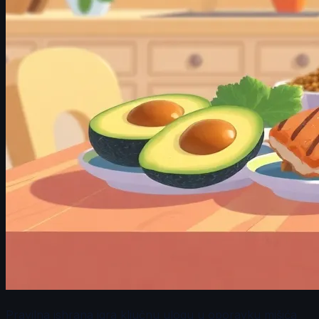
Pravilna ishrana igra ključnu ulogu u oporavku mišića