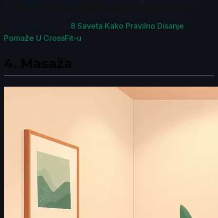
poboljšati vašu ukupnu izdržljivost i performanse. Za
više informacija o važnosti disanja tokom treninga,
pogledajte članak
8 Saveta Kako Pravilno Disanje
Pomaže U CrossFit-u
.
4.
Masaža