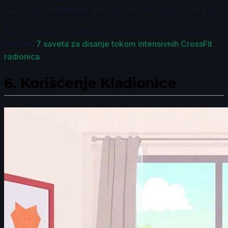
dovodi do kvalitetnijeg sna i, samim tim, boljeg oporavka.
Za više informacija o važnosti disanja tokom vežbanja,
istražite
7 saveta za disanje tokom intensivnih CrossFit
radionica
.
6.
Korišćenje Kladionice