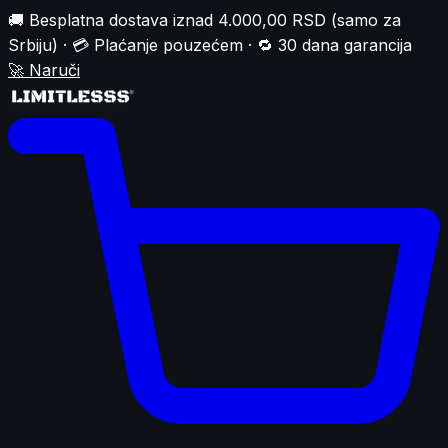
🚚 Besplatna dostava iznad 4.000,00 RSD (samo za
Srbiju) · 💳 Plaćanje pouzećem · 🔁 30 dana garancija
🚀
Naruči