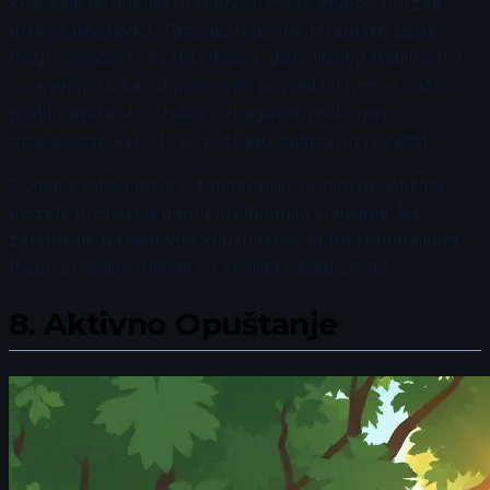
koje vam terapeuta preporuči, može znatno ubrzati
proces oporavka. Takođe, redovne terapijske sesije
mogu pomoći u jačanju mišića, poboljšanju stabilnosti i
smanjenju rizika od ponovnih povreda. Uvek je važno
pratiti savete stručnjaka i izbegavati prekomerno
opterećenje kako bi se postigao optimalan rezultat.
Dodatne informacije o fizioterapiji i njenim benefitima
možete pronaći u našim prethodnim člancima. Ne
zaboravite da redovne konsultacije sa profesionalcem
mogu značajno uticati na kvalitet vašeg života.
8.
Aktivno Opuštanje