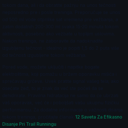
tokom dana, ali i da obratite pažnju na unos tečnosti
neposredno pre i posle treninga. Preporučuje se unos
od 500 ml vode otprilike sat vremena pre vežbanja, a
zatim dodatnih 200-300 ml svaka 15-20 minuta tokom
aktivnosti, posebno ako vežbate u toplijim uslovima.
Nakon treninga, ne zaboravite da nadoknadite
izgubljenu tečnost - idealno je popiti 1,5 do 2 puta više
od tečnosti izgubljene tokom vežbanja.
Pored vode, možete uključiti i napitke bogate
elektrolitima, koji pomažu u bržem oporavku mišića i
sprečavaju grčeve. Uvek pratite signal vašeg tela; ako
osećate žeđ, to je znak da već ste počeli da se
dehidrirate. Pravilna hidratacija ne samo da će ubrzati
vaš oporavak, već će i poboljšati vašu ukupnu fizičku
performansu. Za dodatne informacije o važnosti disanja
tokom treninga, pročitajte članak
12 Saveta Za Efikasno
Disanje Pri Trail Runningu
.