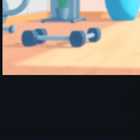
Hidratacija je ključni faktor u procesu oporavka mišića
nakon fizičke aktivnosti. Tokom vežbanja, telo gubi
znatne količine tečnosti, što može dovesti do
dehidratacije i usporiti proces oporavka. Da biste
efikasno smanjili bolove u mišićima, važno je održavati
optimalnu hidrataciju pre, tokom i nakon treninga.
Jedan od najvažnijih saveta je da pijete dovoljno vode