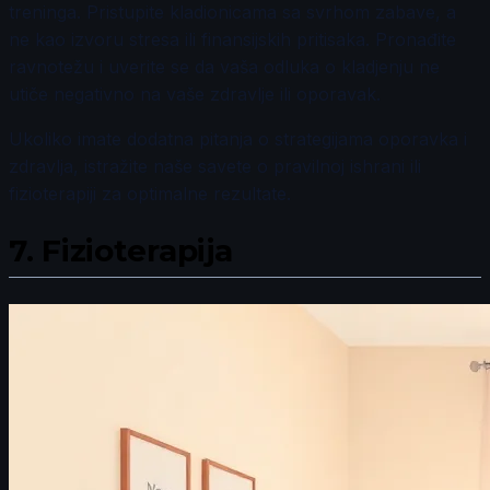
treninga. Pristupite kladionicama sa svrhom zabave, a
ne kao izvoru stresa ili finansijskih pritisaka. Pronađite
ravnotežu i uverite se da vaša odluka o kladjenju ne
utiče negativno na vaše zdravlje ili oporavak.
Ukoliko imate dodatna pitanja o strategijama oporavka i
zdravlja, istražite naše savete o pravilnoj ishrani ili
fizioterapiji za optimalne rezultate.
7.
Fizioterapija