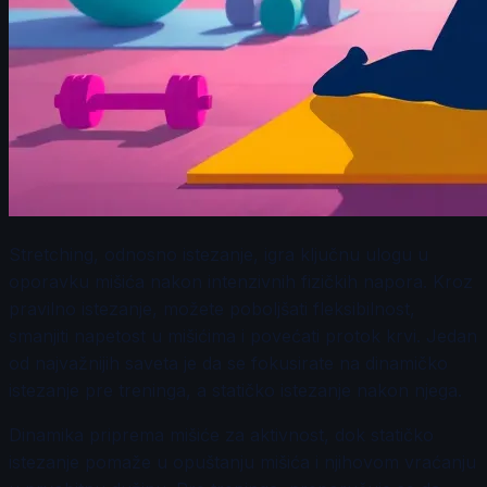
Stretching, odnosno istezanje, igra ključnu ulogu u
oporavku mišića nakon intenzivnih fizičkih napora. Kroz
pravilno istezanje, možete poboljšati fleksibilnost,
smanjiti napetost u mišićima i povećati protok krvi. Jedan
od najvažnijih saveta je da se fokusirate na dinamičko
istezanje pre treninga, a statičko istezanje nakon njega.
Dinamika priprema mišiće za aktivnost, dok statičko
istezanje pomaže u opuštanju mišića i njihovom vraćanju