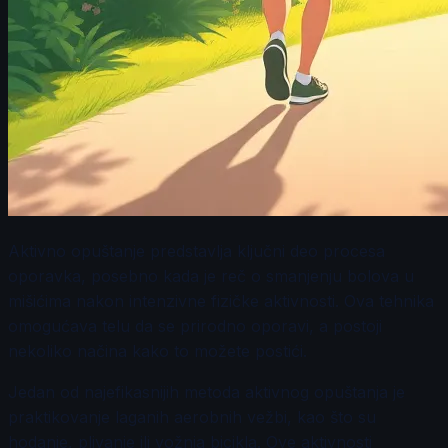
Aktivno opuštanje predstavlja ključni deo procesa
oporavka, posebno kada je reč o smanjenju bolova u
mišićima nakon intenzivne fizičke aktivnosti. Ova tehnika
omogućava telu da se prirodno oporavi, a postoji
nekoliko načina kako to možete postići.
Jedan od najefikasnijih metoda aktivnog opuštanja je
praktikovanje laganih aerobnih vežbi, kao što su
hodanje, plivanje ili vožnja bicikla. Ove aktivnosti