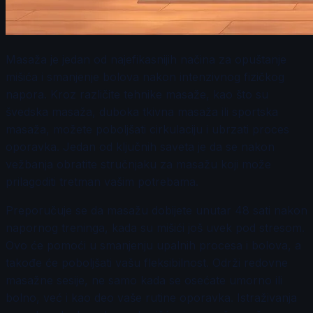
Masaža je jedan od najefikasnijih načina za opuštanje
mišića i smanjenje bolova nakon intenzivnog fizičkog
napora. Kroz različite tehnike masaže, kao što su
švedska masaža, duboka tkivna masaža ili sportska
masaža, možete poboljšati cirkulaciju i ubrzati proces
oporavka. Jedan od ključnih saveta je da se nakon
vežbanja obratite stručnjaku za masažu koji može
prilagoditi tretman vašim potrebama.
Preporučuje se da masažu dobijete unutar 48 sati nakon
napornog treninga, kada su mišići još uvek pod stresom.
Ovo će pomoći u smanjenju upalnih procesa i bolova, a
takođe će poboljšati vašu fleksibilnost. Održi redovne
masažne sesije, ne samo kada se osećate umorno ili
bolno, već i kao deo vaše rutine oporavka. Istraživanja