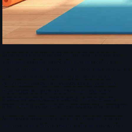
Fizioterapija predstavlja efikasan način za prevenciju,
rehabilitaciju i tretman različitih povreda i bolova u
mišićima. Ukoliko se suočavate sa hroničnim bolovima ili
ste nedavno pretrpeli povredu, konsultovanje sa
fizioterapeutom može biti ključno za vaš oporavak.
Fizioterapeuti koriste različite tehnike, uključujući
manuelnu terapiju, elektroterapiju i specijalizovane
vežbe, kako bi poboljšali vašu pokretljivost i smanjili bol.
Jedan od važnih saveta je da se ne oslanjate samo na
pasivno lečenje. Aktivno učešće u terapiji, kroz vežbe