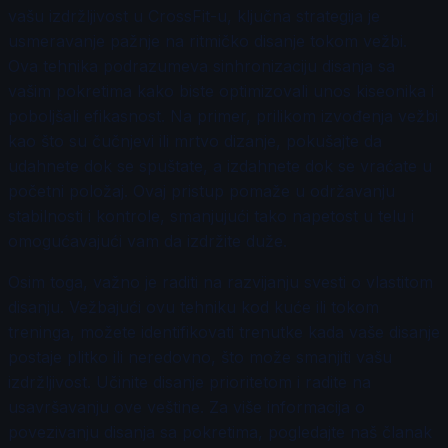
vašu izdržljivost u CrossFit-u, ključna strategija je
usmeravanje pažnje na ritmičko disanje tokom vežbi.
Ova tehnika podrazumeva sinhronizaciju disanja sa
vašim pokretima kako biste optimizovali unos kiseonika i
poboljšali efikasnost. Na primer, prilikom izvođenja vežbi
kao što su čučnjevi ili mrtvo dizanje, pokušajte da
udahnete dok se spuštate, a izdahnete dok se vraćate u
početni položaj. Ovaj pristup pomaže u održavanju
stabilnosti i kontrole, smanjujući tako napetost u telu i
omogućavajući vam da izdržite duže.
Osim toga, važno je raditi na razvijanju svesti o vlastitom
disanju. Vežbajući ovu tehniku kod kuće ili tokom
treninga, možete identifikovati trenutke kada vaše disanje
postaje plitko ili neredovno, što može smanjiti vašu
izdržljivost. Učinite disanje prioritetom i radite na
usavršavanju ove veštine. Za više informacija o
povezivanju disanja sa pokretima, pogledajte naš članak