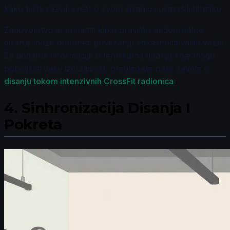
kako biste razvili svest o svom disanju i usavršili tehniku.
Zadovoljstvo je primetiti kako pravilno abdominalno
disanje može doprineti povećanju efikasnosti vaših vežbi.
Za dodatne informacije o tehnikama disanja koje mogu
poboljšati vašu izdržljivost, pregledajte naše savete o
disanju tokom intenzivnih CrossFit radionica
.
4.
Sinhronizacija Disanja I
Pokreta