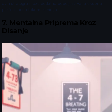
ovih strategija može dodatno poboljšati vašu ukupnu
performansu tokom treninga.
7.
Mentalna Priprema Kroz
Disanje