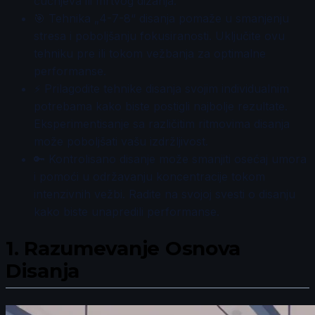
čučnjeva ili mrtvog dizanja.
🎯 Tehnika „4-7-8“ disanja pomaže u smanjenju
stresa i poboljšanju fokusiranosti. Uključite ovu
tehniku pre ili tokom vežbanja za optimalne
performanse.
⚡ Prilagodite tehnike disanja svojim individualnim
potrebama kako biste postigli najbolje rezultate.
Eksperimentisanje sa različitim ritmovima disanja
može poboljšati vašu izdržljivost.
🔑 Kontrolisano disanje može smanjiti osećaj umora
i pomoći u održavanju koncentracije tokom
intenzivnih vežbi. Radite na svojoj svesti o disanju
kako biste unapredili performanse.
1.
Razumevanje Osnova
Disanja