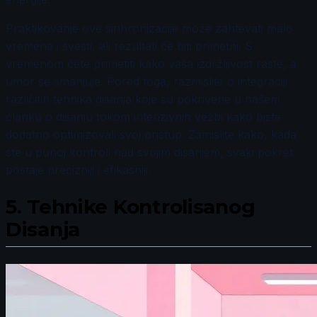
Praktikovanje ove sinhronizacije može zahtevati malo
vremena i svesti, ali rezultati će biti primetni. S
vremenom ćete primetiti kako vaša izdržljivost raste, a
umor se smanjuje. Pored toga, razmislite o integraciji
različitih tehnika disanja koje su pokrivene u našem
članku o disanju tokom intenzivnih vežbi kako biste
dodatno optimizovali svoj pristup. Zamislite kako, kada
ste u punoj kontroli nad svojim disanjem, svaki pokret
postaje precizniji i efikasniji.
5.
Tehnike Kontrolisanog
Disanja