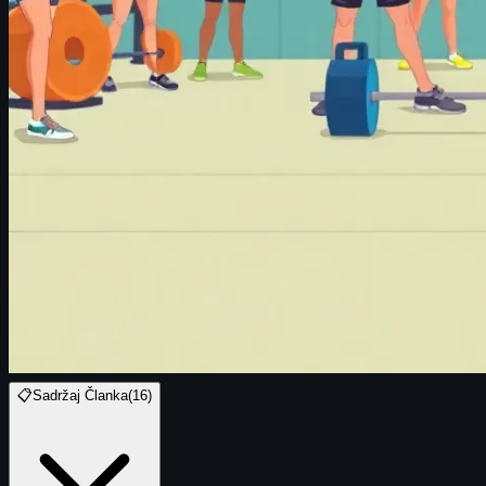
📋
Sadržaj Članka
(
16
)