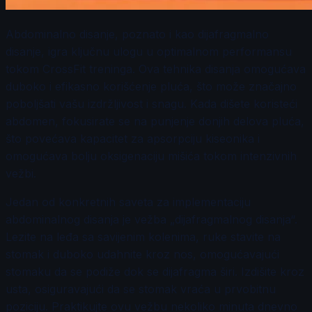
Abdominalno disanje, poznato i kao dijafragmalno
disanje, igra ključnu ulogu u optimalnom performansu
tokom CrossFit treninga. Ova tehnika disanja omogućava
duboko i efikasno korišćenje pluća, što može značajno
poboljšati vašu izdržljivost i snagu. Kada dišete koristeći
abdomen, fokusirate se na punjenje donjih delova pluća,
što povećava kapacitet za apsorpciju kiseonika i
omogućava bolju oksigenaciju mišića tokom intenzivnih
vežbi.
Jedan od konkretnih saveta za implementaciju
abdominalnog disanja je vežba „dijafragmalnog disanja“.
Lezite na leđa sa savijenim kolenima, ruke stavite na
stomak i duboko udahnite kroz nos, omogućavajući
stomaku da se podiže dok se dijafragma širi. Izdišite kroz
usta, osiguravajući da se stomak vraća u prvobitnu
poziciju. Praktikujte ovu vežbu nekoliko minuta dnevno