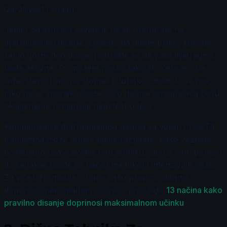
izdržljivost i snagu.
Jedan od ključnih saveta je da se fokusirate na
dijafragmalno disanje. Umesto da dišete plitko, koristeći
samo gornji deo pluća, potrudite se da vaša dijafragma
bude aktivna. To možete postići tako što ćete leći na
leđa, staviti ruku na stomak i duboko udisati kroz nos,
tako da se stomak podiže. Ovo disanje omogućava bolju
oksigenaciju i smanjuje napetost u telu.
Kombinovanje dijafragmalnog disanja sa vašim CrossFit
treninzima može doneti sjajne rezultate. Kako vežbate,
postepeno usavršavajte ovu tehniku, što će vam pomoći
da se lakše nosite sa naporima tokom intenzivnih vežbi.
Za više informacija o tome kako pravilno disanje
doprinosi maksimalnom učinku, pročitajte
13 načina kako
pravilno disanje doprinosi maksimalnom učinku
.