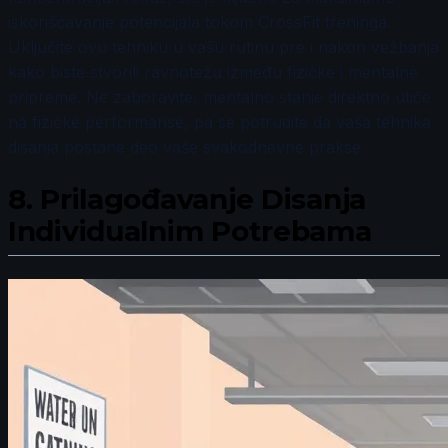
iskorišćavanje potencijala tokom CrossFit treninga.
Uključite ovu tehniku u vašu rutinu pre i nakon vežbanja
kako biste stvorili ravnotežu između fizičke i mentalne
pripreme. Ne zaboravite, mentalno stanje direktno utiče
na fizičke performanse, pa se potrudite da vaša tehnika
disanja postane deo vaše svakodnevne prakse.
8.
Prilagođavanje Disanja
Individualnim Potrebama