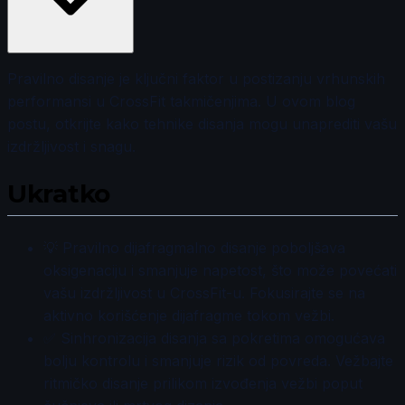
Pravilno disanje je ključni faktor u postizanju vrhunskih
performansi u CrossFit takmičenjima. U ovom blog
postu, otkrijte kako tehnike disanja mogu unaprediti vašu
izdržljivost i snagu.
Ukratko
💡 Pravilno dijafragmalno disanje poboljšava
oksigenaciju i smanjuje napetost, što može povećati
vašu izdržljivost u CrossFit-u. Fokusirajte se na
aktivno korišćenje dijafragme tokom vežbi.
✅ Sinhronizacija disanja sa pokretima omogućava
bolju kontrolu i smanjuje rizik od povreda. Vežbajte
ritmičko disanje prilikom izvođenja vežbi poput