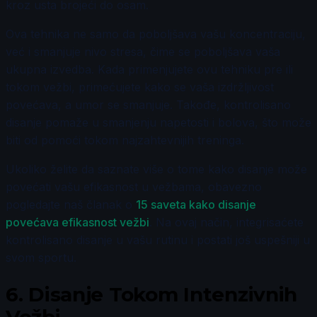
kroz usta brojeći do osam.
Ova tehnika ne samo da poboljšava vašu koncentraciju,
već i smanjuje nivo stresa, čime se poboljšava vaša
ukupna izvedba. Kada primenjujete ovu tehniku pre ili
tokom vežbi, primećujete kako se vaša izdržljivost
povećava, a umor se smanjuje. Takođe, kontrolisano
disanje pomaže u smanjenju napetosti i bolova, što može
biti od pomoći tokom najzahtevnijih treninga.
Ukoliko želite da saznate više o tome kako disanje može
povećati vašu efikasnost u vežbama, obavezno
pogledajte naš članak o
15 saveta kako disanje
povećava efikasnost vežbi
. Na ovaj način, integrisaćete
kontrolisano disanje u vašu rutinu i postati još uspešniji u
svom sportu.
6.
Disanje Tokom Intenzivnih
Vežbi