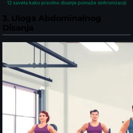
o
12 saveta kako pravilno disanje pomaže sinhronizaciji
.
3.
Uloga Abdominalnog
Disanja