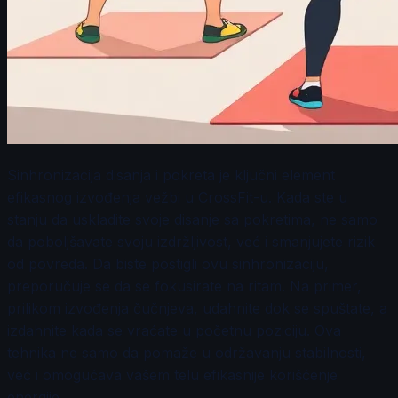
Sinhronizacija disanja i pokreta je ključni element
efikasnog izvođenja vežbi u CrossFit-u. Kada ste u
stanju da uskladite svoje disanje sa pokretima, ne samo
da poboljšavate svoju izdržljivost, već i smanjujete rizik
od povreda. Da biste postigli ovu sinhronizaciju,
preporučuje se da se fokusirate na ritam. Na primer,
prilikom izvođenja čučnjeva, udahnite dok se spuštate, a
izdahnite kada se vraćate u početnu poziciju. Ova
tehnika ne samo da pomaže u održavanju stabilnosti,
već i omogućava vašem telu efikasnije korišćenje
energije.