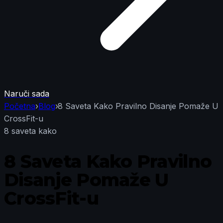
Naruči sada
Početna
›
Blog
›
8 Saveta Kako Pravilno Disanje Pomaže U
CrossFit-u
8 saveta kako
8 Saveta Kako Pravilno
Disanje Pomaže U
CrossFit-u