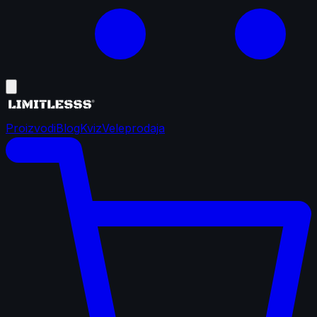
Proizvodi
Blog
Kviz
Veleprodaja