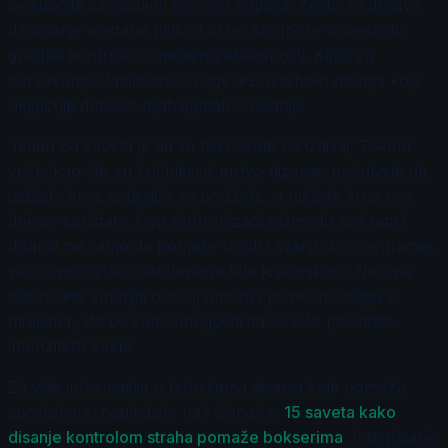
se suočite sa visokim nivoima napora, često se dešava
da disanje postane plitko i brže, što može dovesti do
gubitka kontrole i smanjenja efikasnosti. Ključ za
održavanje stabilnosti i snage leži u tehnici disanja koja
uključuje duboko dijafragmalno disanje.
Jedan od saveta je da se fokusirate na izdisaj. Tokom
vežbi kao što su čučnjevi ili mrtvo dizanje, pokušajte da
izdišete kroz usta dok se podižete, a udišete kroz nos
dok se spuštate. Ova sinhronizacija između pokreta i
disanja ne samo da pomaže u održavanju koncentracije,
već i optimizuje snabdevanje tela kiseonikom. Na ovaj
način ćete smanjiti osećaj umora i povećati snagu u
mišićima, što će vam omogućiti da se više posvetite
intenzitetu vežbi.
Za više informacija o tehnikama disanja koje pomažu
sportistima, pogledajte naš članak o
15 saveta kako
disanje kontrolom straha pomaže bokserima
. Integrisanje