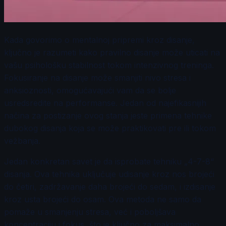
Kada govorimo o mentalnoj pripremi kroz disanje,
ključno je razumeti kako pravilno disanje može uticati na
vašu psihološku stabilnost tokom intenzivnog treninga.
Fokusiranje na disanje može smanjiti nivo stresa i
anksioznosti, omogućavajući vam da se bolje
usredsredite na performanse. Jedan od najefikasnijih
načina za postizanje ovog stanja jeste primena tehnike
dubokog disanja koja se može praktikovati pre ili tokom
vežbanja.
Jedan konkretan savet je da isprobate tehniku „4-7-8“
disanja. Ova tehnika uključuje udisanje kroz nos brojeći
do četiri, zadržavanje daha brojeći do sedam, i izdisanje
kroz usta brojeći do osam. Ova metoda ne samo da
pomaže u smanjenju stresa, već i poboljšava
koncentraciju i fokus, što je ključno za maksimalno