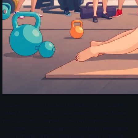
Disanje je osnovna funkcija koja utiče na sve aspekte
našeg života, a pravilno razumevanje osnova disanja
može značajno unaprediti naše performanse u CrossFit-
u. Disanje se ne sastoji samo od inhalacije i ekshalacije,
već obuhvata i različite tehnike koje mogu poboljšati