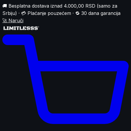
🚚 Besplatna dostava iznad 4.000,00 RSD (samo za
Srbiju) · 💳 Plaćanje pouzećem · 🔁 30 dana garancija
🚀
Naruči