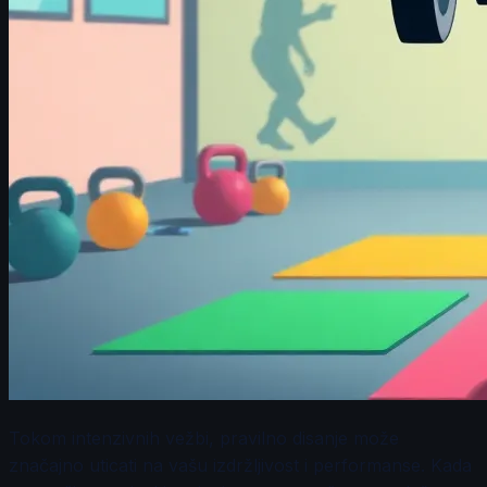
Tokom intenzivnih vežbi, pravilno disanje može
značajno uticati na vašu izdržljivost i performanse. Kada