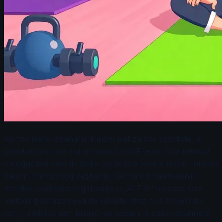
Kontrolisano disanje je ključni alat za sve sportiste, a
posebno za one koji se bave CrossFit-om. Ova tehnika
omogućava vam da bolje upravljate svojim telom i umom
tokom intenzivnog vežbanja. Jedna od najefikasnijih
tehnika kontrolisanog disanja je „4-7-8“ metoda. Ova
metoda podrazumeva da udišete kroz nos brojeći do
četiri, zadržite dah brojeći do sedam, a zatim izdahnete