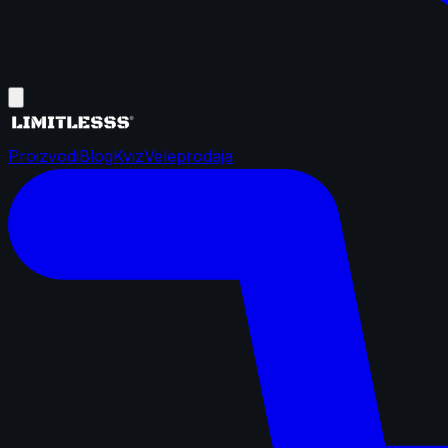
Proizvodi
Blog
Kviz
Veleprodaja