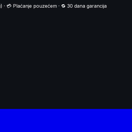
) · 💳 Plaćanje pouzećem · 🔁 30 dana garancija