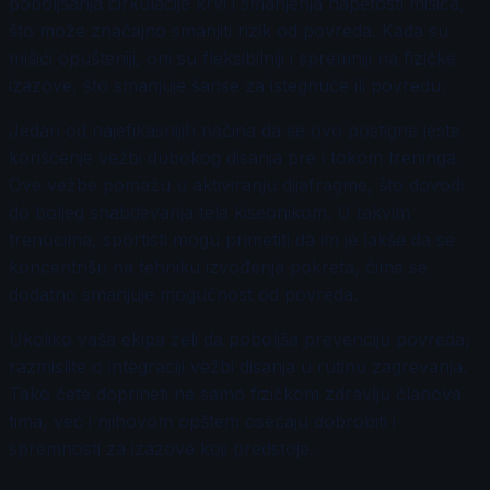
poboljšanja cirkulacije krvi i smanjenja napetosti mišića,
što može značajno smanjiti rizik od povreda. Kada su
mišići opušteniji, oni su fleksibilniji i spremniji na fizičke
izazove, što smanjuje šanse za istegnuće ili povredu.
Jedan od najefikasnijih načina da se ovo postigne jeste
korišćenje vežbi dubokog disanja pre i tokom treninga.
Ove vežbe pomažu u aktiviranju dijafragme, što dovodi
do boljeg snabdevanja tela kiseonikom. U takvim
trenucima, sportisti mogu primetiti da im je lakše da se
koncentrišu na tehniku izvođenja pokreta, čime se
dodatno smanjuje mogućnost od povreda.
Ukoliko vaša ekipa želi da poboljša prevenciju povreda,
razmislite o integraciji vežbi disanja u rutinu zagrevanja.
Tako ćete doprineti ne samo fizičkom zdravlju članova
tima, već i njihovom opštem osećaju dobrobiti i
spremnosti za izazove koji predstoje.