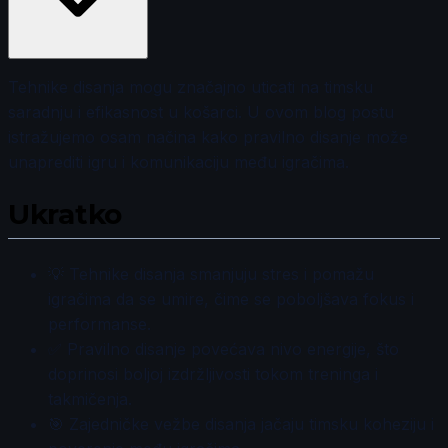
Tehnike disanja mogu značajno uticati na timsku
saradnju i efikasnost u košarci. U ovom blog postu
istražujemo osam načina kako pravilno disanje može
unaprediti igru i komunikaciju među igračima.
Ukratko
💡 Tehnike disanja smanjuju stres i pomažu
igračima da se umire, čime se poboljšava fokus i
performanse.
✅ Pravilno disanje povećava nivo energije, što
doprinosi boljoj izdržljivosti tokom treninga i
takmičenja.
🎯 Zajedničke vežbe disanja jačaju timsku koheziju i