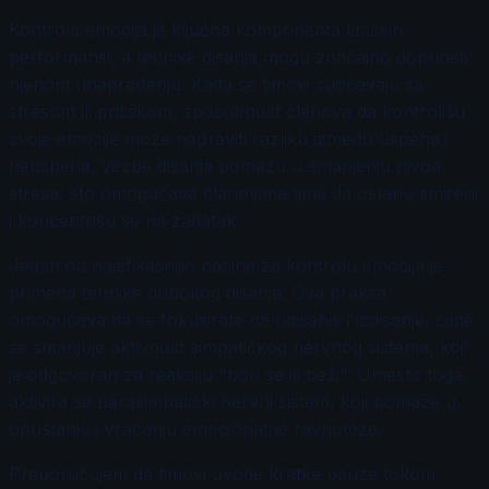
Kontrola emocija je ključna komponenta timskih
performansi, a tehnike disanja mogu značajno doprineti
njenom unapređenju. Kada se timovi suočavaju sa
stresom ili pritiskom, sposobnost članova da kontrolišu
svoje emocije može napraviti razliku između uspeha i
neuspeha. Vežbe disanja pomažu u smanjenju nivoa
stresa, što omogućava članovima tima da ostanu smireni
i koncentrišu se na zadatak.
Jedan od najefikasnijih načina za kontrolu emocija je
primena tehnike dubokog disanja. Ova praksa
omogućava da se fokusirate na udisanje i izdisanje, čime
se smanjuje aktivnost simpatičkog nervnog sistema, koji
je odgovoran za reakciju "bori se ili beži". Umesto toga,
aktivira se parasimpatički nervni sistem, koji pomaže u
opuštanju i vraćanju emocionalne ravnoteže.
Preporučujem da timovi uvode kratke pauze tokom