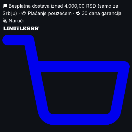
🚚 Besplatna dostava iznad 4.000,00 RSD (samo za
Srbiju) · 💳 Plaćanje pouzećem · 🔁 30 dana garancija
🚀
Naruči