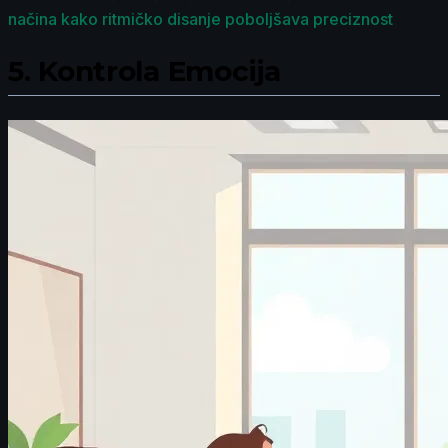
načina kako ritmičko disanje poboljšava preciznost
.
5.
Kontrola Emocija