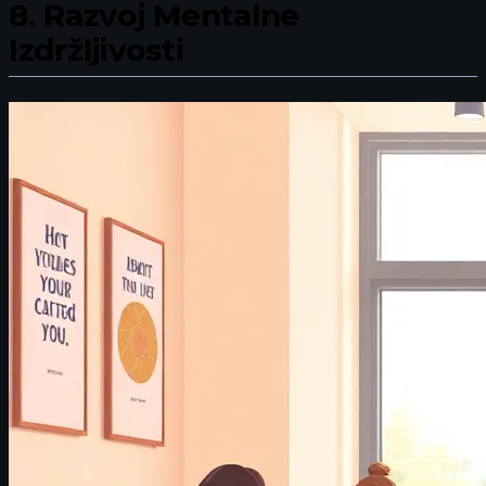
8.
Razvoj Mentalne
Izdržljivosti