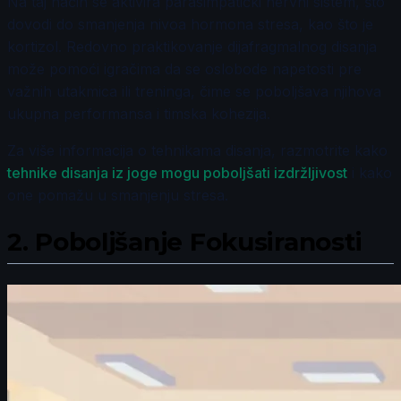
Na taj način se aktivira parasimpatički nervni sistem, što
dovodi do smanjenja nivoa hormona stresa, kao što je
kortizol. Redovno praktikovanje dijafragmalnog disanja
može pomoći igračima da se oslobode napetosti pre
važnih utakmica ili treninga, čime se poboljšava njihova
ukupna performansa i timska kohezija.
Za više informacija o tehnikama disanja, razmotrite kako
tehnike disanja iz joge mogu poboljšati izdržljivost
i kako
one pomažu u smanjenju stresa.
2.
Poboljšanje Fokusiranosti