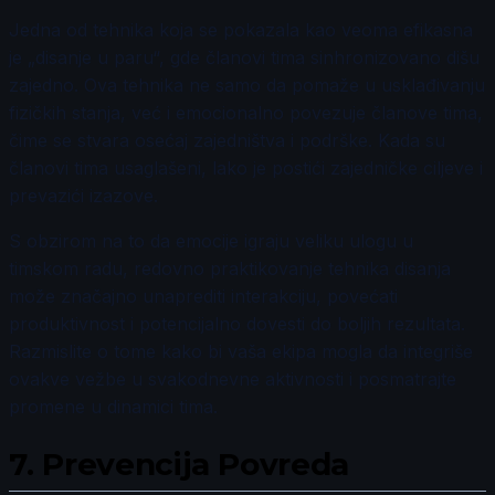
Jedna od tehnika koja se pokazala kao veoma efikasna
je „disanje u paru“, gde članovi tima sinhronizovano dišu
zajedno. Ova tehnika ne samo da pomaže u usklađivanju
fizičkih stanja, već i emocionalno povezuje članove tima,
čime se stvara osećaj zajedništva i podrške. Kada su
članovi tima usaglašeni, lako je postići zajedničke ciljeve i
prevazići izazove.
S obzirom na to da emocije igraju veliku ulogu u
timskom radu, redovno praktikovanje tehnika disanja
može značajno unaprediti interakciju, povećati
produktivnost i potencijalno dovesti do boljih rezultata.
Razmislite o tome kako bi vaša ekipa mogla da integriše
ovakve vežbe u svakodnevne aktivnosti i posmatrajte
promene u dinamici tima.
7.
Prevencija Povreda