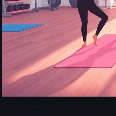
Povezivanje sa saigračima je ključno za uspeh svakog
tima, a tehnike disanja mogu značajno doprineti ovom