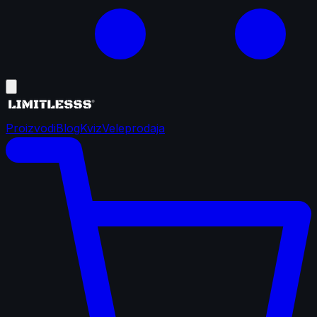
Proizvodi
Blog
Kviz
Veleprodaja