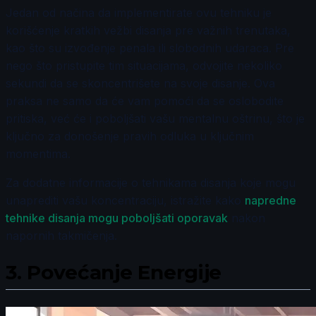
Jedan od načina da implementirate ovu tehniku je
korišćenje kratkih vežbi disanja pre važnih trenutaka,
kao što su izvođenje penala ili slobodnih udaraca. Pre
nego što pristupite tim situacijama, odvojite nekoliko
sekundi da se skoncentrišete na svoje disanje. Ova
praksa ne samo da će vam pomoći da se oslobodite
pritiska, već će i poboljšati vašu mentalnu oštrinu, što je
ključno za donošenje pravih odluka u ključnim
momentima.
Za dodatne informacije o tehnikama disanja koje mogu
unaprediti vašu koncentraciju, istražite kako
napredne
tehnike disanja mogu poboljšati oporavak
nakon
napornih takmičenja.
3.
Povećanje Energije