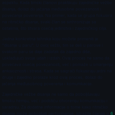
aspektu. Kada timski članovi praktikuju zajedničke vežbe
disanja, dolazi do jačanja međusobne povezanosti i
povećanja poverenja. Na primer, kada se grupa fokusira
na ritmičko disanje, svaki član se sinhronizuje sa
ostalima, što stvara osećaj jedinstva i zajedničkog cilja.
Jedna konkretna tehnika koju možete primeniti je
"disanje u paru". U ovoj vežbi, tim se deli u parove i
svakom paru se daje zadatak da zajedno diše,
usklađujući svoje udah i izdah. Ovaj proces ne samo da
povećava osećaj povezanosti, već i pomaže u smanjenju
anksioznosti i stresa. Kada se saigrači fokusiraju jedni na
druge i zajedno prolaze kroz ovaj proces, dolazi do
jačanja međusobnog poverenja i komunikacije.
Zajedničke vežbe disanja ne samo da poboljšavaju
timsku hemiju, već i podstiču otvoreniju komunikaciju i
saradnju. Za dodatne informacije o tome kako ritmičko
disanje može poboljšati performanse, istražite članak o
6