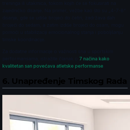
treninga ili utakmica, tokom kojih će se fokusirati na
zajedničko disanje. Na primer, vežbe kao što su „4-7-8“
disanje, gde se udiše brojeći do četiri, zadržava dah
brojeći do sedam, a zatim izdiše brojeći do osam, mogu
pomoći u stabilizaciji emocionalnog stanja i poboljšanju
timske koordinacije.
Za dodatne informacije o važnosti sna u sportskim
performansama, istražite članak o
7 načina kako
kvalitetan san povećava atletske performanse
.
6.
Unapređenje Timskog Rada