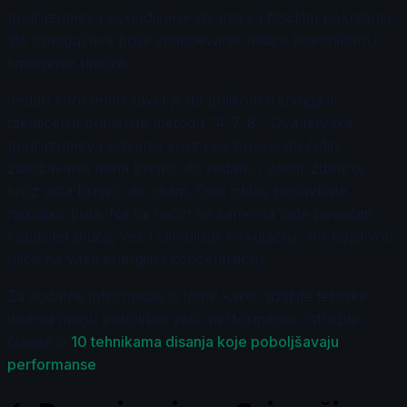
podrazumeva usklađivanje disanja sa fizičkim pokretima,
što omogućava bolje snabdevanje mišića kiseonikom i
smanjenje umora.
Jedan konkretan savet je da prilikom treninga ili
takmičenja primenite metodu "4-7-8". Ova tehnika
podrazumeva udisanje kroz nos brojeći do četiri,
zadržavanje daha brojeći do sedam, i zatim izdisanje
kroz usta brojeći do osam. Ovaj ciklus ponavljajte
nekoliko puta. Na taj način ne samo da ćete povećati
kapacitet pluća, već i stimulisati cirkulaciju, što pozitivno
utiče na vašu energiju i koncentraciju.
Za dodatne informacije o tome kako različite tehnike
disanja mogu poboljšati vaše performanse, istražite
članak o
10 tehnikama disanja koje poboljšavaju
performanse
.