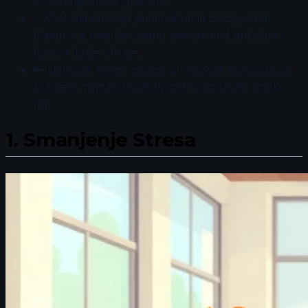
poverenje među igračima.
⚡ Kontrola emocija putem disanja omogućava
članovima tima da ostanu smireni pod pritiskom i
donose bolje odluke.
🔑 Uključite vežbe disanja u redovne aktivnosti da
razvijete mentalnu izdržljivost i poboljšate timski
rad.
1.
Smanjenje Stresa