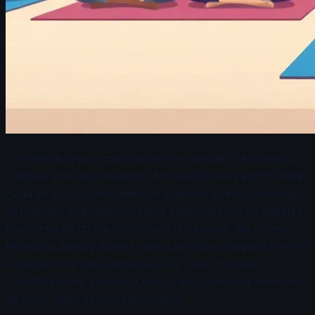
Tehnike disanja mogu značajno poboljšati fokusiranost
članova tima, što direktno utiče na njihove performanse.
Kada se igrači usredsrede na pravilno disanje, smanjuju
distrakcije i poboljšavaju svoju koncentraciju na zadatke
koje treba da izvrše tokom igre ili treninga. Na primer,
tehnika dubokog disanja, koja uključuje polagano i mirno
udisanje kroz nos i izdisanje kroz usta, pomaže u
dovođenju više kiseonika u telo, što povećava mentalnu
jasnoću i sposobnost fokusiranja.