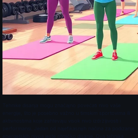
Tehnike disanja mogu značajno povećati nivo vaše
energije, što je posebno važno u timskim sportovima ili
aktivnostima koje zahtevaju visok nivo izdržljivosti i
performansi. Jedan od najefikasnijih načina za podizanje
energetskih nivoa jeste ritmičko disanje. Ova tehnika