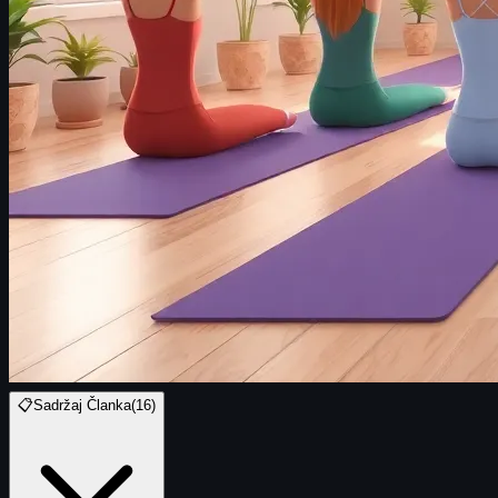
📋
Sadržaj Članka
(
16
)