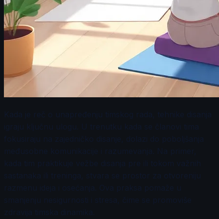
Kada je reč o unapređenju timskog rada, tehnike disanja
igraju ključnu ulogu. U trenutku kada se članovi tima
fokusiraju na zajedničko disanje, dolazi do poboljšanja
međusobne komunikacije i razumevanja. Na primer,
kada tim praktikuje vežbe disanja pre ili tokom važnih
sastanaka ili treninga, stvara se prostor za otvoreniju
razmenu ideja i osećanja. Ova praksa pomaže u
smanjenju nesigurnosti i stresa, čime se promoviše
zdravija timska dinamika.