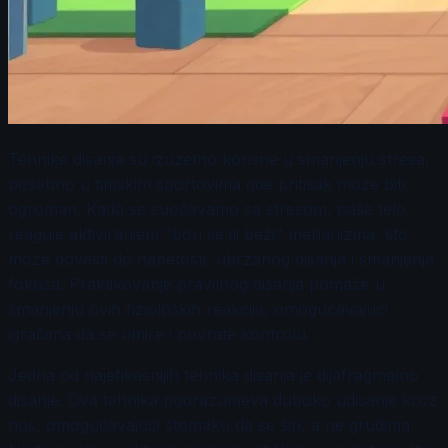
Tehnike disanja su izuzetno korisne u smanjenju stresa,
posebno u timskim sportovima gde pritisak može biti
ogroman. Kada se suočavamo sa stresom, naše telo
reaguje aktiviranjem "bori se ili beži" mehanizma, što
može dovesti do napetosti, ubrzanog disanja i smanjenja
fokusa. Praktikovanje pravilnog disanja pomaže u
smanjenju ovih fizioloških reakcija, omogućavajući
igračima da se umire i povrate kontrolu.
Jedna od najefikasnijih tehnika disanja je dijafragmalno
disanje. Ova tehnika podrazumeva duboko udisanje kroz
nos, omogućavajući stomaku da se širi, a ne grudima.