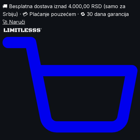
🚚 Besplatna dostava iznad 4.000,00 RSD (samo za
Srbiju) · 💳 Plaćanje pouzećem · 🔁 30 dana garancija
🚀
Naruči