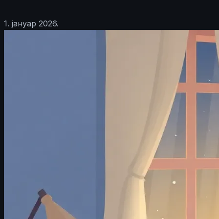
1. јануар 2026.