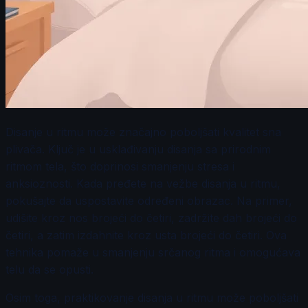
Disanje u ritmu može značajno poboljšati kvalitet sna
plivača. Ključ je u usklađivanju disanja sa prirodnim
ritmom tela, što doprinosi smanjenju stresa i
anksioznosti. Kada pređete na vežbe disanja u ritmu,
pokušajte da uspostavite određeni obrazac. Na primer,
udišite kroz nos brojeći do četiri, zadržite dah brojeći do
četiri, a zatim izdahnite kroz usta brojeći do četiri. Ova
tehnika pomaže u smanjenju srčanog ritma i omogućava
telu da se opusti.
Osim toga, praktikovanje disanja u ritmu može poboljšati