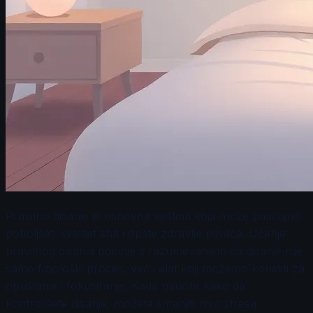
Pravilno disanje je osnovna veština koja može značajno
poboljšati kvalitet sna i opšte zdravlje plivača. Učenje
pravilnog disanja počinje s razumevanjem da disanje nije
samo fiziološki proces, već i alat koji možemo koristiti za
opuštanje i fokusiranje. Kada naučite kako da
kontrolišete disanje, možete smanjiti nivo stresa i