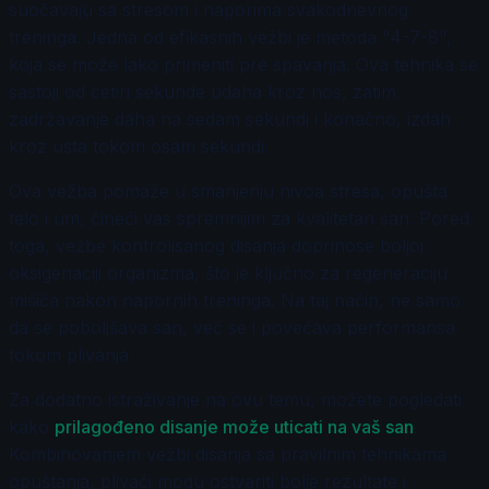
suočavaju sa stresom i naporima svakodnevnog
treninga. Jedna od efikasnih vežbi je metoda "4-7-8",
koja se može lako primeniti pre spavanja. Ova tehnika se
sastoji od četiri sekunde udaha kroz nos, zatim
zadržavanje daha na sedam sekundi i konačno, izdah
kroz usta tokom osam sekundi.
Ova vežba pomaže u smanjenju nivoa stresa, opušta
telo i um, čineći vas spremnijim za kvalitetan san. Pored
toga, vežbe kontrolisanog disanja doprinose boljoj
oksigenaciji organizma, što je ključno za regeneraciju
mišića nakon napornih treninga. Na taj način, ne samo
da se poboljšava san, već se i povećava performansa
tokom plivanja.
Za dodatno istraživanje na ovu temu, možete pogledati
kako
prilagođeno disanje može uticati na vaš san
.
Kombinovanjem vežbi disanja sa pravilnim tehnikama
opuštanja, plivači mogu ostvariti bolje rezultate i