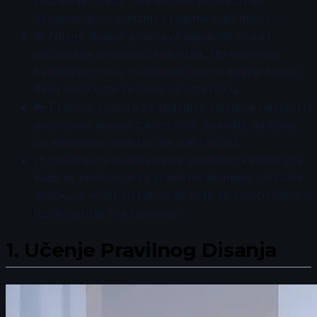
smanjenje stresa. Ove tehnike poboljšavaju
oksigenaciju organizma i regeneraciju mišića.
🎯 Nosno disanje povećava kapacitet pluća i
poboljšava cirkulaciju kiseonika, što doprinosi
kvalitetnijem snu. Praktikujte nosno disanje tokom
dana kako biste se lakše opustili noću.
🔑 Pravilna postura za spavanje smanjuje napetost i
poboljšava disanje tokom noći. Spavajte na boku
uz adekvatnu podršku za vrat i kičmu.
🎶 Opuštajuća muzika može poboljšati kvalitet sna
kada se kombinuje sa pravilnim disanjem. Uključite
muziku u večernju rutinu da biste se emocionalno i
fizički opustili pre spavanja.
1.
Učenje Pravilnog Disanja