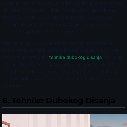
smestite, zatvorite oči i usmerite pažnju na svaki dah koji
uzimate. Brojite udah i izdah, a ako vam misli odlutaju,
nežno ih vratite na disanje. Ova praksa ne samo da
smiruje um, već i pomaže u razvijanju svesti o vašem
telu i njegovim potrebama tokom sna.
Ako želite da produbite efekte meditacije, možete je
kombinovati sa tehnikama dubokog disanja. Na primer,
probajte da primenite
tehnike dubokog disanja
pre nego
što legnete, što će dodatno poboljšati vaš san. Kroz
redovno praktikovanje ovih vežbi, primetićete kako se
vaš san poboljšava i kako se osećate osvježeno kada se
probudite.
6.
Tehnike Dubokog Disanja