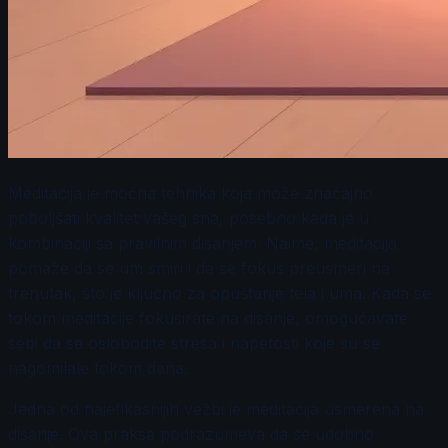
Meditacija je moćna tehnika koja može značajno
poboljšati kvalitet vašeg sna, posebno kada je u
kombinaciji sa pravilnim disanjem. Naime, meditacija
pomaže da se um smiri i da se fokus preusmeri na
trenutak, što je ključno za opuštanje tela i uma. Kada se
tokom meditacije fokusirate na disanje, omogućavate
sebi da se oslobodite stresa i napetosti koje su se
nagomilale tokom dana.
Jedna od najefikasnijih vežbi je meditacija usmerena na
disanje. Ova praksa podrazumeva da se udobno