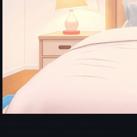
Vežbe kontrolisanog disanja su izuzetno korisne za
poboljšanje kvaliteta sna, posebno za plivače koji se