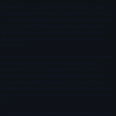
Disanje kroz nos je važna tehnika koja može značajno
poboljšati kvalitet sna plivača. Kada dišete kroz nos, zrak
se prečišćava, zagreva i vlaži pre nego što uđe u pluća.
Ovo može smanjiti iritacije koje mogu nastati prilikom
disanja kroz usta, poput suvoće grla ili kašlja, što je
posebno korisno tokom noći kada želite da postignete
dubok san.
Jedan od ključnih benefita nosnog disanja je poboljšanje
oksigenacije. Kada dišete kroz nos, aktiviraju se
dijafragmalni mišići, što omogućava dublje i sporije
disanje. Time se povećava kapacitet pluća i poboljšava
cirkulacija kiseonika u telu. Osim toga, nosno disanje
pomaže u održavanju optimalnog nivoa ugljen-dioksida
u krvi, što je ključno za ravnotežu pH i energiju tokom
noći.
Preporučuje se da pokušate da praktikujete disanje kroz