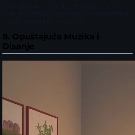
Ova kombinacija pomaže da se telo pripremi za san i
smanji nivo stresa, omogućavajući vam da se probudite
osveženi i spremni za nove izazove.
8.
Opuštajuća Muzika i
Disanje