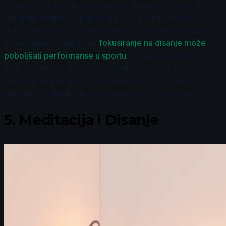
vašu svest o telu tokom plivanja. Kada učite kako da
uskladite disanje sa pokretima, to će vam pomoći da
bolje kontrolišete svoj dah tokom intenzivnog vežbanja.
Istraživanja pokazuju da
fokusiranje na disanje može
poboljšati performanse u sportu
. Izuzetno je važno
praktikovati ovu tehniku svakodnevno, posebno pre
spavanja. Na taj način, vaša telesna funkcija će se
prirodno uskladiti, što omogućava bolji i dublji san.
5.
Meditacija i Disanje