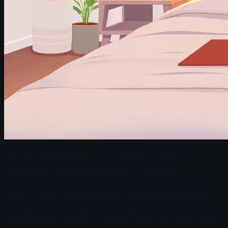
Tehnike dubokog disanja su izuzetno korisne za
poboljšanje kvaliteta sna plivača, jer pomažu u
smanjenju stresa i anksioznosti, što može da ometa
odmor. Jedna od najefikasnijih tehnika je dijafragmalno
disanje, koje uključuje duboko udah kroz nos,
omogućavajući vazduhu da ispuni donji deo pluća. Ovo