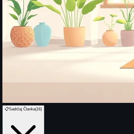
📋
Sadržaj Članka
(
16
)