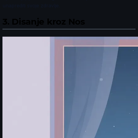
unaprediti svoje zdravlje.
3.
Disanje kroz Nos