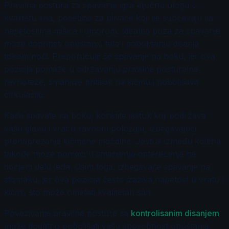
Pravilna postura za spavanje igra ključnu ulogu u
kvalitetu sna, posebno za plivače koji se suočavaju sa
napetostima mišića i umorom. Idealna poza za spavanje
može doprineti opuštanju tela i poboljšanju disanja
tokom noći. Preporučuje se spavanje na boku, jer ova
pozicija pomaže u održavanju pravilne posturalne
ravnoteže, smanjuje pritisak na kičmu i poboljšava
cirkulaciju.
Kada spavate na boku, koristite jastuk koji podržava
vašu glavu i vrat u ravnom položaju, izbegavajući
prenaprezanje kičmene moždine. Jastuk između kolena
takođe može pomoći u smanjenju opterećenja na
donjem delu leđa. Osim toga, izbegavajte spavanje na
stomaku, jer ova pozicija često izaziva napetost u vratu i
kičmi, što može ometati kvalitetan san.
Povezivanje pravilne posture sa
kontrolisanim disanjem
može dodatno poboljšati vašu sposobnost opuštanja.