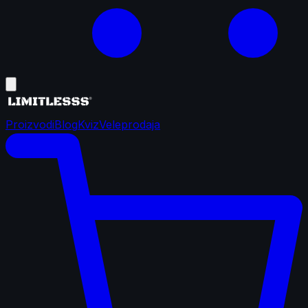
Proizvodi
Blog
Kviz
Veleprodaja