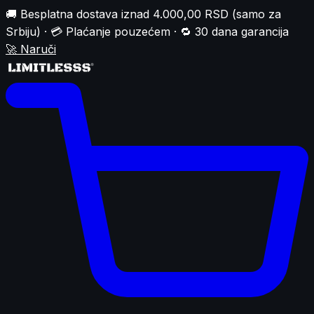
🚚 Besplatna dostava iznad 4.000,00 RSD (samo za
Srbiju) · 💳 Plaćanje pouzećem · 🔁 30 dana garancija
🚀
Naruči