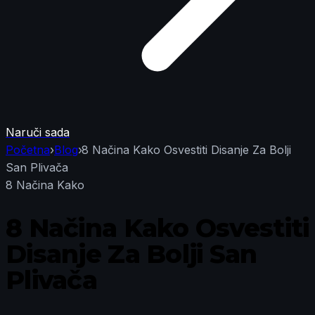
Naruči sada
Početna
›
Blog
›
8 Načina Kako Osvestiti Disanje Za Bolji
San Plivača
8 Načina Kako
8 Načina Kako Osvestiti
Disanje Za Bolji San
Plivača