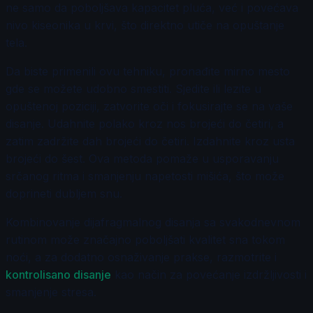
ne samo da poboljšava kapacitet pluća, već i povećava
nivo kiseonika u krvi, što direktno utiče na opuštanje
tela.
Da biste primenili ovu tehniku, pronađite mirno mesto
gde se možete udobno smestiti. Sjedite ili lezite u
opuštenoj poziciji, zatvorite oči i fokusirajte se na vaše
disanje. Udahnite polako kroz nos brojeći do četiri, a
zatim zadržite dah brojeći do četiri. Izdahnite kroz usta
brojeći do šest. Ova metoda pomaže u usporavanju
srčanog ritma i smanjenju napetosti mišića, što može
doprineti dubljem snu.
Kombinovanje dijafragmalnog disanja sa svakodnevnom
rutinom može značajno poboljšati kvalitet sna tokom
noći, a za dodatno osnaživanje prakse, razmotrite i
kontrolisano disanje
kao način za povećanje izdržljivosti i
smanjenje stresa.