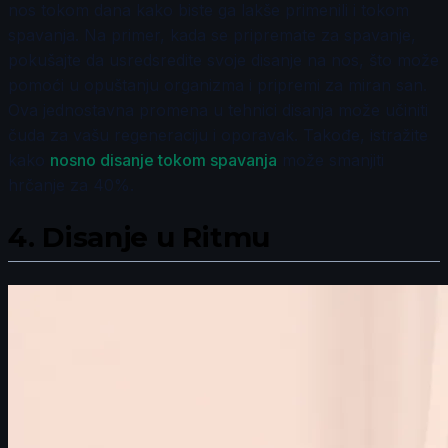
nos tokom dana kako biste ga lakše primenili i tokom
spavanja. Na primer, kada se pripremate za spavanje,
pokušajte da usredsredite svoje disanje na nos, što može
pomoći u opuštanju organizma i pripremi za miran san.
Ova jednostavna promena u tehnici disanja može učiniti
čuda za vašu regeneraciju i oporavak. Takođe, istražite
kako
nosno disanje tokom spavanja
može smanjiti
hrčanje za 40%.
4.
Disanje u Ritmu