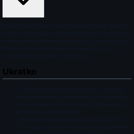
Kvalitet sna je ključan za performanse plivača. Osvestiti
disanje može značajno poboljšati san, čime se povećava
energija i izdržljivost tokom treninga. U ovom blog postu
istražujemo osam tehnika koje će vam pomoći da
unapredite svoje disanje i kvalitet sna.
Ukratko
💡 Učenje pravilnog disanja pomaže u smanjenju
stresa i poboljšanju kvaliteta sna, što je ključno za
plivače. Vežbajte duboko disanje da biste aktivirali
dijafragmu i smanjili napetost.
✅ Vežbe kontrolisanog disanja, poput metode "4-
7-8", mogu se koristiti pre spavanja za opuštanje i