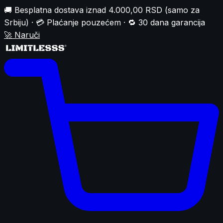
🚚 Besplatna dostava iznad 4.000,00 RSD (samo za
Srbiju) · 💳 Plaćanje pouzećem · 🔁 30 dana garancija
🚀
Naruči