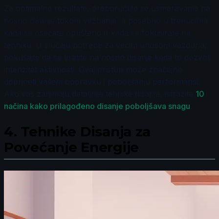
Za optimalne rezultate, preporučuje se usmeravanje na
nosno disanje tokom vežbanja, a posebno u trenucima
kada se osećate opušteno ili kada se fokusirate na
tehniku. U slučaju potrebe za većim unosom vazduha,
pokušajte da se vratite na nosno disanje kada to dozvoli
intenzitet aktivnosti. Ovaj pristup može značajno
doprineti vašem oporavku i poboljšanju performansi.
Ako vas zanimaju detaljnije tehnike disanja, istražite
10
načina kako prilagođeno disanje poboljšava snagu
.
4.
Tehnike Disanja za
Povećanje Energije