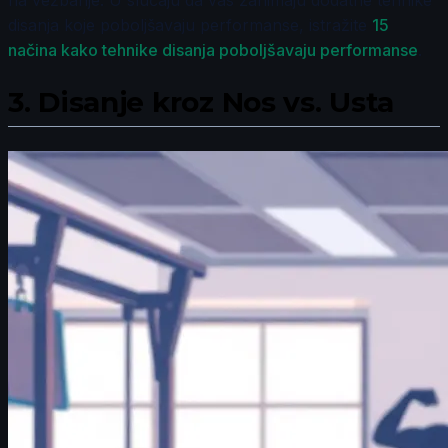
na vežbanje. U slučaju da vas zanimaju dodatne tehnike
disanja koje poboljšavaju performanse, istražite
15
načina kako tehnike disanja poboljšavaju performanse
.
3.
Disanje kroz Nos vs. Usta