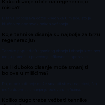
Kako disanje utiče na regeneraciju
mišića?
Disanje poboljšava dotok kiseonika u mišiće, što je
ključno za oporavak nakon vežbanja.
Koje tehnike disanja su najbolje za bržu
regeneraciju?
Tehnike poput dijafragmalnog disanja i disanja kroz nos
mogu pomoći u povećanju efikasnosti oporavka.
Da li duboko disanje može smanjiti
bolove u mišićima?
Da, duboko disanje može smanjiti stres i napetost, što
može doprineti smanjenju bolova u mišićima.
Koliko dugo treba vežbati tehnike