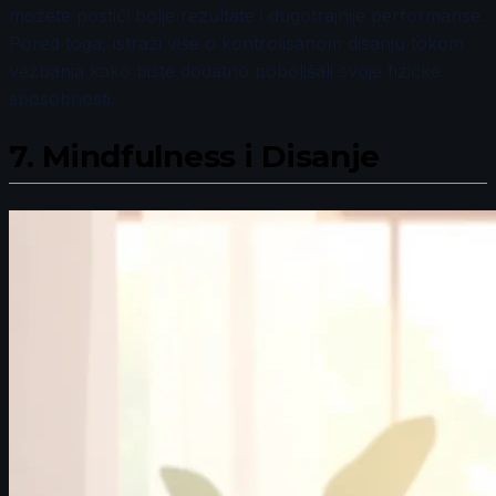
možete postići bolje rezultate i dugotrajnije performanse.
Pored toga, istraži više o kontrolisanom disanju tokom
vežbanja kako biste dodatno poboljšali svoje fizičke
sposobnosti.
7.
Mindfulness i Disanje