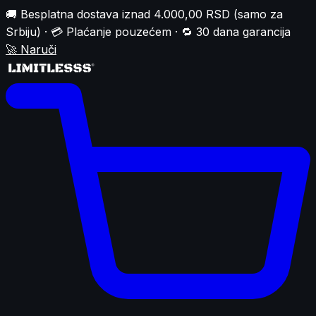
🚚 Besplatna dostava iznad 4.000,00 RSD (samo za
Srbiju) · 💳 Plaćanje pouzećem · 🔁 30 dana garancija
🚀
Naruči