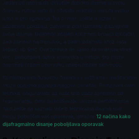
Jedan od načina da uključite duboko disanje u svoju
dnevnu rutinu jeste da odvojite nekoliko minuta svako
jutro ili pre spavanja. Na primer, sedite ili lezite u
udobnom položaju, zatvorite oči i usmerite pažnju na
svoje disanje. Udahnite polako kroz nos brojeći do četiri,
zadržite dah na trenutak, a zatim izdahnite kroz usta
brojeći do šest. Ova tehnika ne samo da smanjuje stres,
već i poboljšava dotok kiseonika u mišiće, što može
doprineti bržem oporavku nakon fizičke aktivnosti.
Kombinovanje dubokog disanja sa vežbama i meditacijom
može dodatno pojačati njegove benefite. Primenom ovih
tehnika, osiguravate da vaše telo bude spremno za
regeneraciju, čime poboljšavate ukupne performanse.
Ako želite da saznate više o tehnikama disanja koje
mogu poboljšati vaš oporavak, istražite
12 načina kako
dijafragmalno disanje poboljšava oporavak
.