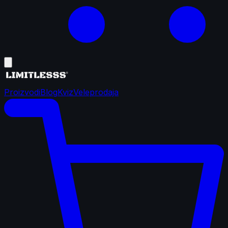
Proizvodi
Blog
Kviz
Veleprodaja