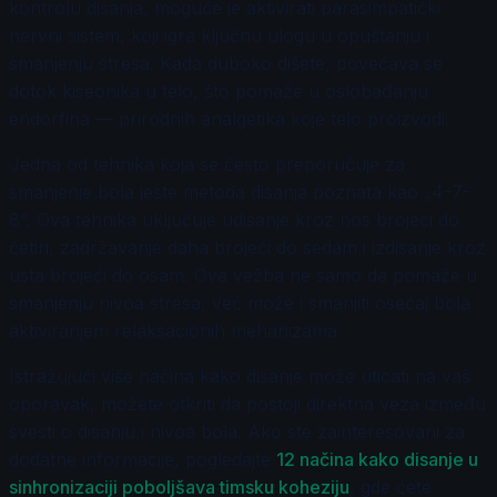
kontrolu disanja, moguće je aktivirati parasimpatički
nervni sistem, koji igra ključnu ulogu u opuštanju i
smanjenju stresa. Kada duboko dišete, povećava se
dotok kiseonika u telo, što pomaže u oslobađanju
endorfina — prirodnih analgetika koje telo proizvodi.
Jedna od tehnika koja se često preporučuje za
smanjenje bola jeste metoda disanja poznata kao „4-7-
8“. Ova tehnika uključuje udisanje kroz nos brojeći do
četiri, zadržavanje daha brojeći do sedam i izdisanje kroz
usta brojeći do osam. Ova vežba ne samo da pomaže u
smanjenju nivoa stresa, već može i smanjiti osećaj bola
aktiviranjem relaksacionih mehanizama.
Istražujući više načina kako disanje može uticati na vaš
oporavak, možete otkriti da postoji direktna veza između
svesti o disanju i nivoa bola. Ako ste zainteresovani za
dodatne informacije, pogledajte
12 načina kako disanje u
sinhronizaciji poboljšava timsku koheziju
, gde ćete