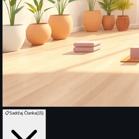
📋
Sadržaj Članka
(
15
)