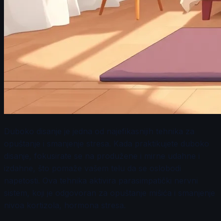
Duboko disanje je jedna od najefikasnijih tehnika za
opuštanje i smanjenje stresa. Kada praktikujete duboko
disanje, fokusirate se na produžene i mirne udahne i
izdahne, što pomaže vašem telu da se oslobodi
napetosti. Ova tehnika aktivira parasimpatički nervni
sistem, koji je odgovoran za opuštanje mišića i smanjenje
nivoa kortizola, hormona stresa.