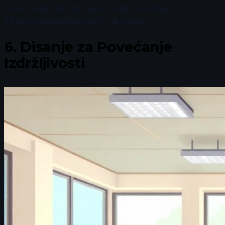
saznati kako disanje može uticati na fizičku i
emocionalnu povezanost u grupama.
6.
Disanje za Povećanje
Izdržljivosti