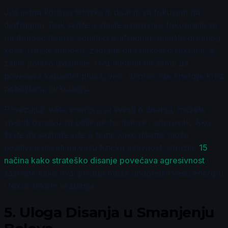
Još jedna korisna tehnika je disanje sa fokusom na
dijafragmu. Dok sedite ili stojite uspravno, fokusirajte se
na duboko disanje koristeći dijafragmu, umesto grudnog
koša. Udišite duboko, zadržite dah nekoliko sekundi, a
zatim polako izdahnite. Ova metoda ne samo da
povećava kapacitet pluća, već i donosi više energije kroz
poboljšanu cirkulaciju.
Povezujući vašu energiju sa svesti o disanju, možete
stvoriti osnovu za bolje performanse i oporavak. Ako
želite da saznate više o tome kako disanje može
pozitivno uticati na vašu fizičku aktivnost, istražite
15
načina kako strateško disanje povećava agresivnost
i
saznajte kako ovaj pristup može unaprediti vašu energiju
i fokus tokom vežbanja.
5.
Uloga Disanja u Smanjenju