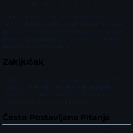
poboljšava cirkulaciju i regeneraciju mišića.
Uključujući svesno disanje u vašu svakodnevnu rutinu,
ne samo da ćete poboljšati svoje fizičke performanse,
već i mentalno zdravlje. Ova praksa može biti odličan
dodatak vašim vežbama disanja, kao što su tehnike
disanja za povećanje energije.
Zaključak
Uključite tehnike pravilnog disanja u svoju svakodnevnu
rutinu i primetite kako vaši mišići brže regenerišu.
Započnite već danas i osigurajte sebi optimalne
rezultate! Vaše telo će vam biti zahvalno.
Često Postavljana Pitanja