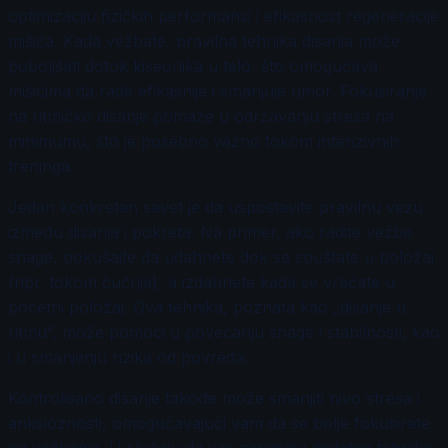
optimizaciju fizičkih performansi i efikasnost regeneracije
mišića. Kada vežbate, pravilna tehnika disanja može
poboljšati dotok kiseonika u telo, što omogućava
mišićima da rade efikasnije i smanjuje umor. Fokusiranje
na ritmičko disanje pomaže u održavanju stresa na
minimumu, što je posebno važno tokom intenzivnih
treninga.
Jedan konkretan savet je da uspostavite pravilnu vezu
između disanja i pokreta. Na primer, ako radite vežbe
snage, pokušajte da udahnete dok se spuštate u položaj
(npr. tokom čučnja), a izdahnete kada se vraćate u
početni položaj. Ova tehnika, poznata kao „disanje u
ritmu“, može pomoći u povećanju snage i stabilnosti, kao
i u smanjenju rizika od povreda.
Kontrolisano disanje takođe može smanjiti nivo stresa i
anksioznosti, omogućavajući vam da se bolje fokusirate