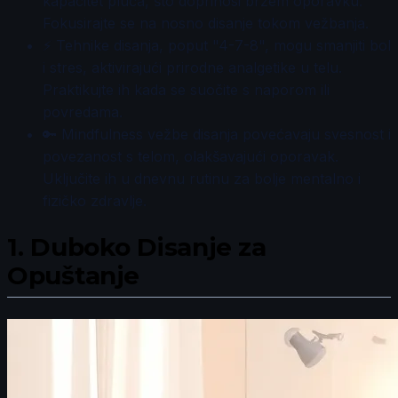
kapacitet pluća, što doprinosi bržem oporavku.
Fokusirajte se na nosno disanje tokom vežbanja.
⚡ Tehnike disanja, poput "4-7-8", mogu smanjiti bol
i stres, aktivirajući prirodne analgetike u telu.
Praktikujte ih kada se suočite s naporom ili
povredama.
🔑 Mindfulness vežbe disanja povećavaju svesnost i
povezanost s telom, olakšavajući oporavak.
Uključite ih u dnevnu rutinu za bolje mentalno i
fizičko zdravlje.
1.
Duboko Disanje za
Opuštanje