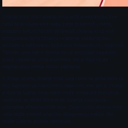
Disanje kroz nos i disanje kroz usta predstavljaju dva
različita pristupa koja imaju svoje prednosti i mane,
posebno tokom fizičkih aktivnosti. Disanje kroz nos
omogućava bolju filtraciju i vlaženje vazduha, što
pomaže u održavanju optimalne temperature i vlažnosti.
Takođe, ovaj način disanja može poboljšati kapacitet
pluća i povećati unos kiseonika, što je ključno za
regeneraciju mišića nakon vežbanja.
S druge strane, disanje kroz usta često se javlja kada se
telo suočava sa intenzivnim naporom, kao što je trčanje
ili dizanje težina. Ovaj način može omogućiti brži unos
vazduha, ali može dovesti do sušenja sluzokože i
smanjenja efikasnosti filtracije. Dugoročno, disanje kroz
usta može ometati pravilnu oksigenaciju mišića, što
može usporiti proces oporavka.