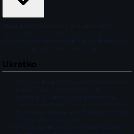
Disanje je često zanemarena, ali izuzetno važna
komponenta oporavka mišića. U ovom blog postu
otkrićemo sedam načina na koje pravilno disanje može
poboljšati regeneraciju nakon planinarenja.
Ukratko
💡 Duboko disanje smanjuje stres i povećava dotok
kiseonika, što poboljšava regeneraciju mišića.
Uključite ga u jutarnju rutinu ili pre spavanja.
✅ Kontrolisano disanje tokom vežbanja optimizuje
performanse i smanjuje umor. Uskladite disanje sa
pokretima za bolje rezultate.
🎯 Nosno disanje poboljšava filtraciju vazduha i