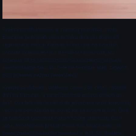
Praksa mindfulness-a, ili svesnog prisustva, može
značajno poboljšati vašu tehniku disanja i doprineti
regeneraciji mišića. Kada se fokusirate na svoj dah,
prožete svakodnevnicu trenutkom svesnosti, što
smanjuje stres i anksioznost. Svakodnevno vežbajte
svesno disanje tako što ćete na trenutak stati, zatvoriti
oči i posvetiti pažnju svom dahu.
Krenite sa dubokim udahom, brojeći do četiri, zadržite
dah na trenutak, a zatim izdahnite polako brojeći do
šest. Ova tehnika ne samo da povećava unos kiseonika,
već vam pomaže da se povežete sa svojim telom, čime
se olakšava oporavak nakon fizičke aktivnosti. Osim
toga, mindfulness pristup može vas naučiti kako da
prepoznate i oslobodite napetost u telu, što dodatno