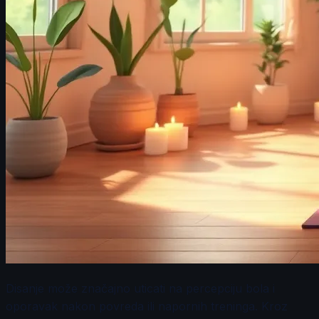
Disanje može značajno uticati na percepciju bola i
oporavak nakon povreda ili napornih treninga. Kroz