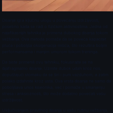
Disanje igra ključnu ulogu u povećanju izdržljivosti,
posebno kada se radi o fizičkim aktivnostima. Jedna od
najefikasnijih tehnika je primena dubokog disanja tokom
vežbanja. Ova metoda pomaže da se poveća kapacitet
pluća i poboljša oksigenacija mišića, što rezultira boljim
performansama i manjim umorom tokom treninga.
Da biste primenili ovu tehniku, fokusirajte se na
dijafragmalno disanje. Uzmite dubok udah kroz nos,
dopuštajući stomaku da se širi i puni vazduhom, a zatim
polako izdahnite kroz usta. Ova vrsta disanja ne samo da
poboljšava unos kiseonika, već i pomaže u smanjenju
stresa i anksioznosti, što može dodatno povećati vašu
izdržljivost.
Uključivanjem pravilnog disanja u vašu rutinu vežbanja,