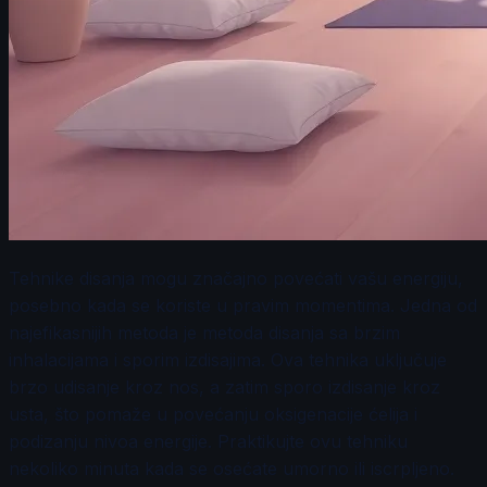
Tehnike disanja mogu značajno povećati vašu energiju,
posebno kada se koriste u pravim momentima. Jedna od
najefikasnijih metoda je metoda disanja sa brzim
inhalacijama i sporim izdisajima. Ova tehnika uključuje
brzo udisanje kroz nos, a zatim sporo izdisanje kroz
usta, što pomaže u povećanju oksigenacije ćelija i
podizanju nivoa energije. Praktikujte ovu tehniku
nekoliko minuta kada se osećate umorno ili iscrpljeno.