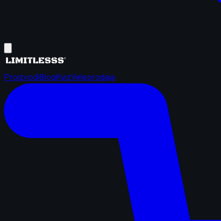
Proizvodi
Blog
Kviz
Veleprodaja