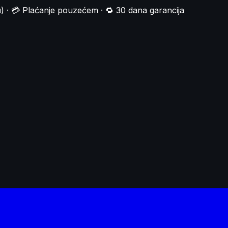
) · 💳 Plaćanje pouzećem · 🔁 30 dana garancija