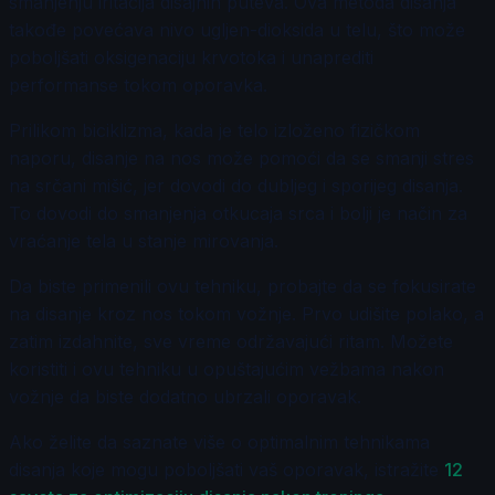
smanjenju iritacija disajnih puteva. Ova metoda disanja
takođe povećava nivo ugljen-dioksida u telu, što može
poboljšati oksigenaciju krvotoka i unaprediti
performanse tokom oporavka.
Prilikom biciklizma, kada je telo izloženo fizičkom
naporu, disanje na nos može pomoći da se smanji stres
na srčani mišić, jer dovodi do dubljeg i sporijeg disanja.
To dovodi do smanjenja otkucaja srca i bolji je način za
vraćanje tela u stanje mirovanja.
Da biste primenili ovu tehniku, probajte da se fokusirate
na disanje kroz nos tokom vožnje. Prvo udišite polako, a
zatim izdahnite, sve vreme održavajući ritam. Možete
koristiti i ovu tehniku u opuštajućim vežbama nakon
vožnje da biste dodatno ubrzali oporavak.
Ako želite da saznate više o optimalnim tehnikama
disanja koje mogu poboljšati vaš oporavak, istražite
12