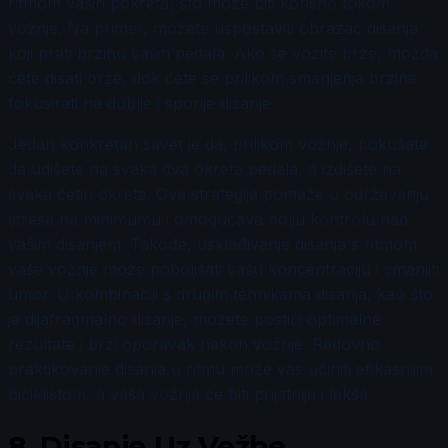
ritmom vaših pokreta, što može biti korisno tokom
vožnje. Na primer, možete uspostaviti obrazac disanja
koji prati brzinu vaših pedala. Ako se vozite brže, možda
ćete disati brže, dok ćete se prilikom smanjenja brzine
fokusirati na dublje i sporije disanje.
Jedan konkretan savet je da, prilikom vožnje, pokušate
da udišete na svaka dva okreta pedala, a izdišete na
svaka četiri okreta. Ova strategija pomaže u održavanju
stresa na minimumu i omogućava bolju kontrolu nad
vašim disanjem. Takođe, usklađivanje disanja s ritmom
vaše vožnje može poboljšati vašu koncentraciju i smanjiti
umor. U kombinaciji s drugim tehnikama disanja, kao što
je dijafragmalno disanje, možete postići optimalne
rezultate i brži oporavak nakon vožnje. Redovno
praktikovanje disanja u ritmu može vas učiniti efikasnijim
biciklistom, a vaša vožnja će biti prijatnija i lakša.
8.
Disanje Uz Vežbe