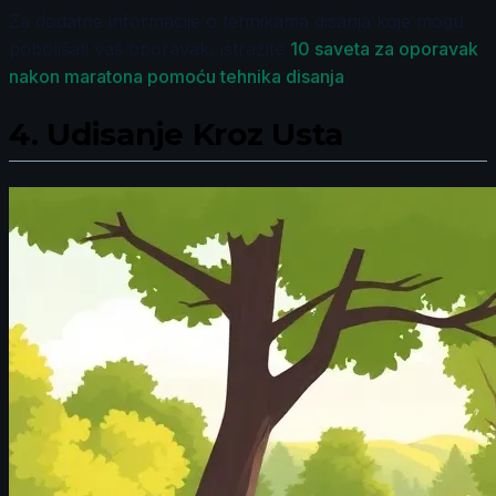
Za dodatne informacije o tehnikama disanja koje mogu
poboljšati vaš oporavak, istražite
10 saveta za oporavak
nakon maratona pomoću tehnika disanja
.
4.
Udisanje Kroz Usta