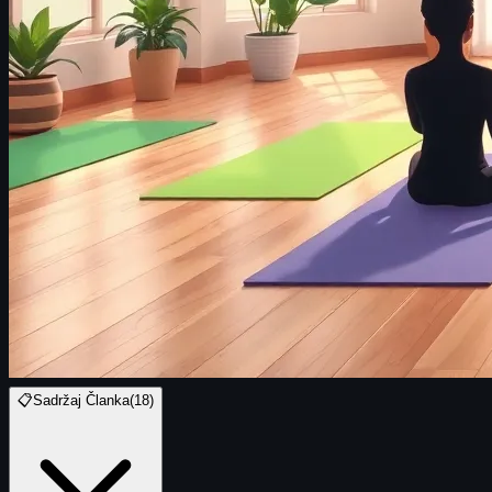
📋
Sadržaj Članka
(
18
)