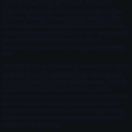
4-7-8 tehnika disanja je jednostavan, ali izuzetno
efikasan alat za opuštanje i ubrzanje oporavka nakon
biciklizma. Ova tehnika se zasniva na pravilnom ritmu
disanja, gde se udiše na nos brojeći do četiri, zadržava
dah brojeći do sedam, a zatim izdaje kroz usta brojeći do
osam. Ovaj ciklus pomaže smanjenju stresa i
anksioznosti, dok istovremeno poboljšava oksigenaciju
tela.
Da biste primenili 4-7-8 tehniku, pronađite mirno mesto,
sedite ili lezite udobno. Počnite tako što ćete isprazniti
pluća, a zatim udišite mirno i polako kroz nos brojeći do
četiri. Zadržite dah dok brojite do sedam, a zatim
izdahnite kroz usta, izdajući zvuk koji podseća na uzdah,
dok brojite do osam. Ponovite ovaj proces najmanje
četiri puta. Ova tehnika ne samo da će vam pomoći da
se opustite, već će takođe olakšati regeneraciju mišića
nakon napornog treninga.