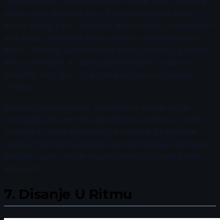
zatvorite desnu nozdrvu palcem desne ruke. Udahnite
polako kroz levu nozdrvu, fokusirajući se na miran i
dubok udisaj. Zatim, zatvorite levu nozdrvu prstenjakom
leve ruke, oslobodite desnu nozdrvu i izdahnite kroz
desnu. Ponovo udahnite kroz desnu nozdrvu, zadržite
dah na trenutak, a zatim zatvorite desnu nozdrvu i
izdahnite kroz levu. Ovaj ciklus ponavljajte nekoliko
minuta.
Redovno praktikovano, alternativno disanje može
poboljšati vašu aerobnu izdržljivost i pomoći u bržem
oporavku nakon intenzivnog biciklizma. Za dodatne
savete o tehnikama disanja koje poboljšavaju oporavak,
istražite razne metode disanja i njihov uticaj na fizičku
aktivnost.
7.
Disanje U Ritmu