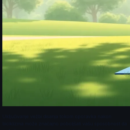
Uključivanje vežbi disanja tokom oporavka nakon
biciklizma može značajno poboljšati vašu sposobnost da