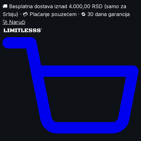
🚚 Besplatna dostava iznad 4.000,00 RSD (samo za
Srbiju) · 💳 Plaćanje pouzećem · 🔁 30 dana garancija
🚀
Naruči