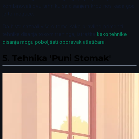
kombinovati ovu tehniku sa disanjem kroz nos kada god
je to moguće.
Da biste saznali više o tome kako pravilno primeniti
tehnike disanja tokom treninga, istražite
kako tehnike
disanja mogu poboljšati oporavak atletičara
.
5.
Tehnika 'Puni Stomak'