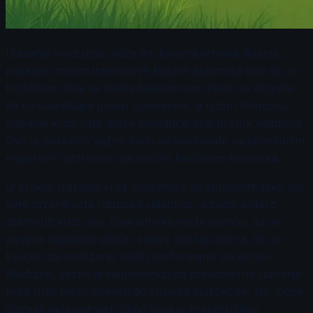
Udisanje kroz usta može biti korisna tehnika disanja,
posebno tokom intenzivnih fizičkih aktivnosti kao što je
biciklizma. Dok se bavite biciklizmom, često se događa
da su vaši disajni putevi opterećeni, a u tom trenutku,
udisanje kroz usta može omogućiti brži protok vazduha.
Ovo je posebno važno kada se suočavate sa povećanim
naporom i potrebom za većom količinom kiseonika.
U praksi, udisanje kroz usta može se sprovoditi tako što
ćete otvoriti usta i duboko udahnuti, a zatim polako
izdahnuti kroz nos. Ova tehnika može pomoći da se
poveća kapacitet pluća i smanji osećaj umora, što je
ključno za postizanje boljih performansi na biciklu.
Međutim, važno je napomenuti da prekomerno udisanje
kroz usta može dovesti do sušenja sluzokože, što može
izazvati nelagodnost. Zbog toga je preporučljivo