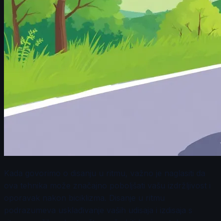
Kada govorimo o disanju u ritmu, važno je naglasiti da
ova tehnika može značajno poboljšati vašu izdržljivost i
oporavak nakon biciklizma. Disanje u ritmu
podrazumeva usklađivanje vaših udisaja i izdisaja s