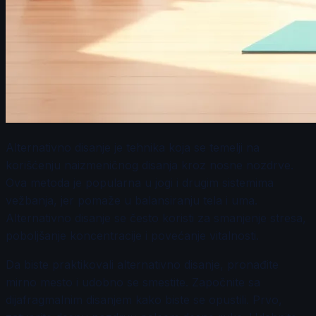
Alternativno disanje je tehnika koja se temelji na
korišćenju naizmeničnog disanja kroz nosne nozdrve.
Ova metoda je popularna u jogi i drugim sistemima
vežbanja, jer pomaže u balansiranju tela i uma.
Alternativno disanje se često koristi za smanjenje stresa,
poboljšanje koncentracije i povećanje vitalnosti.
Da biste praktikovali alternativno disanje, pronađite
mirno mesto i udobno se smestite. Započnite sa
dijafragmalnim disanjem kako biste se opustili. Prvo,