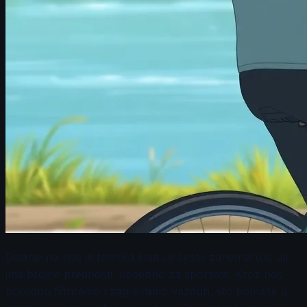
Disanje na nos je tehnika koja se često zanemaruje, ali
ima brojne prednosti, posebno za sportiste. Kroz nos
prirodno filtriramo i zagrevamo vazduh, što pomaže u