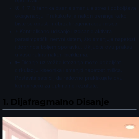
oporavak.
🎯 4-7-8 tehnika disanja smanjuje stres i poboljšava
oksigenaciju. Praktikujte je nakon treninga kako
biste se opustili i ubrzali regeneraciju mišića.
⚡ Kontrolisano udisanje i izdisanje aktivira
parasimpatički nervni sistem, što smanjuje napetost
i doprinosi boljem oporavku. Uključite ovu praksu
u vašu rutinu nakon biciklizma.
🔑 Disanje uz vežbe istezanja može poboljšati
cirkulaciju kiseonika i smanjiti napetost mišića.
Postavite sebi cilj da redovno praktikujete ovu
kombinaciju za optimalne rezultate.
1.
Dijafragmalno Disanje