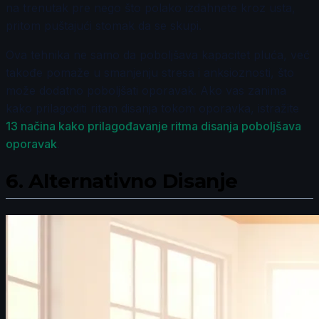
na trenutak pre nego što polako izdahnete kroz usta,
pritom puštajući stomak da se skupi.
Ova tehnika ne samo da poboljšava kapacitet pluća, već
takođe pomaže u smanjenju stresa i anksioznosti, što
može dodatno poboljšati oporavak. Ako vas zanima
kako prilagoditi ritam disanja tokom oporavka, istražite
13 načina kako prilagođavanje ritma disanja poboljšava
oporavak
.
6.
Alternativno Disanje