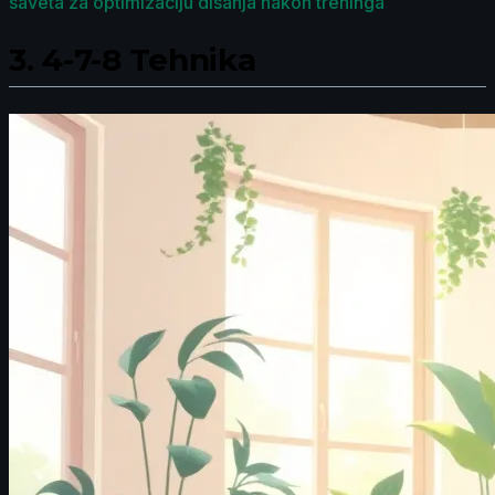
saveta za optimizaciju disanja nakon treninga
.
3.
4-7-8 Tehnika