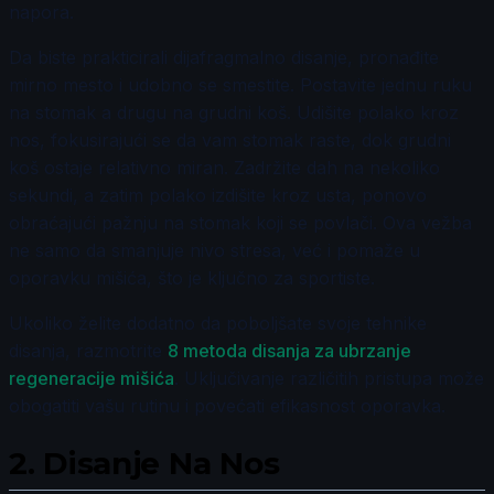
napora.
Da biste prakticirali dijafragmalno disanje, pronađite
mirno mesto i udobno se smestite. Postavite jednu ruku
na stomak a drugu na grudni koš. Udišite polako kroz
nos, fokusirajući se da vam stomak raste, dok grudni
koš ostaje relativno miran. Zadržite dah na nekoliko
sekundi, a zatim polako izdišite kroz usta, ponovo
obraćajući pažnju na stomak koji se povlači. Ova vežba
ne samo da smanjuje nivo stresa, već i pomaže u
oporavku mišića, što je ključno za sportiste.
Ukoliko želite dodatno da poboljšate svoje tehnike
disanja, razmotrite
8 metoda disanja za ubrzanje
regeneracije mišića
. Uključivanje različitih pristupa može
obogatiti vašu rutinu i povećati efikasnost oporavka.
2.
Disanje Na Nos