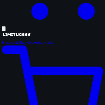
Proizvodi
Blog
Kviz
Veleprodaja