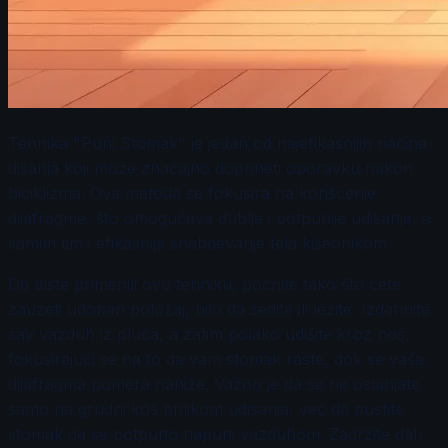
Tehnika "Puni Stomak" je jedan od najefikasnijih načina
disanja koji može značajno doprineti oporavku nakon
biciklizma. Ova metoda se fokusira na korišćenje
dijafragme, što omogućava dublje i potpunije udisanje, a
samim tim i efikasnije snabdevanje tela kiseonikom.
Da biste primenili ovu tehniku, počnite tako što ćete
zauzeti udoban položaj, bilo da sedite ili ležite. Izdahnite
sav vazduh iz pluća, a zatim polako udišite kroz nos,
fokusirajući se na to da vam stomak raste, dok se vaša
dijafragma pomera naniže. Važno je da se ne oslanjate
samo na grudni koš prilikom udisanja, već da pustite
stomak da se potpuno napuni vazduhom. Zadržite dah