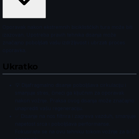
Oporavak nakon ekstremnih biciklističkih tura može biti
izazovan. Upotreba pravih tehnika disanja može
značajno poboljšati vašu izdržljivost i ubrzati proces
oporavka.
Ukratko
💡 Dijafragmalno disanje poboljšava cirkulaciju i
smanjuje stres, čineći ga ključnim za oporavak
nakon vožnje. Praksa ovog disanja može značajno
unaprediti vašu regeneraciju.
✅ Disanje na nos filtrira i zagreva vazduh, smanjuje
napetost srca i poboljšava performanse.
Fokusirajte se na ovu tehniku tokom vožnje za brži