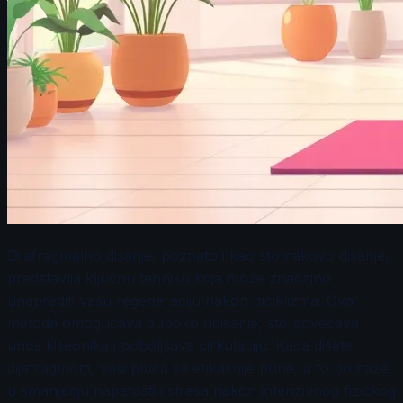
Dijafragmalno disanje, poznato i kao stomakovo disanje,
predstavlja ključnu tehniku koja može značajno
unaprediti vašu regeneraciju nakon biciklizma. Ova
metoda omogućava duboko udisanje, što povećava
unos kiseonika i poboljšava cirkulaciju. Kada dišete
dijafragmom, vaši pluća se efikasnije pune, a to pomaže
u smanjenju napetosti i stresa nakon intenzivnog fizičkog