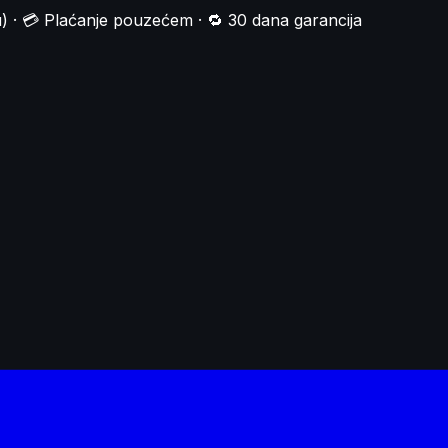
) · 💳 Plaćanje pouzećem · 🔁 30 dana garancija