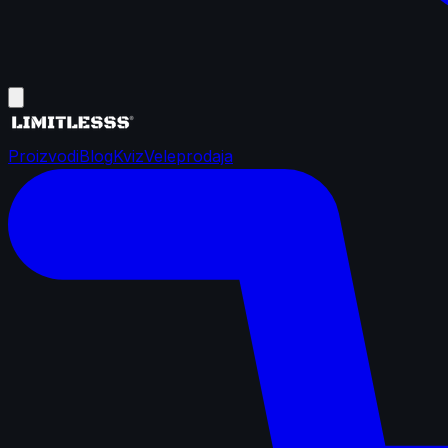
Proizvodi
Blog
Kviz
Veleprodaja