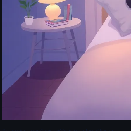
Progresivno opuštanje mišića je izuzetno efikasna