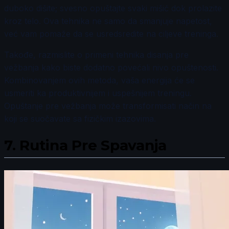
duboko dišite; svesno opuštajte svaki mišić dok prolazite
kroz telo. Ova tehnika ne samo da smanjuje napetost,
već vam pomaže da se usredsredite na ciljeve treninga.
Takođe, razmislite o primeni tehnika disanja pre
vežbanja kako biste dodatno povećali nivo opuštenosti.
Kombinovanjem ovih metoda, vaša energija će se
usmeriti ka produktivnijem i uspešnijem treningu.
Opuštanje pre vežbanja može transformisati način na
koji se suočavate sa fizičkim izazovima.
7.
Rutina Pre Spavanja