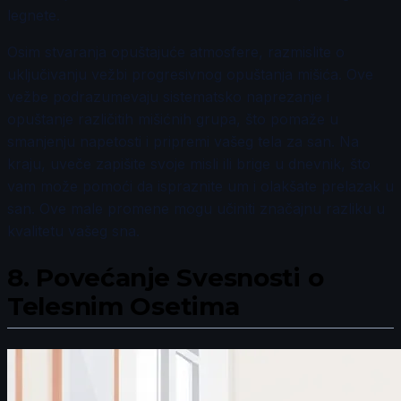
legnete.
Osim stvaranja opuštajuće atmosfere, razmislite o
uključivanju vežbi progresivnog opuštanja mišića. Ove
vežbe podrazumevaju sistematsko naprezanje i
opuštanje različitih mišićnih grupa, što pomaže u
smanjenju napetosti i pripremi vašeg tela za san. Na
kraju, uveče zapišite svoje misli ili brige u dnevnik, što
vam može pomoći da ispraznite um i olakšate prelazak u
san. Ove male promene mogu učiniti značajnu razliku u
kvalitetu vašeg sna.
8.
Povećanje Svesnosti o
Telesnim Osetima