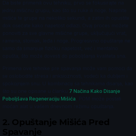
Da biste primenili ovu tehniku, prvo se fokusirajte na
jednu mišićnu grupu, kao što su ruke ili noge. Napnite
mišiće te grupe na nekoliko sekundi, a zatim ih opustite
dok osećate kako napetost odlazi. Ovaj proces možete
ponoviti za sve glavne mišićne grupe, uključujući vrat,
ramena, stomak, leđa i noge. Progresivno opuštanje ne
samo da smanjuje fizičku napetost, već i mentalno
opušta, što može dovesti do poboljšanja kvaliteta sna.
Primena ove tehnike pre spavanja može vam pomoći da
se oslobodite stresa i anksioznosti, vodeći ka dubljem i
spokojnijem snu. U kombinaciji sa tehnikama disanja, kao
što su one opisane u članku
7 Načina Kako Disanje
Poboljšava Regeneraciju Mišića
, POM može postati
moćan alat u vašem dnevnom režimu opuštanja.
2.
Opuštanje Mišića Pred
Spavanje