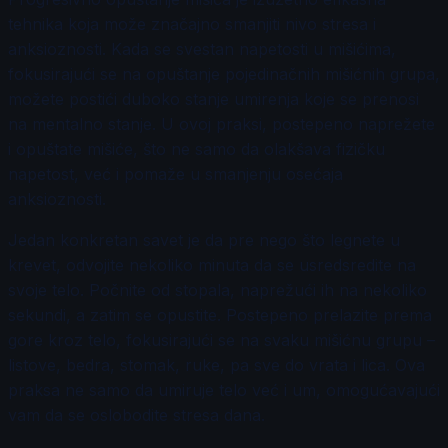
tehnika koja može značajno smanjiti nivo stresa i
anksioznosti. Kada se svestan napetosti u mišićima,
fokusirajući se na opuštanje pojedinačnih mišićnih grupa,
možete postići duboko stanje umirenja koje se prenosi
na mentalno stanje. U ovoj praksi, postepeno naprežete
i opuštate mišiće, što ne samo da olakšava fizičku
napetost, već i pomaže u smanjenju osećaja
anksioznosti.
Jedan konkretan savet je da pre nego što legnete u
krevet, odvojite nekoliko minuta da se usredsredite na
svoje telo. Počnite od stopala, naprežući ih na nekoliko
sekundi, a zatim se opustite. Postepeno prelazite prema
gore kroz telo, fokusirajući se na svaku mišićnu grupu –
listove, bedra, stomak, ruke, pa sve do vrata i lica. Ova
praksa ne samo da umiruje telo već i um, omogućavajući
vam da se oslobodite stresa dana.