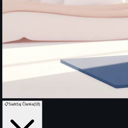
📋
Sadržaj Članka
(
18
)