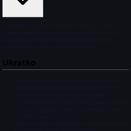
Progresivno opuštanje mišića je tehnika koja može
značajno poboljšati kvalitet sna, naročito kod trkača. U
ovom postu istražićemo deset načina na koje ova
tehnika može pozitivno uticati na vaš san.
Ukratko
💡 Progresivno opuštanje mišića smanjuje stres i
napetost, poboljšavajući kvalitet sna. Primenite ovu
tehniku pre spavanja za dublje opuštanje.
✅ Fokusirajte se na svaku mišićnu grupu, naprežite
je nekoliko sekundi, a zatim opustite. Ova praksa
pomaže povezivanju tela i uma.
🎯 Kombinujte opuštanje sa tehnikama disanja kako