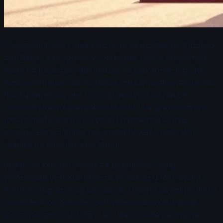
Povezivanje tela i uma ključno je za postizanje dubokog
opuštanja, a progresivno opuštanje mišića predstavlja
jedan od najučinkovitijih načina za ostvarenje tog cilja.
Kada svesno opuštamo mišiće, ne samo da smanjujemo
fizičku napetost, već i omogućavamo umu da se
oslobodi stresa i preopterećenosti. Ova praksa stvara
most između telesnih osećaja i mentalnog stanja,
omogućavajući dublje razumevanje kako naše telo
reaguje na emocionalne stimuli.
Jedan od ključnih saveta za poboljšanje ovog
povezivanja je fokusiranje na senzacije u telu tokom
tehnike progresivnog opuštanja. Umesto da jednostavno
prolazite kroz pokrete, potrudite se da svaku grupu
mišića ne samo opustite, već i da obratite pažnju na