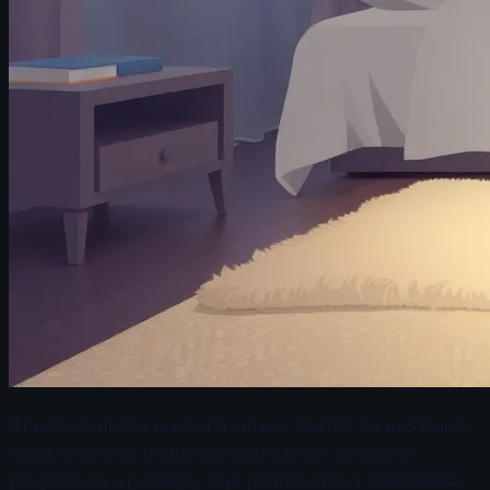
Opuštanje mišića pred spavanje je ključno za postizanje
kvalitetnog sna. Jedna od najefikasnijih tehnika je
progresivno opuštanje, koje podrazumeva sistematsko