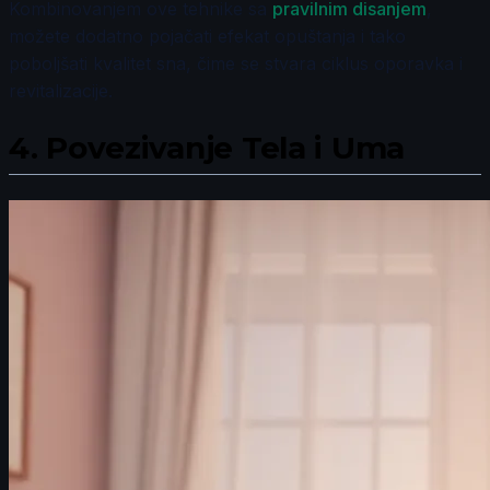
Kombinovanjem ove tehnike sa
pravilnim disanjem
,
možete dodatno pojačati efekat opuštanja i tako
poboljšati kvalitet sna, čime se stvara ciklus oporavka i
revitalizacije.
4.
Povezivanje Tela i Uma