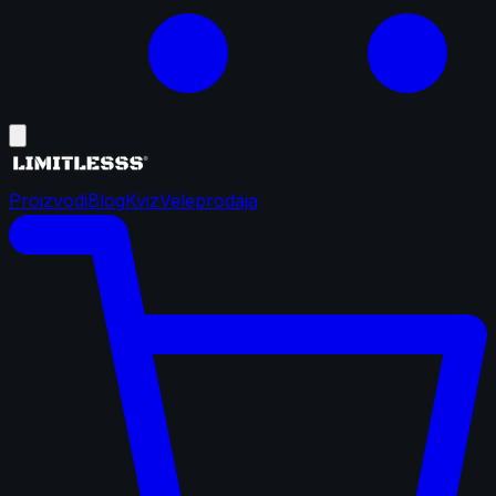
Proizvodi
Blog
Kviz
Veleprodaja