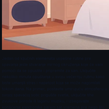
Jedan od ključnih elemenata uspešne rutine pre
spavanja jeste stvaranje mirnog okruženja koje će vam
pomoći da se opustite i pripremite za san. Uključite
nekoliko minuta opuštanja u svoju večernju rutinu kako
biste umanjili stres i napetost koja se može nagomilati
tokom dana. Na primer, postavite umirujuću atmosferu u
svojoj spavaćoj sobi: prigušite svetla, uključite tihe
zvukove prirode ili laganu muziku, i izbegavajte
korišćenje elektronike barem sat vremena pre nego što