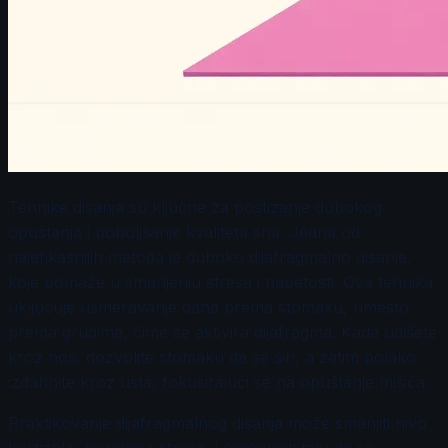
Tehnike disanja su ključne za postizanje dubokog
opuštanja i poboljšanje kvaliteta sna. Jedna od
najefikasnijih metoda je duboko dijafragmalno disanje,
koje pomaže u smanjenju stresa i napetosti. Ova tehnika
uključuje usmeravanje daha prema stomaku, umesto
prema grudima, čime se aktivira dijafragma. Kada udišete
kroz nos, dozvolite stomaku da se širi, a zatim polako
izdahnite kroz usta, fokusirajući se na opuštanje mišića.
Praktikovanje dijafragmalnog disanja može smanjiti nivo
kortizola, hormona stresa, i omogućiti telu da se