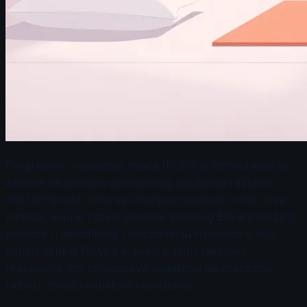
Progresivno opuštanje mišića (POM) je tehnika koja se
zasniva na principu postepenog opuštanja različitih
mišićnih grupa, čime se smanjuje napetost i stres. Ova
metoda, koju je razvio američki psiholog Edvard Hozeljt,
pomaže u identifikaciji i oslobađanju napetosti u telu.
Ključni aspekt POM-a je svest o telu i njegovim
reakcijama, što omogućava pojedincu da prepozna
razliku između napetosti i opuštanja.