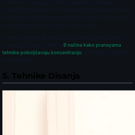
promene u osećaju – kako se napetost smanjuje, a
prijatnost povećava. Ova svesnost može pojačati osećaj
kontrole i povezanosti između tela i uma, čime se stvara
dublji nivo opuštanja i bolje iskustvo sna.
Ukoliko želite da dodatno poboljšate povezanost tela i
uma kroz disanje, istražite
8 načina kako pranayama
tehnike poboljšavaju koncentraciju
koje mogu obogatiti
vašu praksu.
5.
Tehnike Disanja