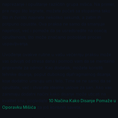
naprezanje i opuštanje različitih grupa mišića. Na primer,
pre nego što legnete, možete početi sa stopalima tako
što ih čvrsto napnete nekoliko sekundi, a zatim ih
potpuno opustite. Ova praksa ne samo da smanjuje
napetost, već i pomaže da se usredsredite na osećaj
opuštenosti, što može značajno poboljšati proces
uspavljivanja.
Uvođenje ovakve rutine u vašu večernju praksu može
vas odvojiti od stresa dana i pomoći vam da se mentalno
pripremite za odmor. Kao dodatak, možete koristiti
tehnike disanja, poput dubokog dijafragmalnog disanja,
koje dodatno umiruju um i telo. Time se ne samo da se
opuštate, već i stvarate idealne uslove za san. Ako vas
zanimaju dodatni načini kako disanje može uticati na
kvalitet sna, pogledajte
10 Načina Kako Disanje Pomaže u
Oporavku Mišića
za još korisnih saveta.