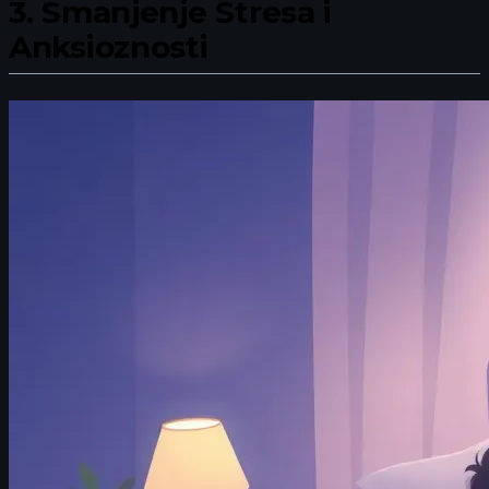
3.
Smanjenje Stresa i
Anksioznosti