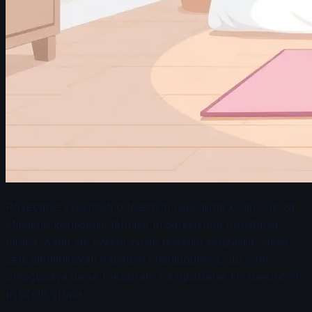
Povećanje svesnosti o telesnim osećajima ključno je za
efikasno korišćenje tehnike progresivnog opuštanja
mišića. Kada ste svesni svojih telesnih senzacija, lakše
ćete identifikovati napetost i nelagodnost, što vam
omogućava da se fokusirate na opuštanje tih specifičnih
mišićnih grupa.