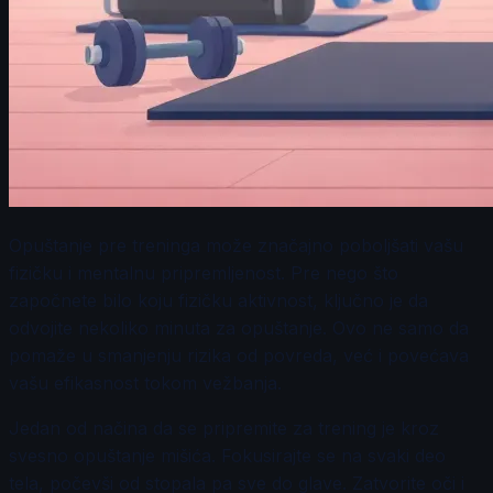
Opuštanje pre treninga može značajno poboljšati vašu
fizičku i mentalnu pripremljenost. Pre nego što
započnete bilo koju fizičku aktivnost, ključno je da
odvojite nekoliko minuta za opuštanje. Ovo ne samo da
pomaže u smanjenju rizika od povreda, već i povećava
vašu efikasnost tokom vežbanja.
Jedan od načina da se pripremite za trening je kroz
svesno opuštanje mišića. Fokusirajte se na svaki deo
tela, počevši od stopala pa sve do glave. Zatvorite oči i