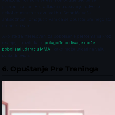
pripremi za san. Pre odlaska na spavanje, odvojite
nekoliko minuta za ovu vežbu. Smanjiće vašu
anksioznost i omogućiti vam da se opustite pre nego što
utonete u san.
Ako ste zainteresovani za poboljšanje performansi kroz
disanje, istražite kako
prilagođeno disanje može
poboljšati udarac u MMA
i kako može uticati na vašu
svakodnevicu.
6.
Opuštanje Pre Treninga