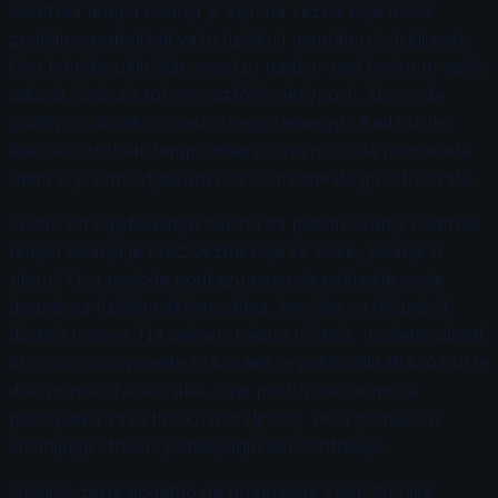
Kontrola tempa disanja je ključna vežba koja može
značajno poboljšati vašu fizičku i mentalnu izdržljivost.
Ova tehnika uključuje svestan nadzor nad brzinom vaših
udisaja i izdisaja tokom različitih aktivnosti, što može
pozitivno uticati na vašu snagu i energiju. Kada učite
kako kontrolisati tempo disanja, važno je da pronađete
ritam koji vam odgovara i da se trudite da ga održavate.
Jedan od najefikasnijih načina za praktikovanje kontrole
tempa disanja je kroz vežbu koja se zove „disanje u
ritmu“. Ova metoda podrazumeva da uskladite svoje
disanje sa fizičkim aktivnostima, kao što su trčanje ili
dizanje tegova. Na primer, tokom trčanja, možete udisati
kroz nos dok pravite tri koraka, a zatim izdisati kroz usta
dok pravite dva koraka. Ovaj pristup ne samo da
poboljšava vašu fizičku izdržljivost, već i pomaže u
smanjenju stresa i poboljšanju koncentracije.
Ukoliko želite dodatno da unapredite svoje tehnike