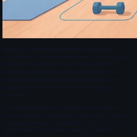
Reciprocno disanje je tehnika koja omogućava
sinhronizaciju disanja sa pokretima tela, čime se postiže
bolja kontrola i efikasnost u sportu. Ova metoda se
koristi za poboljšanje aerobne kondicije, kao i za
smanjenje napetosti tokom fizičkih aktivnosti, što je
posebno važno u dinamičnim sportovima poput
rukometa.
Osnovna ideja reciprocno disanja je da se udiše na
osnovu pokreta, a izdaje kada se telo opušta. Na primer,
kada se pripremate za skakanje ili promenu pravca,
udahnite dok se pripremate za akciju, a izdahnite