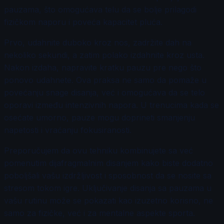
pauzama, što omogućava telu da se bolje prilagodi
fizičkom naporu i poveća kapacitet pluća.
Prvo, udahnite duboko kroz nos, zadržite dah na
nekoliko sekundi, a zatim polako izdahnite kroz usta.
Nakon izdaha, napravite kratku pauzu pre nego što
ponovo udahnete. Ova praksa ne samo da pomaže u
povećanju snage disanja, već i omogućava da se telo
oporavi između intenzivnih napora. U trenucima kada se
osećate umorno, pauze mogu doprineti smanjenju
napetosti i vraćanju fokusiranosti.
Preporučujem da ovu tehniku kombinujete sa već
pomenutim dijafragmalnim disanjem kako biste dodatno
poboljšali vašu izdržljivost i sposobnost da se nosite sa
stresom tokom igre. Uključivanje disanja sa pauzama u
vašu rutinu može se pokazati kao izuzetno korisno, ne
samo za fizičke, već i za mentalne aspekte sporta.