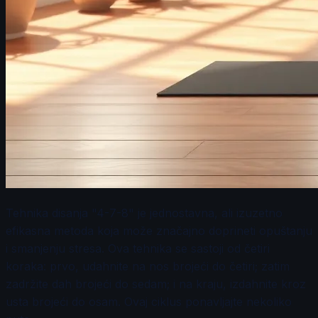
Tehnika disanja "4-7-8" je jednostavna, ali izuzetno
efikasna metoda koja može značajno doprineti opuštanju
i smanjenju stresa. Ova tehnika se sastoji od četiri
koraka: prvo, udahnite na nos brojeći do četiri; zatim
zadržite dah brojeći do sedam; i na kraju, izdahnite kroz
usta brojeći do osam. Ovaj ciklus ponavljajte nekoliko