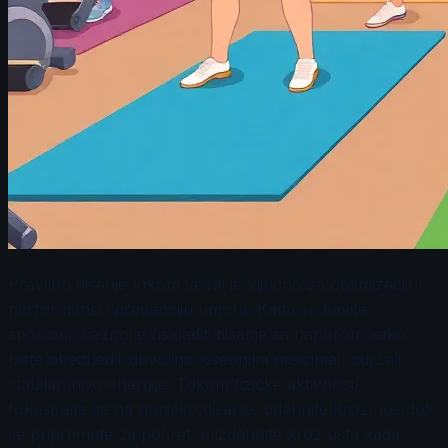
Pravilno disanje tokom vežbi je ključno za optimizaciju
performansi i prevenciju umora. Kada se bavite
sportom, važno je uskladiti disanje sa naporom kako
biste obezbedili dovoljno kiseonika mišićima i održali
stabilan nivo energije. Tokom fizičke aktivnosti,
fokusirajte se na ritmičko disanje: udahnite kroz nos dok
se pripremate za pokret, a izdahnite kroz usta kada