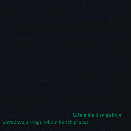
smeštenog ispod pluća. Umesto da dišete plitko koristeći
samo gornji deo pluća, potrudite se da udahnu kroz nos,
a zatim izdahnete kroz usta, dok pritiskate stomak ka
unutra.
Kako biste praktikovali dijafragmalno disanje, pronađite
udoban položaj. Postavite jednu ruku na stomak, a
drugu na grudi. Udahnite duboko, osiguravajući da se
ruka na stomaku pomera, dok ruka na grudima ostaje
što mirnija. Ova tehnika ne samo da pomaže u smanjenju
stresa i anksioznosti, već poboljšava i vašu izdržljivost i
performanse na terenu. Redovno praktikovanje
dijafragmalnog disanja može pozitivno uticati na vašu
koncentraciju i energiju tokom igara.
Za dodatne savete o tehnikama disanja koje povećavaju
snagu, možete pročitati članak
12 tehnika disanja koje
povećavaju snagu tokom bench pressa
koji detaljno
opisuje kako disanje utiče na fizičku performansu.