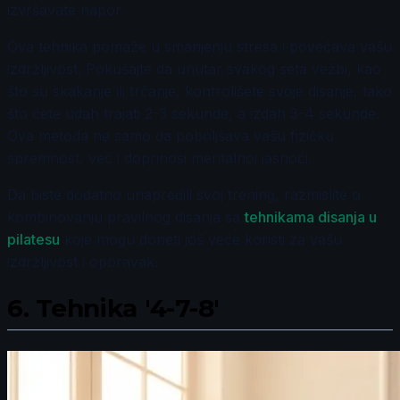
izvršavate napor.
Ova tehnika pomaže u smanjenju stresa i povećava vašu
izdržljivost. Pokušajte da unutar svakog seta vežbi, kao
što su skakanje ili trčanje, kontrolišete svoje disanje, tako
što ćete udah trajati 2-3 sekunde, a izdah 3-4 sekunde.
Ova metoda ne samo da poboljšava vašu fizičku
spremnost, već i doprinosi mentalnoj jasnoći.
Da biste dodatno unapredili svoj trening, razmislite o
kombinovanju pravilnog disanja sa
tehnikama disanja u
pilatesu
koje mogu doneti još veće koristi za vašu
izdržljivost i oporavak.
6.
Tehnika '4-7-8'