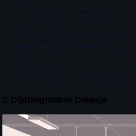
utakmice.
🎯 Kontrolisano disanje smanjuje anksioznost i
poboljšava fokus, omogućavajući vam da bolje
upravljate disanjem tokom mečeva. Praktikujte ovu
metodu pre i tokom utakmica.
⚡ Tehnika "4-7-8" može smanjiti stres i poboljšati
mentalnu pripremu, što je bitno pre važnih
događaja. Ponavljajte ovu tehniku za opuštanje i
bolji fokus.
🔑 Vizualizacija disanja pomaže u jačanju mentalne
otpornosti i poboljšava koncentraciju tokom igre.
Uključite je u vašu rutinu pre treninga ili utakmica.
1.
Dijafragmalno Disanje