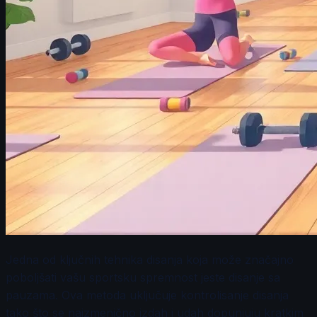
Jedna od ključnih tehnika disanja koja može značajno
poboljšati vašu sportsku spremnost jeste disanje sa
pauzama. Ova metoda uključuje kontrolisanje disanja
tako što se naizmenično izdah i udah dopunjuju kratkim