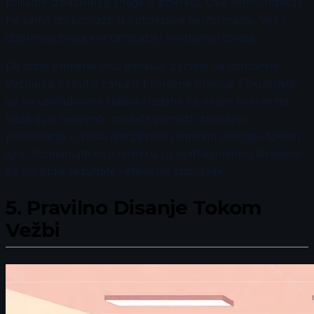
prilikom izbacivanja snage ili pokreta. Ova sinhronizacija
ne samo da pomaže u optimizaciji performansi, već i
doprinosi boljoj koncentraciji i smanjenju stresa.
Da biste primenili ovu tehniku, počnite sa osnovnim
vežbama poput trčanja ili promene pravca. Fokusirajte
se na usklađivanje udaha i izdaha sa vašim pokretima.
Vežbajući redovno, možete primetiti značajno
poboljšanje u vašoj izdržljivosti i opštem osjećaju tokom
igre. Kombinujte ovu tehniku sa dijafragmalnim disanjem
za još bolje rezultate i efikasniji oporavak.
5.
Pravilno Disanje Tokom
Vežbi