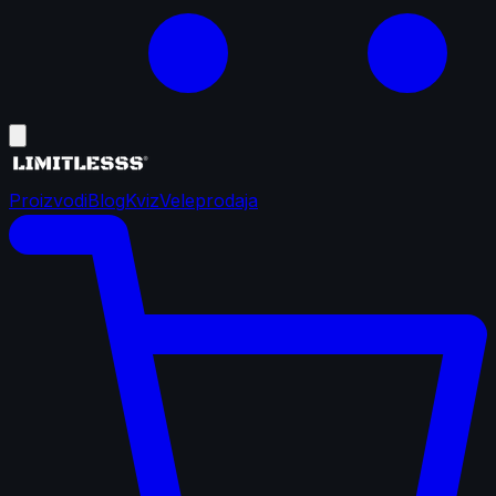
Proizvodi
Blog
Kviz
Veleprodaja