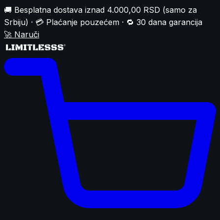
🚚 Besplatna dostava iznad 4.000,00 RSD (samo za
Srbiju) · 💳 Plaćanje pouzećem · 🔁 30 dana garancija
🚀
Naruči