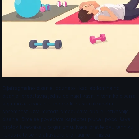
Dijafragmalno disanje, poznato i kao abdominalno
disanje, predstavlja jednu od najefikasnijih tehnika disanja
koja može značajno unaprediti vašu rukometnu
spremnost. Ova metoda omogućava dublje i efikasnije
disanje, čime se povećava kapacitet pluća i poboljšava
protok kiseonika u organizmu. Kada pratite ovu tehniku,
fokusirajte se na aktivaciju dijafragme – mišića