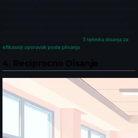
Kontrolisano disanje možete koristiti ne samo tokom
treninga, već i pre i tokom mečeva, kada osećate pritisak
ili umor. Ova tehnika se može kombinovati sa drugim
metodama disanja, kao što je dijafragmalno disanje, za
još veće rezultate. U vezi sa ovim, saznajte kako možete
poboljšati svoje tehnike disanja uz
5 tehnika disanja za
efikasniji oporavak posle plivanja
.
4.
Reciprocno Disanje