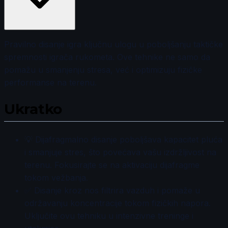
Pravilno disanje igra ključnu ulogu u poboljšanju taktičke
spremnosti igrača rukometa. Ove tehnike ne samo da
pomažu u smanjenju stresa, već i optimizuju fizičke
performanse na terenu.
Ukratko
💡 Dijafragmalno disanje poboljšava kapacitet pluća
i smanjuje stres, što povećava vašu izdržljivost na
terenu. Fokusirajte se na aktivaciju dijafragme
tokom vežbanja.
✅ Disanje kroz nos filtrira vazduh i pomaže u
održavanju koncentracije tokom fizičkih napora.
Uključite ovu tehniku u intenzivne treninge i