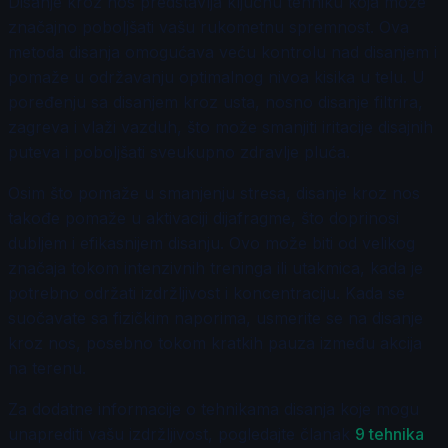
Disanje kroz nos predstavlja ključnu tehniku koja može
značajno poboljšati vašu rukometnu spremnost. Ova
metoda disanja omogućava veću kontrolu nad disanjem i
pomaže u održavanju optimalnog nivoa kisika u telu. U
poređenju sa disanjem kroz usta, nosno disanje filtrira,
zagreva i vlaži vazduh, što može smanjiti iritacije disajnih
puteva i poboljšati sveukupno zdravlje pluća.
Osim što pomaže u smanjenju stresa, disanje kroz nos
takođe pomaže u aktivaciji dijafragme, što doprinosi
dubljem i efikasnijem disanju. Ovo može biti od velikog
značaja tokom intenzivnih treninga ili utakmica, kada je
potrebno održati izdržljivost i koncentraciju. Kada se
suočavate sa fizičkim naporima, usmerite se na disanje
kroz nos, posebno tokom kratkih pauza između akcija
na terenu.
Za dodatne informacije o tehnikama disanja koje mogu
unaprediti vašu izdržljivost, pogledajte članak
9 tehnika