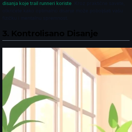
disanja koje trail runneri koriste
. Kroz praktične savete,
otkrićete kako optimalno disanje može poboljšati vašu
fizičku i mentalnu spremnost.
3.
Kontrolisano Disanje