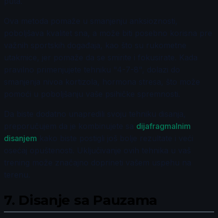
puta.
Ova metoda pomaže u smanjenju anksioznosti,
poboljšava kvalitet sna, a može biti posebno korisna pre
važnih sportskih događaja, kao što su rukometne
utakmice, jer pomaže da se smirite i fokusirate. Kada
pravilno primenjujete tehniku "4-7-8", dolazi do
smanjenja nivoa kortizola, hormona stresa, što može
pomoći u poboljšanju vaše psihičke spremnosti.
Da biste dodatno unapredili svoju tehniku disanja,
preporučujem da je kombinujete sa
dijafragmalnim
disanjem
kako biste postigli još bolje rezultate i veći
osećaj opuštenosti. Uključivanje ovih tehnika u vaš
trening može značajno doprineti vašem uspehu na
terenu.
7.
Disanje sa Pauzama