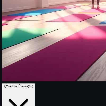
📋
Sadržaj Članka
(
16
)