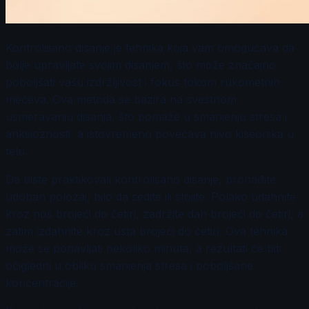
Kontrolisano disanje je tehnika koja vam omogućava da
bolje upravljate svojim disanjem, što može značajno
poboljšati vašu izdržljivost i fokus tokom rukometnih
mečeva. Ova metoda se bazira na svestnom
usmeravanju disanja, što pomaže u smanjenju stresa i
anksioznosti, a istovremeno povećava nivo kiseonika u
telu.
Da biste praktikovali kontrolisano disanje, pronađite
udoban položaj, bilo da sedite ili stojite. Polako udahnite
kroz nos brojeći do četiri, zadržite dah brojeći do četiri, a
zatim izdahnite kroz usta brojeći do četiri. Ova tehnika
može se ponavljati nekoliko minuta, a rezultati će biti
očigledni u obliku smanjenja stresa i poboljšane
koncentracije.