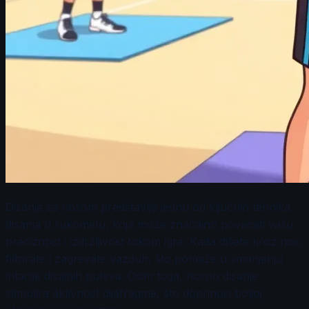
Disanje sa nosom predstavlja jednu od ključnih tehnika
disanja u rukometu, koja može značajno povećati vašu
preciznost i izdržljivost tokom igre. Kada dišete kroz nos,
filtrirate i zagrevate vazduh, što pomaže u smanjenju
iritacije disajnih puteva. Osim toga, nosno disanje
stimulira aktivnost dijafragme, što doprinosi boljoj