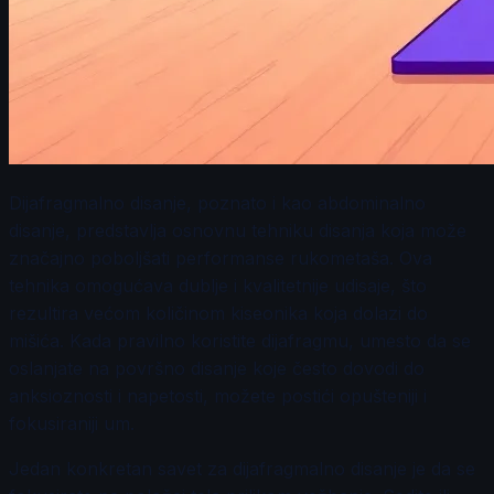
Dijafragmalno disanje, poznato i kao abdominalno
disanje, predstavlja osnovnu tehniku disanja koja može
značajno poboljšati performanse rukometaša. Ova
tehnika omogućava dublje i kvalitetnije udisaje, što
rezultira većom količinom kiseonika koja dolazi do
mišića. Kada pravilno koristite dijafragmu, umesto da se
oslanjate na površno disanje koje često dovodi do
anksioznosti i napetosti, možete postići opušteniji i
fokusiraniji um.
Jedan konkretan savet za dijafragmalno disanje je da se