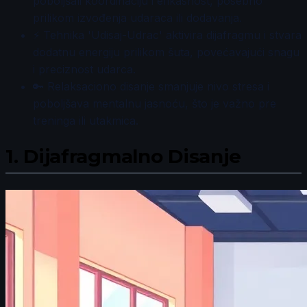
poboljšali koordinaciju i efikasnost, posebno
prilikom izvođenja udaraca ili dodavanja.
⚡ Tehnika 'Udisaj-Udrac' aktivira dijafragmu i stvara
dodatnu energiju prilikom šuta, povećavajući snagu
i preciznost udarca.
🔑 Relaksaciono disanje smanjuje nivo stresa i
poboljšava mentalnu jasnoću, što je važno pre
treninga ili utakmica.
1.
Dijafragmalno Disanje