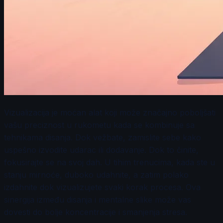
Vizualizacija je moćan alat koji može značajno poboljšati
vašu preciznost u rukometu kada se kombinuje sa
tehnikama disanja. Dok vežbate, zamislite sebe kako
uspešno izvodite udarac ili dodavanje. Dok to činite,
fokusirajte se na svoj dah. U tihim trenucima, kada ste u
stanju mirnoće, duboko udahnite, a zatim polako
izdahnite dok vizualizujete svaki korak procesa. Ova
sinergija između disanja i mentalne slike može vas
dovesti do bolje koncentracije i smanjenja stresa.