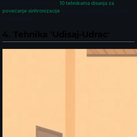
obuhvaćene u članku o
10 tehnikama disanja za
povećanje sinhronizacije
kako biste dodatno unapredili
svoje veštine.
4.
Tehnika 'Udisaj-Udrac'