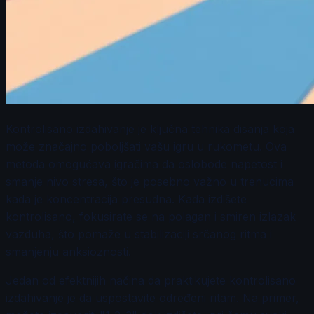
Kontrolisano izdahivanje je ključna tehnika disanja koja
može značajno poboljšati vašu igru u rukometu. Ova
metoda omogućava igračima da oslobode napetost i
smanje nivo stresa, što je posebno važno u trenucima
kada je koncentracija presudna. Kada izdišete
kontrolisano, fokusirate se na polagan i smiren izlazak
vazduha, što pomaže u stabilizaciji srčanog ritma i
smanjenju anksioznosti.
Jedan od efektnijih načina da praktikujete kontrolisano
izdahivanje je da uspostavite određeni ritam. Na primer,