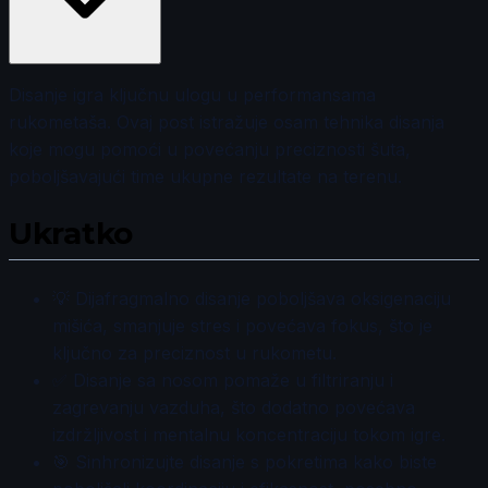
Disanje igra ključnu ulogu u performansama
rukometaša. Ovaj post istražuje osam tehnika disanja
koje mogu pomoći u povećanju preciznosti šuta,
poboljšavajući time ukupne rezultate na terenu.
Ukratko
💡 Dijafragmalno disanje poboljšava oksigenaciju
mišića, smanjuje stres i povećava fokus, što je
ključno za preciznost u rukometu.
✅ Disanje sa nosom pomaže u filtriranju i
zagrevanju vazduha, što dodatno povećava
izdržljivost i mentalnu koncentraciju tokom igre.
🎯 Sinhronizujte disanje s pokretima kako biste