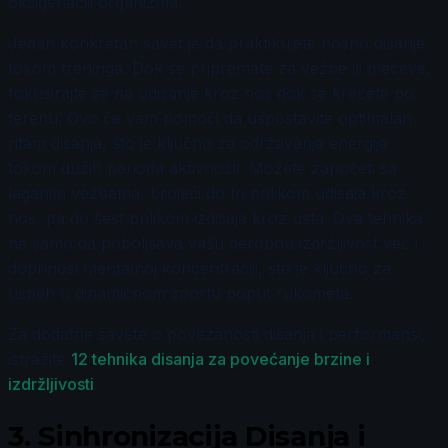
oksigenaciji organizma.
Jedan konkretan savet je da praktikujete nosno disanje
tokom treninga. Dok se pripremate za vežbe ili mečeve,
fokusirajte se na udisanje kroz nos dok se krećete po
terenu. Ovo će vam pomoći da uspostavite optimalan
ritam disanja, što je ključno za održavanje energije
tokom dužih perioda aktivnosti. Možete započeti sa
laganim vežbama, brojeći do tri prilikom udisaja kroz
nos, pa do šest prilikom izdisaja kroz usta. Ova tehnika
ne samo da poboljšava vašu aerobnu izdržljivost već i
doprinosi mentalnoj koncentraciji, što je ključno za
uspeh u dinamičnom sportu poput rukometa.
Za dodatne savete o povezanosti disanja i performansi,
istražite
12 tehnika disanja za povećanje brzine i
izdržljivosti
.
3.
Sinhronizacija Disanja i