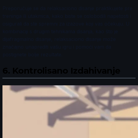
Preporučuje se da relaksaciono disanje praktikujete pre
treninga ili utakmica, kako biste se oslobodili napetosti i
osigurali da ste spremni za izazove koji vas očekuju. U
kombinaciji s drugim tehnikama disanja, kao što je
dijafragmalno disanje, relaksaciono disanje može
značajno unaprediti vašu igru i pomoći vam da
postignete bolje rezultate.
6.
Kontrolisano Izdahivanje