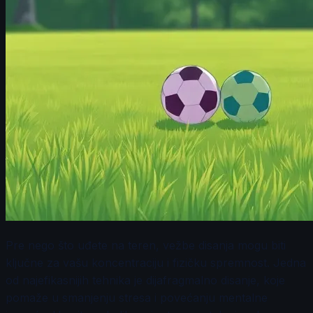
Pre nego što uđete na teren, vežbe disanja mogu biti
ključne za vašu koncentraciju i fizičku spremnost. Jedna
od najefikasnijih tehnika je dijafragmalno disanje, koje
pomaže u smanjenju stresa i povećanju mentalne