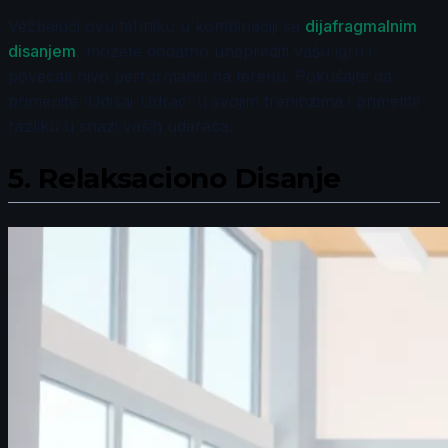
Vežbajući ovu tehniku u kombinaciji sa
dijafragmalnim
disanjem
, možete dodatno unaprediti vašu igru i
povećati nivo performansi na terenu. Pokušajte da
primenite 'Udisaj-Udrac' u svojim treninzima i primetite
razliku u snazi vaših udaraca.
5.
Relaksaciono Disanje