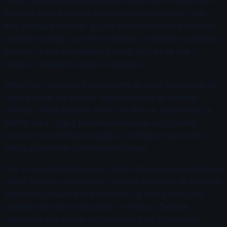
može značajno poboljšati vašu preciznost u rukometu.
Kada se disanje uskladi sa fizičkim aktivnostima, vaše
telo postaje efikasnije, a vaša koordinacija se povećava.
Da biste postigli ovu sinhronizaciju, praktikujte udisanje u
trenutku kada započinjete pokret, bilo da se radi o
udarcu, dodavanju lopte ili skakanju.
Jedan od načina da to postignete je da se fokusirate na
ritam disanja. Na primer, kada planirate da izvodite
udarac, udišite duboko kroz nos dok se pripremate, a
izdišite kroz usta u trenutku kada zapravo izvodite
pokret. Ova tehnika pomaže u smanjenju napetosti i
omogućava bolje usmeravanje snage.
Čak i mala prilagođavanja u ritmu disanja mogu značajno
uticati na vašu preciznost. Uvek se potrudite da ostanete
svesni svog disanja dok igrate; to će vam pomoći da
ostanete smireni i fokusirani u trenutku. Takođe,
razmotrite korišćenje vežbi disanja koje su detaljno