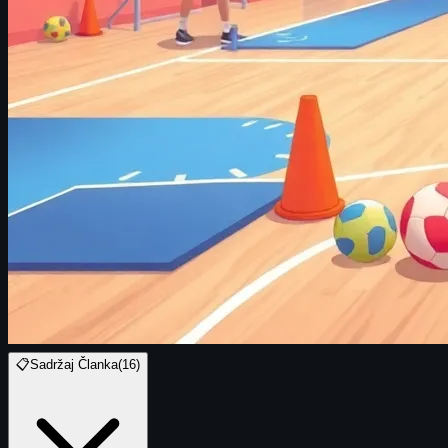
📋
Sadržaj Članka
(
16
)