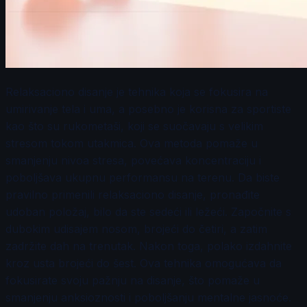
Relaksaciono disanje je tehnika koja se fokusira na
umirivanje tela i uma, a posebno je korisna za sportiste
kao što su rukometaši, koji se suočavaju s velikim
stresom tokom utakmica. Ova metoda pomaže u
smanjenju nivoa stresa, povećava koncentraciju i
poboljšava ukupnu performansu na terenu. Da biste
pravilno primenili relaksaciono disanje, pronađite
udoban položaj, bilo da ste sedeći ili ležeći. Započnite s
dubokim udisajem nosom, brojeći do četiri, a zatim
zadržite dah na trenutak. Nakon toga, polako izdahnite
kroz usta brojeći do šest. Ova tehnika omogućava da
fokusirate svoju pažnju na disanje, što pomaže u
smanjenju anksioznosti i poboljšanju mentalne jasnoće.