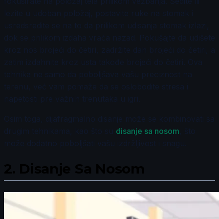
fokusirate na položaj tela prilikom vežbanja. Sedite ili
lezite u udoban položaj, postavite ruke na stomak i
usredsredite se na to da prilikom udisanja stomak izlazi,
dok se prilikom izdaha vraća nazad. Pokušajte da udišete
kroz nos brojeći do četiri, zadržite dah brojeći do četiri, a
zatim izdahnite kroz usta takođe brojeći do četiri. Ova
tehnika ne samo da poboljšava vašu preciznost na
terenu, već vam pomaže da se oslobodite stresa i
napetosti pre važnih trenutaka u igri.
Osim toga, dijafragmalno disanje može se kombinovati sa
drugim tehnikama, kao što su
disanje sa nosom
, što
može dodatno poboljšati vašu izdržljivost i snagu.
2.
Disanje Sa Nosom