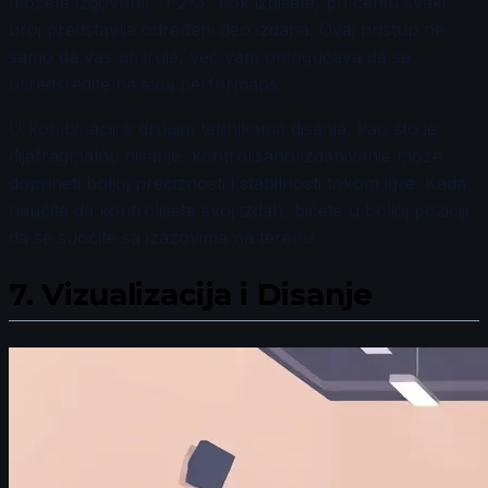
možete izgovoriti "1-2-3" dok izdišete, pri čemu svaki
broj predstavlja određeni deo izdaha. Ovaj pristup ne
samo da vas umiruje, već vam omogućava da se
usredsredite na svoj performans.
U kombinaciji s drugim tehnikama disanja, kao što je
dijafragmalno disanje, kontrolisano izdahivanje može
doprineti boljoj preciznosti i stabilnosti tokom igre. Kada
naučite da kontrolišete svoj izdah, bićete u boljoj poziciji
da se suočite sa izazovima na terenu.
7.
Vizualizacija i Disanje