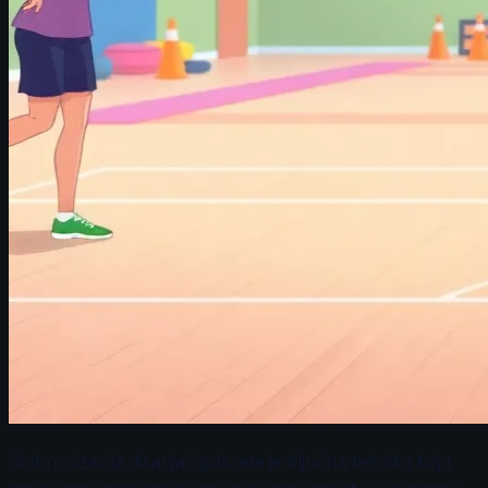
Sinhronizacija disanja i pokreta je ključna tehnika koja