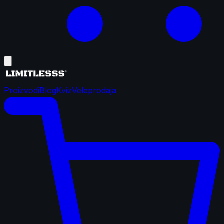
Proizvodi
Blog
Kviz
Veleprodaja