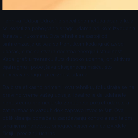
Tehnika 'Udisaj-Udrac' je specifična metoda disanja koja
se koristi za poboljšanje snage udarca prilikom izvođenja
šuteva u rukometu. Ova tehnika se sastoji od
sinhronizacije udisaja sa trenutkom kada igrač izvodi
udarac, čime se stvara dodatna energija i stabilnost.
Kada igrač u trenutku šuta duboko udahne, on aktivira
dijafragmu i poboljšava oksigenaciju mišića, što
povećava snagu i preciznost udarca.
Da biste efikasno primenili ovu tehniku, fokusirajte se na
pravilno vreme vašeg udisaja. Idealno je da udahnete
neposredno pre nego što započnete pokret udarca, a
zatim izbacite vazduh dok zapravo izvodite šut. Ovaj
oblik disanja pomaže u zadržavanju kontrole nad telom i
smanjenju napetosti, omogućavajući vam da izvedete
čistiji i precizniji udarac.