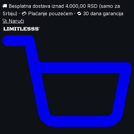
🚚 Besplatna dostava iznad 4.000,00 RSD (samo za
Srbiju) · 💳 Plaćanje pouzećem · 🔁 30 dana garancija
🚀
Naruči