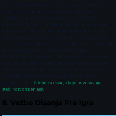
Jedan konkretan savet je da pre nego što uđete na
teren ili pre nego što krenete na trening, odvojite
nekoliko minuta za vežbu vizualizacije. Zatvorite oči,
duboko dišite i zamislite kako izvodite savršeni udarac ili
dodavanje. Osećajte svaki detalj, od pokreta ruku do
načina na koji se lopta kreće prema cilju. Ova praksa
može stvoriti pozitivne asocijacije koje će vam pomoći da
se osećate sigurnije i opuštenije tokom igre.
Kombinovanjem vizualizacije sa disanjem, možete postići
veći nivo mentalne pripremljenosti, što je od suštinskog
značaja za poboljšanje vaše performanse na terenu.
Ako želite da produbite svoje znanje o tehnikama
disanja, istražite
5 tehnika disanja koje povećavaju
stabilnost pri penjanju
.
8.
Vežbe Disanja Pre Igra