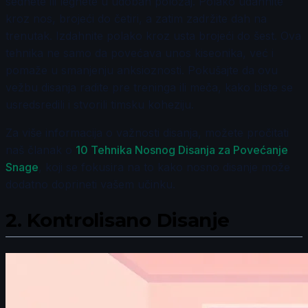
sednete ili legnete u udoban položaj. Polako udahnite
kroz nos, brojeći do četiri, a zatim zadržite dah na
trenutak. Izdahnite polako kroz usta brojeći do šest. Ova
tehnika ne samo da povećava unos kiseonika, već i
pomaže u smanjenju anksioznosti. Pokušajte da ovu
vežbu disanja radite pre treninga ili meča, kako biste se
usredsredili i stvorili timsku koheziju.
Za više informacija o važnosti disanja, možete pročitati
naš članak o
10 Tehnika Nosnog Disanja za Povećanje
Snage
, koji se fokusira na to kako nosno disanje može
dodatno doprineti vašem učinku.
2.
Kontrolisano Disanje