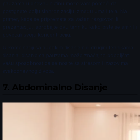
pauzama u dnevnu rutinu može vam pomoći da
postignete bolju sinhronizaciju između uma i tela. Na
primer, kada se pripremate za važan razgovor ili
prezentaciju, isprobajte ovu tehniku kako biste se smirili i
povećali svoju koncentraciju.
U kombinaciji sa dubokim disanjem ili drugim tehnikama
disanja, disanje sa pauzama može značajno poboljšati
vašu sposobnost da se nosite sa stresom i izazovima
svakodnevnog života.
7.
Abdominalno Disanje