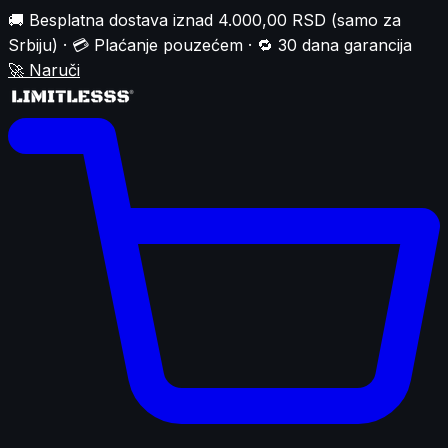
🚚 Besplatna dostava iznad 4.000,00 RSD (samo za
Srbiju) · 💳 Plaćanje pouzećem · 🔁 30 dana garancija
🚀
Naruči