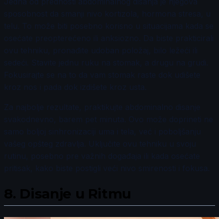
Jedna od prednosti abdominalnog disanja je njegova
sposobnost da smanji nivo kortizola, hormona stresa, u
telu. To može biti posebno korisno u situacijama kada se
osećate preopterećeno ili anksiozno. Da biste prakticirali
ovu tehniku, pronađite udoban položaj, bilo ležeći ili
sedeći. Stavite jednu ruku na stomak, a drugu na grudi.
Fokusirajte se na to da vam stomak raste dok udišete
kroz nos i pada dok izdišete kroz usta.
Za najbolje rezultate, praktikujte abdominalno disanje
svakodnevno, barem pet minuta. Ovo može doprineti ne
samo boljoj sinhronizaciji uma i tela, već i poboljšanju
vašeg opšteg zdravlja. Uključite ovu tehniku u svoju
rutinu, posebno pre važnih događaja ili kada osećate
pritisak, kako biste postigli veći nivo smirenosti i fokusa.
8.
Disanje u Ritmu