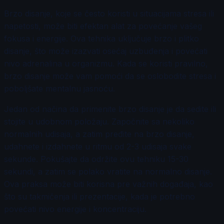
Brzo disanje, koje se često koristi u situacijama stresa ili
napetosti, može biti efektan alat za povećanje vašeg
fokusa i energije. Ova tehnika uključuje brzo i plitko
disanje, što može izazvati osećaj uzbuđenja i povećati
nivo adrenalina u organizmu. Kada se koristi pravilno,
brzo disanje može vam pomoći da se oslobodite stresa i
poboljšate mentalnu jasnoću.
Jedan od načina da primenite brzo disanje je da sedite ili
stojite u udobnom položaju. Započnite sa nekoliko
normalnih udisaja, a zatim pređite na brzo disanje,
udahnete i izdahnete u ritmu od 2-3 udisaja svake
sekunde. Pokušajte da održite ovu tehniku 15-30
sekundi, a zatim se polako vratite na normalno disanje.
Ova praksa može biti korisna pre važnih događaja, kao
što su takmičenja ili prezentacije, kada je potrebno
povećati nivo energije i koncentraciju.