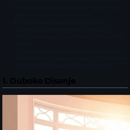
🎯 Sinhronizovano disanje jača timsku koheziju i
energiju. Vežbajte ovu tehniku pre mečeva kako
biste se uskladili sa članovima tima.
🔑 Abdominalno disanje aktivira dijafragmu,
poboljšavajući unos kiseonika i smanjujući nivo
stresa. Uključite ga u svoju dnevnu rutinu za bolje
zdravlje.
⚡ Post-match disanje pomaže u oporavku nakon
fizičkog napora, smanjujući napetost. Fokusirajte se
na duboko disanje kako biste se brzo opustili.
1.
Duboko Disanje