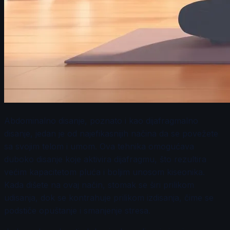
Abdominalno disanje, poznato i kao dijafragmalno
disanje, jedan je od najefikasnijih načina da se povežete
sa svojim telom i umom. Ova tehnika omogućava
duboko disanje koje aktivira dijafragmu, što rezultira
većim kapacitetom pluća i boljim unosom kiseonika.
Kada dišete na ovaj način, stomak se širi prilikom
udisanja, dok se kontrahuje prilikom izdisanja, čime se
podstiče opuštanje i smanjenje stresa.