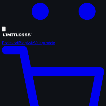
Proizvodi
Blog
Kviz
Veleprodaja