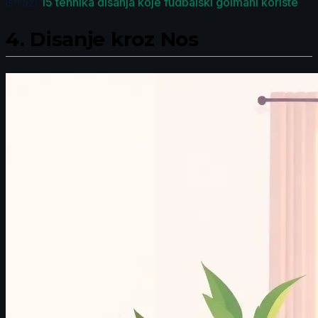
istraži
15 tehnika disanja koje fudbalski golmani koriste
.
4.
Disanje kroz Nos