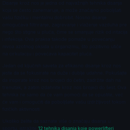
Disanje kroz nos je jedna od najvažnijih tehnika disanja
koja se često zanemaruje, a može značajno poboljšati
vašu fizičku i mentalnu dobrobit. Nosno disanje
omogućava filtriranje, zagrevanje i vlaženje vazduha pre
nego što stigne u pluća, čime se smanjuje rizik od iritacija
i infekcija. Ova praksa takođe pomaže u povećanju
nivoa azotnog oksida u organizmu, što pozitivno utiče
na cirkulaciju i povećava kapacitet pluća.
Jedan od ključnih saveta za efikasno disanje kroz nos
jeste da se fokusirate na duže i dublje udahne. Pokušajte
da inspirate kroz nos brojeći do četiri, zadržite dah na
trenutak, a zatim izdahnite kroz nos brojeći do šest. Ova
tehnika ne samo da će vam pomoći da se opustite, već
će vam i omogućiti da poboljšate vašu izdržljivost tokom
fizičkih aktivnosti.
Ukoliko želite da saznate više o značaju disanja u
sportu, istražite
12 tehnika disanja koje powerlifteri