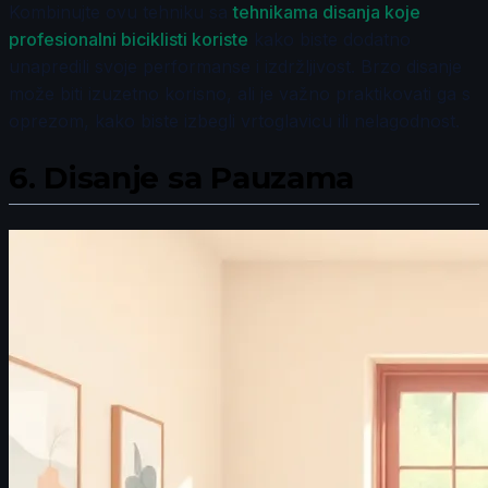
Kombinujte ovu tehniku sa
tehnikama disanja koje
profesionalni biciklisti koriste
kako biste dodatno
unapredili svoje performanse i izdržljivost. Brzo disanje
može biti izuzetno korisno, ali je važno praktikovati ga s
oprezom, kako biste izbegli vrtoglavicu ili nelagodnost.
6.
Disanje sa Pauzama