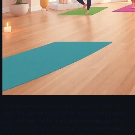
Kada govorimo o disanju u ritmu, važno je razumeti
kako pravilno usklađivanje disanja sa pokretima može
poboljšati vašu fizičku i mentalnu sinhronizaciju. Ova
tehnika se često koristi u različitim oblicima vežbanja,