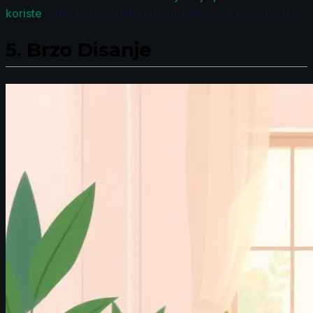
koriste
kako biste dodatno unapredili svoje performanse.
5.
Brzo Disanje