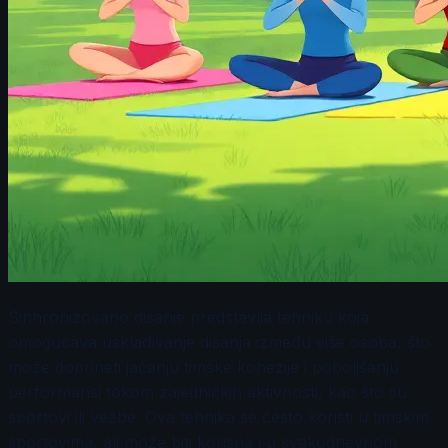
Sinhronizovano disanje predstavlja tehniku koja
omogućava usklađivanje disanja između više osoba, što
može doprineti jačanju timske kohezije i poboljšanju
performansi tokom zajedničkih aktivnosti, kao što su
sportovi ili vežbe. Ova tehnika se često koristi u timskim
sportovima, ali može biti korisna i u svakodnevnom