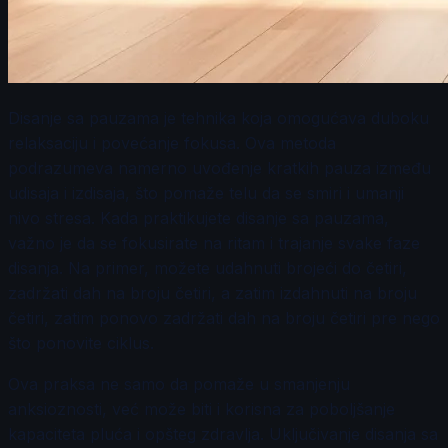
Disanje sa pauzama je tehnika koja omogućava duboku
relaksaciju i povećanje fokusa. Ova metoda
podrazumeva namerno uvođenje kratkih pauza između
udisaja i izdisaja, što pomaže telu da se smiri i umanji
nivo stresa. Kada praktikujete disanje sa pauzama,
važno je da se fokusirate na ritam i trajanje svake faze
disanja. Na primer, možete udahnuti brojeći do četiri,
zadržati dah na broju četiri, a zatim izdahnuti na broju
četiri, zatim ponovo zadržati dah na broju četiri pre nego
što ponovite ciklus.
Ova praksa ne samo da pomaže u smanjenju
anksioznosti, već može biti i korisna za poboljšanje
kapaciteta pluća i opšteg zdravlja. Uključivanje disanja sa