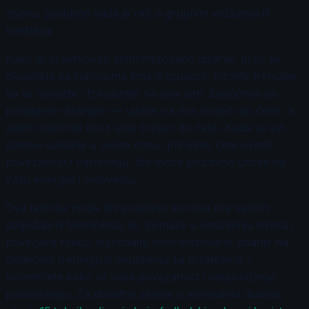
životu, posebno kada je reč o grupnim vežbama ili
meditaciji.
Kako bi praktikovao sinhronizovano disanje, prvo se
okupljajte sa članovima tima ili grupom. Uzmite trenutak
da se opustite i fokusirate na svoj dah. Započnite sa
polaganim disanjem — udišite na nos brojeći do četiri, a
zatim izdahnite kroz usta brojeći do četiri. Kada se svi
članovi usklade u ovom ritmu, prirodno ćete osetiti
povezanost i harmoniju, što može pozitivno uticati na
vašu energiju i motivaciju.
Ova tehnika može biti posebno korisna pre važnih
događaja ili takmičenja, jer pomaže u smanjenju stresa i
povećava fokus. Isprobajte sinhronizovano disanje na
sledećem treningu ili okupljanju sa prijateljima, i
primetićete kako se vaša povezanost i raspoloženje
poboljšavaju. Za dodatne savete o tehnikama disanja,