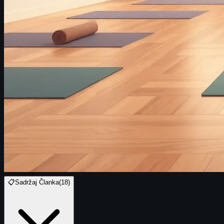
📋
Sadržaj Članka
(
18
)