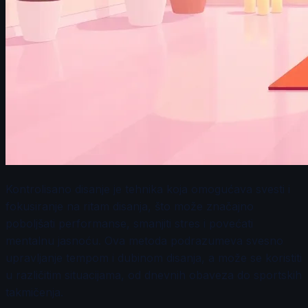
Kontrolisano disanje je tehnika koja omogućava svesti i
fokusiranje na ritam disanja, što može značajno
poboljšati performanse, smanjiti stres i povećati
mentalnu jasnoću. Ova metoda podrazumeva svesno
upravljanje tempom i dubinom disanja, a može se koristiti
u različitim situacijama, od dnevnih obaveza do sportskih
takmičenja.