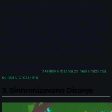
Jedan od načina da praktikuješ kontrolisano disanje je
pomoću 4-7-8 metode. Počni tako što ćeš udisati kroz
nos brojeći do četiri, zatim zadrži dah brojeći do sedam,
a zatim izdahni kroz usta brojeći do osam. Ova tehnika
može smanjiti anksioznost i poboljšati koncentraciju, što
je posebno korisno pre važnih događaja kao što su
treninzi ili takmičenja. Pokušaj da ovu tehniku primeniš
nekoliko puta nedeljno; možeš je uvrstiti i u rutinu pre
spavanja kako bi poboljšao kvalitet sna.
Za dodatne savete kako disanje može uticati na tvoje
performanse, istraži
9 tehnika disanja za maksimizaciju
učinka u CrossFit-u
.
3.
Sinhronizovano Disanje