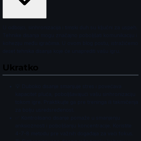
U odbojci, sinhronizacija i timski duh su ključni za uspeh.
Tehnike disanja mogu značajno poboljšati komunikaciju i
koheziju među igračima. U ovom blog postu, istražićemo
deset tehnika disanja koje će unaprediti vašu igru.
Ukratko
💡 Duboko disanje smanjuje stres i povećava
kapacitet pluća, poboljšavajući vašu sinhronizaciju
tokom igre. Praktikujte ga pre treninga ili takmičenja
za bolju usredsređenost.
✅ Kontrolisano disanje pomaže u smanjenju
anksioznosti i poboljšanju koncentracije. Koristite
4-7-8 metodu pre važnih događaja za veći fokus.