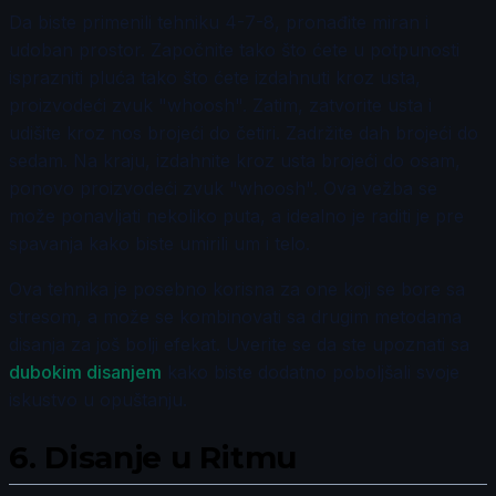
Da biste primenili tehniku 4-7-8, pronađite miran i
udoban prostor. Započnite tako što ćete u potpunosti
isprazniti pluća tako što ćete izdahnuti kroz usta,
proizvodeći zvuk "whoosh". Zatim, zatvorite usta i
udišite kroz nos brojeći do četiri. Zadržite dah brojeći do
sedam. Na kraju, izdahnite kroz usta brojeći do osam,
ponovo proizvodeći zvuk "whoosh". Ova vežba se
može ponavljati nekoliko puta, a idealno je raditi je pre
spavanja kako biste umirili um i telo.
Ova tehnika je posebno korisna za one koji se bore sa
stresom, a može se kombinovati sa drugim metodama
disanja za još bolji efekat. Uverite se da ste upoznati sa
dubokim disanjem
kako biste dodatno poboljšali svoje
iskustvo u opuštanju.
6.
Disanje u Ritmu