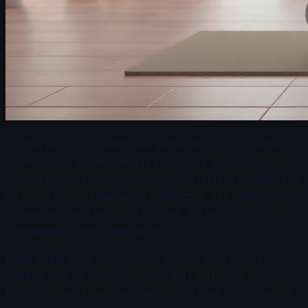
Disanje kroz nos predstavlja jednu od najpristupačnijih i
najefikasnijih tehnika disanja koja može značajno
doprineti mentalnom oporavku. Ova tehnika omogućava
ne samo bolju oksigenaciju organizma, već i aktiviranje
parasimpatičkog nervnog sistema, što rezultira
smanjenjem stresa i anksioznosti.
Kada dišete kroz nos, vazduh prolazi kroz nosne
šupljine koje ga filtriraju, zagrevaju i vlaže, što doprinosi
boljoj isporuci kiseonika u telo. Osim toga, usmeravanje