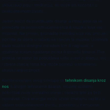
uključujući jogu i meditaciju, ali može biti korisna i u
svakodnevnom životu.
Jedan način da praktikujete disanje u ritmu jeste da se
povežete sa svojim otkucajima srca ili muziku koja vas
inspiriše. Na primer, pronađite melodiju koja vas smiruje i
počnite da dišete u skladu sa ritmom te muzike. Udahnite
kada muzika dostigne određeni ton ili naglasak, a
izdahnite tokom opadanja zvuka ili između tonova. Ova
praksa ne samo da poboljšava vašu svest o disanju, već
i stvara osećaj ritma koji može pomoći u smanjenju
stresa i anksioznosti.
Kombinovanjem ovog pristupa sa
tehnikom disanja kroz
nos
ili drugim tehnikama disanja, možete dodatno
poboljšati svoje mentalno stanje i osnažiti telo za brži
oporavak. Ova sinergija može učiniti značajnu razliku u
vašem svakodnevnom životu, posebno u trenucima