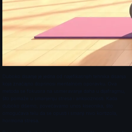
Duboko disanje je jedna od najefikasnijih tehnika disanja
koja značajno doprinosi mentalnom oporavku. Ova
metoda se fokusira na usmeravanje daha u dijafragmu,
što pomaže u smanjenju stresa i anksioznosti. Kada
duboko dišemo, povećavamo unos kiseonika, što
omogućava telu da se opusti i smanji nivo kortizola,
hormona stresa.