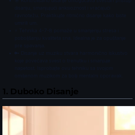
🎯 Kontrolisano disanje omogućava svestan pristup
disanju, smanjujući anksioznost i vraćajući
ravnotežu. Praktikujte ritmično disanje kako biste
umirili um.
⚡ Tehnika 4-7-8 pomaže u smanjenju stresa i
poboljšanju kvaliteta sna. Idealna je za opuštanje
pre spavanja.
🔑 Disanje uz muziku stvara harmonično iskustvo
koje povećava svest o trenutku i smanjuje
napetost. Isprobajte ovu tehniku sa svojom
omiljenom muzikom za bolji mentalni oporavak.
1.
Duboko Disanje