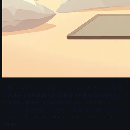
Tehnika 4-7-8, koju je popularizovao dr. Andrew Weil,
predstavlja efikasan metod disanja koji može pomoći u
smanjenju stresa i anksioznosti, kao i poboljšanju
kvaliteta sna. Ova tehnika se zasniva na brojanju, što
pomaže u fokusiranju uma i smanjenju mentalnog
nemira.