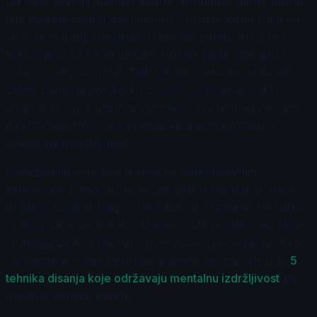
Da biste vežbali duboko disanje, pronađite mirno mesto
gde možete sesti ili leći udobno. Spustite jednu ruku na
stomak, a drugu na grudi. Udahnite polako kroz nos,
fokusirajući se na to da vam stomak raste, dok grudi
ostaju relativno mirne. Zadržite dah nekoliko sekundi, a
zatim izdahnite polako kroz usta, osiguravajući da
izbacujete sav vazduh iz stomaka. Ova tehnika ne samo
da smanjuje stres, već i poboljšava koncentraciju i
emocionalnu stabilnost.
Povezivanje dubokog disanja sa svakodnevnim
aktivnostima, kao što su vežbe joge ili meditacija, može
dodatno pojačati njegovu efikasnost. Uzimanje trenutka
svakog dana za duboko disanje može postati vaša tajna
strategija za bolji mentalni oporavak i revitalizaciju. Ako
ste zainteresovani za druge aspekte disanja, istražite
5
tehnika disanja koje održavaju mentalnu izdržljivost
za
dodatne korisne savete.