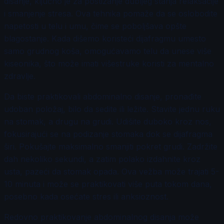
disanje, ključno je za postizanje dubljeg stanja relaksacije
i smanjenje stresa. Ova tehnika pomaže da se oslobodite
napetosti u telu i umu, čime se poboljšava opšte
blagostanje. Kada dišemo koristeći dijafragmu umesto
samo grudnog koša, omogućavamo telu da unese više
kiseonika, što može imati višestruke koristi za mentalno
zdravlje.
Da biste praktikovali abdominalno disanje, pronađite
udoban položaj, bilo da sedite ili ležite. Stavite jednu ruku
na stomak, a drugu na grudi. Udišite duboko kroz nos,
fokusirajući se na podizanje stomaka dok se dijafragma
širi. Pokušajte maksimalno smanjiti pokret grudi. Zadržite
dah nekoliko sekundi, a zatim polako izdahnite kroz
usta, pazeći da stomak opada. Ova vežba može trajati 5-
10 minuta i može se praktikovati više puta tokom dana,
posebno kada osećate stres ili anksioznost.
Redovno praktikovanje abdominalnog disanja može