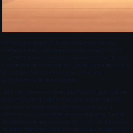
Kontrolisano disanje je tehnika koja se fokusira na
svestan i pažljiv način disanja, omogućavajući vam da
preuzmete kontrolu nad svojim disanjem i smanjite stres.
Ova metoda se može koristiti u različitim situacijama, bilo
da se suočavate sa anksioznošću, stresom ili
jednostavno želite da se opustite.
Jedan od načina kako praktikovati kontrolisano disanje
je da se oslonite na ritam svog daha. Počnite tako što
ćete pronaći mirno mesto gde se možete opustiti.
Zatvorite oči i usredsredite se na svoje disanje. Uzmite
dubok udah na nos brojeći do četiri, zadržite dah brojeći
do četiri, zatim izdahnite kroz usta brojeći do četiri. Ova