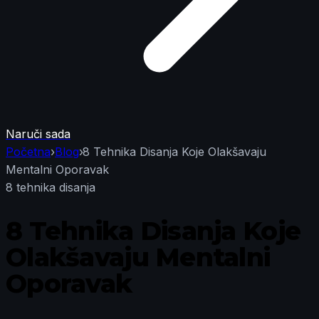
Naruči sada
Početna
›
Blog
›
8 Tehnika Disanja Koje Olakšavaju
Mentalni Oporavak
8 tehnika disanja
8 Tehnika Disanja Koje
Olakšavaju Mentalni
Oporavak