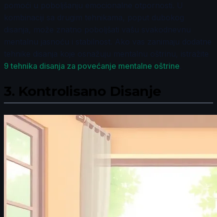
pomoći u poboljšanju emocionalne otpornosti. U
kombinaciji sa drugim tehnikama, poput dubokog
disanja, može znatno poboljšati vašu svakodnevnu
mentalnu jasnoću i stabilnost. Ako vas zanimaju dodatne
tehnike disanja koje osnažuju mentalnu oštrinu, istražite
9 tehnika disanja za povećanje mentalne oštrine
.
3.
Kontrolisano Disanje