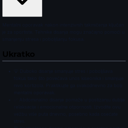
Mentalni oporavak nakon intenzivnih takmičenja ključan
je za sportiste. Tehnike disanja mogu značajno pomoći u
smanjenju stresa i poboljšanju fokusa.
Ukratko
💡 Duboko disanje smanjuje stres i poboljšava
fokus tako što povećava unos kiseonika i smanjuje
nivo kortizola. Praktikujte ga svakodnevno za bolji
mentalni oporavak.
✅ Abdominalno disanje pomaže u postizanju dublje
relaksacije i emocionalne otpornosti. Izvodite ovu
vežbu više puta dnevno, posebno kada osećate
stres.