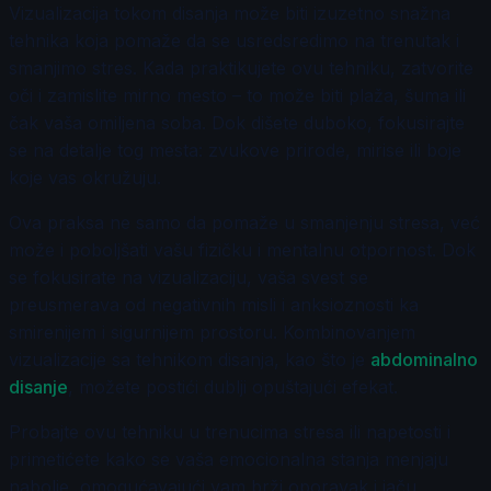
Vizualizacija tokom disanja može biti izuzetno snažna
tehnika koja pomaže da se usredsredimo na trenutak i
smanjimo stres. Kada praktikujete ovu tehniku, zatvorite
oči i zamislite mirno mesto – to može biti plaža, šuma ili
čak vaša omiljena soba. Dok dišete duboko, fokusirajte
se na detalje tog mesta: zvukove prirode, mirise ili boje
koje vas okružuju.
Ova praksa ne samo da pomaže u smanjenju stresa, već
može i poboljšati vašu fizičku i mentalnu otpornost. Dok
se fokusirate na vizualizaciju, vaša svest se
preusmerava od negativnih misli i anksioznosti ka
smirenijem i sigurnijem prostoru. Kombinovanjem
vizualizacije sa tehnikom disanja, kao što je
abdominalno
disanje
, možete postići dublji opuštajući efekat.
Probajte ovu tehniku u trenucima stresa ili napetosti i
primetićete kako se vaša emocionalna stanja menjaju
nabolje, omogućavajući vam brži oporavak i jaču