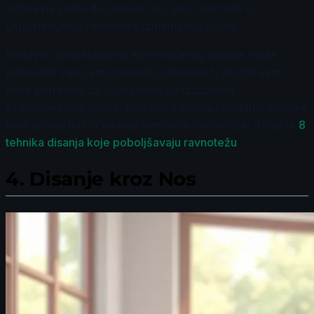
vežba ne samo da smiruje um, već i pomaže u
uspostavljanju ravnoteže između tela i uma.
Redovno praktikovanje kontrolisanog disanja može
poboljšati vašu emocionalnu otpornost i pružiti vam
alate potrebne za suočavanje sa izazovima
svakodnevnog života. Ako vas zanimaju dodatne tehnike
koje pomažu u očuvanju mentalne ravnoteže, istražite
8
tehnika disanja koje poboljšavaju ravnotežu
.
4.
Disanje kroz Nos