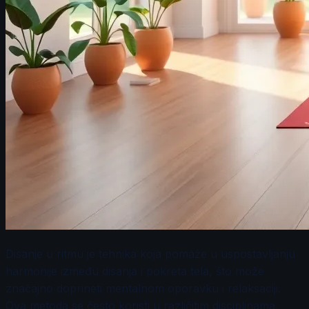
Disanje u ritmu je tehnika koja pomaže u uspostavljanju
harmonije između disanja i pokreta tela, što može
značajno doprineti mentalnom oporavku i relaksaciji.
Ova metoda se često koristi u različitim disciplinama,