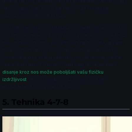
disanja na nos pomaže vam da postanete svesniji svog
ritma disanja, što može biti ključno za smanjenje
napetosti i povećanje fokusa.
Da biste iskoristili ovu tehniku, pronađite miran prostor i
udobno se smestite. Zatvorite usta i lagano udišite kroz
nos, brojeći do četiri. Zadržite dah na trenutak, a zatim
polako izdahnite kroz nos, takođe brojeći do četiri.
Ponavljajte ovu vežbu nekoliko minuta dok ne osetite
smirenost i jasnoću uma. Pored toga, istražite kako
disanje kroz nos može poboljšati vašu fizičku
izdržljivost
, što je posebno važno za sportiste i
entuzijaste aktivnog načina života.
5.
Tehnika 4-7-8