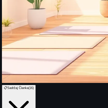
📋
Sadržaj Članka
(
16
)