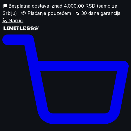
🚚 Besplatna dostava iznad 4.000,00 RSD (samo za
Srbiju) · 💳 Plaćanje pouzećem · 🔁 30 dana garancija
🚀
Naruči