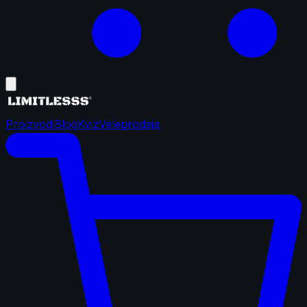
Proizvodi
Blog
Kviz
Veleprodaja