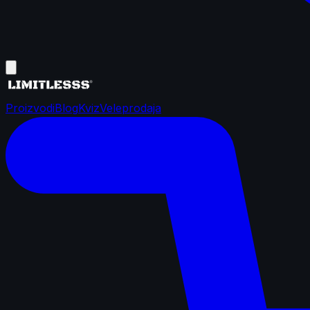
Proizvodi
Blog
Kviz
Veleprodaja