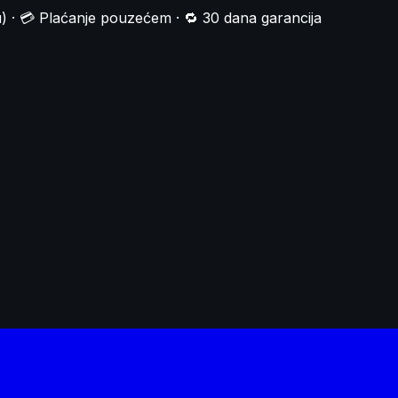
) · 💳 Plaćanje pouzećem · 🔁 30 dana garancija