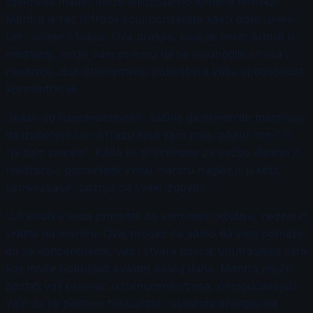
upotreba mantri može biti izuzetno korisna tehnika.
Mantra je reč ili fraza koju ponavljate kako biste umirili
um i usmerili fokus. Ova praksa, koja se često koristi u
meditaciji, može vam pomoći da se oslobodite stresa i
nesanice, dok istovremeno poboljšava vašu sposobnost
koncentracije.
Jedan od najjednostavnijih načina da primenite mantru je
da izaberete reč ili frazu koja vam prija, poput "mir" ili
"ja sam smiren". Kada se pripremate za vežbu disanja ili
meditaciju, ponavljajte svoju mantru naglas ili u sebi,
usmeravajući pažnju na svaki izgovor.
U trenutku kada primetite da vam misli odlutaju, nežno ih
vratite na mantru. Ovaj proces ne samo da vam pomaže
da se koncentrišete, već i stvara osećaj unutrašnjeg mira
koji može poboljšati kvalitet vašeg daha. Mantra može
postati vaš oslonac u trenucima stresa, omogućavajući
vam da se ponovo fokusirate i usmerite energiju na