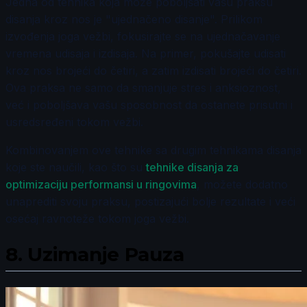
Jedna od tehnika koja može poboljšati vašu praksu
disanja kroz nos je "ujednačeno disanje". Prilikom
izvođenja joga vežbi, fokusirajte se na ujednačavanje
vremena udisaja i izdisaja. Na primer, pokušajte udisati
kroz nos brojeći do četiri, a zatim izdisati brojeći do četiri.
Ova praksa ne samo da smanjuje stres i anksioznost,
već i poboljšava vašu sposobnost da ostanete prisutni i
usredsređeni tokom vežbi.
Kombinovanjem ove tehnike sa drugim tehnikama disanja
koje ste naučili, kao što su
tehnike disanja za
optimizaciju performansi u ringovima
, možete dodatno
unaprediti svoju praksu, postizajući bolje rezultate i veći
osećaj ravnoteže tokom joga vežbi.
8.
Uzimanje Pauza