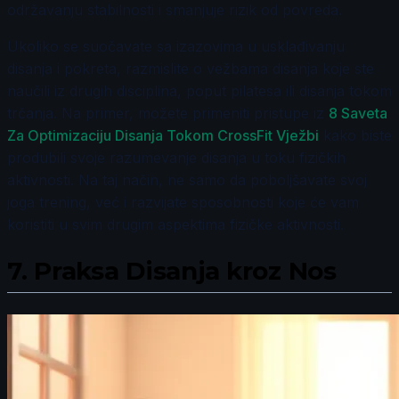
održavanju stabilnosti i smanjuje rizik od povreda.
Ukoliko se suočavate sa izazovima u usklađivanju
disanja i pokreta, razmislite o vežbama disanja koje ste
naučili iz drugih disciplina, poput pilatesa ili disanja tokom
trčanja. Na primer, možete primeniti pristupe iz
8 Saveta
Za Optimizaciju Disanja Tokom CrossFit Vježbi
kako biste
produbili svoje razumevanje disanja u toku fizičkih
aktivnosti. Na taj način, ne samo da poboljšavate svoj
joga trening, već i razvijate sposobnosti koje će vam
koristiti u svim drugim aspektima fizičke aktivnosti.
7.
Praksa Disanja kroz Nos