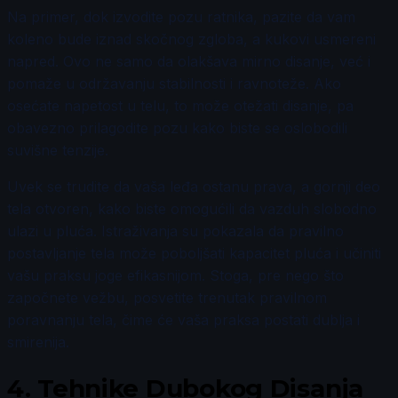
Na primer, dok izvodite pozu ratnika, pazite da vam
koleno bude iznad skočnog zgloba, a kukovi usmereni
napred. Ovo ne samo da olakšava mirno disanje, već i
pomaže u održavanju stabilnosti i ravnoteže. Ako
osećate napetost u telu, to može otežati disanje, pa
obavezno prilagodite pozu kako biste se oslobodili
suvišne tenzije.
Uvek se trudite da vaša leđa ostanu prava, a gornji deo
tela otvoren, kako biste omogućili da vazduh slobodno
ulazi u pluća. Istraživanja su pokazala da pravilno
postavljanje tela može poboljšati kapacitet pluća i učiniti
vašu praksu joge efikasnijom. Stoga, pre nego što
započnete vežbu, posvetite trenutak pravilnom
poravnanju tela, čime će vaša praksa postati dublja i
smirenija.
4.
Tehnike Dubokog Disanja