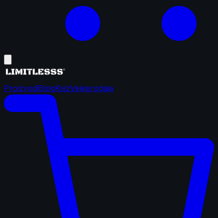
Proizvodi
Blog
Kviz
Veleprodaja