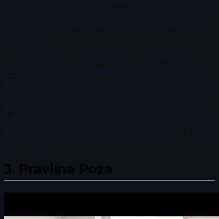
težinu svake nožice, kao i stabilnost koju pruža tlo ispod
vas. Izvrstan savet je da se zamislite kao stablo koje
raste iz tla, čime ćete ojačati svoju koncentraciju i
oslonac.
Takođe, prilikom izvođenja vežbi, pokušajte da
izbegnete gledanje u ogledalo. Umesto toga, usmerite
pažnju unutra, na osećaj ravnoteže, snage i povezanosti
sa podlogom. Ova praksa ne samo da poboljšava vašu
fizičku izdržljivost, već i doprinosi smanjenju stresa i
anksioznosti. Povezivanje sa terenom može vam pomoći
da dublje uronite u svoju praksu joge, otkrivajući nove
nivoe svesti i prisutnosti.
3.
Pravilna Poza