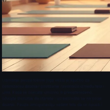
Uzimanje pauza tokom joga vežbi je ključno za
optimizaciju disanja i postizanje ravnoteže između tela i
uma. Kada se osećate umorno ili preopterećeno,
odvojite trenutak da stanete i usredsredite se na svoje
disanje. Pauze omogućavaju vašem telu da se opusti i