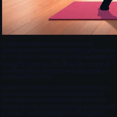
Usklađivanje disanja sa pokretom ključno je za
postizanje ravnoteže i efikasnosti tokom joga vežbi. Kada
se krećete kroz različite asane, važno je da svaki pokret
bude sinhronizovan sa vašim dahom. Ovo ne samo da
pomaže u održavanju koncentracije, već i poboljšava
protok energije kroz telo.
Prilikom izvođenja asana, pokušajte da udišete dok se
pripremate za pokret, a izdišete dok ga izvodite. Na
primer, kada prelazite iz pozicije "Mačka" u "Kravu",
udahnite dok savijate kičmu prema dolje, a izdahnite dok
je vraćate u neutralan položaj. Ova tehnika pomaže u