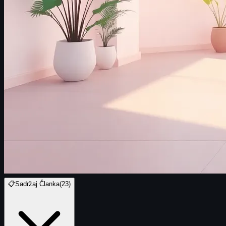
📋
Sadržaj Članka
(
23
)