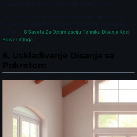
preusmerite energiju i oslobodite napetost u telu.
Za više informacija o tehnikama disanja koje možete
primeniti u različitim fizičkim aktivnostima, pogledajte
članak o
8 Saveta Za Optimizaciju Tehnika Disanja Kod
Powerliftinga
.
6.
Usklađivanje Disanja sa
Pokretom