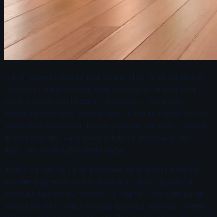
U jogi, povezivanje sa terenom je ključno za stabilnost i
ravnotežu tokom vežbi. Ovaj koncept podrazumeva
svest o svom telu i osećaju u prostoru, što može
značajno poboljšati vašu praksu. Kada se fokusirate na
kontakt sa podlogom, bilo da vežbate na tepihu, travi ili
drugoj površini, vaša svest o telu se povećava, što
doprinosi boljem izvođenju poza.
Jedan od načina da se povežete sa terenom jeste da
obratite pažnju na svoja stopala. Prilikom izvođenja
položaja kao što su "stablo" ili "ratnik", probajte da se
fokusirate na to kako stopala dodiruju podlogu. Osetite