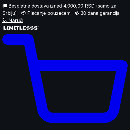
🚚 Besplatna dostava iznad 4.000,00 RSD (samo za
Srbiju) · 💳 Plaćanje pouzećem · 🔁 30 dana garancija
🚀
Naruči