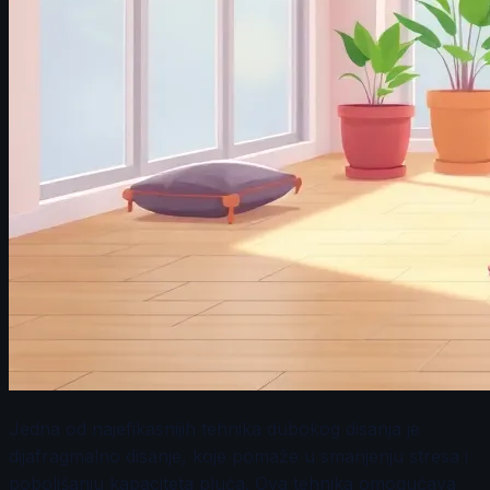
Jedna od najefikasnijih tehnika dubokog disanja je
dijafragmalno disanje, koje pomaže u smanjenju stresa i
poboljšanju kapaciteta pluća. Ova tehnika omogućava