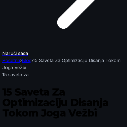
Naruči sada
Početna
›
Blog
›
15 Saveta Za Optimizaciju Disanja Tokom
Joga Vežbi
15 saveta za
15 Saveta Za
Optimizaciju Disanja
Tokom Joga Vežbi