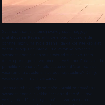
Svesnost disanja je temelj svakog uspešnog joga
praktikovanja. Kada praktikujete jogu, ključno je da
obratite pažnju na svoje disanje i da ga koristite kao alat
za fokusiranje i opuštanje. Prvi korak ka povećanju
svesnosti disanja je da se usredsredite na svoj ritam
disanja pre nego što započnete s vežbama. Pokušajte da
primetite kako se vaše telo oseća dok dišete – da li su
vaša ramena opuštena ili su pod napetostima? Da li je
vaše disanje mirno ili ubrzano?
Jedna od tehnika koja se može koristiti za povećanje
svesnosti disanja je vežba "brojanja disanja". U ovoj
vežbi, dok udišete, brojte do četiri, zadržite dah na