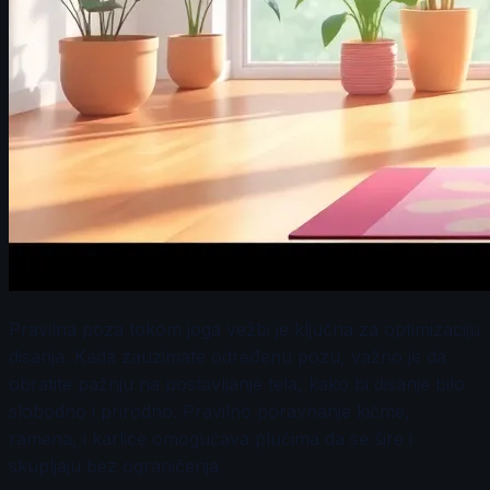
Pravilna poza tokom joga vežbi je ključna za optimizaciju
disanja. Kada zauzimate određenu pozu, važno je da
obratite pažnju na postavljanje tela, kako bi disanje bilo
slobodno i prirodno. Pravilno poravnanje kičme,
ramena, i karlice omogućava plućima da se šire i
skupljaju bez ograničenja.