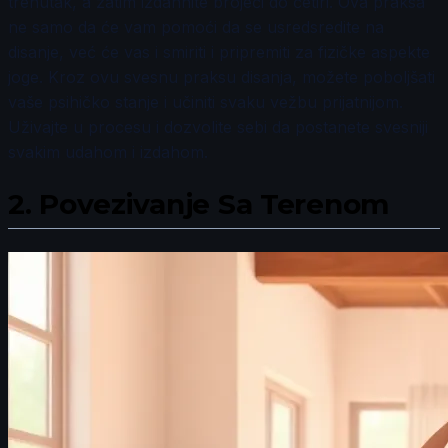
trenutak, a zatim izdahnite brojeći do četiri. Ova praksa
ne samo da će vam pomoći da se usredsredite na
disanje, već će vas i smiriti i pripremiti za fizičke aspekte
joge. Kroz ovu svesnu praksu disanja, možete poboljšati
vaše psihičko stanje i učiniti svaku vežbu prijatnijom.
Uživajte u procesu i dozvolite sebi da postanete svesniji
svakim udahom i izdahom.
2.
Povezivanje Sa Terenom