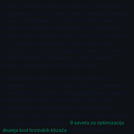
vazduhu da prodre dublje u pluća, što rezultira boljom
oksigenacijom tela. Da biste pravilno izveli dijafragmalno
disanje, počnite tako što ćete leći na leđa ili sedeti sa
uspravnim držanjem. Stavite jednu ruku na stomak, a
drugu na grudi. Udahnite polako kroz nos, fokusirajući
se na podizanje stomaka, dok grudi ostaju mirne.
Izdahnite kroz usta, dopuštajući stomaku da se vrati u
prvobitni položaj. Ponavljajte ovu vežbu nekoliko
minuta, usredsređujući se na ritam disanja.
Ova tehnika nije samo korisna tokom joge, već i u
svakodnevnom životu, jer može pomoći u smanjenju
anksioznosti i poboljšanju opšteg blagostanja. Uključite
dijafragmalno disanje u svoju dnevnu rutinu ili ga
prakticirajte pre vežbanja kako biste postigli bolje
rezultate. Takođe, možete isprobati ovu tehniku zajedno
sa drugim vežbama disanja iz
8 saveta za optimizaciju
disanja kod brzinskih klizača
kako biste dodatno