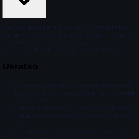
Disanje je ključni element joga vežbi, posebno kada se
praktikuju na otvorenom. U ovom blog postu, otkrićete
15 saveta koji će vam pomoći da optimizujete svoje
disanje i poboljšate iskustvo joge na svežem vazduhu.
Ukratko
💡 Svesnost disanja je ključna za uspešnu praksu
joge; fokusirajte se na ritam disanja da biste postigli
bolje rezultate.
✅ Pravilno poravnanje tela omogućava slobodno
disanje, stoga obratite pažnju na svoje poze tokom
vežbi.
🎯 Usklađivanje disanja sa pokretima poboljšava