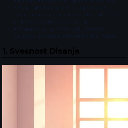
vašu koncentraciju i smanjuje rizik od povreda.
⚡ Praktikujte dijafragmalno disanje za bolju
oksigenaciju i smanjenje stresa; fokusirajte se na
podizanje stomaka prilikom udisaja.
🔑 Uzimanje pauza tokom vežbi pomaže u
opuštanju i povećava vašu svest o telu i disanju.
1.
Svesnost Disanja