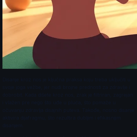
Disanje kroz nos je ključna praksa koju treba uključiti u
svoje joga vežbe, jer nudi brojne prednosti za zdravlje i
dobrobit. Kada dišete kroz nos, zrak je filtriran, zagrejan
i vlažen pre nego što uđe u pluća, što pomaže u
očuvanju zdravlja disajnih puteva. Takođe, nosno disanje
aktivira dijafragmu, što rezultira dubljim i efikasnijim
disanjem.