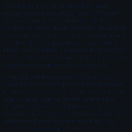
Kontrola disanja je ključni aspekt joge koji može
značajno poboljšati vašu praksu. Jedan od najboljih
načina da unapredite kontrolu disanja jeste da se
fokusirate na ritmičko disanje tokom vežbi. To znači da
bi svaki udah i izdah trebao da budu usklađeni sa vašim
pokretima. Na primer, kada ulazite u pozu, udahnite
duboko, a tokom izlaska iz poze izdahnite polako. Ova
sinhronizacija stvara harmoniju između vašeg tela i uma,
pomaže vam da se usredsredite i smanjite stres.
Pored toga, praktikovanje vežbi disanja kao što su
pranayama može dodatno poboljšati vašu sposobnost
da kontrolišete svoje disanje. Pranayama, koja se često
koristi u jogi, uključuje različite tehnike disanja koje
omogućavaju povećanje kapaciteta pluća i poboljšanje
cirkulacije. Kada se osećate preopterećeno ili zagušeno,
uzmite trenutak da se fokusirate na svoj dah. Kroz
svesnost i kontrolu disanja, postaćete sposobni da