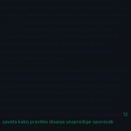
intenzivnijom situacijom, često dolazi do ubrzanog
disanja koje može dodatno povećati osećaj anksioznosti.
Jedan od najefikasnijih saveta je primena tehnike disanja
"4-7-8". Ova tehnika uključuje četiri sekunde udisanja
kroz nos, sedam sekundi zadržavanja daha, i osam
sekundi izdisanja kroz usta. Ova metoda ne samo da
pomaže u smirivanju tela, već i optimizuje dotok
kiseonika, što je od suštinskog značaja za pravilnu
funkciju mišića tokom napora.
Primenom ove tehnike tokom napada, možete poboljšati
svoju koncentraciju i performanse na terenu. Pored
toga, ne zaboravite na važnost postepenog vraćanja u
normalan ritam disanja nakon intenzivnog napora, što
možete dodatno unaprediti kroz vežbe disanja pre
utakmice. Ako želite da saznate više o tome kako
pravilno disanje može poboljšati oporavak, pogledajte
12
saveta kako pravilno disanje unapređuje oporavak
.