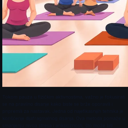
Tokom pauza u fizičkim aktivnostima, važno je fokusirati
se na pravilno disanje kako biste se brže oporavili i
pripremili za nastavak. Jedna od najefikasnijih tehnika je
korišćenje dijafragmalnog disanja. Ova metoda pomaže u
smanjenju nivoa stresa i anksioznosti, što može biti