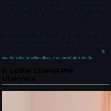
Praktikujte ovu tehniku tokom treninga, fokusirajući se
na to da svaki pokret prati pravilno disanje. Na taj način,
kada dođe trenutak prave akcije, vaša kontrola disanja
će postati automatska, što će vam omogućiti da se više
usredsredite na strategiju i timsku igru. Sinhronizacija
disanja sa pokretima može vam pomoći da postignete
bolje rezultate i poboljšate svoju ukupnu igračku
izvedbu. Ako želite da saznate više o tome kako pravilno
disanje može unaprediti vašu igru, pogledajte članak
10
saveta kako pravilno disanje unapređuje košarku
.
5.
Vežbe Disanja Pre
Utakmice