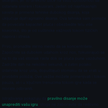
disanjem, jer to direktno utiče na vašu sposobnost da
ostanete smireni i fokusirani. Jedan od najefikasnijih
saveta je primena tehnike dubokog disanja, koja
uključuje dijafragmalno disanje. Ova tehnika vam pomaže
da povećate kapacitet pluća i obezbedite telu više
kiseonika, što je od suštinske važnosti tokom fizičkih
napora i stresa.
Prvo, pronađite mirno mesto da se koncentrišete.
Započnite sa dubokim udahom kroz nos, fokusirajući se
na to da vaš stomak raste dok se pluća pune vazduhom.
Zadržite dah na nekoliko sekundi, a zatim polako
izdahnite kroz usta, dopuštajući stomaku da se vrati u
prvobitni položaj. Ove vežbe možete primenjivati i tokom
pauza, ali i u ključnim trenucima tokom igre kada se
morate odbraniti.
Istraživanja pokazuju da
pravilno disanje može
unaprediti vašu igru
, stoga ne zaboravite da redovno