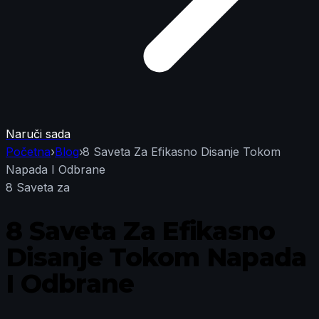
Naruči sada
Početna
›
Blog
›
8 Saveta Za Efikasno Disanje Tokom
Napada I Odbrane
8 Saveta za
8 Saveta Za Efikasno
Disanje Tokom Napada
I Odbrane