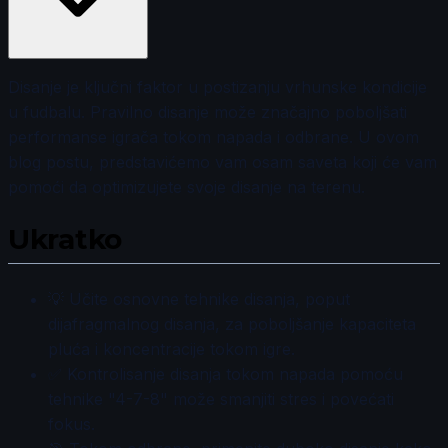
Disanje je ključni faktor u postizanju vrhunske kondicije
u fudbalu. Pravilno disanje može značajno poboljšati
performanse igrača tokom napada i odbrane. U ovom
blog postu, predstavićemo vam osam saveta koji će vam
pomoći da optimizujete svoje disanje na terenu.
Ukratko
💡 Učite osnovne tehnike disanja, poput
dijafragmalnog disanja, za poboljšanje kapaciteta
pluća i koncentracije tokom igre.
✅ Kontrolisanje disanja tokom napada pomoću
tehnike "4-7-8" može smanjiti stres i povećati
fokus.