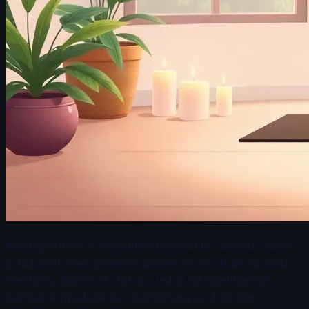
Kada govorimo o mentalnim tehnikama i disanju, važno
je razumeti kako pravilno disanje može uticati na vašu
mentalnu stabilnost i fokus. Jedna od najefikasnijih
tehnika je vizualizacija u kombinaciji sa dubokim