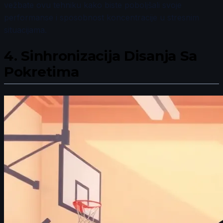
vežbate ovu tehniku kako biste poboljšali svoje
performanse i sposobnost koncentracije u stresnim
situacijama.
4.
Sinhronizacija Disanja Sa
Pokretima