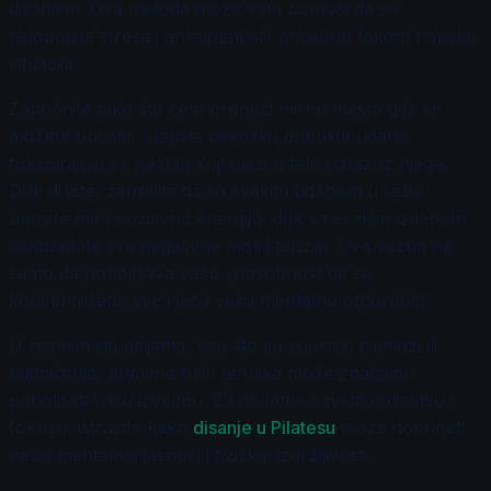
disanjem. Ova metoda može vam pomoći da se
oslobodite stresa i anksioznosti, posebno tokom napetih
situacija.
Započnite tako što ćete pronaći mirno mesto gde se
možete opustiti. Uzmite nekoliko dubokih udaha,
fokusirajući se na dah koji ulazi u telo i izlazi iz njega.
Dok dišete, zamislite da sa svakim udahom u sebe
unosite mir i pozitivnu energiju, dok sa svakim izdahom
oslobađate sve negativne misli i tenzije. Ova vežba ne
samo da poboljšava vašu sposobnost da se
koncentrišete, već i jača vašu mentalnu otpornost.
U realnim situacijama, kao što su sportski treninzi ili
takmičenja, primena ovih tehnika može značajno
poboljšati vašu izvedbu. Za dodatne savete o disanju i
fokusu, istražite kako
disanje u Pilatesu
može doprineti
vašoj mentalnoj jasnoći i fizičkoj izdržljivosti.