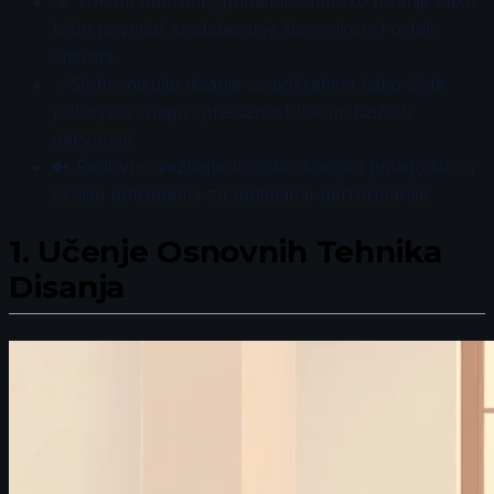
🎯 Tokom odbrane, primenite duboko disanje kako
biste povećali snabdevanje kiseonikom i ostali
smireni.
⚡ Sinhronizujte disanje sa pokretima kako biste
poboljšali snagu i preciznost tokom fizičkih
aktivnosti.
🔑 Redovno vežbajte tehnike disanja i prilagodite ih
svojim potrebama za optimalne performanse.
1.
Učenje Osnovnih Tehnika
Disanja