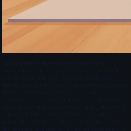
Osnovne tehnike disanja su temelj za efikasno
upravljanje energijom tokom igre. Jedna od najvažnijih
veština koju bi svaki sportista trebao da ovlada je
dijafragmalno disanje. Ova tehnika, poznata i kao stomak
disanje, omogućava duboko i mirno disanje koje
osigurava optimalnu izmenu gasova u telu. Da biste je
savladali, počnite sa vežbama koje uključuju ležanje na
leđima, sa jednim rukom na stomaku, a drugim na
grudima. Fokusirajte se na to da vaš stomak diže ruku
dok udahnete kroz nos, dok grudni koš ostaje relativno