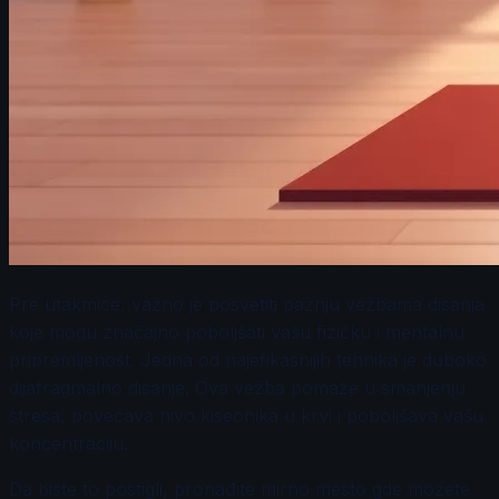
Pre utakmice, važno je posvetiti pažnju vežbama disanja
koje mogu značajno poboljšati vašu fizičku i mentalnu
pripremljenost. Jedna od najefikasnijih tehnika je duboko
dijafragmalno disanje. Ova vežba pomaže u smanjenju
stresa, povećava nivo kiseonika u krvi i poboljšava vašu
koncentraciju.
Da biste to postigli, pronađite mirno mesto gde možete