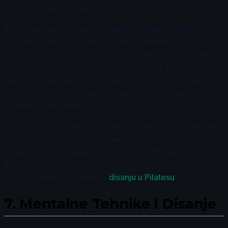
ključno za vašu izvedbu.
Započnite tako što ćete se udobno smestiti, zatvoriti oči i
postaviti ruke na stomak. Duboko udahnite kroz nos,
omogućavajući da se stomak širi, a ne grudi. Zadržite
dah na trenutak, a zatim polako izdahnite kroz usta,
osećajući kako se stomak vraća u prvobitni položaj.
Ponovite ovu vežbu nekoliko puta, usmeravajući pažnju
na svaki udah i izdah.
Ova tehnika ne samo da će vam pomoći da se osvežite i
smanjite umor, već i da se mentalno pripremite za
sledeći izazov. Takođe, razmislite o tome kako pravilno
disanje može unaprediti vašu praksu i performanse, kao
što je istraženo u članku o
disanju u Pilatesu
.
7.
Mentalne Tehnike I Disanje