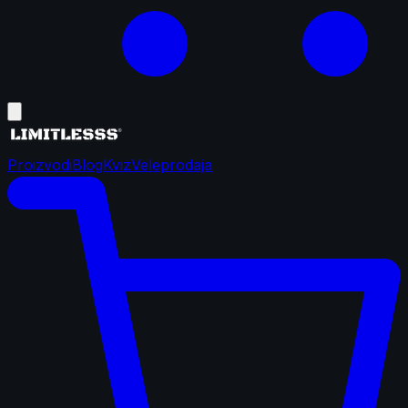
Proizvodi
Blog
Kviz
Veleprodaja