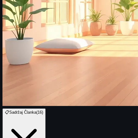
📋
Sadržaj Članka
(
16
)