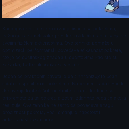
Kada govorimo o sinhronizaciji disanja sa pokretima,
važno je razumeti kako pravilno uskladiti ritam disanja sa
svojim fizičkim aktivnostima. Ova tehnika pomaže u
optimizaciji performansi i povećava efikasnost pokreta,
što je od suštinskog značaja u sportovima kao što su
košarka, fudbal ili borilačke veštine.
Jedan od praktičnih saveta je da sinhronizujete udah i
izdah sa specifičnim pokretima. Na primer, kada izvodite
dodavanje lopte ili šut, udahnite u trenutku kada se
pripremate za taj pokret, a zatim izdahnite kada se akcija
realizuje. Ova tehnika ne samo da povećava snagu i
preciznost pokreta, već i smanjuje napetost i
anksioznost tokom igre.