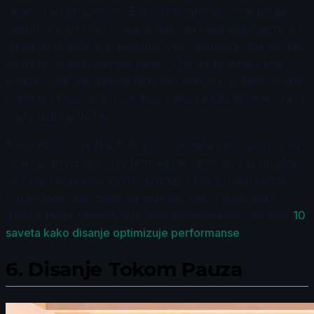
sedeti ili ležati udobno. Započnite tako što ćete polako
udahnuti kroz nos, osiguravajući da vaša dijafragma, a
ne samo grudni koš, pomera. Dok udahnete, fokusirajte
se na to da vam stomak raste, a ne da se vaše rame
podiže. Zadržite dah na nekoliko sekundi, a zatim polako
izdahnite kroz usta, osećajući kako se vaš stomak vraća
u prvobitni položaj.
Ponovite ovu vežbu 5-10 puta, usmeravajući pažnju na
svaki udah i izdah. Ova tehnika ne samo da vas opušta,
već vas i priprema za fizički izazov koji je pred vama.
Pored toga, ako želite da saznate više o tome kako
disanje može optimizovati vaše performanse, istražite
10
saveta kako disanje optimizuje performanse
.
6.
Disanje Tokom Pauza