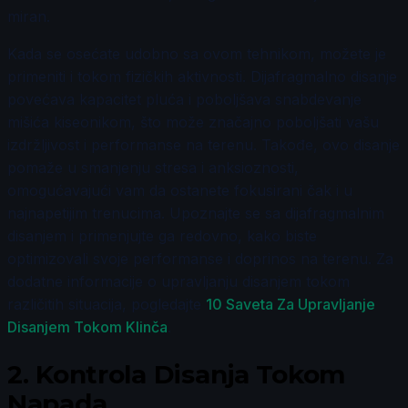
miran.
Kada se osećate udobno sa ovom tehnikom, možete je
primeniti i tokom fizičkih aktivnosti. Dijafragmalno disanje
povećava kapacitet pluća i poboljšava snabdevanje
mišića kiseonikom, što može značajno poboljšati vašu
izdržljivost i performanse na terenu. Takođe, ovo disanje
pomaže u smanjenju stresa i anksioznosti,
omogućavajući vam da ostanete fokusirani čak i u
najnapetijim trenucima. Upoznajte se sa dijafragmalnim
disanjem i primenjujte ga redovno, kako biste
optimizovali svoje performanse i doprinos na terenu. Za
dodatne informacije o upravljanju disanjem tokom
različitih situacija, pogledajte
10 Saveta Za Upravljanje
Disanjem Tokom Klinča
.
2.
Kontrola Disanja Tokom
Napada