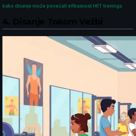
kako disanje može povećati efikasnost HIIT treninga
.
4.
Disanje Tokom Vežbi