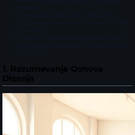
optimizuje snabdevanje kiseonikom i povećava
izdržljivost.
⚡ Kontrolisano disanje smanjuje anksioznost i
poboljšava mentalnu jasnoću, što može poboljšati
koncentraciju.
🔑 Redovno praktikovanje disanja, kao i vođenje
dnevnika disanja, unapređuje vaše veštine i fizičke
performanse.
1.
Razumevanje Osnova
Disanja