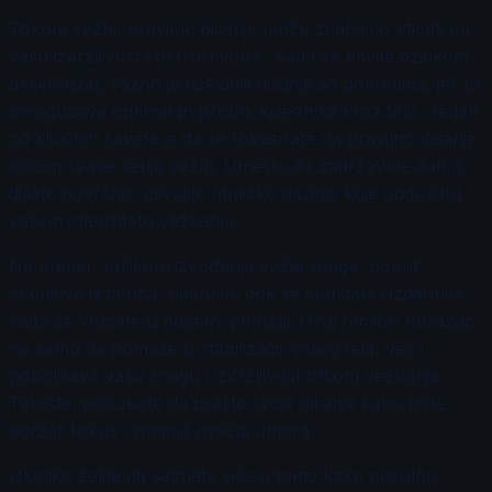
Tokom vežbi, pravilno disanje može značajno uticati na
vašu izdržljivost i performanse. Kada se bavite fizičkom
aktivnošću, važno je uskladiti disanje sa pokretima, jer to
omogućava optimalan protok kiseonika kroz telo. Jedan
od ključnih saveta je da se fokusirate na pravilno disanje
tokom svake serije vežbi. Umesto da zadržavate dah ili
dišete površno, usvojite ritmičko disanje koje odgovara
vašem intenzitetu vežbanja.
Na primer, prilikom izvođenja vežbi snage, poput
čučnjeva ili benča, udahnite dok se spuštate i izdahnite
kada se vraćate u početni položaj. Ovaj ritmički obrazac
ne samo da pomaže u stabilizaciji vašeg tela, već i
poboljšava vašu snagu i izdržljivost tokom vežbanja.
Takođe, pokušajte da pratite svoje disanje kako biste
održali fokus i smanjili osećaj umora.
Ukoliko želite da saznate više o tome kako pravilno