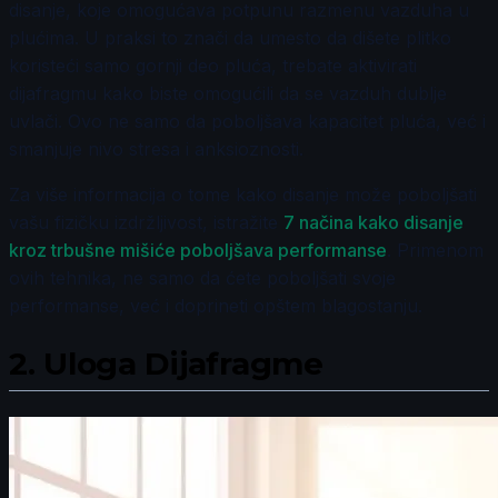
disanje, koje omogućava potpunu razmenu vazduha u
plućima. U praksi to znači da umesto da dišete plitko
koristeći samo gornji deo pluća, trebate aktivirati
dijafragmu kako biste omogućili da se vazduh dublje
uvlači. Ovo ne samo da poboljšava kapacitet pluća, već i
smanjuje nivo stresa i anksioznosti.
Za više informacija o tome kako disanje može poboljšati
vašu fizičku izdržljivost, istražite
7 načina kako disanje
kroz trbušne mišiće poboljšava performanse
. Primenom
ovih tehnika, ne samo da ćete poboljšati svoje
performanse, već i doprineti opštem blagostanju.
2.
Uloga Dijafragme