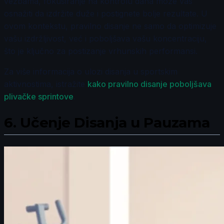
vežbama, fokusiranje na kontrolu daha može vas
osnažiti da izdržite duže i postignete bolje rezultate. U
ovom kontekstu, pravilno disanje ne samo da optimizuje
vašu izdržljivost, već i poboljšava vašu koncentraciju,
što je ključno za postizanje vrhunskih performansi.
Za više informacija o ulozi disanja u sportskim
aktivnostima, istražite
kako pravilno disanje poboljšava
plivačke sprintove
.
6.
Učenje Disanja u Pauzama