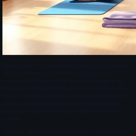
Razumevanje osnova disanja je ključno za optimizaciju
vaših performansi, kako tokom vežbanja, tako i u
svakodnevnom životu. Prvo što treba da znate je da
disanje nije samo automatski proces, već veština koju
možemo svesno kontrolisati i unaprediti. Kada pravilno
dišemo, obezbeđujemo telu dovoljno kiseonika, što
omogućava optimalno funkcionisanje svih telesnih
sistema.
Jedan od najvažnijih aspekata disanja je dijafragmalno