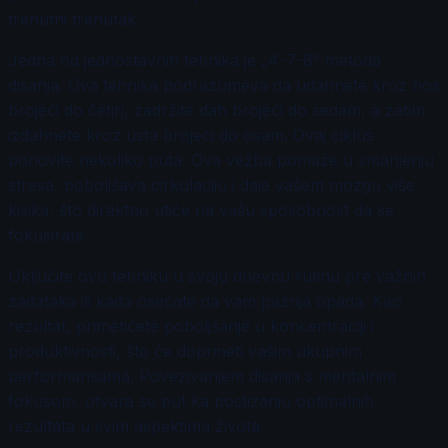
trenutni trenutak.
Jedna od jednostavnih tehnika je „4-7-8“ metoda
disanja. Ova tehnika podrazumeva da udahnete kroz nos
brojeći do četiri, zadržite dah brojeći do sedam, a zatim
izdahnete kroz usta brojeći do osam. Ovaj ciklus
ponovite nekoliko puta. Ova vežba pomaže u smanjenju
stresa, poboljšava cirkulaciju i daje vašem mozgu više
kisika, što direktno utiče na vašu sposobnost da se
fokusirate.
Uključite ovu tehniku u svoju dnevnu rutinu pre važnih
zadataka ili kada osećate da vam pažnja opada. Kao
rezultat, primetićete poboljšanje u koncentraciji i
produktivnosti, što će doprineti vašim ukupnim
performansama. Povezivanjem disanja s mentalnim
fokusom, otvara se put ka postizanju optimalnih
rezultata u svim aspektima života.