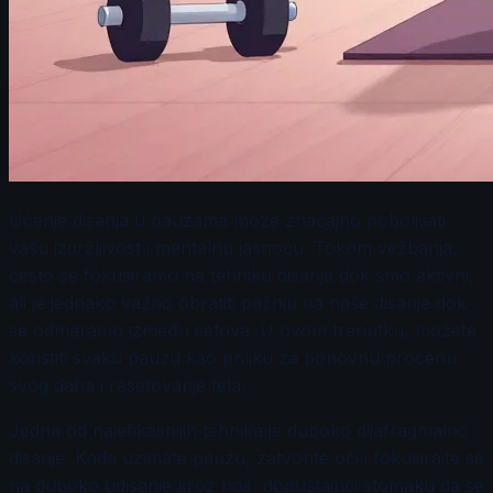
Učenje disanja u pauzama može značajno poboljšati
vašu izdržljivost i mentalnu jasnoću. Tokom vežbanja,
često se fokusiramo na tehniku disanja dok smo aktivni,
ali je jednako važno obratiti pažnju na naše disanje dok
se odmaramo između setova. U ovom trenutku, možete
koristiti svaku pauzu kao priliku za ponovnu procenu
svog daha i resetovanje tela.
Jedna od najefikasnijih tehnika je duboko dijafragmalno
disanje. Kada uzimate pauzu, zatvorite oči i fokusirajte se
na duboko udisanje kroz nos, dopuštajući stomaku da se