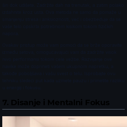
širi dok udišete. Zadržite dah na trenutak, a zatim polako
izdahnite kroz usta. Ova metoda ne samo da pomaže u
smanjenju stresa i anksioznosti, već i obezbeđuje da se
vaše telo opskrbi potrebnom kisikom tokom fizičkih
napora.
Ovakav pristup može vam pomoći da se brže oporavite
između setova, omogućavajući vam da zadržite visok
nivo performansi tokom cele vežbe. Razvijanje ove
navike može doprineti vašem ukupnom napretku, a
takođe poboljšava i vašu svest o telu. Isprobajte ovu
tehniku sledeći put kada uzmete pauzu i primetite razliku
u energiji i fokusu.
7.
Disanje i Mentalni Fokus