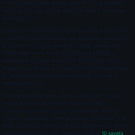
može smanjiti iritaciju disajnih puteva. Ovo je posebno
važno tokom intenzivnog vežbanja, kada je regulacija
disanja ključna.
Jedan od ključnih benefita nosnog disanja je povećana
proizvodnja azotnog oksida, koji poboljšava cirkulaciju i
protok krvi. To može dovesti do boljeg snabdevanja
mišića kiseonikom, što je od suštinskog značaja za
poboljšanje sportske izdržljivosti. Pored toga, nosno
disanje može pomoći u smanjenju stresa i anksioznosti,
jer aktivira parasimpatički nervni sistem, što vodi do
stanja opuštenosti.
Da biste poboljšali svoju tehniku, praktikujte nosno
disanje tokom svakodnevnih aktivnosti i vežbi.
Postepeno, prelazite na nosno disanje gde god je to
moguće, uključujući i treninge visokog intenziteta. Ako
želite da saznate više o tome kako disanje može uticati
na efikasnost vašeg HIIT treninga, istražite
10 saveta