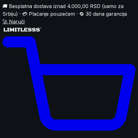
🚚 Besplatna dostava iznad 4.000,00 RSD (samo za
Srbiju) · 💳 Plaćanje pouzećem · 🔁 30 dana garancija
🚀
Naruči