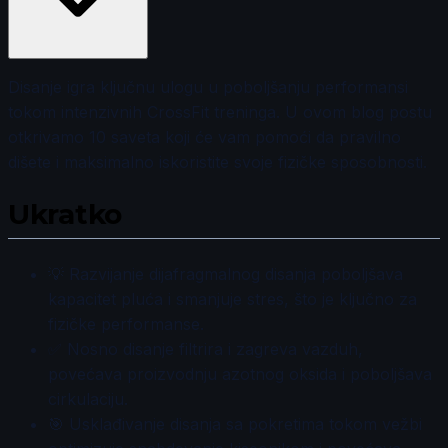
Disanje igra ključnu ulogu u poboljšanju performansi
tokom intenzivnih CrossFit treninga. U ovom blog postu
otkrivamo 10 saveta koji će vam pomoći da pravilno
dišete i maksimalno iskoristite svoje fizičke sposobnosti.
Ukratko
💡 Razvijanje dijafragmalnog disanja poboljšava
kapacitet pluća i smanjuje stres, što je ključno za
fizičke performanse.
✅ Nosno disanje filtrira i zagreva vazduh,
povećava proizvodnju azotnog oksida i poboljšava
cirkulaciju.
🎯 Usklađivanje disanja sa pokretima tokom vežbi