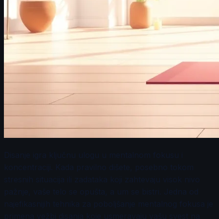
Disanje igra ključnu ulogu u mentalnom fokusu i
koncentraciji. Kada pravilno dišete, posebno tokom
stresnih situacija ili zadataka koji zahtevaju visok nivo
pažnje, vaše telo se opušta, a um se bistri. Jedna od
najefikasnijih tehnika za poboljšanje mentalnog fokusa je
primena vežbi disanja koje usmeravaju vašu svest na