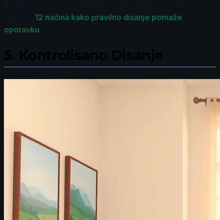
disanje može pomoći u oporavku nakon treninga,
istražite
12 načina kako pravilno disanje pomaže
oporavku
.
5.
Kontrolisano Disanje