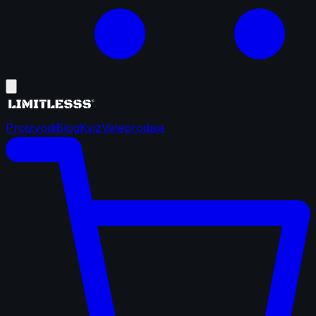
Proizvodi
Blog
Kviz
Veleprodaja