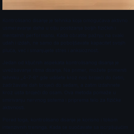
Kontrolisano disanje je tehnika koja omogućava aktivno
usmeravanje daha u cilju postizanja boljih fizičkih i
mentalnih performansi. Kada obratite pažnju na svaki
udah i izdah, ne samo da poboljšavate kapacitet svojih
pluća, već i smanjujete stres i anksioznost.
Jedan od ključnih aspekata kontrolisanog disanja je
uvežbavanje ritma disanja. Na primer, možete primeniti
tehniku „4-7-8“ gde udišete kroz nos brojeći do četiri,
zadržavate dah brojeći do sedam, a zatim izdahnete
kroz usta brojeći do osam. Ova metoda pomaže u
smirivanju nervnog sistema i priprema telo za fizičke
aktivnosti.
Pored toga, kontrolisano disanje je korisno i tokom
intenzivnih treninga. Kada se suočavate sa iscrpljujućim