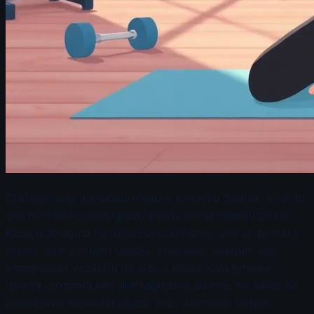
Dijafragma igra ključnu ulogu u procesu disanja, jer je to
glavni mišić koji omogućava pravilnu ventilaciju pluća.
Kada dijafragma funkcioniše optimalno, ona se pomera
prema dole prilikom udisaja, stvarajući vakuum koji
omogućava vazduhu da uđe u pluća. Ova tehnika
disanja, poznata kao dijafragmalno disanje, ne samo da
poboljšava kapacitet pluća, već i doprinosi boljem