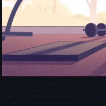
Nosno disanje je tehnika koja se često zanemaruje, ali
može značajno poboljšati performanse, posebno tokom
fizičkih aktivnosti. Kada dišete na nos, omogućavate telu
da bolje filtrira, zagreva i vlaži vazduh koji ulazi, što