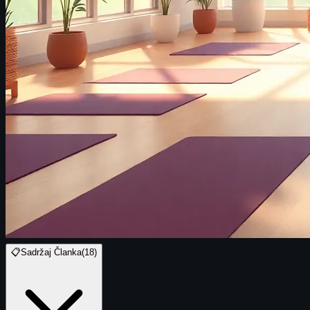
📋
Sadržaj Članka
(
18
)