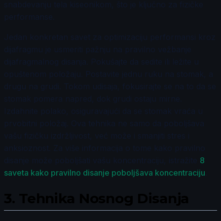
snabdevanju tela kiseonikom, što je ključno za fizičke
performanse.
Jedan konkretan savet za optimizaciju performansi kroz
dijafragmu je usmeriti pažnju na pravilno vežbanje
dijafragmalnog disanja. Pokušajte da sedite ili ležite u
opuštenom položaju. Postavite jednu ruku na stomak, a
drugu na grudi. Tokom udisaja, fokusirajte se na to da se
stomak pomera napred, dok grudi ostaju mirne.
Izdahnite polako, osiguravajući da se stomak vraća u
prvobitni položaj. Ova tehnika ne samo da poboljšava
vašu fizičku izdržljivost, već može i smanjiti stres i
anksioznost. Za više informacija o tome kako pravilno
disanje može poboljšati vašu koncentraciju, istražite
8
saveta kako pravilno disanje poboljšava koncentraciju
.
3.
Tehnika Nosnog Disanja