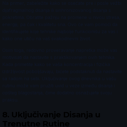
Na primer, zabeležite kako se osećate pre i posle vežbi
dijafragmalnog disanja ili sinhronizovanog disanja s
pokretima. Obratite pažnju na promene u nivou stresa,
energiji, pa čak i kvalitetu sna. Ovo će vam pomoći da
identifikujete koje tehnike najbolje funkcionišu za vas i
kako one utiču na vaš svakodnevni život.
Osim toga, redovno proveravanje napretka može vas
motivisati da nastavite s praktikovanjem ovih tehnika.
Kada primetite kako se vaša koncentracija i fizička
izdržljivost poboljšavaju, bićete podstaknuti da nastavite
sa radom na sebi. Uključivanje ovog dnevnika u vašu
rutinu može vam pružiti uvid u veze između disanja i
opšteg blagostanja, čime dodatno osnažujete svoju
praksu.
8.
Uključivanje Disanja u
Trenutne Rutine