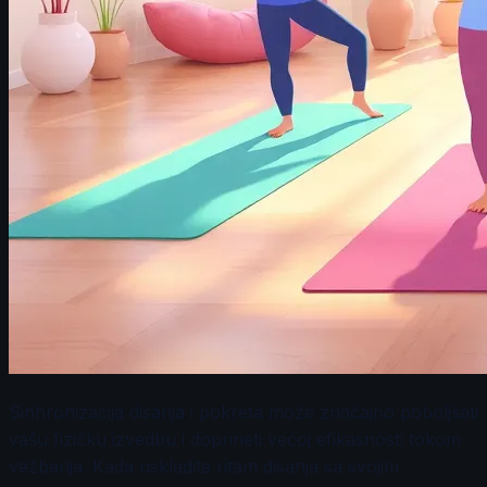
Sinhronizacija disanja i pokreta može značajno poboljšati
vašu fizičku izvedbu i doprineti većoj efikasnosti tokom
vežbanja. Kada uskladite ritam disanja sa svojim