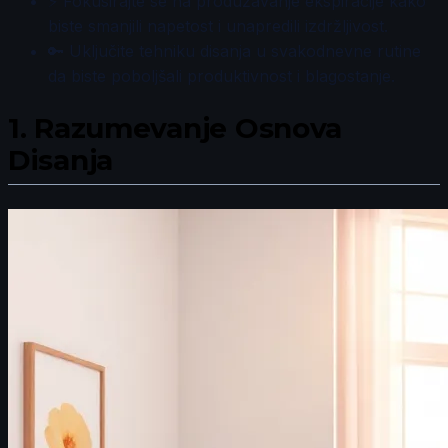
⚡ Fokusirajte se na produžavanje ekspiracije kako
biste smanjili napetost i unapredili izdržljivost.
🔑 Uključite tehniku disanja u svakodnevne rutine
da biste poboljšali produktivnost i blagostanje.
1.
Razumevanje Osnova
Disanja