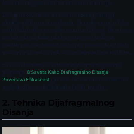
što vam omogućava da izdržite duže i efikasnije.
Zato je izazov za vas da tokom sledećeg treninga
obratite pažnju na ritam disanja. Usmerite se na to kako
udah i izdah utiču na vašu snagu i izdržljivost. Na primer,
probajte da uskladite udah sa naporom i izdah sa
opuštanjem. Ova tehnika može vam pomoći da izvučete
maksimum iz svakog pokreta i postignete bolje rezultate.
Za više informacija o važnosti dijafragmalnog disanja,
pogledajte
8 Saveta Kako Diafragmalno Disanje
Povećava Efikasnost
gde ćete saznati kako ova tehnika
može dodatno poboljšati vašu fizičku izvedbu.
2.
Tehnika Dijafragmalnog
Disanja