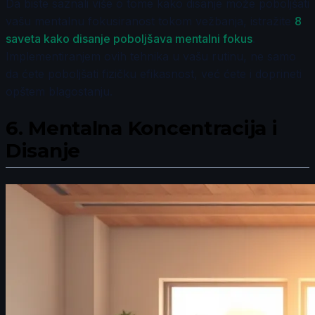
Da biste saznali više o tome kako disanje može poboljšati
vašu mentalnu fokusiranost tokom vežbanja, istražite
8
saveta kako disanje poboljšava mentalni fokus
.
Implementiranjem ovih tehnika u vašu rutinu, ne samo
da ćete poboljšati fizičku efikasnost, već ćete i doprineti
opštem blagostanju.
6.
Mentalna Koncentracija i
Disanje