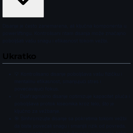
Disanje je često zanemarena, ali ključna komponenta u
powerliftingu. Kontrolisani ritam disanja može značajno
poboljšati vašu snagu i efikasnost tokom vežbi.
Ukratko
💡 Kontrolisano disanje poboljšava vašu fizičku i
mentalnu efikasnost, smanjujući stres i
povećavajući fokus.
✅ Dijafragmalno disanje optimizuje kapacitet pluća i
poboljšava protok kiseonika kroz telo, što je
ključno za vežbanje.
🎯 Sinhronizujte disanje sa pokretima tokom vežbi
da biste povećali snagu i smanjili rizik od povreda.