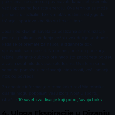
pokretima, ne samo da povećavate kapacitet kiseonika,
već i optimalno koristite energiju. Ova tehnika se može
primeniti u različitim fizičkim aktivnostima, od joge do
trčanja i sportova kao što su boks ili tenis.
Jedan od ključnih saveta za postizanje sinhronizacije
jeste da prilikom izvođenja vežbi uvek dublje udahnete
kada se pripremate za napor, a izdahnete dok
sprovodite sam pokret. Na primer, prilikom podizanja
težine, udahnite duboko pre nego što započnete pokret,
a zatim izdahnite dok podižete težinu. Ova tehnika ne
samo da pomaže u održavanju stabilnosti, već i smanjuje
rizik od povreda.
Za dodatne informacije o tome kako različite tehnike
disanja mogu poboljšati vašu izdržljivost u sportu,
istražite
10 saveta za disanje koji poboljšavaju boks
.
4.
Uloga Ekspiracije u Dizanju