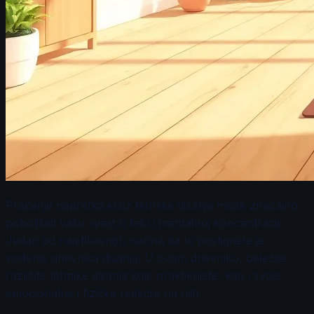
Praćenje napretka kroz tehnike disanja može značajno
poboljšati vašu svest o telu i mentalnoj koncentraciji.
Jedan od najefikasnijih načina da to postignete je
vođenje dnevnika disanja. U ovom dnevniku, beležite
različite tehnike disanja koje praktikujete, kao i svoje
emocionalne i fizičke reakcije na njih.