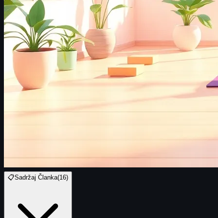
📋
Sadržaj Članka
(
16
)