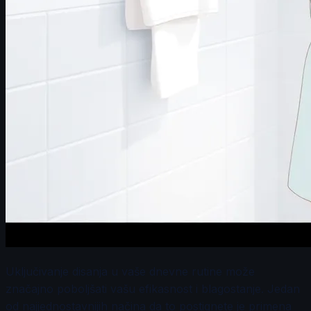
Uključivanje disanja u vaše dnevne rutine može
značajno poboljšati vašu efikasnost i blagostanje. Jedan
od najjednostavnijih načina da to postignete je primena