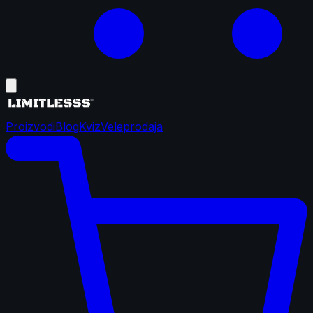
Proizvodi
Blog
Kviz
Veleprodaja