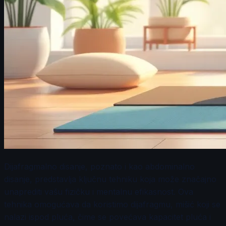
Dijafragmalno disanje, poznato i kao abdominalno
disanje, predstavlja ključnu tehniku koja može značajno
unaprediti vašu fizičku i mentalnu efikasnost. Ova
tehnika omogućava da koristimo dijafragmu, mišić koji se
nalazi ispod pluća, čime se povećava kapacitet pluća i