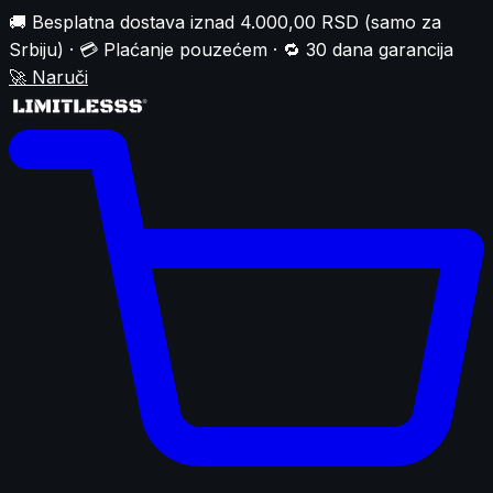
🚚 Besplatna dostava iznad 4.000,00 RSD (samo za
Srbiju) · 💳 Plaćanje pouzećem · 🔁 30 dana garancija
🚀
Naruči