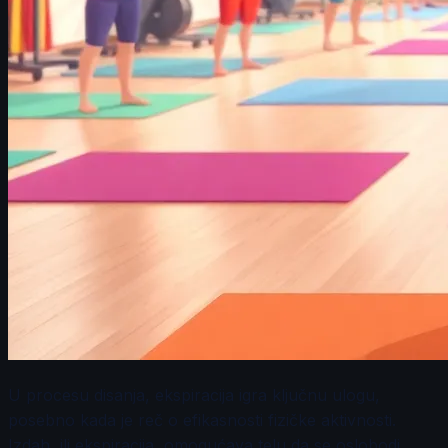
U procesu disanja, ekspiracija igra ključnu ulogu,
posebno kada je reč o efikasnosti fizičke aktivnosti.
Izdah, ili ekspiracija, omogućava telu da se oslobodi