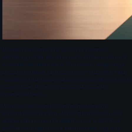
Mentalna koncentracija je ključna za postizanje
optimalnog učinka, bilo da se radi o vežbanju, učenju ili
svakodnevnim aktivnostima. Kontrolisano disanje može
značajno poboljšati vašu sposobnost fokusiranja. Kada
vežbate tehniku disanja, važno je usredsrediti se na svaki
udisaj i izdisaj, što će vam pomoći da smirite um i
smanjite distrakcije.
Jedan od najefikasnijih načina za postizanje ove
koncentracije je primena „4-7-8“ tehnike disanja. Ova
tehnika podrazumeva da udišete na nos brojeći do 4,
zadržite dah brojeći do 7, a zatim izdahnite kroz usta