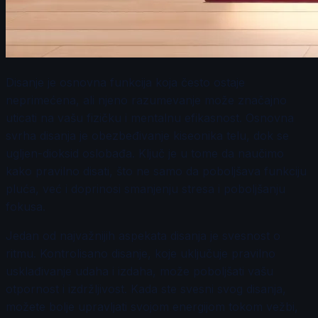
Disanje je osnovna funkcija koja često ostaje
neprimećena, ali njeno razumevanje može značajno
uticati na vašu fizičku i mentalnu efikasnost. Osnovna
svrha disanja je obezbeđivanje kiseonika telu, dok se
ugljen-dioksid oslobađa. Ključ je u tome da naučimo
kako pravilno disati, što ne samo da poboljšava funkciju
pluća, već i doprinosi smanjenju stresa i poboljšanju
fokusa.
Jedan od najvažnijih aspekata disanja je svesnost o
ritmu. Kontrolisano disanje, koje uključuje pravilno
usklađivanje udaha i izdaha, može poboljšati vašu
otpornost i izdržljivost. Kada ste svesni svog disanja,
možete bolje upravljati svojom energijom tokom vežbi,