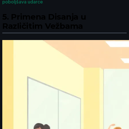
poboljšava udarce
.
5.
Primena Disanja u
Različitim Vežbama