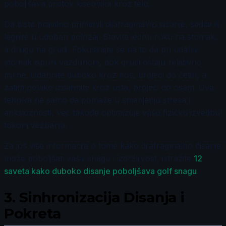
poboljšava protok kiseonika kroz telo.
Da biste pravilno primenili dijafragmalno disanje, sedite ili
legnite u udoban položaj. Stavite jednu ruku na stomak,
a drugu na grudi. Fokusirajte se na to da pri udahu
stomak ispuni vazduhom, dok grudi ostaju relativno
mirne. Udahnite duboko kroz nos, brojeći do četiri, a
zatim polako izdahnite kroz usta, brojeći do osam. Ova
tehnika ne samo da pomaže u smanjenju stresa i
anksioznosti, već takođe optimizuje vašu fizičku izvedbu
tokom vežbanja.
Za još više informacija o tome kako dijafragmalno disanje
može poboljšati vašu snagu i izdržljivost, istražite
12
saveta kako duboko disanje poboljšava golf snagu
.
3.
Sinhronizacija Disanja i
Pokreta