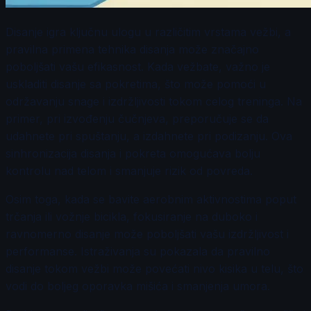
Disanje igra ključnu ulogu u različitim vrstama vežbi, a
pravilna primena tehnika disanja može značajno
poboljšati vašu efikasnost. Kada vežbate, važno je
uskladiti disanje sa pokretima, što može pomoći u
održavanju snage i izdržljivosti tokom celog treninga. Na
primer, pri izvođenju čučnjeva, preporučuje se da
udahnete pri spuštanju, a izdahnete pri podizanju. Ova
sinhronizacija disanja i pokreta omogućava bolju
kontrolu nad telom i smanjuje rizik od povreda.
Osim toga, kada se bavite aerobnim aktivnostima poput
trčanja ili vožnje bicikla, fokusiranje na duboko i
ravnomerno disanje može poboljšati vašu izdržljivost i
performanse. Istraživanja su pokazala da pravilno
disanje tokom vežbi može povećati nivo kisika u telu, što
vodi do boljeg oporavka mišića i smanjenja umora.