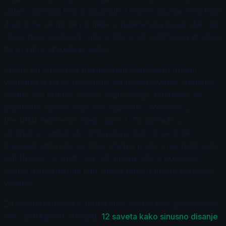
ugljen-dioksida koji se akumulira tokom disanja. Ova faza
disanja ne samo da pomaže u regeneraciji kiseonika, već
i doprinosi relaksaciji mišića, što je od suštinskog značaja
za pravilno izvođenje vežbi.
Jedan od načina da optimizujete ekspiraciju tokom
vežbanja je da se fokusirate na produžavanje vremena
izdaha. Na primer, tokom vežbi snage, pokušajte da
izdahnete sporije nego što udahnete, posebno u
trenutku najintenzivnijeg napora. To pomaže u
smanjenju napetosti i omogućava telu da se bolje
prilagodi opterećenju. Ova tehnika može unaprediti vašu
izdržljivost i smanjiti rizik od umora, što je posebno
važno u sportovima kao što su boks ili druge borilačke
veštine.
Za više informacija o tehnikama disanja koje poboljšavaju
vašu izdržljivost, istražite
12 saveta kako sinusno disanje