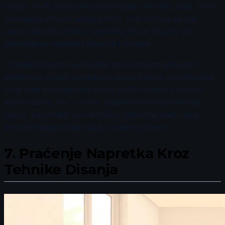
brojeći do 8. Ovaj ciklus ponavljajte nekoliko puta. Pored
smanjenja stresa i anksioznosti, ova metoda će vas
naučiti da prisutnost u trenutku, što je ključno za
poboljšanje mentalne jasnoće i fokusa.
Praktikovanjem ove tehnike pre ili tokom aktivnosti
zahtevaće manje mentalnog napora da se usredsredite,
čime ćete poboljšati ne samo performanse u fizičkim
aktivnostima, već i u svim aspektima svakodnevnog
života. Isprobajte ovu tehniku i primetite kako vaša
koncentracija postaje jača s svakim dahom.
7.
Praćenje Napretka Kroz
Tehnike Disanja