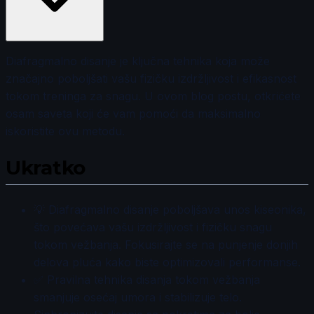
Diafragmalno disanje je ključna tehnika koja može
značajno poboljšati vašu fizičku izdržljivost i efikasnost
tokom treninga za snagu. U ovom blog postu, otkrićete
osam saveta koji će vam pomoći da maksimalno
iskoristite ovu metodu.
Ukratko
💡 Diafragmalno disanje poboljšava unos kiseonika,
što povećava vašu izdržljivost i fizičku snagu
tokom vežbanja. Fokusirajte se na punjenje donjih
delova pluća kako biste optimizovali performanse.
✅ Pravilna tehnika disanja tokom vežbanja
smanjuje osećaj umora i stabilizuje telo.