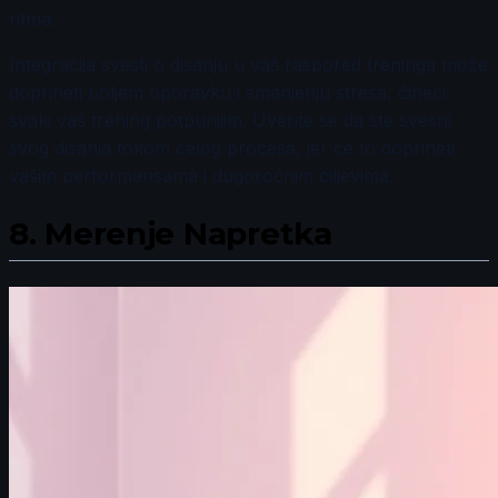
ritma.
Integracija svesti o disanju u vaš raspored treninga može
doprineti boljem oporavku i smanjenju stresa, čineći
svaki vaš trening potpunijim. Uverite se da ste svesni
svog disanja tokom celog procesa, jer će to doprineti
vašim performansama i dugoročnim ciljevima.
8.
Merenje Napretka