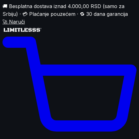
🚚 Besplatna dostava iznad 4.000,00 RSD (samo za
Srbiju) · 💳 Plaćanje pouzećem · 🔁 30 dana garancija
🚀
Naruči