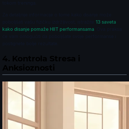
tokom treninga.
Za detaljnije informacije o tome kako disanje može
poboljšati vašu fizičku izdržljivost, istražite
13 saveta
kako disanje pomaže HIIT performansama
. Ova praksa
će vam omogućiti da poboljšate svoje performanse i
postignete bolje rezultate.
4.
Kontrola Stresa i
Anksioznosti