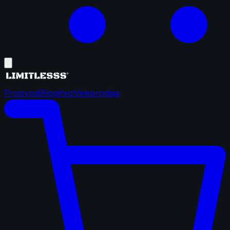
Proizvodi
Blog
Kviz
Veleprodaja