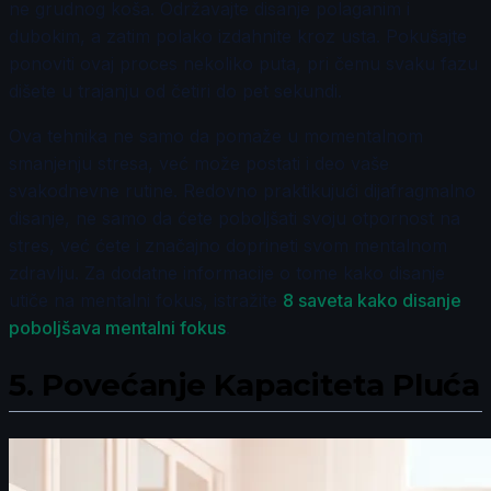
ne grudnog koša. Održavajte disanje polaganim i
dubokim, a zatim polako izdahnite kroz usta. Pokušajte
ponoviti ovaj proces nekoliko puta, pri čemu svaku fazu
dišete u trajanju od četiri do pet sekundi.
Ova tehnika ne samo da pomaže u momentalnom
smanjenju stresa, već može postati i deo vaše
svakodnevne rutine. Redovno praktikujući dijafragmalno
disanje, ne samo da ćete poboljšati svoju otpornost na
stres, već ćete i značajno doprineti svom mentalnom
zdravlju. Za dodatne informacije o tome kako disanje
utiče na mentalni fokus, istražite
8 saveta kako disanje
poboljšava mentalni fokus
.
5.
Povećanje Kapaciteta Pluća