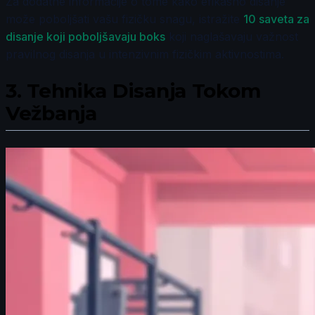
Za dodatne informacije o tome kako efikasno disanje
može poboljšati vašu fizičku snagu, istražite
10 saveta za
disanje koji poboljšavaju boks
koji naglašavaju važnost
pravilnog disanja u intenzivnim fizičkim aktivnostima.
3.
Tehnika Disanja Tokom
Vežbanja