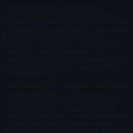
Uloga disanja u rasporedu treninga je često
zanemarena, ali je ključna za postizanje optimalnih
rezultata. Kada planirate svoj trening, obavezno uvrstite
različite tehnike disanja koje odgovaraju intenzitetu vežbi.
Na primer, ako se pripremate za vežbe snage,
fokusirajte se na duboko dijafragmalno disanje koje
pomaže da se poveća snaga i stabilnost tokom
ponavljanja. Uzmite u obzir da se tokom aerobnih vežbi,
kao što su trčanje ili biciklizam, disanje treba prilagoditi
povećanom opterećenju.
Jedan od načina za optimizaciju disanja tokom treninga
je korišćenje ritmičkog disanja. Povezivanje daha sa
pokretom može poboljšati vašu izdržljivost i smanjiti
osećaj umora. Na primer, prilikom trčanja, možete
udisati kroz nos na svaka dva koraka, a zatim izdahnuti
kroz usta na sledeća dva. Ova tehnika ne samo da
poboljšava efikasnost, već i pomaže u regulaciji srčanog