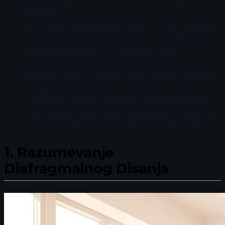
Sinhronizujte disanje sa pokretima za bolje
rezultate.
🎯 Uključite dijafragmalno disanje u rutinu oporavka
kako biste brže eliminisali toksine i smanjili upalu.
Ova praksa pomaže i u smanjenju stresa.
📊 Merenje napretka u tehnici disanja može
poboljšati vašu motivaciju. Vodite dnevnik disanja da
pratite efekte na fizičko i emocionalno stanje.
⚡ Redovno praktikovanje dijafragmalnog disanja
može transformisati vašu svakodnevicu i povećati
vašu produktivnost. Isprobajte ove savete odmah!
1.
Razumevanje
Diafragmalnog Disanja