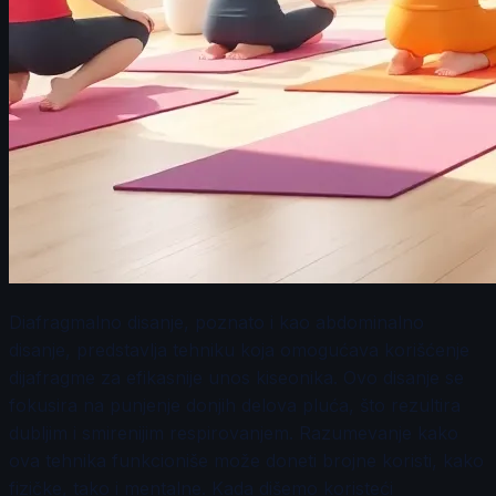
Diafragmalno disanje, poznato i kao abdominalno
disanje, predstavlja tehniku koja omogućava korišćenje
dijafragme za efikasnije unos kiseonika. Ovo disanje se
fokusira na punjenje donjih delova pluća, što rezultira
dubljim i smirenijim respirovanjem. Razumevanje kako
ova tehnika funkcioniše može doneti brojne koristi, kako
fizičke, tako i mentalne. Kada dišemo koristeći