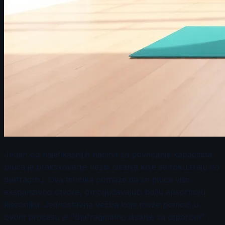
Jedan od najefikasnijih načina za povećanje kapaciteta
pluća je praktikovanje vežbi disanja koje se fokusiraju na
dijafragmu. Ova tehnika pomaže da se pluća više
ekspanzivno otvore, omogućavajući bolju apsorpciju
kiseonika. Jednostavna vežba koja može pomoći u
ovom procesu je "dijafragmalno disanje sa otporom".