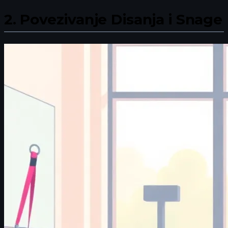
2.
Povezivanje Disanja i Snage