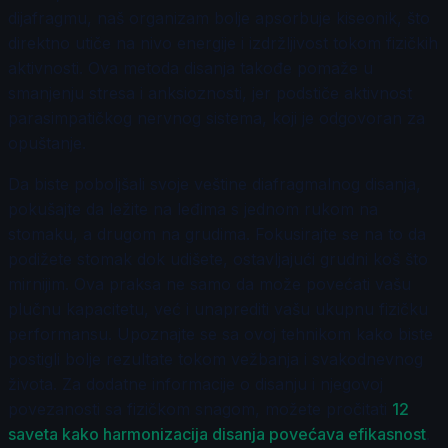
dijafragmu, naš organizam bolje apsorbuje kiseonik, što
direktno utiče na nivo energije i izdržljivost tokom fizičkih
aktivnosti. Ova metoda disanja takođe pomaže u
smanjenju stresa i anksioznosti, jer podstiče aktivnost
parasimpatičkog nervnog sistema, koji je odgovoran za
opuštanje.
Da biste poboljšali svoje veštine diafragmalnog disanja,
pokušajte da ležite na leđima s jednom rukom na
stomaku, a drugom na grudima. Fokusirajte se na to da
podižete stomak dok udišete, ostavljajući grudni koš što
mirnijim. Ova praksa ne samo da može povećati vašu
plučnu kapacitetu, već i unaprediti vašu ukupnu fizičku
performansu. Upoznajte se sa ovoj tehnikom kako biste
postigli bolje rezultate tokom vežbanja i svakodnevnog
života. Za dodatne informacije o disanju i njegovoj
povezanosti sa fizičkom snagom, možete pročitati
12
saveta kako harmonizacija disanja povećava efikasnost
.