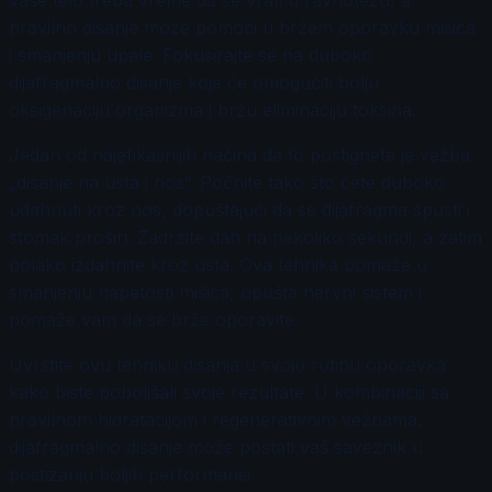
vaše telo treba vreme da se vrati u ravnotežu, a
pravilno disanje može pomoći u bržem oporavku mišića
i smanjenju upale. Fokusirajte se na duboko
dijafragmalno disanje koje će omogućiti bolju
oksigenaciju organizma i bržu eliminaciju toksina.
Jedan od najefikasnijih načina da to postignete je vežba
„disanje na usta i nos“. Počnite tako što ćete duboko
udahnuti kroz nos, dopuštajući da se dijafragma spusti i
stomak proširi. Zadržite dah na nekoliko sekundi, a zatim
polako izdahnite kroz usta. Ova tehnika pomaže u
smanjenju napetosti mišića, opušta nervni sistem i
pomaže vam da se brže oporavite.
Uvrstite ovu tehniku disanja u svoju rutinu oporavka
kako biste poboljšali svoje rezultate. U kombinaciji sa
pravilnom hidratacijom i regenerativnim vežbama,
dijafragmalno disanje može postati vaš saveznik u
postizanju boljih performansi.