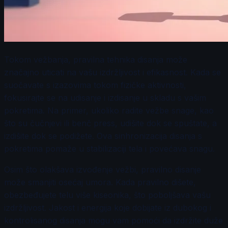
Tokom vežbanja, pravilna tehnika disanja može
značajno uticati na vašu izdržljivost i efikasnost. Kada se
suočavate s izazovima tokom fizičke aktivnosti,
fokusirajte se na udisanje i izdisanje u skladu s vašim
pokretima. Na primer, ukoliko radite vežbe snage, kao
što su čučnjevi ili benč press, udišite dok se spuštate, a
izdišite dok se podižete. Ova sinhronizacija disanja s
pokretima pomaže u stabilizaciji tela i povećava snagu.
Osim što olakšava izvođenje vežbi, pravilno disanje
može smanjiti osećaj umora. Kada pravilno dišete,
obezbeđujete telu više kiseonika, što poboljšava vašu
izdržljivost. Jakost i energija koje dobijate iz dubokog i
kontrolisanog disanja mogu vam pomoći da izdržite duže