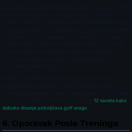
Da biste je izveli, sedite ili lezite u udoban položaj. Stavite
jednu ruku na stomak, a drugu na grudi. Udahnite
polako kroz nos, fokusirajući se na to da stomak raste,
dok grudi ostaju mirne. Zadržite dah na trenutak, a zatim
izdahnite kroz usta, savijajući stomak unutra. Da biste
pojačali efekte, možete koristiti lagani otpor, kao što je
gumena traka, koju držite dok dišete. Ova dodatna
otpornost pomaže u jačanju mišića dijafragme i
povećava kapacitet pluća.
Redovno praktikovanje ove vežbe može značajno
poboljšati vašu izdržljivost i opštu fizičku kondiciju. Ako
želite da saznate više o tome kako disanje može da utiče
na vašu sportsku performansu, istražite
12 saveta kako
duboko disanje poboljšava golf snagu
.
6.
Oporavak Posle Treninga