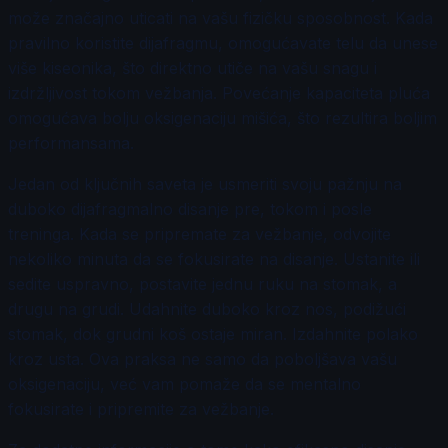
može značajno uticati na vašu fizičku sposobnost. Kada
pravilno koristite dijafragmu, omogućavate telu da unese
više kiseonika, što direktno utiče na vašu snagu i
izdržljivost tokom vežbanja. Povećanje kapaciteta pluća
omogućava bolju oksigenaciju mišića, što rezultira boljim
performansama.
Jedan od ključnih saveta je usmeriti svoju pažnju na
duboko dijafragmalno disanje pre, tokom i posle
treninga. Kada se pripremate za vežbanje, odvojite
nekoliko minuta da se fokusirate na disanje. Ustanite ili
sedite uspravno, postavite jednu ruku na stomak, a
drugu na grudi. Udahnite duboko kroz nos, podižući
stomak, dok grudni koš ostaje miran. Izdahnite polako
kroz usta. Ova praksa ne samo da poboljšava vašu
oksigenaciju, već vam pomaže da se mentalno
fokusirate i pripremite za vežbanje.