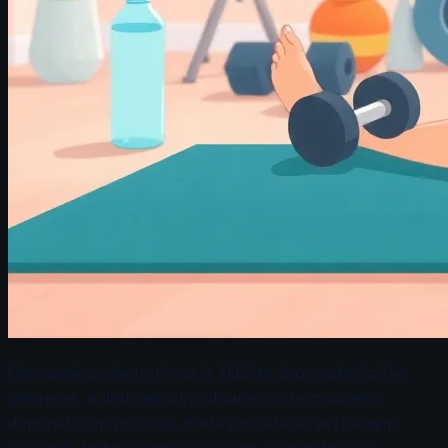
Oporavak posle treninga je ključan deo svake fizičke
pripreme, a dijafragmalno disanje može značajno
doprineti tom procesu. Kada završite sa vežbanjem,