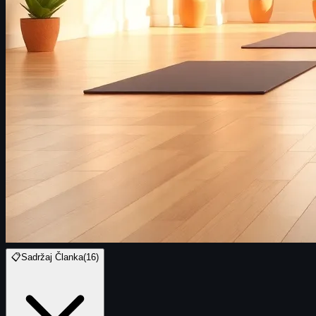
📋
Sadržaj Članka
(
16
)