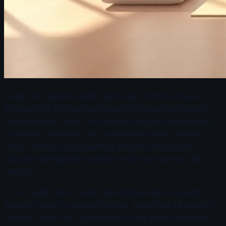
Jedan od najučinkovitijih načina za kontrolu stresa i
anksioznosti je implementacija dijafragmalnog disanja u
svakodnevnu rutinu. Ova tehnika ne samo da pomaže u
smanjenju napetosti, već i poboljšava opšte psihičko
stanje. Kada se suočavate sa stresnim situacijama,
duboko dijafragmalno disanje može vam pomoći da se
umirite.
Prvo, nađite mirno mesto gde možete da se opustite.
Sjedite ili lezite u udoban položaj. Započnite sa laganim
udisajem kroz nos, fokusirajući se na širenje stomaka, a