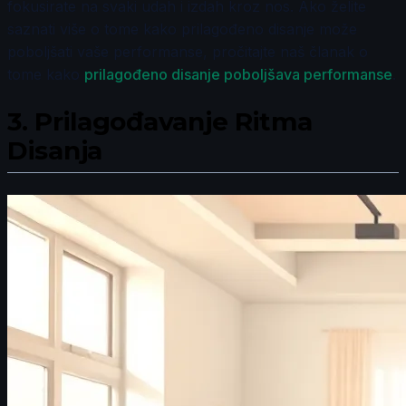
fokusirate na svaki udah i izdah kroz nos. Ako želite
saznati više o tome kako prilagođeno disanje može
poboljšati vaše performanse, pročitajte naš članak o
tome kako
prilagođeno disanje poboljšava performanse
.
3.
Prilagođavanje Ritma
Disanja