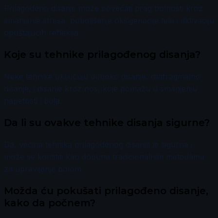
Prilagođeno disanje može povećati prag bolnosti kroz
smanjenje stresa, poboljšanje oksigenacije tela i aktivaciju
opuštajućih refleksa.
Koje su tehnike prilagođenog disanja?
Neke tehnike uključuju duboko disanje, dijafragmalno
disanje, i disanje kroz nos, koje pomažu u smanjenju
napetosti i bola.
Da li su ovakve tehnike disanja sigurne?
Da, većina tehnika prilagođenog disanja je sigurna i
može se koristiti kao dopuna tradicionalnim metodama
za upravljanje bolom.
Možda ću pokušati prilagođeno disanje,
kako da počnem?