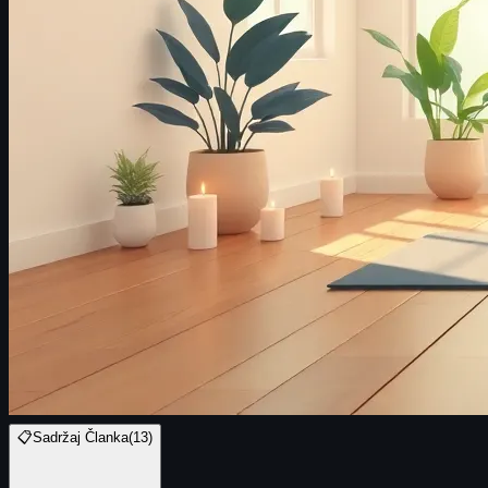
📋
Sadržaj Članka
(
13
)