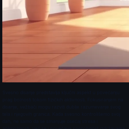
Svesno disanje predstavlja ključni aspekt u povećanju
prag bolnosti tokom fizičkih aktivnosti. Fokusiranjem na
disanje, vežbači mogu razviti dublje razumevanje svog
tela i njegovih granica. Kada svesno kontrolišemo svoj
dah, ne samo da se smanjuje osećaj stresa i
anksioznosti, već se i povećava sposobnost izdržavanja