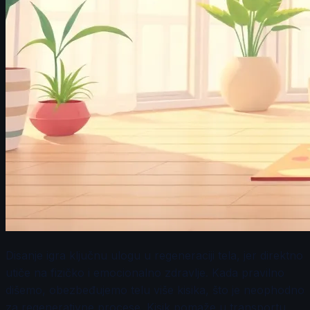
Disanje igra ključnu ulogu u regeneraciji tela, jer direktno
utiče na fizičko i emocionalno zdravlje. Kada pravilno
dišemo, obezbeđujemo telu više kisika, što je neophodno
za regenerativne procese. Kisik pomaže u transportu