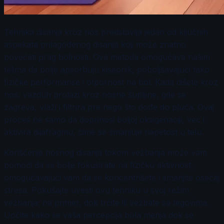
Tehnika disanja kroz nos predstavlja jedan od ključnih
aspekata prilagođenog disanja koji može znatno
povećati prag bolnosti. Ova metoda omogućava našim
telima da bolje apsorbuju kiseonik, poboljšavajući tako
fizičke performanse i otpornost na bol. Kada dišete kroz
nos, vazduh prolazi kroz nosne šupljine, gde se
zagreva, vlaži i filtrira pre nego što dođe do pluća. Ovaj
proces ne samo da doprinosi boljoj oksigenaciji, već i
aktivira dijafragmu, čime se smanjuje napetost u telu.
Korišćenje nosnog disanja tokom vežbanja može vam
pomoći da se bolje fokusirate na fizičku aktivnost,
omogućavajući vam da se koncentrišete i smanjite osećaj
stresa. Pokušajte uvesti ovu tehniku u svoj režim
vežbanja; na primer, dok trčite ili vežbate sa tegovima.
Uočite kako se vaša percepcija bola menja dok se