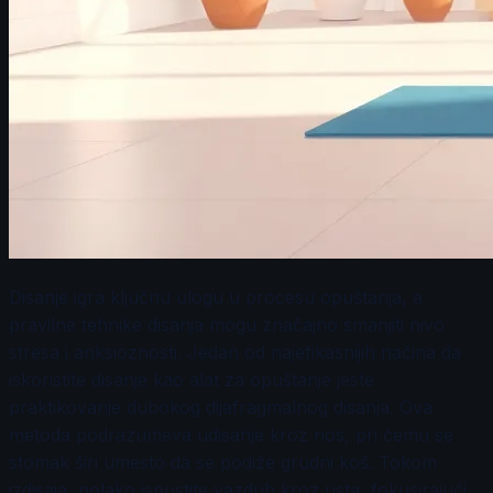
Disanje igra ključnu ulogu u procesu opuštanja, a
pravilne tehnike disanja mogu značajno smanjiti nivo
stresa i anksioznosti. Jedan od najefikasnijih načina da
iskoristite disanje kao alat za opuštanje jeste
praktikovanje dubokog dijafragmalnog disanja. Ova
metoda podrazumeva udisanje kroz nos, pri čemu se
stomak širi umesto da se podiže grudni koš. Tokom
izdisaja, polako ispustite vazduh kroz usta, fokusirajući