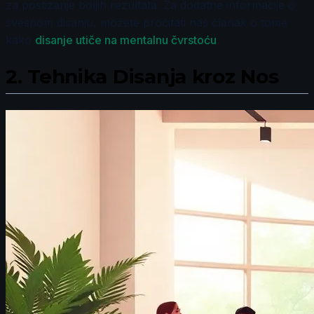
za postizanje boljih rezultata. Za dodatne informacije o
svesnom disanju, možete pročitati naš članak o tome
kako
disanje utiče na mentalnu čvrstoću
.
2.
Tehnika Disanja kroz Nos