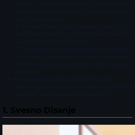
kiseonika, što može smanjiti stres i omogućiti bolju
koncentraciju tokom treninga. Uvedite ovu tehniku
u svoj režim vežbanja.
🎯 Prilagodite tempo disanja da biste smanjili stres i
anksioznost. Metoda „4-7-8“ može vam pomoći da
se opustite i povećate izdržljivost.
⚡ Pravilno disanje kao alat za opuštanje smanjuje
nivo stresa i poboljšava emocionalno blagostanje.
Praktikujte duboko dijafragmalno disanje za bolje
rezultate.
🔑 Fokusirajte se na duboko disanje za bržu
regeneraciju tela. Povećan nivo kiseonika podržava
oporavak i eliminiše toksine iz organizma.
1.
Svesno Disanje