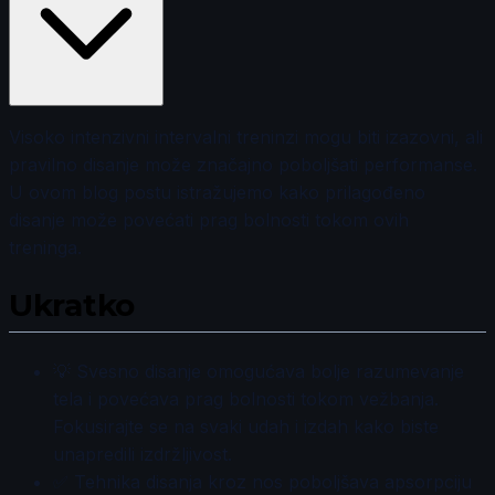
Visoko intenzivni intervalni treninzi mogu biti izazovni, ali
pravilno disanje može značajno poboljšati performanse.
U ovom blog postu istražujemo kako prilagođeno
disanje može povećati prag bolnosti tokom ovih
treninga.
Ukratko
💡 Svesno disanje omogućava bolje razumevanje
tela i povećava prag bolnosti tokom vežbanja.
Fokusirajte se na svaki udah i izdah kako biste
unapredili izdržljivost.
✅ Tehnika disanja kroz nos poboljšava apsorpciju