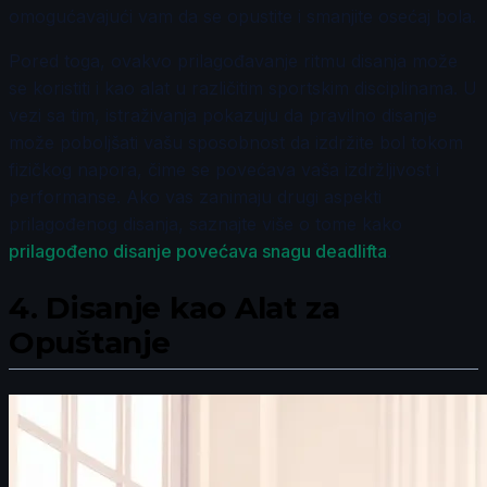
omogućavajući vam da se opustite i smanjite osećaj bola.
Pored toga, ovakvo prilagođavanje ritmu disanja može
se koristiti i kao alat u različitim sportskim disciplinama. U
vezi sa tim, istraživanja pokazuju da pravilno disanje
može poboljšati vašu sposobnost da izdržite bol tokom
fizičkog napora, čime se povećava vaša izdržljivost i
performanse. Ako vas zanimaju drugi aspekti
prilagođenog disanja, saznajte više o tome kako
prilagođeno disanje povećava snagu deadlifta
.
4.
Disanje kao Alat za
Opuštanje