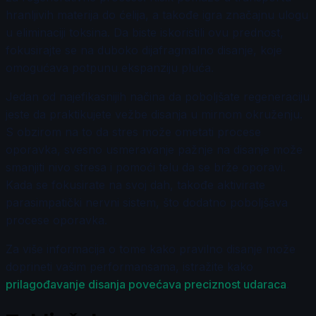
hranljivih materija do ćelija, a takođe igra značajnu ulogu
u eliminaciji toksina. Da biste iskoristili ovu prednost,
fokusirajte se na duboko dijafragmalno disanje, koje
omogućava potpunu ekspanziju pluća.
Jedan od najefikasnijih načina da poboljšate regeneraciju
jeste da praktikujete vežbe disanja u mirnom okruženju.
S obzirom na to da stres može ometati procese
oporavka, svesno usmeravanje pažnje na disanje može
smanjiti nivo stresa i pomoći telu da se brže oporavi.
Kada se fokusirate na svoj dah, takođe aktivirate
parasimpatički nervni sistem, što dodatno poboljšava
procese oporavka.
Za više informacija o tome kako pravilno disanje može
doprineti vašim performansama, istražite kako
prilagođavanje disanja povećava preciznost udaraca
.