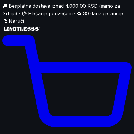
🚚 Besplatna dostava iznad 4.000,00 RSD (samo za
Srbiju) · 💳 Plaćanje pouzećem · 🔁 30 dana garancija
🚀
Naruči