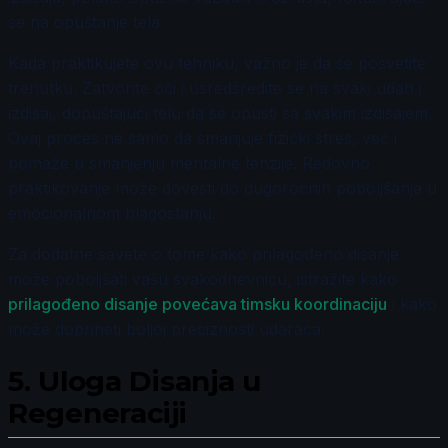
se na opuštanje tela.
Kada praktikujete ovu tehniku, važno je da se posvetite
trenutku. Zatvorite oči i usredsredite se na svaki udah i
izdisaj, dopuštajući telu da se opusti sa svakim izdisajem.
Ovaj proces ne samo da smanjuje fizički stres, već i
pomaže u smanjenju mentalne tenzije. Redovno
praktikovanje može dovesti do dugoročnih poboljšanja u
emocionalnom blagostanju.
Za dodatne savete o tome kako prilagođeno disanje
može poboljšati vašu svakodnevnicu, istražite kako
prilagođeno disanje povećava timsku koordinaciju
i kako
može doprineti boljoj preciznosti udaraca.
5.
Uloga Disanja u
Regeneraciji