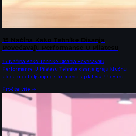
15 Načina Kako Tehnike Disanja
Povećavaju Performanse U Pilatesu
15 Načina Kako Tehnike Disanja Povećavaju
Performanse U Pilatesu Tehnike disanja igraju ključnu
ulogu u poboljšanju performansi u pilatesu. U ovom
Pročitaj više →