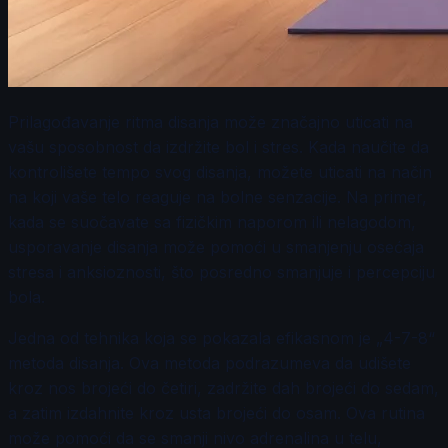
Prilagođavanje ritma disanja može značajno uticati na
vašu sposobnost da izdržite bol i stres. Kada naučite da
kontrolišete tempo svog disanja, možete uticati na način
na koji vaše telo reaguje na bolne senzacije. Na primer,
kada se suočavate sa fizičkim naporom ili nelagodom,
usporavanje disanja može pomoći u smanjenju osećaja
stresa i anksioznosti, što posredno smanjuje i percepciju
bola.
Jedna od tehnika koja se pokazala efikasnom je „4-7-8“
metoda disanja. Ova metoda podrazumeva da udišete
kroz nos brojeći do četiri, zadržite dah brojeći do sedam,
a zatim izdahnite kroz usta brojeći do osam. Ova rutina
može pomoći da se smanji nivo adrenalina u telu,