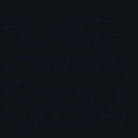
bolnosti.
Jedna od najefikasnijih tehnika svesnog disanja je
dijafragmalno disanje. Ova metoda uključuje duboko
udisanje kroz nos, gde se stomak proširuje umesto
grudnog koša. Uzimanje dubljih udaha pomaže u
povećanju količine kiseonika koja ulazi u telo, što može
poboljšati izdržljivost i smanjiti umor tokom intenzivnih
treninga. Pored toga, svesno disanje može pomoći i u
preusmeravanju pažnje sa bola na pozitivne senzacije i
energiju.
Praksa svesnog disanja ne zahteva mnogo vremena i
može se integrisati u svaki trening. Naredni put kada se
suočite sa izazovom tokom vežbanja, pokušajte da se
fokusirate na svaki udah i izdah, i primetićete kako se
vaša percepcija bola menja. Osim toga, ova tehnika
može poboljšati i vašu mentalnu čvrstoću, što je ključno