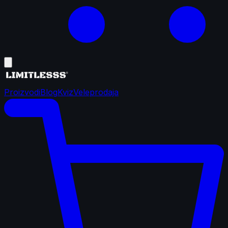
Proizvodi
Blog
Kviz
Veleprodaja