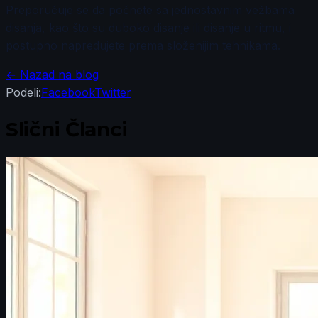
Preporučuje se da počnete sa jednostavnim vežbama
disanja, kao što su duboko disanje ili disanje u ritmu, i
postupno napredujete prema složenijim tehnikama.
← Nazad na blog
Podeli:
Facebook
Twitter
Slični Članci