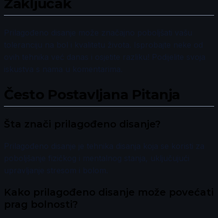
Zaključak
Prilagođeno disanje može značajno poboljšati vašu
toleranciju na bol i kvalitetu života. Isprobajte neke od
ovih tehnika već danas i osjetite razliku! Podijelite svoja
iskustva s nama u komentarima.
Često Postavljana Pitanja
Šta znači prilagođeno disanje?
Prilagođeno disanje je tehnika disanja koja se koristi za
poboljšanje fizičkog i mentalnog stanja, uključujući
upravljanje stresom i bolom.
Kako prilagođeno disanje može povećati
prag bolnosti?