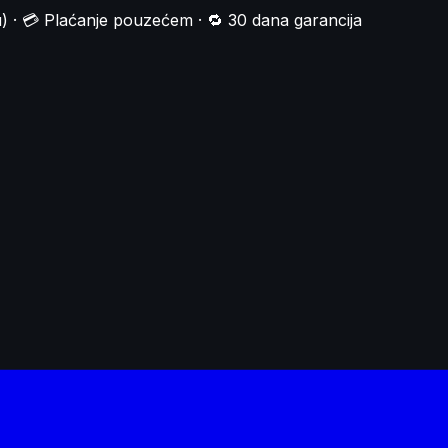
) · 💳 Plaćanje pouzećem · 🔁 30 dana garancija