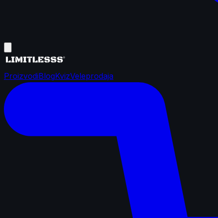
Proizvodi
Blog
Kviz
Veleprodaja