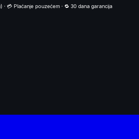
) · 💳 Plaćanje pouzećem · 🔁 30 dana garancija