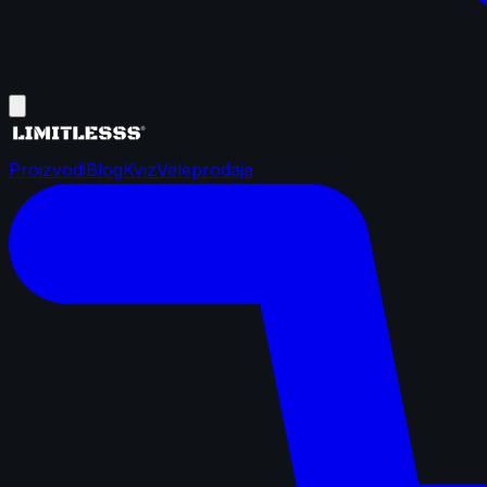
Proizvodi
Blog
Kviz
Veleprodaja