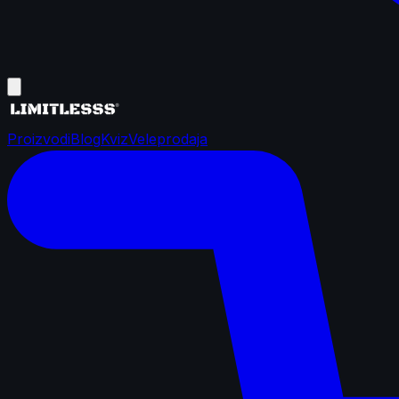
Proizvodi
Blog
Kviz
Veleprodaja