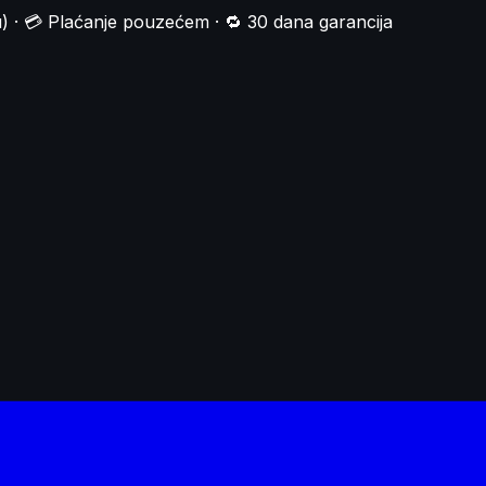
) · 💳 Plaćanje pouzećem · 🔁 30 dana garancija