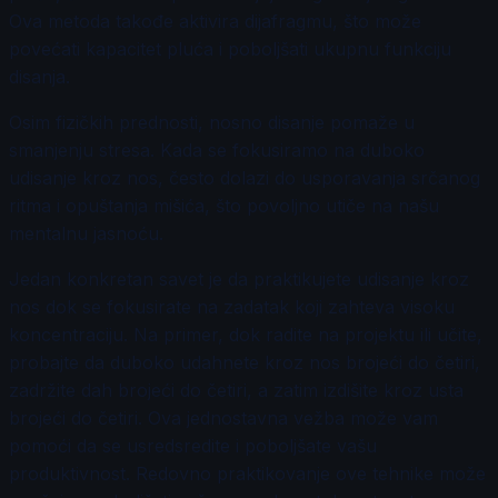
Ova metoda takođe aktivira dijafragmu, što može
povećati kapacitet pluća i poboljšati ukupnu funkciju
disanja.
Osim fizičkih prednosti, nosno disanje pomaže u
smanjenju stresa. Kada se fokusiramo na duboko
udisanje kroz nos, često dolazi do usporavanja srčanog
ritma i opuštanja mišića, što povoljno utiče na našu
mentalnu jasnoću.
Jedan konkretan savet je da praktikujete udisanje kroz
nos dok se fokusirate na zadatak koji zahteva visoku
koncentraciju. Na primer, dok radite na projektu ili učite,
probajte da duboko udahnete kroz nos brojeći do četiri,
zadržite dah brojeći do četiri, a zatim izdišite kroz usta
brojeći do četiri. Ova jednostavna vežba može vam
pomoći da se usredsredite i poboljšate vašu
produktivnost. Redovno praktikovanje ove tehnike može