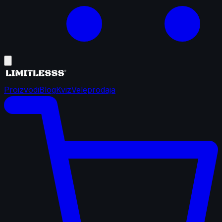
Proizvodi
Blog
Kviz
Veleprodaja