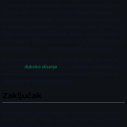
Pokušajte da udišete polako kroz nos, brojeći do četiri.
Zadržite dah na trenutak, a zatim izdišite kroz usta,
ponovo brojeći do četiri. Ova sinhronizacija disanja sa
brojanjem pomaže vam da ostanete prisutni i umirite um.
Kada primetite da vaša pažnja odluta, nežno je vratite na
ritam disanja. Preporučuje se da ovu tehniku praktikujete
svakodnevno, čak i u trajanju od nekoliko minuta.
Kombinacija meditativnog disanja sa drugim tehnikama,
kao što je
duboko disanje
, može dodatno poboljšati vašu
mentalnu jasnoću i emocionalnu stabilnost, čineći vas
otpornijim na svakodnevni stres.
Zaključak
Isprobajte ove tehnike disanja u svom svakodnevnom
životu i primetite razliku u svojoj koncentraciji. Podelite
sa nama svoje iskustvo i savete u komentarima!