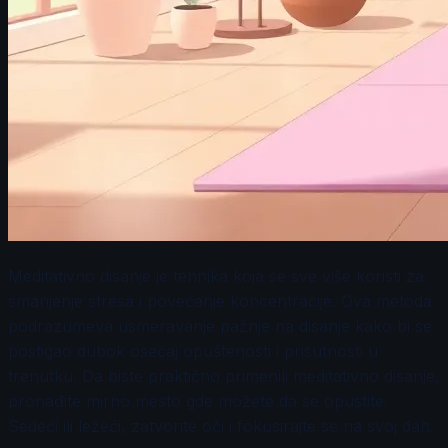
Meditativno disanje je tehnika koja se sve više koristi za
smanjenje stresa i povećanje koncentracije. Ova metoda
podrazumeva usmeravanje pažnje na disanje kako bi se
postigao dubok osećaj opuštenosti i prisutnosti u
trenutku. Da biste praktično primenili meditativno disanje,
pronađite mirno mesto gde možete da se opustite.
Sedeći ili ležeći, zatvorite oči i fokusirajte se na svoj dah.