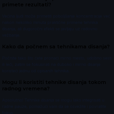
primete rezultati?
Većina ljudi može primetiti poboljšanje koncentracije već
nakon nekoliko minuta praktične primene tehnika
disanja, ali dugoročni efekti se javljaju uz redovno
vežbanje.
Kako da počnem sa tehnikama disanja?
Počnite tako što ćete pronaći mirno mesto, udobno sesti
ili leći, zatim se fokusirati na duboko i mirno disanje
koristeći jednu od opisanih tehnika.
Mogu li koristiti tehnike disanja tokom
radnog vremena?
Apsolutno! Tehnike disanja se mogu lako integrisati u
radne pauze, pomažući vam da se osvežite i povratite
fokus.