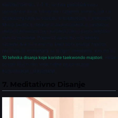
Koristeći tehniku 4-7-8, možete poboljšati svoju
sposobnost da se fokusirate i ostanete smireni, čak i u
situacijama kada se osećate preopterećeni ili anksiozni.
Mnogi praktičari beleže brza poboljšanja u mentalnoj
jasnoći i emocionalnoj ravnoteži nakon samo nekoliko
minuta vežbanja. Preporučuje se da ovu tehniku
vežbate dva puta dnevno kako biste postigli najbolje
rezultate. U kombinaciji sa drugim metodama, kao što su
10 tehnika disanja koje koriste taekwondo majstori
, može
postati ključni deo vaše rutine za povećanje
koncentracije i blagostanja.
7.
Meditativno Disanje