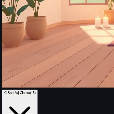
📋
Sadržaj Članka
(
15
)