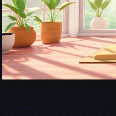
Udisanje kroz nos je jedna od najosnovnijih, ali
najefikasnijih tehnika disanja koju možemo koristiti za
poboljšanje koncentracije. Kada udišemo na ovaj način,
vazduh se filtrira, zagreva i vlaži pre nego što uđe u
pluća, što može doprineti boljoj oksigenaciji organizma.