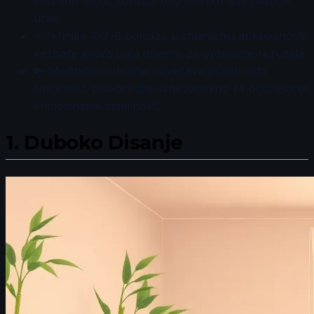
smanjuje stres; koristite ovu tehniku dok radite ili
učite.
⚡ Tehnika 4-7-8 pomaže u smanjenju anksioznosti;
vežbajte je dva puta dnevno za optimalne rezultate.
🔑 Meditativno disanje povećava prisutnost i
smirenost; prakticirajte svakodnevno za poboljšanje
emocionalne stabilnosti.
1.
Duboko Disanje