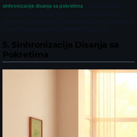
sinhronizacije disanja sa pokretima
, možete dodatno
poboljšati svoju koncentraciju i mentalnu izdržljivost.
Redovno praktikovanje ove tehnike može vas osnažiti da
se suočite sa izazovima svakodnevnog života.
5.
Sinhronizacija Disanja sa
Pokretima