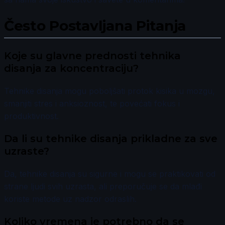
Često Postavljana Pitanja
Koje su glavne prednosti tehnika
disanja za koncentraciju?
Tehnike disanja mogu poboljšati protok kisika u mozgu,
smanjiti stres i anksioznost, te povećati fokus i
produktivnost.
Da li su tehnike disanja prikladne za sve
uzraste?
Da, tehnike disanja su sigurne i mogu se praktikovati od
strane ljudi svih uzrasta, ali preporučuje se da mlađi
koriste metode uz nadzor odraslih.
Koliko vremena je potrebno da se