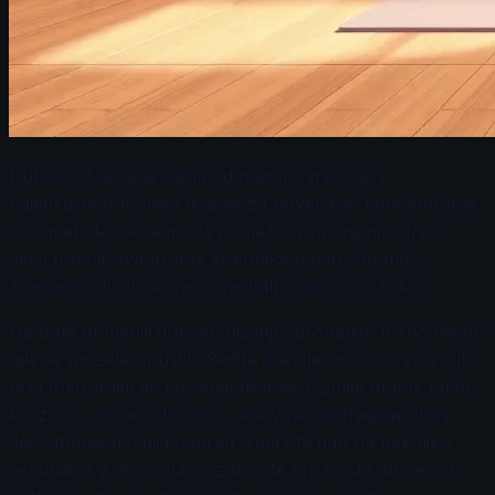
Duboko disanje je jedna od najosnovnijih, ali i
najefikasnijih tehnika disanja za povećanje koncentracije.
Ova metoda ne samo da pomaže u smanjenju stresa,
već i poboljšava protok kiseonika u telu, što može
značajno uticati na vašu mentalnu jasnoću i fokus.
Da biste primenili duboko disanje, pronađite mirno mesto
gde se možete opustiti. Sedite ili ležite udobno, zatvorite
oči i fokusirajte se na svoje disanje. Uzmite dubok udah
kroz nos, brojeći do četiri, dok vaša dijafragma (donji
deo stomaka) izbija napred. Zadržite dah na nekoliko
sekundi, a zatim polako izdahnite kroz usta, brojeći do