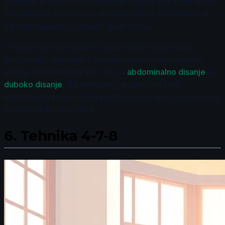
ostanete prisutni i usredsređeni. Praksa pokazuje da oni
koji redovno koriste ovu tehniku beleže poboljšanje u
mentalnoj jasnoći i opštem blagostanju.
Ukoliko želite da dodatno unapredite svoju snagu i
izdržljivost, razmislite o kombinovanju sinhronizacije
disanja sa tehnikama kao što su
abdominalno disanje
ili
duboko disanje
. Na taj način, ne samo da ćete
optimizovati svoje fizičke performanse, već ćete i stvoriti
sklad između uma i tela.
6.
Tehnika 4-7-8