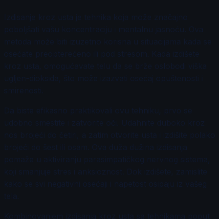
Izdisanje kroz usta je tehnika koja može značajno
poboljšati vašu koncentraciju i mentalnu jasnoću. Ova
metoda može biti izuzetno korisna u situacijama kada se
osećate preopterećeno ili pod stresom. Kada izdišete
kroz usta, omogućavate telu da se brže oslobodi viška
ugljen-dioksida, što može izazvati osećaj opuštenosti i
smirenosti.
Da biste efikasno praktikovali ovu tehniku, prvo se
udobno smestite i zatvorite oči. Udahnite duboko kroz
nos brojeći do četiri, a zatim otvorite usta i izdišite polako
brojeći do šest ili osam. Ova duža dužina izdisanja
pomaže u aktiviranju parasimpatičkog nervnog sistema,
koji smanjuje stres i anksioznost. Dok izdišete, zamislite
kako se svi negativni osećaji i napetost osipaju iz vašeg
tela.
Kombinovanjem izdisanja kroz usta sa tehnikama poput