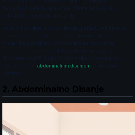
šest. Ovaj proces ponavljajte nekoliko minuta,
dopuštajući sebi da se skoncentrišete na svoj dah i
oslobodite um od suvišnih misli.
Kada praktikujete duboko disanje, primećujete kako se
nivo stresa smanjuje, a vaša sposobnost da se
fokusirate poboljšava. Ova tehnika se lako može
primeniti pre važnog zadatka ili tokom pauze u radu,
čime ćete osvežiti svoj um. Razmislite o kombinovanju
ove tehnike sa
abdominalnim disanjem
za još bolje
rezultate.
2.
Abdominalno Disanje