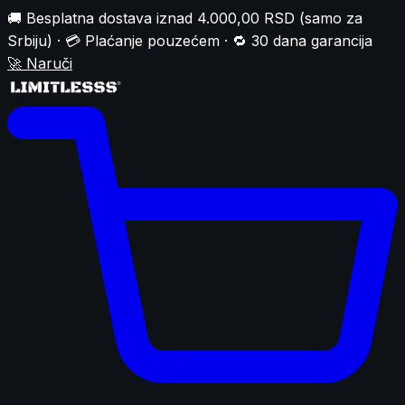
🚚 Besplatna dostava iznad 4.000,00 RSD (samo za
Srbiju) · 💳 Plaćanje pouzećem · 🔁 30 dana garancija
🚀
Naruči