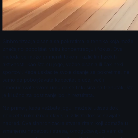
Sinhronizacija disanja sa pokretima je tehnika koja može
značajno poboljšati vašu koncentraciju i fokus. Ova
metoda se može primeniti tokom različitih fizičkih
aktivnosti, kao što su joge, vežbe disanja ili čak neki
sportovi. Kada uskladite svoje disanje sa pokretima, ne
samo da poboljšavate kapacitet pluća, već i
omogućavate svom umu da se fokusira na trenutak, što
je ključno za postizanje boljih rezultata.
Na primer, kada vežbate jogu, možete udisati dok
podižete ruke iznad glave, a izdisati dok se savijate
napred. Ova sinhronizacija stvara ritam koji pomaže u
smanjenju napetosti i stresa, omogućavajući vam da