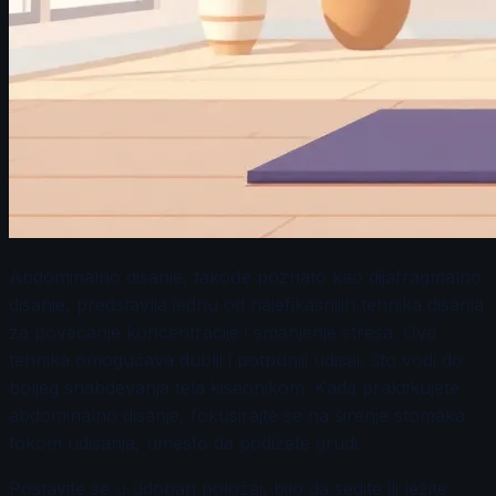
Abdominalno disanje, takođe poznato kao dijafragmalno
disanje, predstavlja jednu od najefikasnijih tehnika disanja
za povećanje koncentracije i smanjenje stresa. Ova
tehnika omogućava dublji i potpuniji udisaj, što vodi do
boljeg snabdevanja tela kiseonikom. Kada praktikujete
abdominalno disanje, fokusirajte se na širenje stomaka
tokom udisanja, umesto da podižete grudi.
Postavite se u udoban položaj, bilo da sedite ili ležite.