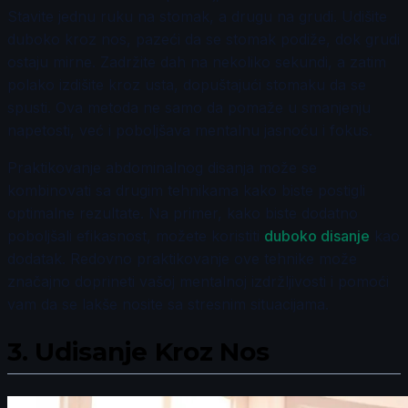
Stavite jednu ruku na stomak, a drugu na grudi. Udišite
duboko kroz nos, pazeći da se stomak podiže, dok grudi
ostaju mirne. Zadržite dah na nekoliko sekundi, a zatim
polako izdišite kroz usta, dopuštajući stomaku da se
spusti. Ova metoda ne samo da pomaže u smanjenju
napetosti, već i poboljšava mentalnu jasnoću i fokus.
Praktikovanje abdominalnog disanja može se
kombinovati sa drugim tehnikama kako biste postigli
optimalne rezultate. Na primer, kako biste dodatno
poboljšali efikasnost, možete koristiti
duboko disanje
kao
dodatak. Redovno praktikovanje ove tehnike može
značajno doprineti vašoj mentalnoj izdržljivosti i pomoći
vam da se lakše nosite sa stresnim situacijama.
3.
Udisanje Kroz Nos