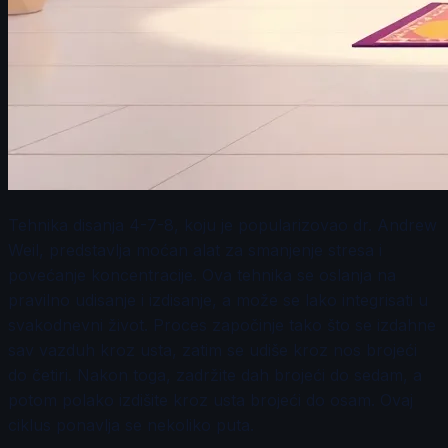
Tehnika disanja 4-7-8, koju je popularizovao dr. Andrew
Weil, predstavlja moćan alat za smanjenje stresa i
povećanje koncentracije. Ova tehnika se oslanja na
pravilno udisanje i izdisanje, a može se lako integrisati u
svakodnevni život. Proces započinje tako što se izdahne
sav vazduh kroz usta, zatim se udiše kroz nos brojeći
do četiri. Nakon toga, zadržite dah brojeći do sedam, a
potom polako izdišite kroz usta brojeći do osam. Ovaj
ciklus ponavlja se nekoliko puta.