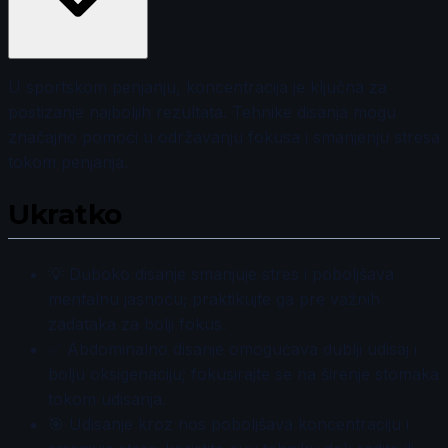
U sportskom penjanju, koncentracija je ključna za
postizanje najboljih rezultata. Tehnike disanja mogu
značajno pomoći u održavanju fokusa i smanjenju stresa
tokom penjanja.
Ukratko
💡 Duboko disanje smanjuje stres i poboljšava
mentalnu jasnoću; praktikujte ga pre važnih
zadataka za bolji fokus.
✅ Abdominalno disanje omogućava dublji udisaj i
bolju oksigenaciju; fokusirajte se na širenje stomaka
tokom udisanja.
🎯 Udisanje kroz nos poboljšava koncentraciju i