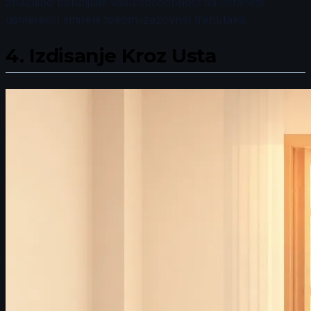
značajno poboljšati vašu sposobnost da ostanete
usmereni i smireni tokom izazovnih trenutaka.
4.
Izdisanje Kroz Usta