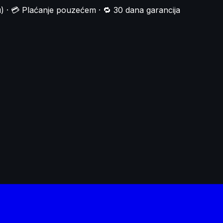
) · 💳 Plaćanje pouzećem · 🔁 30 dana garancija