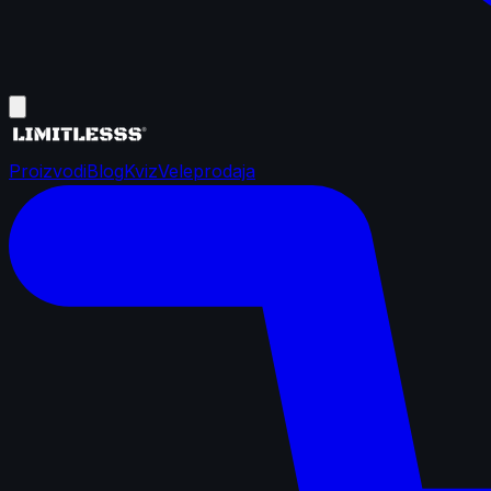
Proizvodi
Blog
Kviz
Veleprodaja