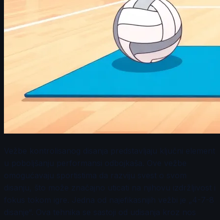
Vežbe kontrolisanog disanja predstavljaju ključni element
u poboljšanju performansi odbojkaša. Ove vežbe
omogućavaju sportistima da razviju svest o svom
disanju, što može značajno uticati na njihovu izdržljivost i
fokus tokom igre. Jedna od najefikasnijih vežbi je „4-7-8
disanje“. Ova tehnika se sastoji od udisanja kroz nos