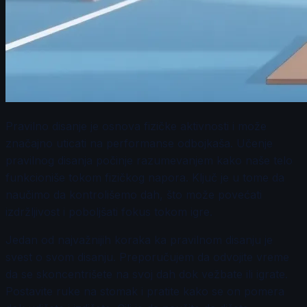
Pravilno disanje je osnova fizičke aktivnosti i može
značajno uticati na performanse odbojkaša. Učenje
pravilnog disanja počinje razumevanjem kako naše telo
funkcioniše tokom fizičkog napora. Ključ je u tome da
naučimo da kontrolišemo dah, što može povećati
izdržljivost i poboljšati fokus tokom igre.
Jedan od najvažnijih koraka ka pravilnom disanju je
svest o svom disanju. Preporučujem da odvojite vreme
da se skoncentrišete na svoj dah dok vežbate ili igrate.
Postavite ruke na stomak i pratite kako se on pomera