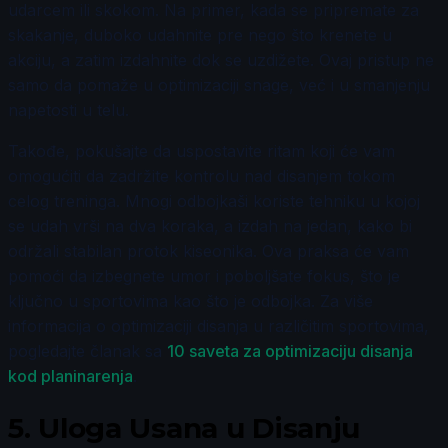
udarcem ili skokom. Na primer, kada se pripremate za
skakanje, duboko udahnite pre nego što krenete u
akciju, a zatim izdahnite dok se uzdižete. Ovaj pristup ne
samo da pomaže u optimizaciji snage, već i u smanjenju
napetosti u telu.
Takođe, pokušajte da uspostavite ritam koji će vam
omogućiti da zadržite kontrolu nad disanjem tokom
celog treninga. Mnogi odbojkaši koriste tehniku u kojoj
se udah vrši na dva koraka, a izdah na jedan, kako bi
održali stabilan protok kiseonika. Ova praksa će vam
pomoći da izbegnete umor i poboljšate fokus, što je
ključno u sportovima kao što je odbojka. Za više
informacija o optimizaciji disanja u različitim sportovima,
pogledajte članak sa
10 saveta za optimizaciju disanja
kod planinarenja
.
5.
Uloga Usana u Disanju