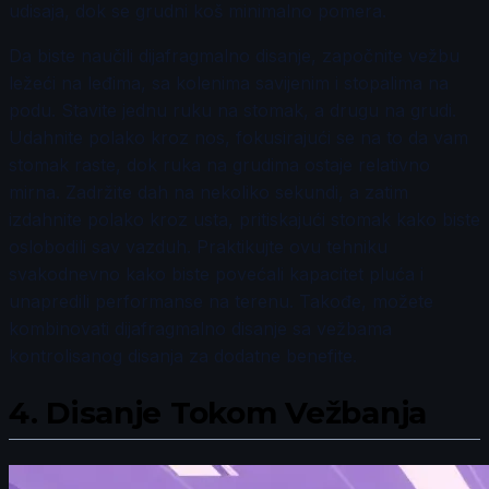
udisaja, dok se grudni koš minimalno pomera.
Da biste naučili dijafragmalno disanje, započnite vežbu
ležeći na leđima, sa kolenima savijenim i stopalima na
podu. Stavite jednu ruku na stomak, a drugu na grudi.
Udahnite polako kroz nos, fokusirajući se na to da vam
stomak raste, dok ruka na grudima ostaje relativno
mirna. Zadržite dah na nekoliko sekundi, a zatim
izdahnite polako kroz usta, pritiskajući stomak kako biste
oslobodili sav vazduh. Praktikujte ovu tehniku
svakodnevno kako biste povećali kapacitet pluća i
unapredili performanse na terenu. Takođe, možete
kombinovati dijafragmalno disanje sa vežbama
kontrolisanog disanja za dodatne benefite.
4.
Disanje Tokom Vežbanja