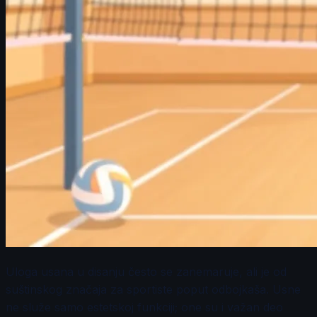
Uloga usana u disanju često se zanemaruje, ali je od
suštinskog značaja za sportiste poput odbojkaša. Usne
ne služe samo estetskoj funkciji; one su i važan deo