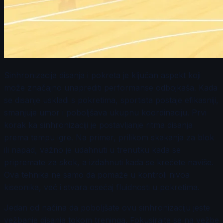
Sinhronizacija disanja i pokreta je ključan aspekt koji
može značajno unaprediti performanse odbojkaša. Kada
se disanje uskladi s pokretima, sportista postaje efikasniji,
smanjuje umor i poboljšava ukupnu koordinaciju. Prvi
korak ka sinhronizaciji je postavljanje ritma disanja
prema tempu igre. Na primer, prilikom skakanja za blok
ili napad, važno je udahnuti u trenutku kada se
pripremate za skok, a izdahnuti kada se krećete naviše.
Ova tehnika ne samo da pomaže u kontroli nivoa
kiseonika, već i stvara osećaj fluidnosti u pokretima.
Jedan od načina da poboljšate ovu sinhronizaciju jeste
vežbanje disanja tokom treninga. Fokusirajte se na vežbe