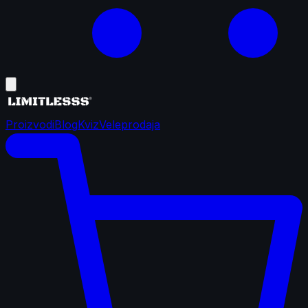
Proizvodi
Blog
Kviz
Veleprodaja