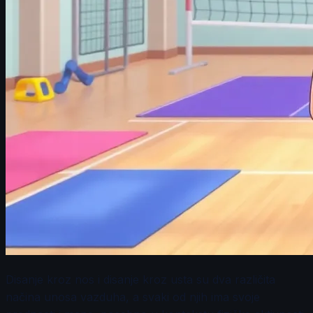
Disanje kroz nos i disanje kroz usta su dva različita
načina unosa vazduha, a svaki od njih ima svoje