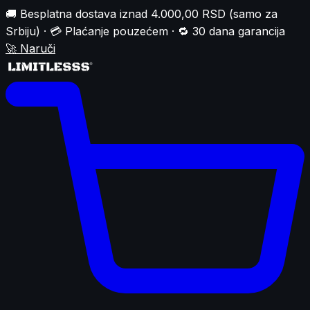
🚚 Besplatna dostava iznad 4.000,00 RSD (samo za
Srbiju) · 💳 Plaćanje pouzećem · 🔁 30 dana garancija
🚀
Naruči