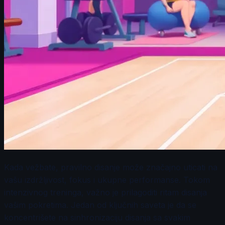
Kada vežbate, pravilno disanje može značajno uticati na
vašu izdržljivost, fokus i ukupne performanse. Tokom
intenzivnog treninga, važno je prilagoditi ritam disanja
vašim pokretima. Jedan od ključnih saveta je da se
koncentrišete na sinhronizaciju disanja sa svakim