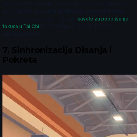
ovom aspektu disanja može značajno poboljšati vašu
igru. Takođe, ako želite da dodatno unapredite svoju
fokusiranost i kontrolu, istražite
savete za poboljšanje
fokusa u Tai Chi
koji se mogu primeniti i na vašu
sportsku praksu.
7.
Sinhronizacija Disanja i
Pokreta