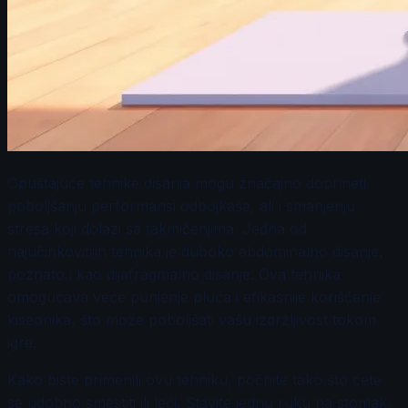
Opuštajuće tehnike disanja mogu značajno doprineti
poboljšanju performansi odbojkaša, ali i smanjenju
stresa koji dolazi sa takmičenjima. Jedna od
najučinkovitijih tehnika je duboko abdominalno disanje,
poznato i kao dijafragmalno disanje. Ova tehnika
omogućava veće punjenje pluća i efikasnije korišćenje
kiseonika, što može poboljšati vašu izdržljivost tokom
igre.
Kako biste primenili ovu tehniku, počnite tako što ćete
se udobno smestiti ili leći. Stavite jednu ruku na stomak,