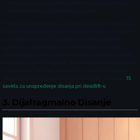
brojeći do četiri, zadržavanja daha brojeći do sedam, i
potom izdaha kroz usta brojeći do osam.
Primenom ove metode, odbojkaši mogu da smanje nivo
stresa i anksioznosti, što je posebno važno pre ključnih
trenutaka na terenu. Takođe, ova vežba pomaže u
povećanju kapaciteta pluća i poboljšava cirkulaciju.
Uključite ovu tehniku tokom treninga kako biste razvili
disciplinu u kontroli disanja. Redovno vežbajte kako biste
postigli bolje rezultate na terenu, a više informacija o
važnosti pravilnog disanja možete pronaći u članku
15
saveta za unapređenje disanja pri deadlift-u
.
3.
Dijafragmalno Disanje