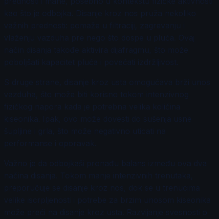
prednosti i mane, posebno u kontekstu fizičke aktivnosti
kao što je odbojka. Disanje kroz nos pruža nekoliko
važnih prednosti: pomaže u filtraciji, zagrevanju i
vlaženju vazduha pre nego što dospe u pluća. Ovaj
način disanja takođe aktivira dijafragmu, što može
poboljšati kapacitet pluća i povećati izdržljivost.
S druge strane, disanje kroz usta omogućava brži unos
vazduha, što može biti korisno tokom intenzivnog
fizičkog napora kada je potrebna velika količina
kiseonika. Ipak, ovo može dovesti do sušenja usne
šupljine i grla, što može negativno uticati na
performanse i oporavak.
Važno je da odbojkaši pronađu balans između ova dva
načina disanja. Tokom manje intenzivnih trenutaka,
preporučuje se disanje kroz nos, dok se u trenucima
velike iscrpljenosti i potrebe za brzim unosom kiseonika
može preći na disanje kroz usta. Razvijanje svesnosti o