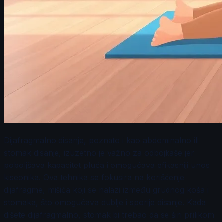
Dijafragmalno disanje, poznato i kao abdominalno ili
stomak disanje, izuzetno je važno za odbojkaše jer
poboljšava kapacitet pluća i omogućava efikasniji unos
kiseonika. Ova tehnika se fokusira na korišćenje
dijafragme, mišića koji se nalazi između grudnog koša i
stomaka, što omogućava dublje i sporije disanje. Kada
dišete dijafragmalno, stomak bi trebao da se širi prilikom