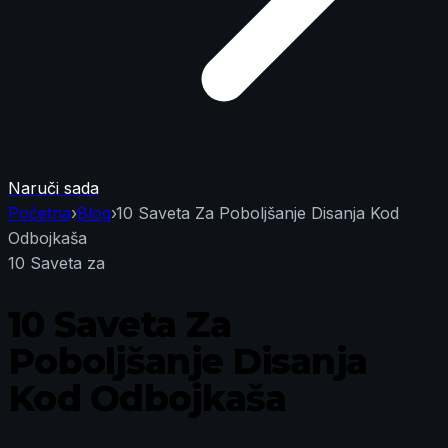
Naruči sada
Početna
›
Blog
›
10 Saveta Za Poboljšanje Disanja Kod
Odbojkaša
10 Saveta za
10 Saveta Za
Poboljšanje Disanja
Kod Odbojkaša