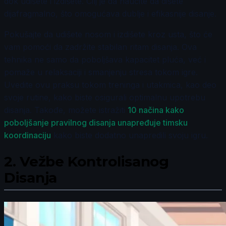
dok udišete i izdišete. Cilj je da naučite da dišete
dijafragmalno, što omogućava dublje i efikasnije disanje.
Pokušajte da udišete nosom i izdišete kroz usta, što će
vam pomoći da zadržite stabilan ritam disanja. Ova
tehnika ne samo da poboljšava kapacitet pluća, već i
pomaže u relaksaciji i smanjenju stresa tokom igre.
Uvedite ovu praksu tokom treninga i utakmica, kao deo
svoje rutine, kako biste osigurali optimalnu upotrebu
disanja. Takođe, možete istražiti
10 načina kako
poboljšanje pravilnog disanja unapređuje timsku
koordinaciju
kako biste dodatno unapredili svoju igru.
2.
Vežbe Kontrolisanog
Disanja