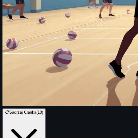
📋
Sadržaj Članka
(
18
)