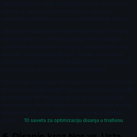
disajnog sistema. Kada se pravilno koriste, usne mogu
pomoći u regulaciji protoka vazduha, što može
poboljšati kapacitet pluća i omogućiti efikasnije disanje.
Jedna od najjednostavnijih tehnika je tehnika "usana u
obliku slame". Ova metoda podrazumeva opuštanje
usana dok se izdah vrši kroz njih, stvarajući otpor koji
pomaže u usporavanju disanja. Takođe, ova praksa
može poboljšati kontrolu nad disanjem tokom napornih
trenutaka, kao što su brzi napadi ili skakanje.
Pored toga, vežbe koje uključuju usne, kao što je "izdah
kroz usne u obliku slame", mogu pomoći sportistima da
se fokusiraju na ritam disanja, a time i na poboljšanje
performansi. Ako ste zainteresovani za dodatne tehnike
disanja koje će vam pomoći u treninzima, pogledajte
članak o
10 saveta za optimizaciju disanja u triatlonu
.
6.
Disanje kroz Nos vs. Usta