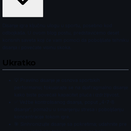
Disanje igra ključnu ulogu u sportu, posebno kod
odbojkaša. U ovom blog postu, predstavićemo deset
korisnih saveta koji će vam pomoći da poboljšate tehniku
disanja i povećate visinu skoka.
Ukratko
💡 Pravilno disanje je osnova sportskih
performansi; fokusirajte se na dijafragmalno disanje
kako biste povećali kapacitet pluća i izdržljivost.
✅ Vežbe kontrolisanog disanja, poput „4-7-8
disanja“, pomažu u smanjenju stresa i poboljšanju
koncentracije tokom igre.
🎯 Sinhronizujte disanje sa pokretima; udahnite pre