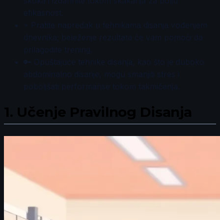
skoka i izdahnite tokom skakanja za bolju
efikasnost.
⚡ Pratite napredak u tehnikama disanja vođenjem
dnevnika; beleženje rezultata će vam pomoći da
prilagodite trening.
🔑 Opuštajuće tehnike disanja, kao što je duboko
abdominalno disanje, mogu smanjiti stres i
poboljšati performanse tokom takmičenja.
1.
Učenje Pravilnog Disanja