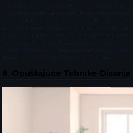
koje uključuju eksplozivne pokrete, kao što su sprintovi
ili skakanje, i pratite kako se vaše disanje menja u skladu
sa vašim aktivnostima. Osim toga, razmislite o uvođenju
tehnika meditacije i fokusa u vašu rutinu, jer one takođe
mogu poboljšati vašu sposobnost da se usredotočite na
sinhronizaciju disanja i pokreta tokom igre. Vežbajući
ovu tehniku redovno, postaćete svesniji svojih pokreta i
disanja, što će se pozitivno odraziti na vašu igru.
8.
Opuštajuće Tehnike Disanja