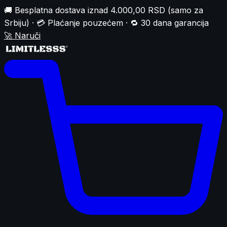
🚚 Besplatna dostava iznad 4.000,00 RSD (samo za
Srbiju) · 💳 Plaćanje pouzećem · 🔁 30 dana garancija
🚀
Naruči