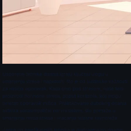
Usporene tehnike disanja igraju ključnu ulogu u
smanjenju stresa i napetosti, što je od suštinske važnosti
za mišićni oporavak. Kada smo pod stresom, naše telo
proizvodi hormone stresa, poput kortizola, koji mogu
ometati oporavak mišića. Praktikovanje dubokog disanja
aktivira parasimpatički nervni sistem, što pomaže u
smanjenju nivoa stresa i vraćanju telesne ravnoteže.
Jedna od najefikasnijih tehnika je dijafragmalno disanje,