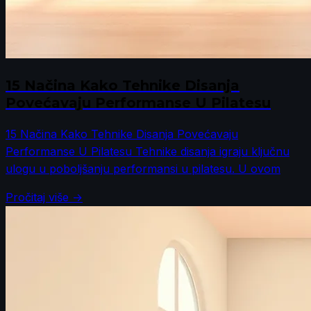
15 Načina Kako Tehnike Disanja
Povećavaju Performanse U Pilatesu
15 Načina Kako Tehnike Disanja Povećavaju
Performanse U Pilatesu Tehnike disanja igraju ključnu
ulogu u poboljšanju performansi u pilatesu. U ovom
Pročitaj više →