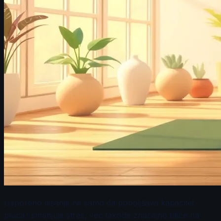
Usporeno disanje ne samo da poboljšava kapacitet
pluća i smanjuje stres, već takođe značajno utiče na