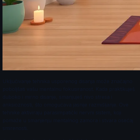
Uključivanje tehnika usporenog disanja može značajno
poboljšati vašu mentalnu fokusiranost. Kada praktikuješ
duboko i mirno disanje, smanjuješ nivo stresa i
anksioznosti, što omogućava jasnije razmišljanje. Ove
tehnike aktiviraju parasimpatički nervni sistem, koji
pomaže u smanjenju mentalnog zamora i stvara osećaj
smirenosti.