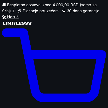
🚚 Besplatna dostava iznad 4.000,00 RSD (samo za
Srbiju) · 💳 Plaćanje pouzećem · 🔁 30 dana garancija
🚀
Naruči