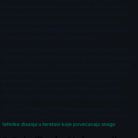
aktivirate parasimpatički nervni sistem, koji pomaže u
opuštanju krvnih sudova i poboljšanju cirkulacije. Ova
tehnika omogućava telu da efikasnije transportuje
kiseonik i hranljive materije do mišića, čime se ubrzava
proces oporavka nakon fizičke aktivnosti.
Jedna od tehnika koja može biti korisna je disanje kroz
dijafragmu. Ova metoda ne samo da poboljšava kapacitet
pluća, već i pomaže u smanjenju napetosti u telu. Kada
dišete dijafragmalno, usmeravate više vazduha u donje
delove pluća, što povećava volumen protoka krvi.
Takođe, ova tehnika može poboljšati i vašu fizičku
izdržljivost, jer efikasnije snabdeva mišiće kiseonikom.
Za više informacija o tehnikama disanja koje mogu
poboljšati vašu snagu i performanse, istražite članak o
tehnike disanja u teretani koje povećavaju snagu
.