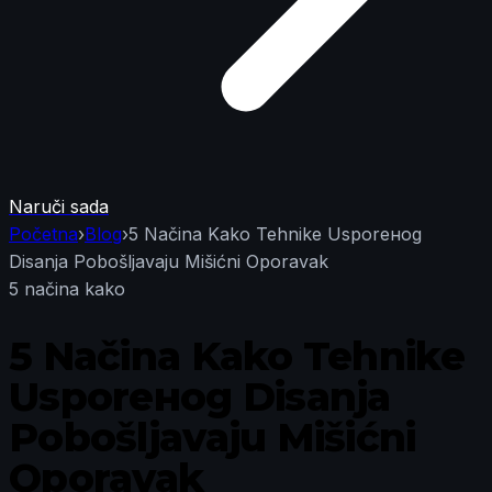
Naruči sada
Početna
›
Blog
›
5 Načina Kako Tehnike Usporенog
Disanja Pobošljavaju Mišićni Oporavak
5 načina kako
5 Načina Kako Tehnike
Usporенog Disanja
Pobošljavaju Mišićni
Oporavak