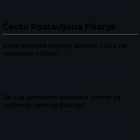
regeneracije. Ne zaboravite da podelite svoja iskustva i
savete s drugima koji žele poboljšati svoj oporavak!
Često Postavljana Pitanja
Kako tehnike sporog disanja utiču na
oporavak mišića?
Tehnike sporog disanja pomažu u smanjenju stresa i
napetosti, što može poboljšati cirkulaciju i smanjiti upale,
čime se ubrzava oporavak mišića.
Da li je potrebno posebno vreme za
vežbanje sporog disanja?
Ne, tehnike sporog disanja se mogu praktikovati u bilo
kojem trenutku, bilo da se radi o vežbanju, opuštanju
nakon treninga ili čak tokom svakodnevnih aktivnosti.