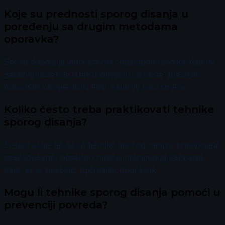
Koje su prednosti sporog disanja u
poređenju sa drugim metodama
oporavka?
Sporo disanje je jednostavna i dostupna tehnika koja ne
zahteva posebne alate ili opremu, a može značajno
poboljšati oksigenaciju tela i smanjiti nivo stresa.
Koliko često treba praktikovati tehnike
sporog disanja?
Preporučuje se da se tehnike sporog disanja praktikujete
svakodnevno, posebno nakon intenzivnog vežbanja,
kako bi se postigao optimalan oporavak.
Mogu li tehnike sporog disanja pomoći u
prevenciji povreda?