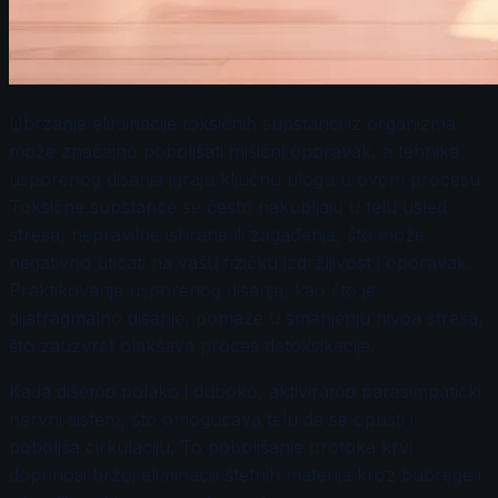
Ubrzanje eliminacije toksičnih supstanci iz organizma
može značajno poboljšati mišićni oporavak, a tehnike
usporenog disanja igraju ključnu ulogu u ovom procesu.
Toksične supstance se često nakupljaju u telu usled
stresa, nepravilne ishrane ili zagađenja, što može
negativno uticati na vašu fizičku izdržljivost i oporavak.
Praktikovanje usporenog disanja, kao što je
dijafragmalno disanje, pomaže u smanjenju nivoa stresa,
što zauzvrat olakšava proces detoksikacije.
Kada dišemo polako i duboko, aktiviramo parasimpatički
nervni sistem, što omogućava telu da se opusti i
poboljša cirkulaciju. To poboljšanje protoka krvi
doprinosi bržoj eliminaciji štetnih materija kroz bubrege i