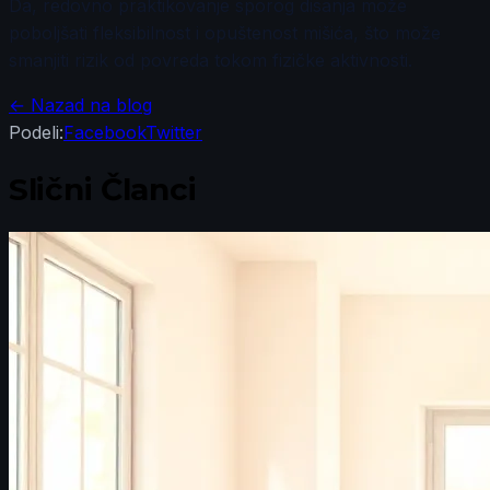
Da, redovno praktikovanje sporog disanja može
poboljšati fleksibilnost i opuštenost mišića, što može
smanjiti rizik od povreda tokom fizičke aktivnosti.
← Nazad na blog
Podeli:
Facebook
Twitter
Slični Članci