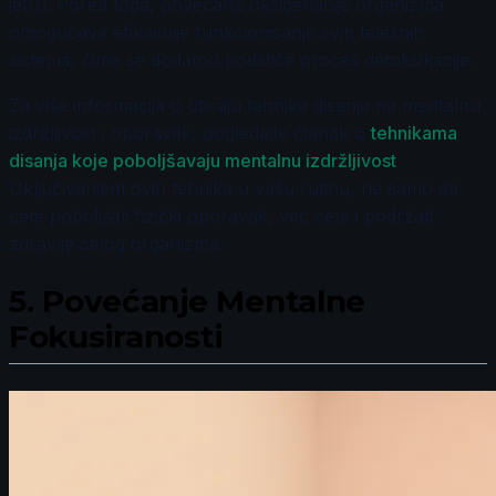
jetru. Pored toga, povećana oksigenacija organizma
omogućava efikasnije funkcionisanje svih telesnih
sistema, čime se dodatno podstiče proces detoksikacije.
Za više informacija o uticaju tehnika disanja na mentalnu
izdržljivost i oporavak, pogledajte članak o
tehnikama
disanja koje poboljšavaju mentalnu izdržljivost
.
Uključivanjem ovih tehnika u vašu rutinu, ne samo da
ćete poboljšati fizički oporavak, već ćete i podržati
zdravlje celog organizma.
5.
Povećanje Mentalne
Fokusiranosti