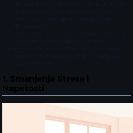
transport kiseonika i hranljivih materija do mišića.
🎯 Poboljšava oksigenaciju organizma, što je
ključno za regeneraciju mišićnog tkiva nakon
fizičkog napora.
⚡ Ubrzava eliminaciju toksičnih supstanci, čime se
poboljšava fizička izdržljivost i oporavak.
🔑 Povećava mentalnu fokusiranost, smanjujući
anksioznost i omogućavajući jasnije razmišljanje
tokom aktivnosti.
1.
Smanjenje Stresa i
Napetosti