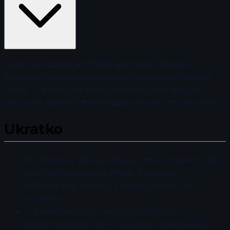
Usporeno disanje je tehnika koja može značajno
poboljšati mišićni oporavak posle intenzivnih treninga
snage. U ovom blog postu istražićemo pet ključnih
načina na koje ove tehnike doprinose bržem oporavku.
Ukratko
💡 Usporeno disanje smanjuje stres i napetost, što
poboljšava oporavak mišića. Praktikujte
dijafragmalno disanje za dublje udahne i brži
oporavak.
✅ Povećava protok krvi kroz aktivaciju
parasimpatičkog nervnog sistema, olakšavajući