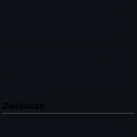
Jedan od načina kako poboljšati fokus jeste primena
metode "4-7-8", gde udah traje četiri sekunde,
zadržavanje daha sedam sekundi, a izdah osam sekundi.
Ova rutina ne samo da uspostavlja ritam disanja, već i
pruža trenutak pauze za vašu svest, čime se poboljšava
koncentracija na zadatak koji imate pred sobom.
Za više informacija o načinu na koji pasivni oporavak
može poboljšati vašu mentalnu izdržljivost, istražite 10
načina kako pasivni oporavak poboljšava performanse.
Ove tehnike disanja i opuštanja mogu postati ključni alati
vašeg svakodnevnog života, pomažući vam da ostanete
fokusirani i produktivni.
Zaključak
Uključite tehnike usporenog disanja u svoju rutinu
oporavka i primetite razliku u performansama i brzini