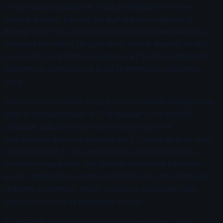
oksigenaciju organizma. Kada praktikujete tehnike
sporog disanja, kao što su dijafragmalno disanje ili
disanje kroz nos, povećava se količina kiseonika koja
dospeva do mišića i drugih tkiva. Ovo je ključno za brži
oporavak posle fizičkog napora, jer bolje snabdevanje
kiseonikom omogućava bržu regeneraciju mišićnog
tkiva.
Jedan od konkretnih saveta za poboljšanje oksigenacije
jeste primena tehnike "4-7-8 disanja". Ova tehnika
uključuje udisanje kroz nos na brojenje od 4,
zadržavanje daha na brojenje od 7 i izdisanje kroz usta
na brojenje od 8. Ova metoda ne samo da pomaže u
smanjenju napetosti, već takođe povećava kapacitet
pluća i poboljšava protok kiseonika kroz telo. Kada se
redovno praktikuje, može značajno poboljšati vašu
izdržljivost i ubrzati oporavak mišića.
Za više informacija o tehnikama disanja koje mogu