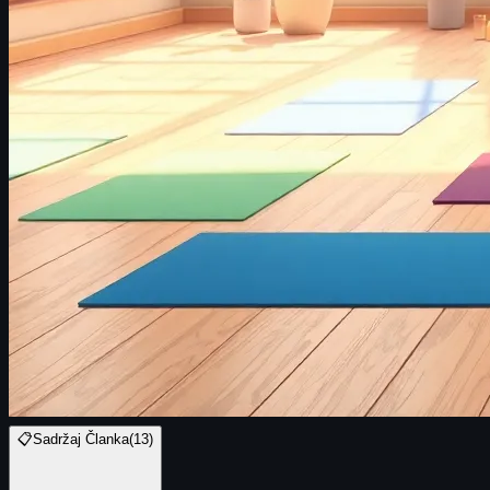
📋
Sadržaj Članka
(
13
)