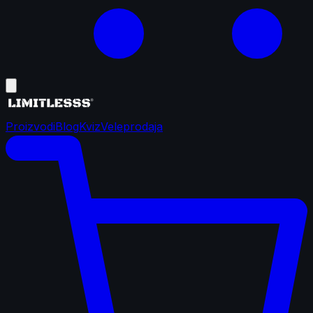
Proizvodi
Blog
Kviz
Veleprodaja