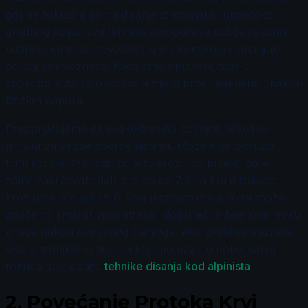
gde se fokusiramo na disanje iz stomaka, umesto iz
grudnog koša. Ova tehnika omogućava dublje i sporije
udahne, čime se povećava unos kiseonika i smanjuje
osećaj anksioznosti. Kada smo opušteni, telo je
sposobnije da se oporavi, a mišići brže regenerišu nakon
fizičkih napora.
Preporučujemo da svakodnevno odvojite nekoliko
minuta za vežbe sporog disanja. Možete se poslužiti
tehnikom 4-7-8, gde udišete kroz nos brojeći do 4,
zatim zadržavate dah brojeći do 7, i na kraju izdišete
kroz usta brojeći do 8. Ova jednostavna praksa može
značajno smanjiti nivo stresa i doprineti bržem oporavku
mišića nakon napornog treninga. Ako želite da saznate
više o tehnikama disanja koje pomažu u poboljšanju
fokusa, pogledajte
tehnike disanja kod alpinista
.
2.
Povećanje Protoka Krvi