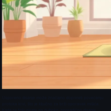
Usporeno disanje može značajno doprineti povećanju
protoka krvi, što je ključno za brži oporavak mišića.
Kada se fokusirate na duboko, sporadično disanje,