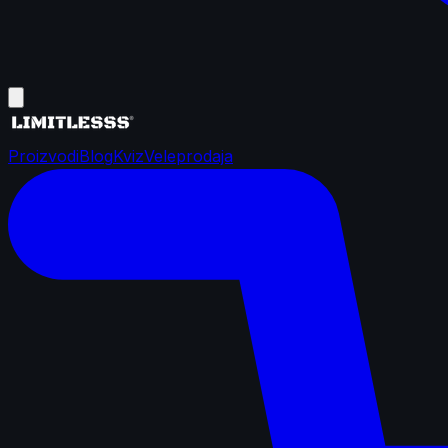
Proizvodi
Blog
Kviz
Veleprodaja