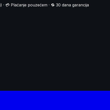
) · 💳 Plaćanje pouzećem · 🔁 30 dana garancija