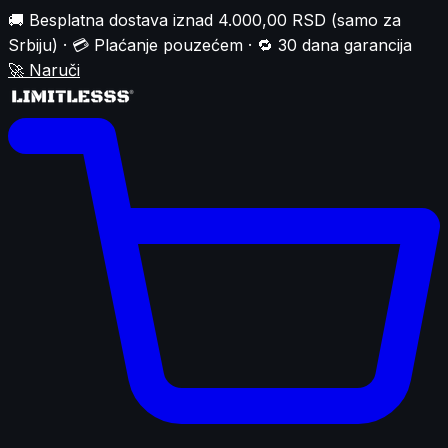
🚚 Besplatna dostava iznad 4.000,00 RSD (samo za
Srbiju) · 💳 Plaćanje pouzećem · 🔁 30 dana garancija
🚀
Naruči