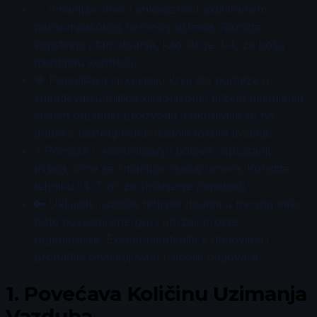
✅ Smanjuje stres i anksioznost aktiviranjem
parasimpatičkog nervnog sistema. Razvijte
sopstveni ritam disanja, kao što je 4:4, za bolju
mentalnu kontrolu.
🎯 Poboljšava cirkulaciju krvi, što pomaže u
snabdevanju mišića kiseonikom i bržem uklanjanju
štetnih otpadnih proizvoda. Fokusirajte se na
duboko dijafragmalno disanje tokom trčanja.
⚡ Pomaže u kontrolisanju bolova i opuštanju
mišića, čime se smanjuje osećaj umora. Koristite
tehniku "4-7-8" za smanjenje napetosti.
🔑 Uključite različite tehnike disanja u trening kako
biste povećali energiju i ubrzali proces
regeneracije. Eksperimentirajte s ritmovima i
pronađite onaj koji vam najbolje odgovara.
1.
Povećava Količinu Uzimanja
Vazduha