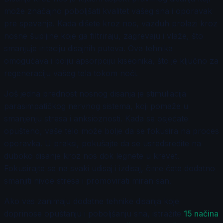
može značajno poboljšati kvalitet vašeg sna i oporavak
pre spavanja. Kada dišete kroz nos, vazduh prolazi kroz
nosne šupljine koje ga filtriraju, zagrevaju i vlaže, što
smanjuje iritaciju disajnih puteva. Ova tehnika
omogućava i bolju apsorpciju kiseonika, što je ključno za
regeneraciju vašeg tela tokom noći.
Još jedna prednost nosnog disanja je stimuliacija
parasimpatičkog nervnog sistema, koji pomaže u
smanjenju stresa i anksioznosti. Kada se osjećate
opušteno, vaše telo može bolje da se fokusira na proces
oporavka. U praksi, pokušajte da se usredsredite na
duboko disanje kroz nos dok legnete u krevet.
Fokusirajte se na svaki udisaj i izdisaj, čime ćete dodatno
smanjiti nivoe stresa i promovirati miran san.
Ako vas zanimaju dodatne tehnike disanja koje
doprinose opuštanju i poboljšanju sna, istražite
15 načina