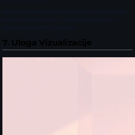
Redovno praktikovanje ovih vežbi pre spavanja može
transformisati vašu rutinu i doneti mirniji san, što je
ključno za oporavak organizma.
7.
Uloga Vizualizacije