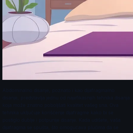
Abdominalno disanje, poznato i kao dijafragmalno
disanje, predstavlja jednu od najefikasnijih tehnika disanja
koja može znatno poboljšati kvalitet vašeg sna. Ova
tehnika uključuje korišćenje dijafragme kako bi se
postiglo dublje i potpunije disanje. Kada udišete, vaša
dijafragma se spušta, što omogućava plućima da se