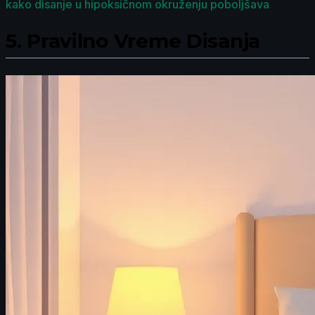
kako disanje u hipoksičnom okruženju poboljšava
.
5.
Pravilno Vreme Disanja