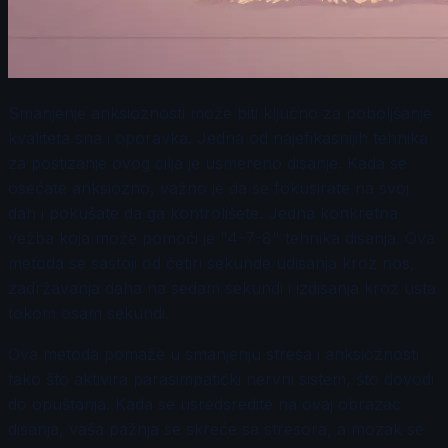
Smanjenje anksioznosti može biti ključno za poboljšanje
kvaliteta sna i oporavka. Jedna od najefikasnijih tehnika
za postizanje ovog cilja je usmereno disanje. Kada se
osećate anksiozno, važno je da se fokusirate na svoj
dah i pokušate da ga kontrolišete. Jedna konkretna
vežba koja može pomoći je "4-7-8" tehnika disanja. Ova
metoda se sastoji od četiri sekunde udisanja kroz nos,
zadržavanja daha na sedam sekundi i izdisanja kroz usta
tokom osam sekundi.
Ova metoda pomaže u smanjenju stresa i anksioznosti
tako što aktivira parasimpatički nervni sistem, što dovodi
do opuštanja. Kada se usredsredite na ovaj obrazac
disanja, vaša pažnja se skreće sa stresora, a mozak se