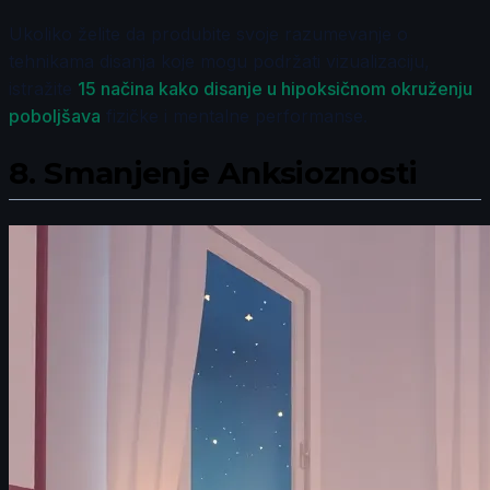
Ukoliko želite da produbite svoje razumevanje o
tehnikama disanja koje mogu podržati vizualizaciju,
istražite
15 načina kako disanje u hipoksičnom okruženju
poboljšava
fizičke i mentalne performanse.
8.
Smanjenje Anksioznosti