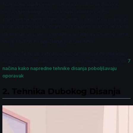
kontrolisanog disanja je metoda 4-7-8. Ova tehnika
uključuje udisanje na nos brojeći do četiri, zatim
zadržavanje daha brojeći do sedam, i konačno izdisanje
kroz usta brojeći do osam. Ova ciklična praksa ne samo
da smiruje um, već i pomaže u smanjenju srčanog ritma,
što je ključno za opuštanje pre spavanja.
Ukoliko želite da saznate više o tehnikama disanja koje
mogu poboljšati oporavak, preporučujemo da proučite
7
načina kako napredne tehnike disanja poboljšavaju
oporavak
.
2.
Tehnika Dubokog Disanja