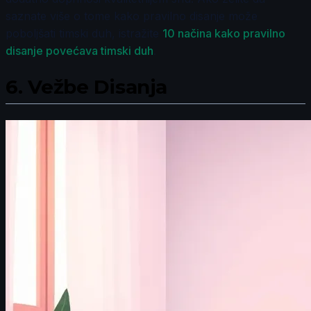
saznate više o tome kako pravilno disanje može
poboljšati timski duh, istražite
10 načina kako pravilno
disanje povećava timski duh
.
6.
Vežbe Disanja