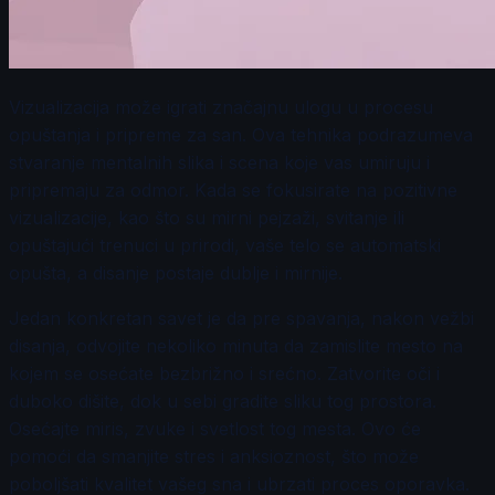
Vizualizacija može igrati značajnu ulogu u procesu
opuštanja i pripreme za san. Ova tehnika podrazumeva
stvaranje mentalnih slika i scena koje vas umiruju i
pripremaju za odmor. Kada se fokusirate na pozitivne
vizualizacije, kao što su mirni pejzaži, svitanje ili
opuštajući trenuci u prirodi, vaše telo se automatski
opušta, a disanje postaje dublje i mirnije.
Jedan konkretan savet je da pre spavanja, nakon vežbi
disanja, odvojite nekoliko minuta da zamislite mesto na
kojem se osećate bezbrižno i srećno. Zatvorite oči i
duboko dišite, dok u sebi gradite sliku tog prostora.
Osećajte miris, zvuke i svetlost tog mesta. Ovo će
pomoći da smanjite stres i anksioznost, što može
poboljšati kvalitet vašeg sna i ubrzati proces oporavka.