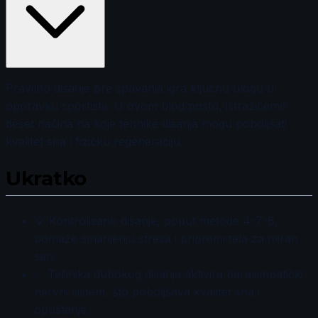
Pravilno disanje pre spavanja igra ključnu ulogu u
oporavku sportista. U ovom blog postu, istražićemo
deset načina na koje tehnike disanja mogu poboljšati
kvalitet sna i fizičku regeneraciju.
Ukratko
💡 Kontrolisano disanje, poput metode 4-7-8,
pomaže smanjenju stresa i pripremi tela za miran
san.
✅ Tehnika dubokog disanja aktivira parasimpatički
nervni sistem, što poboljšava kvalitet sna i
opuštanje.