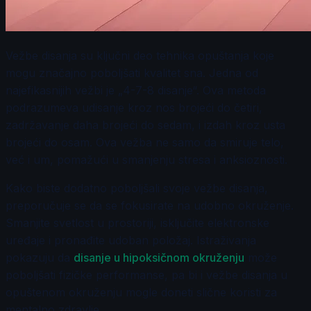
Vežbe disanja su ključni deo tehnika opuštanja koje
mogu značajno poboljšati kvalitet sna. Jedna od
najefikasnijih vežbi je „4-7-8 disanje“. Ova metoda
podrazumeva udisanje kroz nos brojeći do četiri,
zadržavanje daha brojeći do sedam, i izdah kroz usta
brojeći do osam. Ova vežba ne samo da smiruje telo,
već i um, pomažući u smanjenju stresa i anksioznosti.
Kako biste dodatno poboljšali svoje vežbe disanja,
preporučuje se da se fokusirate na udobno okruženje.
Smanjite svetlost u prostoriji, isključite elektronske
uređaje i pronađite udoban položaj. Istraživanja
pokazuju da
disanje u hipoksičnom okruženju
može
poboljšati fizičke performanse, pa bi i vežbe disanja u
opuštenom okruženju mogle doneti slične koristi za
mentalno zdravlje.