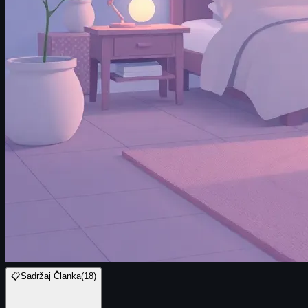
📋
Sadržaj Članka
(
18
)