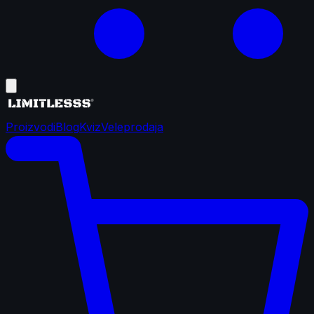
Proizvodi
Blog
Kviz
Veleprodaja