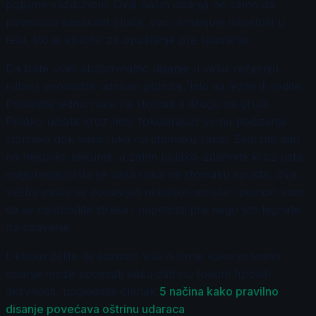
popune vazduhom. Ovaj način disanja ne samo da
povećava kapacitet pluća, već i smanjuje napetost u
telu, što je ključno za opuštanje pre spavanja.
Da biste uveli abdominalno disanje u vašu večernju
rutinu, pronađite udoban položaj, bilo da ležite ili sedite.
Postavite jednu ruku na stomak a drugu na grudi.
Polako udišite kroz nos, fokusirajući se na podizanje
stomaka dok vaša ruka na stomaku raste. Zadržite dah
na nekoliko sekundi, a zatim polako izdahnite kroz usta,
osiguravajući da se vaša ruka na stomaku spušta. Ova
vežba može se ponavljati nekoliko minuta i pomoći vam
da se oslobodite stresa i napetosti pre nego što legnete
na spavanje.
Ukoliko želite da saznate više o tome kako pravilno
disanje može povećati vašu oštrinu tokom fizičkih
aktivnosti, pogledajte članak
5 načina kako pravilno
disanje povećava oštrinu udaraca
.