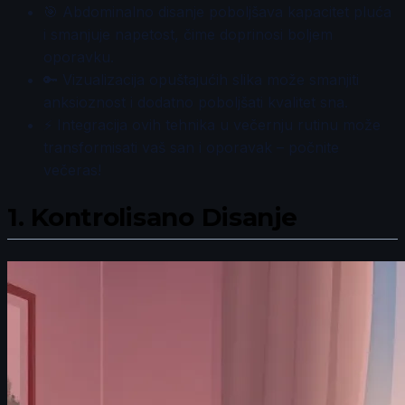
🎯 Abdominalno disanje poboljšava kapacitet pluća
i smanjuje napetost, čime doprinosi boljem
oporavku.
🔑 Vizualizacija opuštajućih slika može smanjiti
anksioznost i dodatno poboljšati kvalitet sna.
⚡ Integracija ovih tehnika u večernju rutinu može
transformisati vaš san i oporavak – počnite
večeras!
1.
Kontrolisano Disanje