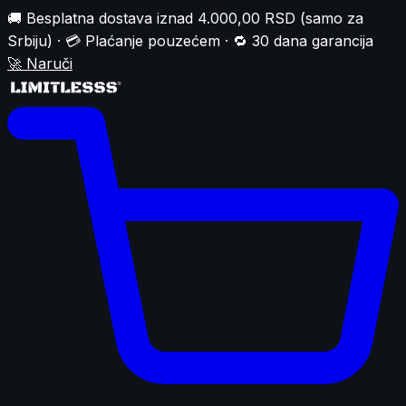
🚚 Besplatna dostava iznad 4.000,00 RSD (samo za
Srbiju) · 💳 Plaćanje pouzećem · 🔁 30 dana garancija
🚀
Naruči