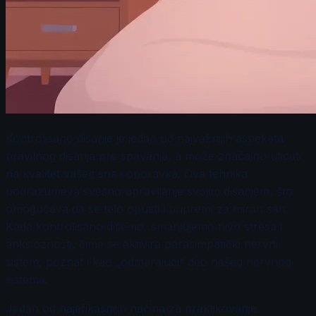
Kontrolisano disanje je jedan od najvažnijih aspekata
pravilnog disanja pre spavanja, a može značajno uticati
na kvalitet vašeg sna i oporavka. Ova tehnika
podrazumeva svesno upravljanje svojim disanjem, što
omogućava da se telo opusti i pripremi za miran san.
Kada kontrolisano dišemo, smanjujemo nivo stresa i
anksioznosti, čime se aktivira parasimpatički nervni
sistem, poznat i kao „odmarajući“ deo našeg nervnog
sistema.
Jedan od najefikasnijih načina za praktikovanje