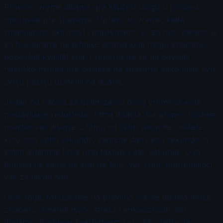
Pravilno vreme disanja igra ključnu ulogu u procesu
oporavka pre spavanja. Upravo to vreme, kada
smanjujemo aktivnost i pripremamo se za noć, idealno je
za fokusiranje na tehnike disanja koje mogu značajno
poboljšati kvalitet sna. Preporučuje se da odvojite
nekoliko minuta pre odlaska na spavanje kako biste svu
svoju pažnju usmerili na disanje.
Jedan od načina za optimizaciju ovog vremena jeste
postavljanje redosleda i ritma disanja. Na primer, možete
praktikovati disanje u ritmu od četiri sekunde: udišete
kroz nos četiri sekunde, zadržite dah četiri sekunde, a
zatim izdahnite kroz usta takođe četiri sekunde. Ova
tehnika ne samo da smiruje telo, već i um, pripremajući
vas za miran san.
Osim toga, fokusiranje na pravilno vreme disanja može
značajno smanjiti nivoe stresa i anksioznosti, što
dodatno doprinosi kvalitetnijem snu. Ako želite da