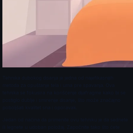
Tehnika dubokog disanja je jedna od najefikasnijih
metoda za opuštanje tela i uma pre spavanja. Ova
tehnika se fokusira na korišćenje dijafragme kako bi se
postiglo dublje i smirenije disanje, što može značajno
poboljšati kvalitet sna i oporavak.
Jedan od načina da primenite ovu tehniku je da sednete
ili legnete u udoban položaj. Započnite tako što ćete