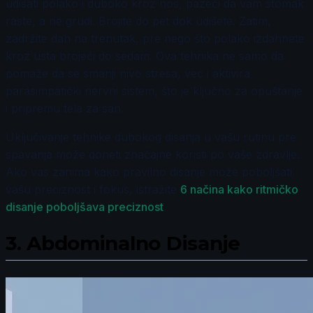
udisati polako i duboko kroz nos, pazeći da vam stomak
raste, a ne grudi. Brojite do pet dok udišete. Zatim,
zadržite dah na trenutak, pre nego što polako izdahnete
kroz usta brojeći do sedam. Ova tehnika ne samo da
pomaže da se smanji nivo stresa, već i aktivira
parasimpatički nervni sistem, što je ključno za opuštanje
i pripremu tela za san.
Uključivanje tehnike dubokog disanja u vašu rutinu pre
spavanja može doneti značajne koristi po vaše zdravlje.
Ako vas zanima kako pravilno disanje može poboljšati
vašu preciznost i fokus, istražite
6 načina kako ritmičko
disanje poboljšava preciznost
.
3.
Abdominalno Disanje