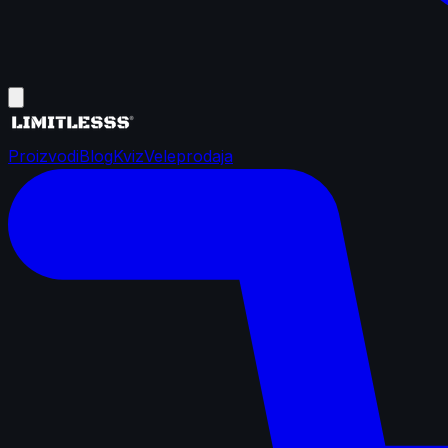
Proizvodi
Blog
Kviz
Veleprodaja