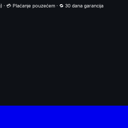
) · 💳 Plaćanje pouzećem · 🔁 30 dana garancija