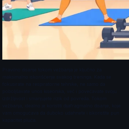
Pravilno disanje tokom vežbanja je ključno za
maksimalno iskorišćenje svakog treninga. Kada se
fokusirate na respiratorne tehnike, ne samo da
poboljšavate unos kiseonika, već i povećavate svoju
izdržljivost i smanjujete rizik od povreda. Tokom
vežbanja, idealno je koristiti dijafragmalno disanje, koje
vam omogućava da duboko udahnete i iskoristite pun
kapacitet pluća.