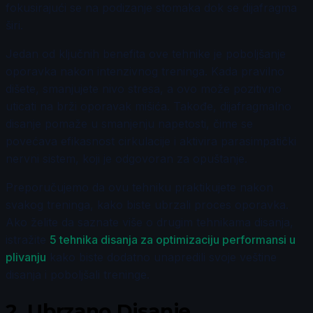
fokusirajući se na podizanje stomaka dok se dijafragma
širi.
Jedan od ključnih benefita ove tehnike je poboljšanje
oporavka nakon intenzivnog treninga. Kada pravilno
dišete, smanjujete nivo stresa, a ovo može pozitivno
uticati na brži oporavak mišića. Takođe, dijafragmalno
disanje pomaže u smanjenju napetosti, čime se
povećava efikasnost cirkulacije i aktivira parasimpatički
nervni sistem, koji je odgovoran za opuštanje.
Preporučujemo da ovu tehniku praktikujete nakon
svakog treninga, kako biste ubrzali proces oporavka.
Ako želite da saznate više o drugim tehnikama disanja,
istražite
5 tehnika disanja za optimizaciju performansi u
plivanju
kako biste dodatno unapredili svoje veštine
disanja i poboljšali treninge.
2.
Ubrzano Disanje