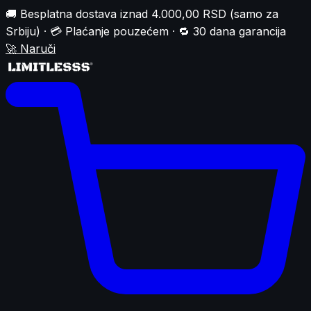
🚚 Besplatna dostava iznad 4.000,00 RSD (samo za
Srbiju) · 💳 Plaćanje pouzećem · 🔁 30 dana garancija
🚀
Naruči