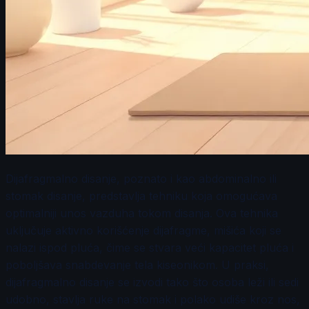
Dijafragmalno disanje, poznato i kao abdominalno ili
stomak disanje, predstavlja tehniku koja omogućava
optimalniji unos vazduha tokom disanja. Ova tehnika
uključuje aktivno korišćenje dijafragme, mišića koji se
nalazi ispod pluća, čime se stvara veći kapacitet pluća i
poboljšava snabdevanje tela kiseonikom. U praksi,
dijafragmalno disanje se izvodi tako što osoba leži ili sedi
udobno, stavlja ruke na stomak i polako udiše kroz nos,