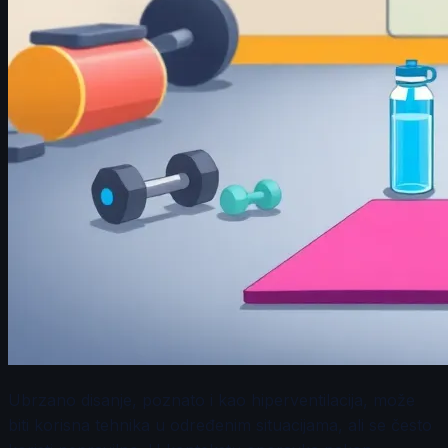
Ubrzano disanje, poznato i kao hiperventilacija, može
biti korisna tehnika u određenim situacijama, ali se često