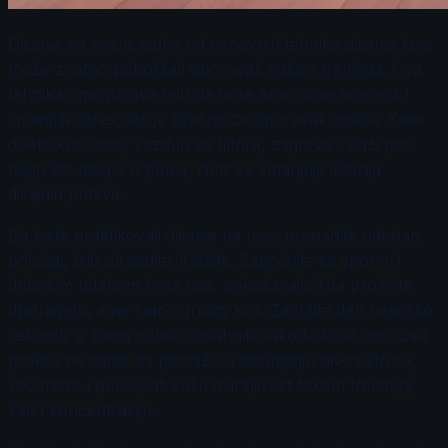
Disanje na nos je jedna od osnovnih tehnika disanja koja
može znatno poboljšati oporavak nakon treninga. Ova
tehnika omogućava telu da bolje apsorbuje kiseonik i
smanjuje stres, što je ključno za oporavak mišića. Kada
dišete kroz nos, vazduh se filtrira, zagreva i vlaži pre
nego što dospe u pluća, čime se smanjuje iritacija
disajnih puteva.
Da biste praktikovali disanje na nos, pronađite udoban
položaj, bilo da sedite ili ležite. Započnite sa sporim i
dubokim udahom kroz nos, pokušavajući da proširite
dijafragmu, a ne samo grudni koš. Zadržite dah nekoliko
sekundi, a zatim polako izdahnite takođe kroz nos. Ova
praksa ne samo da pomaže u smanjenju nivoa stresa,
već može i poboljšati vašu izdržljivost tokom treninga,
kao i koncentraciju.