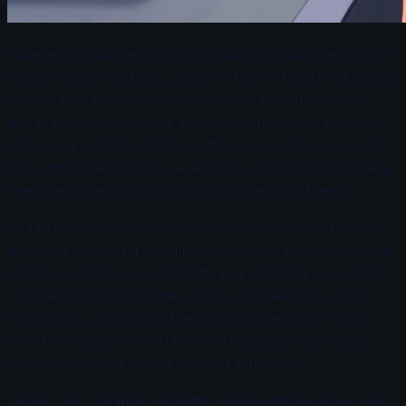
Disanje na usta često se koristi kao prirodan način da se
poveća unos vazduha, posebno tokom fizičkih aktivnosti
kada je potražnja za kiseonikom veća. Međutim, ova
tehnika može imati svoje prednosti, ali i mane. Kada se
disanje na usta koristi tokom treninga, može omogućiti
brži unos kiseonika, što je korisno u situacijama visokog
intenziteta, kao što su sprintovi ili intervalni treninzi.
Jedan od ključnih saveta za efikasno disanje na usta je
da se fokusirate na pravilno ritmičko disanje. Umesto da
duboko udišete i brzo izdišete, pokušajte da uspostavite
određeni ritam. Na primer, kada udahnete kroz usta,
brojite do 2, a zatim izdišite takođe brojeći do 2. Ova
tehnika može pomoći u kontroli vazduha koji unosite,
što može smanjiti osećaj gušenja ili umora.
Ukoliko vas zanimaju dodatne tehnike disanja koje mogu