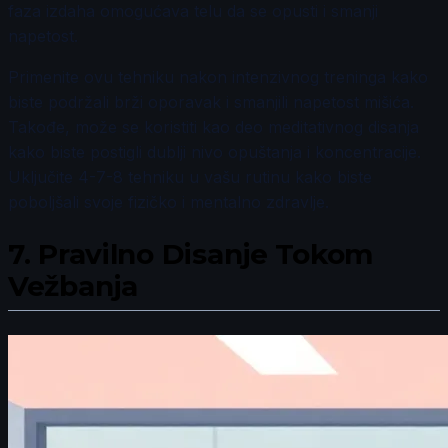
faza izdaha omogućava telu da se opusti i smanji
napetost.
Primenite ovu tehniku nakon intenzivnog treninga kako
biste podržali brži oporavak i smanjili napetost mišića.
Takođe, može se koristiti kao deo meditativnog disanja
kako biste postigli dublji nivo opuštanja i koncentracije.
Uključite 4-7-8 tehniku u vašu rutinu kako biste
poboljšali svoje fizičko i mentalno zdravlje.
7.
Pravilno Disanje Tokom
Vežbanja