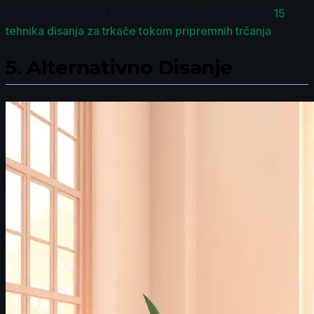
poboljšati vašu izdržljivost i performanse, istražite
15
tehnika disanja za trkače tokom pripremnih trčanja
.
5.
Alternativno Disanje