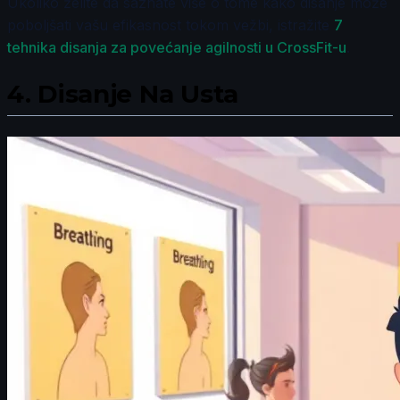
Ukoliko želite da saznate više o tome kako disanje može
poboljšati vašu efikasnost tokom vežbi, istražite
7
tehnika disanja za povećanje agilnosti u CrossFit-u
.
4.
Disanje Na Usta