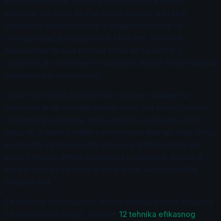
koristi nepravilno. U kontekstu oporavka nakon
treninga, ubrzano disanje može pomoći u bržem
uklanjanju ugljen-dioksida iz organizma, čime se
smanjuje osećaj iscrpljenosti. Međutim, važno je
napomenuti da ova tehnika treba da se koristi s
oprezom, jer prekomerno ubrzano disanje može izazvati
vrtoglavicu ili anksioznost.
Jedan od načina da iskoristite ubrzano disanje za
oporavak je da izvodite kratke serije. Na primer, nakon
intenzivnog vežbanja, dišite ubrzano u trajanju od 15
sekundi, a zatim pređite na normalno disanje. Ovaj ciklus
ponavljajte nekoliko puta. Iako ova tehnika može da
pruži trenutne efekte relaksacije i olakšanja, važno je
obratiti pažnju na svoje telo i prestati ukoliko osetite
nelagodnost.
Za dodatne informacije o tehnici disanja koja se fokusira
na poboljšanje snage, istražite
12 tehnika efikasnog