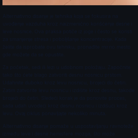
Alternativno disanje je tehnika koja se fokusira na
uvođenje vazduha kroz naizmenično korišćenje desne i
leve nosnice. Ova praksa potiče iz joge i često se koristi
za smanjenje stresa i poboljšanje koncentracije. Kada
želite da isprobate ovu tehniku, pronađite mirno mesto
gde možete da se opustite.
Za početak, sedi ili lezi u udobnom položaju. Započnite
tako što ćete blago zatvoriti desnu nosnicu prstom.
Udahnite duboko kroz levu nosnicu, brojeći do četiri.
Zatim zatvorite levu nosnicu i izdišite kroz desnu, takođe
brojeći do četiri. Sledeći korak je da ponovite proces,
sada udah uvodeći kroz desnu nosnicu i izdišući kroz
levu. Ovaj ciklus ponavljajte nekoliko minuta.
Alternativno disanje pomaže u uspostavljanju ravnoteže
između leve i desne hemisfere mozga, što može