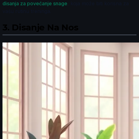
disanja za povećanje snage
, koja može biti korisna za
vašu rutinu treninga.
3.
Disanje Na Nos