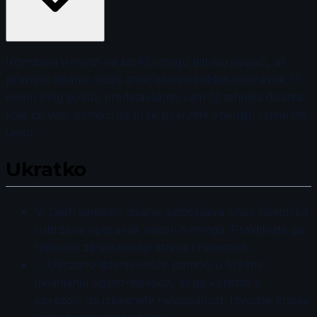
Intenzivni treninzi na biciklu mogu biti iscrpljujući, ali
pravilno disanje može značajno poboljšati oporavak. U
ovom blog postu, predstavljamo vam 12 tehnika disanja
koje će vam pomoći da brže povratite energiju i smanjite
umor.
Ukratko
💡 Dijafragmalno disanje poboljšava unos kiseonika
i ubrzava oporavak nakon treninga. Praktikujte ga
redovno za smanjenje stresa i napetosti.
✅ Ubrzano disanje može pomoći u bržem
uklanjanju ugljen-dioksida, ali ga koristite s
oprezom da izbegnete nelagodnost. Izvodite kratke