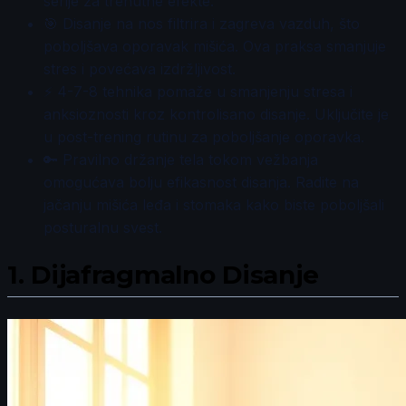
serije za trenutne efekte.
🎯 Disanje na nos filtrira i zagreva vazduh, što
poboljšava oporavak mišića. Ova praksa smanjuje
stres i povećava izdržljivost.
⚡ 4-7-8 tehnika pomaže u smanjenju stresa i
anksioznosti kroz kontrolisano disanje. Uključite je
u post-trening rutinu za poboljšanje oporavka.
🔑 Pravilno držanje tela tokom vežbanja
omogućava bolju efikasnost disanja. Radite na
jačanju mišića leđa i stomaka kako biste poboljšali
posturalnu svest.
1.
Dijafragmalno Disanje