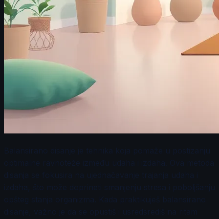
Balansirano disanje je tehnika koja pomaže u postizanju
optimalne ravnoteže između udaha i izdaha. Ova metoda
disanja se fokusira na ujednačavanje trajanja udaha i
izdaha, što može doprineti smanjenju stresa i poboljšanju
opšteg stanja organizma. Kada praktikuješ balansirano
disanje, važno je da se opustiš i usredsrediš na ritam