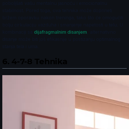
poboljšati vašu mentalnu jasnoću i emocionalnu
stabilnost. Pored toga, ova tehnika može doprineti
bržem oporavku nakon treninga, tako što će omogućiti
bolju cirkulaciju vazduha i smanjenje napetosti u telu. U
kombinaciji sa
dijafragmalnim disanjem
, alternativno
disanje može biti još efikasnije u postizanju optimalnog
stanja tela i uma.
6.
4-7-8 Tehnika