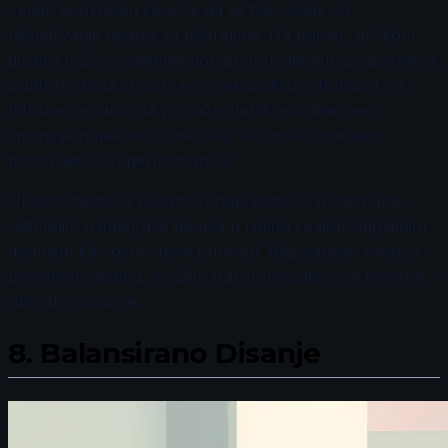
Jedan konkretan savet je da se fokusirate na
usklađivanje disanja sa pokretima. Na primer, prilikom
dizanja težine, udahnite dok pripremate telo za pokret, a
izdahnite kada snaga i energija dostižu vrhunac. Ova
tehnika ne samo da pomaže stabilizaciji tela, već i
smanjuje napetost u mišićima, što može značajno
poboljšati vašu performansu.
Ukoliko želite da dodatno unapredite svoje vežbanje,
razmislite o integraciji disanja u rutinu sa dijafragmalnim
disanjem kao osnovnom principu. Razvijanjem svesti o
pravilnom disanju, možete transformisati svoje treninge i
ubrzati oporavak.
8.
Balansirano Disanje