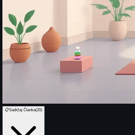
📋
Sadržaj Članka
(
20
)