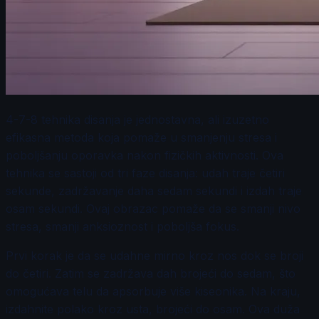
4-7-8 tehnika disanja je jednostavna, ali izuzetno
efikasna metoda koja pomaže u smanjenju stresa i
poboljšanju oporavka nakon fizičkih aktivnosti. Ova
tehnika se sastoji od tri faze disanja: udah traje četiri
sekunde, zadržavanje daha sedam sekundi i izdah traje
osam sekundi. Ovaj obrazac pomaže da se smanji nivo
stresa, smanji anksioznost i poboljša fokus.
Prvi korak je da se udahne mirno kroz nos dok se broji
do četiri. Zatim se zadržava dah brojeći do sedam, što
omogućava telu da apsorbuje više kiseonika. Na kraju,
izdahnite polako kroz usta, brojeći do osam. Ova duža