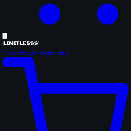
Proizvodi
Blog
Kviz
Veleprodaja