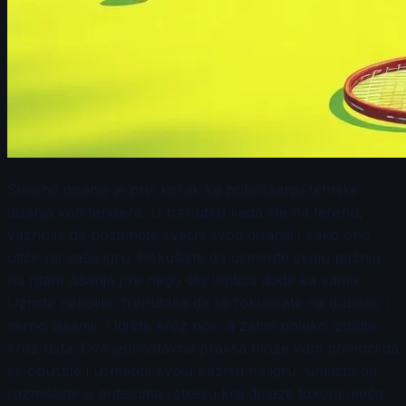
Svesno disanje je prvi korak ka poboljšanju tehnike
disanja kod tenisera. U trenutku kada ste na terenu,
važno je da postanete svesni svog disanja i kako ono
utiče na vašu igru. Pokušajte da usmerite svoju pažnju
na ritam disanja pre nego što loptica dođe ka vama.
Uzmite nekoliko trenutaka da se fokusirate na duboko i
mirno disanje. Udišite kroz nos, a zatim polako izdišite
kroz usta. Ova jednostavna praksa može vam pomoći da
se opustite i usmerite svoju pažnju na igru, umesto da
razmišljate o pritiscima i stresu koji dolaze tokom meča.