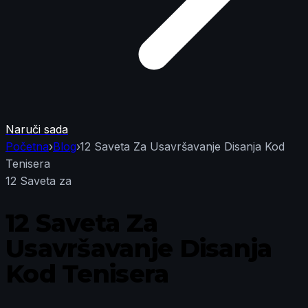
Naruči sada
Početna
›
Blog
›
12 Saveta Za Usavršavanje Disanja Kod
Tenisera
12 Saveta za
12 Saveta Za
Usavršavanje Disanja
Kod Tenisera