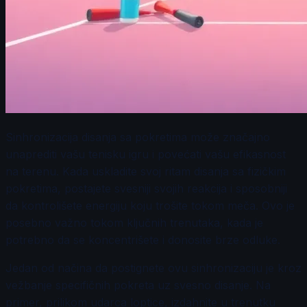
Sinhronizacija disanja sa pokretima može značajno
unaprediti vašu tenisku igru i povećati vašu efikasnost
na terenu. Kada uskladite svoj ritam disanja sa fizičkim
pokretima, postajete svesniji svojih reakcija i sposobniji
da kontrolišete energiju koju trošite tokom meča. Ovo je
posebno važno tokom ključnih trenutaka, kada je
potrebno da se koncentrišete i donosite brze odluke.
Jedan od načina da postignete ovu sinhronizaciju je kroz
vežbanje specifičnih pokreta uz svesno disanje. Na
primer, prilikom udarca loptice, izdahnite u trenutku