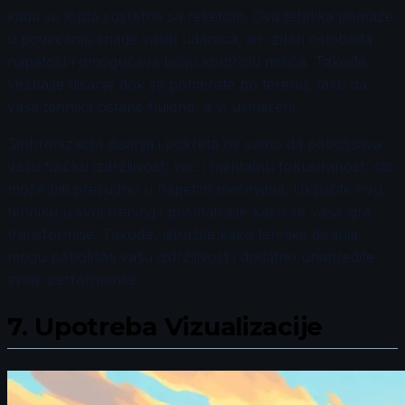
kada se lopta susretne sa reketom. Ova tehnika pomaže
u povećanju snage vaših udaraca, jer izdah oslobađa
napetost i omogućava bolju kontrolu mišića. Takođe,
vežbajte disanje dok se pomerate po terenu, tako da
vaša tehnika ostane fluidna, a vi usmereni.
Sinhronizacija disanja i pokreta ne samo da poboljšava
vašu fizičku izdržljivost, već i mentalnu fokusiranost, što
može biti presudno u napetim mečevima. Uključite ovu
tehniku u svoj trening i posmatrajte kako se vaša igra
transformiše. Takođe, istražite kako tehnike disanja
mogu poboljšati vašu izdržljivost i dodatno unapredite
svoje performanse.
7.
Upotreba Vizualizacije