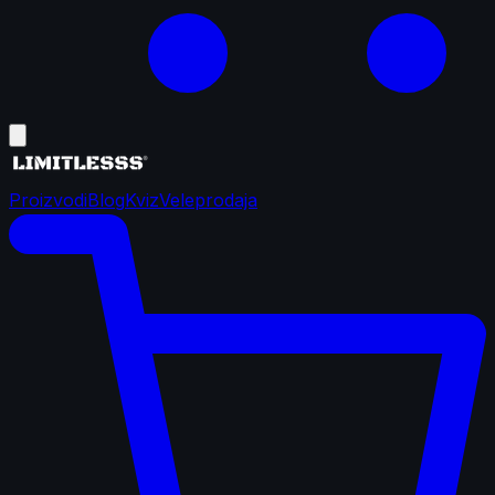
Proizvodi
Blog
Kviz
Veleprodaja