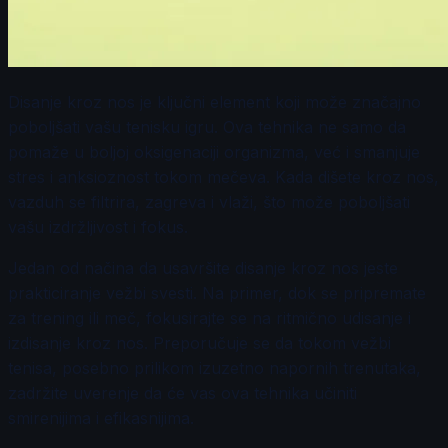
Disanje kroz nos je ključni element koji može značajno
poboljšati vašu tenisku igru. Ova tehnika ne samo da
pomaže u boljoj oksigenaciji organizma, već i smanjuje
stres i anksioznost tokom mečeva. Kada dišete kroz nos,
vazduh se filtrira, zagreva i vlaži, što može poboljšati
vašu izdržljivost i fokus.
Jedan od načina da usavršite disanje kroz nos jeste
prakticiranje vežbi svesti. Na primer, dok se pripremate
za trening ili meč, fokusirajte se na ritmično udisanje i
izdisanje kroz nos. Preporučuje se da tokom vežbi
tenisa, posebno prilikom izuzetno napornih trenutaka,
zadržite uverenje da će vas ova tehnika učiniti
smirenijima i efikasnijima.