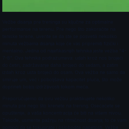
Vežbe disanja pre treninga su ključne za optimalne
performanse na terenu. Pre nego što zakoračite na
teniske terene, uverite se da ste se posvetili nekoliko
minuta vežbama disanja koje će vas pripremiti fizički i
mentalno. Jedna od najefikasnijih tehnika jeste vežba "4-
7-8". Ova tehnika podrazumeva: udah kroz nos brojeći
do četiri, zadržavanje daha brojeći do sedam, a zatim
izdah kroz usta brojeći do osam. Ova vežba ne samo da
smiruje um, već i poboljšava kapacitet pluća, što može
doprineti boljoj izdržljivosti tokom meča.
Preporučujemo da ovu vežbu praktikujete nekoliko
minuta pre nego što krenete na trening. Osećaćete se
opuštenije, a vaša koncentracija će biti na višem nivou.
Takođe, usmerite pažnju na ritmičnost disanja; to će vam
pomoći da se fokusirate i oslobodite napetosti. Vežbe