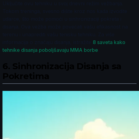
Uključite ovu tehniku u svoj dnevni režim vežbanja.
Tokom treninga, svesno dišite kroz nos kada izvodite
udarce, što može pomoći u sinhronizaciji pokreta i
disanja. Ova vežba može povećati vašu efikasnost na
terenu i unaprediti vašu tenisku tehniku. Za više
informacija o značaju disanja, istražite
8 saveta kako
tehnike disanja poboljšavaju MMA borbe
.
6.
Sinhronizacija Disanja sa
Pokretima