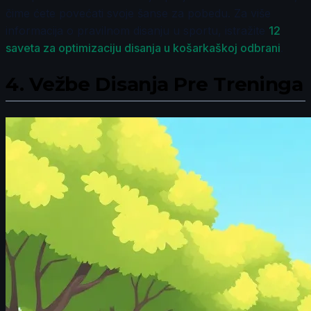
čime ćete povećati svoje šanse za pobedu. Za više
informacija o pravilnom disanju u sportu, istražite
12
saveta za optimizaciju disanja u košarkaškoj odbrani
.
4.
Vežbe Disanja Pre Treninga