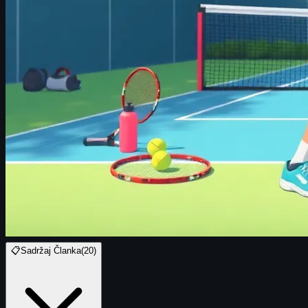
📋
Sadržaj Članka
(
20
)