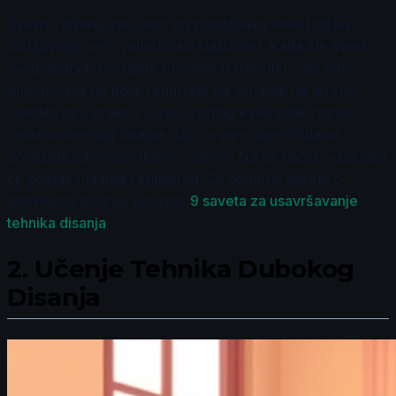
Svesno disanje ne samo da poboljšava vašu fizičku
izdržljivost, već i psihološku stabilnost. Kada ste svesni
svog disanja, postajete prisutniji u trenutku, što vam
omogućava da bolje reagujete na situacije na terenu.
Uvedite ovu praksu u svoj trening kako biste razvili
veštinu svesnog disanja, što će vam pomoći da se
povežete sa svojim telom i umom. Na taj način, vaša igra
će postati fluidnija i efikasnija. Za dodatne savete o
tehnikama disanja, istražite
9 saveta za usavršavanje
tehnika disanja
.
2.
Učenje Tehnika Dubokog
Disanja