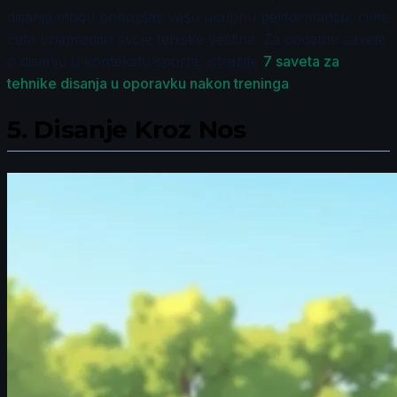
disanja mogu poboljšati vašu ukupnu performansu, čime
ćete unaprediti i svoje teniske veštine. Za dodatne savete
o disanju u kontekstu sporta, istražite
7 saveta za
tehnike disanja u oporavku nakon treninga
.
5.
Disanje Kroz Nos