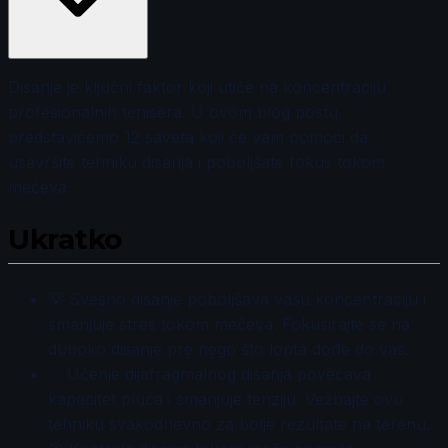
Disanje je ključni faktor koji utiče na koncentraciju
profesionalnih tenisera. U ovom blog postu
predstavićemo 12 saveta koji će vam pomoći da
usavršite tehniku disanja i poboljšate fokus tokom
mečeva.
Ukratko
💡 Svesno disanje poboljšava vašu koncentraciju i
smanjuje stres tokom mečeva. Fokusirajte se na
duboko disanje pre nego što lopta dođe do vas.
✅ Učenje dijafragmalnog disanja povećava
kapacitet pluća i smanjuje tenziju. Vežbajte ovu
tehniku svakodnevno za bolje rezultate na terenu.