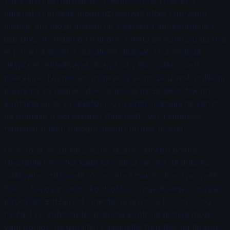
vašu igru i performanse. Tokom teniskih mečeva,
adrenalin i pritisak mogu uzrokovati plitko i ubrzano
disanje, što može dovesti do smanjenja koncentracije i
izdržljivosti. Jedan od najboljih saveta za kontrolu disanja
je primena tehnike „paralelne disanja“. Ova metoda
uključuje usklađivanje disanja sa vašim udarcima ili
pokretima. Na primer, inspiracija se može izvesti prilikom
pripreme za udarac, dok se izdisaj može desiti tokom
kontakta lopte sa reketom. Ova sinhronizacija ne samo
da pomaže u održavanju stabilnosti, već i smanjuje
napetost u telu, omogućavajući fluidniji pokret.
Osim toga, vežbajte svesno disanje između poena.
Iskoristite trenutke kada se loptica ne igra da duboko
udahnete i izdahnete, čime ćete smanjiti stres i povratiti
fokus. Na ovaj način, kontrolišući svoje disanje, možete
poboljšati izdržljivost i mentalnu jasnoću tokom celog
meča. I ne zaboravite, pravilna kontrola disanja može
vam pomoći da izdržite i najnapetije trenutke na terenu,