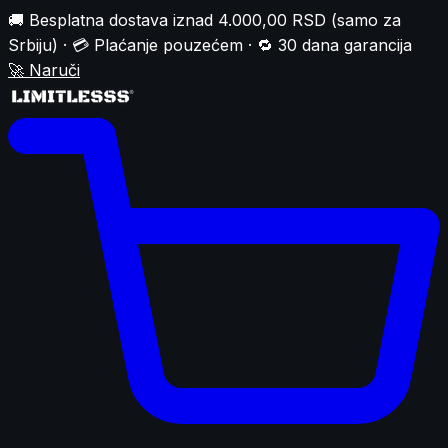
🚚 Besplatna dostava iznad 4.000,00 RSD (samo za
Srbiju) · 💳 Plaćanje pouzećem · 🔁 30 dana garancija
🚀
Naruči