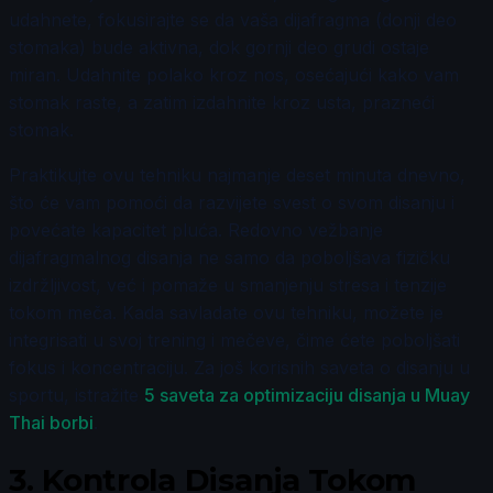
udahnete, fokusirajte se da vaša dijafragma (donji deo
stomaka) bude aktivna, dok gornji deo grudi ostaje
miran. Udahnite polako kroz nos, osećajući kako vam
stomak raste, a zatim izdahnite kroz usta, prazneći
stomak.
Praktikujte ovu tehniku najmanje deset minuta dnevno,
što će vam pomoći da razvijete svest o svom disanju i
povećate kapacitet pluća. Redovno vežbanje
dijafragmalnog disanja ne samo da poboljšava fizičku
izdržljivost, već i pomaže u smanjenju stresa i tenzije
tokom meča. Kada savladate ovu tehniku, možete je
integrisati u svoj trening i mečeve, čime ćete poboljšati
fokus i koncentraciju. Za još korisnih saveta o disanju u
sportu, istražite
5 saveta za optimizaciju disanja u Muay
Thai borbi
.
3.
Kontrola Disanja Tokom