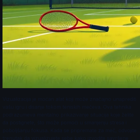
Vizualizacija je moćan alat koji može značajno unaprediti
vašu igru i disanje tokom teniskih mečeva. Ova tehnika
podrazumeva mentalno prikazivanje situacija koje želite
da postignete, što može pomoći u smanjenju stresa i
poboljšanju fokusa. Kada se pripremate za meč, odvojite
trenutak da vizualizujete sebe kako izvodite savršene