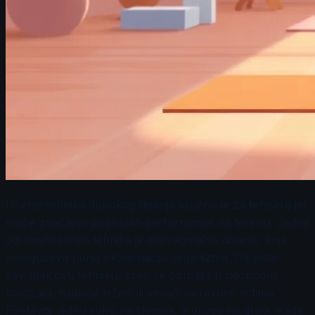
Učenje tehnika dubokog disanja ključno je za tenisere jer
može značajno poboljšati performanse na terenu. Jedna
od najefikasnijih tehnika je dijafragmalno disanje, koje
omogućava punu oksigenaciju organizma. Da biste
savladali ovu tehniku, prvo se opustite u udobnom
položaju, najbolje ležeći ili sedeći sa ravnim leđima.
Postavite jednu ruku na stomak, a drugu na grudi. Kada