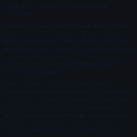
udarce, kontrolišete disanje i ostajete smireni i
usredsređeni.
Primenite ovu praksu tako što ćete se udobno smestiti,
zatvoriti oči i zamisliti svaki detalj – kako se krećete po
terenu, kako vaša ruka precizno udara lopticu, a vaše
disanje postaje mirno i ritmično. Ova mentalna slika može
aktivirati iste delove mozga kao kada zaista izvodite te
pokrete, što može dovesti do poboljšanja vaše
performanse na terenu.
Pored toga, vizualizacija može vam pomoći da se
pripremite za izazovne situacije koje mogu nastati tokom
meča. Zamislite kako ostajete smireni i fokusirani čak i
kada se suočavate s pritiskom ili teškim trenucima.
Redovno praktikovanje vizualizacije može postati deo
vaše rutine, što će vam omogućiti da se osećate sigurnije
i spremnije kada se suočite s pravim izazovima na