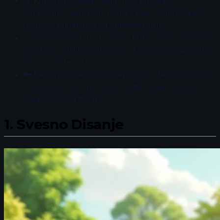
🎯 Kontrola disanja tokom meča pomaže u
održavanju stabilnosti i izdržljivosti. Sinhronizujte
disanje sa udarcima za efikasniju igru.
⚡ Vežbe disanja pre treninga pripremaju vas fizički i
mentalno. Uključite tehniku "4-7-8" da poboljšate
fokus i smirenost.
🔑 Redovno pratite svoj napredak u tehnici disanja.
Vodite dnevnik kako biste identifikovali obrasce i
prilagodili svoj trening.
1.
Svesno Disanje