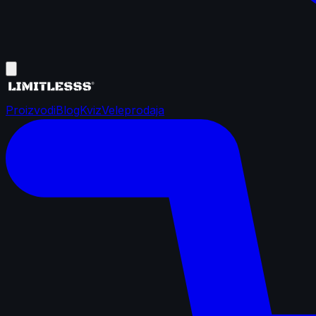
Proizvodi
Blog
Kviz
Veleprodaja