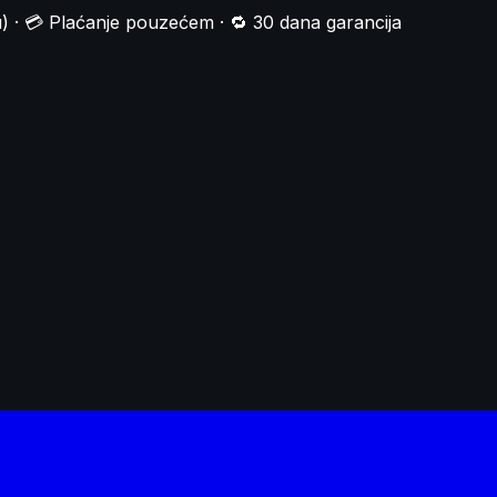
) · 💳 Plaćanje pouzećem · 🔁 30 dana garancija