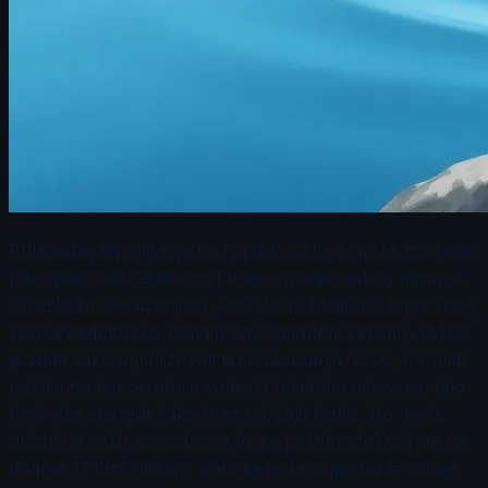
Prilagođavanje disanja na različite uslove može značajno
poboljšati vašu efikasnost tokom maratonskog plivanja.
U različitim okruženjima, kao što su hladna ili topla voda,
visoka nadmorska visina ili čak zagađeni vazduh, važno
je znati kako optimizovati tehnike disanja. Prvo, obratite
pažnju na temperaturu vode. U hladnijim uslovima, telo
troši više energije kako bi se održalo toplo, što može
uticati na vašu sposobnost da se pravilno fokusirate na
disanje. U tom slučaju, pokušajte da uspostavite dublje,