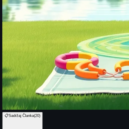
📋
Sadržaj Članka
(
20
)