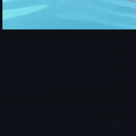
Korišćenje nosnog disanja tokom maratonskog plivanja
može značajno unaprediti vašu performansu i
izdržljivost. Nosno disanje omogućava bolju filtraciju,
vlaženje i zagrevanje vazduha pre nego što on uđe u
pluća, što je posebno važno prilikom dužih fizičkih
aktivnosti. Ova tehnika ne samo da pomaže u smanjenju
rizika od iritacije disajnih puteva, već i poboljšava
oksigenaciju organizma.
Prilikom plivanja, pokušajte da se naviknete na udisanje
kroz nos. To može zahtevati malo vremena i
posvećenosti, ali vredi se potruditi. Tokom treninga,
vežbajte da izdišete kroz usta dok ste u vodi, a udišete
kroz nos na površini. Ova metoda može pomoći u