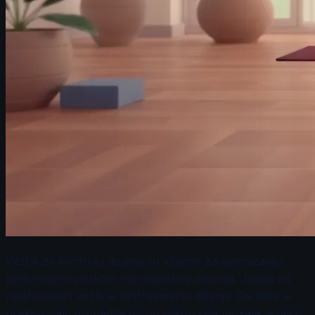
Vežbe za kontrolu disanja su ključne za optimizaciju
performansi prilikom maratonskog plivanja. Jedna od
najefikasnijih vežbi je dijafragmalno disanje. Da biste je
praktikovali, pronađite mirno mesto gde možete ležati ili