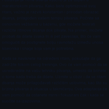
maratonskom plivanju. Kako biste optimizovali svoj
ritam, važno je razviti konstantan i prirodan obrazac
disanja, prilagođen vašem tempu plivanja. Počnite sa
osnovnim vežbama u bazenu, gde možete testirati
različite ritmove disanja dok plivate. Na primer, možete
probati da dišete svaka tri ili pet zaveslaja, što će vam
omogućiti da postignete bolju ravnotežu između unosa
kiseonika i snage koja vam je potrebna.
Kada se naviknete na određeni ritam, pokušajte da ga
zadržite tokom celog treninga. Ovo će vam pomoći da se
usredsredite na vašu tehniku plivanja, umesto da brinete
o tome kada treba da dišete. Uzmite u obzir i da se ritam
disanja može prilagođavati različitim uslovima, kao što su
brzina plivanja ili situacija u takmičenju. Ova adaptacija će
vam pomoći da ostanete mirni i fokusirani čak i kada se
suočite sa izazovima.