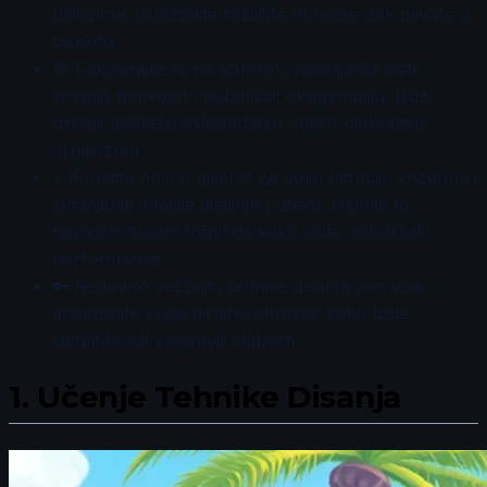
uslovima. Uvežbajte različite obrasce dok plivate u
bazenu.
🎯 Fokusirajte se na kontrolu izdisaja da biste
smanjili napetost i poboljšali oksigenaciju. Duži
izdisaji pomažu oslobađanju ugljen-dioksida iz
organizma.
⚡ Koristite nosno disanje za bolju filtraciju vazduha i
smanjenje iritacije disajnih puteva. Učinite to
navikom tokom treninga kako biste poboljšali
performanse.
🔑 Redovno vežbajte tehnike disanja van vode i
analizirajte svoje disajne obrasce kako biste
identifikovali i ispravili slabosti.
1.
Učenje Tehnike Disanja