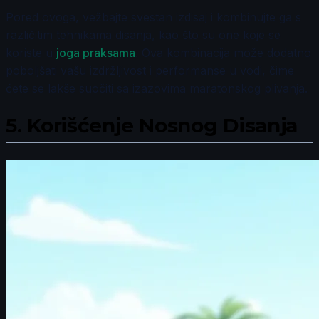
Pored ovoga, vežbajte svestan izdisaj i kombinujte ga s
različitim tehnikama disanja, kao što su one koje se
koriste u
joga praksama
. Ova kombinacija može dodatno
poboljšati vašu izdržljivost i performanse u vodi, čime
ćete se lakše suočiti sa izazovima maratonskog plivanja.
5.
Korišćenje Nosnog Disanja