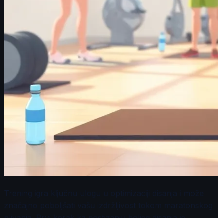
Trening igra ključnu ulogu u optimizaciji disanja i može
značajno poboljšati vašu izdržljivost tokom maratonskog
plivanja. Prvi korak ka postizanju boljeg disanja je