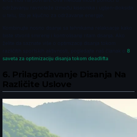
održavanju ravnoteže između kiseonika i ugljen-dioksida
u telu, što je ključno za održavanje energije.
Kombinujte nosno disanje sa tehnikama relaksacije kako
biste stvorili smireniji i kontrolisaniji ritam disanja. Ako
želite da saznate više o optimizaciji disanja tokom
različitih sportskih aktivnosti, pogledajte naš članak o
8
saveta za optimizaciju disanja tokom deadlifta
.
6.
Prilagođavanje Disanja Na
Različite Uslove