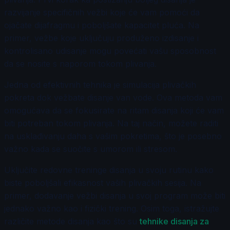
razvijanje specifičnih vežbi koje će vam pomoći da
ojačate dijafragmu i poboljšate kapacitet pluća. Na
primer, vežbe koje uključuju produženo izdisanje i
kontrolisano udisanje mogu povećati vašu sposobnost
da se nosite s naporom tokom plivanja.
Jedna od efektivnih tehnika je simulacija plivačkih
pokreta dok vežbate disanje van vode. Ova metoda vam
omogućava da se fokusirate na ritam disanja koji će vam
biti potreban tokom plivanja. Na taj način, možete raditi
na usklađivanju daha s vašim pokretima, što je posebno
važno kada se suočite s umorom ili stresom.
Uključite redovne treninge disanja u svoju rutinu kako
biste poboljšali efikasnost vaših plivačkih sesija. Na
primer, dodavanje vežbi disanja u svoj program može biti
jednako važno kao i fizički trening. Osim toga, istražujte
različite metode disanja kao što su
tehnike disanja za