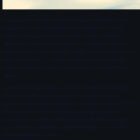
Fokusiranje na izdisaj može značajno poboljšati vašu
efikasnost tokom maratonskog plivanja. Dok mnogi
plivači obraćaju pažnju na udisaj, izdisaj je jednako
važan, jer omogućava optimalno oslobađanje ugljen-
dioksida iz tela. Kada plivate, ciljajte na to da izdisaj bude
duži i kontrolisan. To će vam pomoći da se opustite i
smanjite napetost u telu, što je ključno za dugotrajne
napore.
Jedna od tehnika koja se može primeniti je izdisaj kroz
nos ili usta dok se glava nalazi u vodi. Ova praksa
pomaže da se izdisaj integriše u vaš ritam plivanja, čime
se smanjuje potreba za naglim udisanjem. Kada se
fokusirate na izdisaj, možete koristiti dijafragmu kako
biste omogućili dublje i potpunije disanje, što vodi ka
boljoj oksigenaciji mišića.