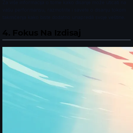
Za više informacija o tome kako disanje može uticati na
vašu performansu, razmotrite i savete o disanju tokom
takmičenja kako biste dodatno unapredili svoje veštine.
4.
Fokus Na Izdisaj