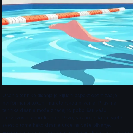
Učenje tehnike disanja je ključni aspekt optimizacije
performansi tokom maratonskog plivanja. Pravilna
tehnika disanja može značajno poboljšati vašu
izdržljivost i smanjiti umor. Prvo, važno je da razvijete
svest o tome kako disanje utiče na vaše plivanje.
Fokusirajte se na dijafragmalno disanje, koje omogućava