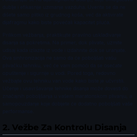
dublje i efikasnije uzimanje vazduha. Uverite se da ne
dišete samo plitko iz grudnog koša, već da aktivirate
dijafragmu kako biste povećali kapacitet pluća.
Prilikom vežbanja, praktikujte pravilno usklađivanje
disanja sa pokretima. Na primer, dok plivate, uzmite
udisaj kada izlazite iz vode i izdahnite dok se uranjate.
Ova sinhronizacija ne samo da će poboljšati vašu
plivačku tehniku, već će vam pomoći da se osećate
opuštenije i sigurnije u vodi. Pored toga, redovno
vežbajte ovu tehniku van vode kako biste je učvrstili.
Učenje i usavršavanje tehnike disanja može dovesti do
značajnih poboljšanja u vašem maratonskom plivanju, a
samopouzdanje koje dobijete će dodatno poboljšati vaše
performanse.
2.
Vežbe Za Kontrolu Disanja