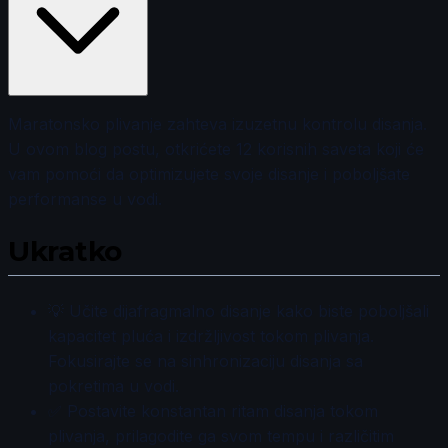
Maratonsko plivanje zahteva izuzetnu kontrolu disanja.
U ovom blog postu, otkrićete 12 korisnih saveta koji će
vam pomoći da optimizujete svoje disanje i poboljšate
performanse u vodi.
Ukratko
💡 Učite dijafragmalno disanje kako biste poboljšali
kapacitet pluća i izdržljivost tokom plivanja.
Fokusirajte se na sinhronizaciju disanja sa
pokretima u vodi.
✅ Postavite konstantan ritam disanja tokom
plivanja, prilagodite ga svom tempu i različitim