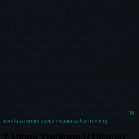
sporije disanje koje će pomoći u smanjenju stresa i
zadržavanju više kiseonika.
Kada plivate na visokoj nadmorskoj visini, gde je količina
dostupnog kiseonika manja, prilagodite ritam disanja tako
da uzimate duže pauze između udaha. To može pomoći
u optimizaciji zasićenosti krvi kiseonikom. S druge
strane, ako plivate u zagađenim ili morem bogatim
algama, nosno disanje može pomoći da filtrirate
zagađivače i poboljšate kvalitet udisanja.
Uvek budite svesni svog okruženja i prilagodite tehnike
disanja prema uslovima u kojima se nalazite. Ovaj pristup
će vam pomoći da ostanete fokusirani i efikasni tokom
dužih plivačkih sesija. Za dodatne savete o disanju tokom
različitih sportskih aktivnosti, pogledajte naš članak o
10
saveta za optimizaciju disanja za trail running
.
7.
Uloga Treninga U Disanju