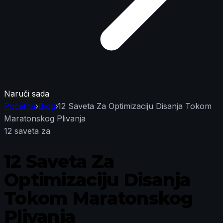
Naruči sada
Početna
›
Blog
›
12 Saveta Za Optimizaciju Disanja Tokom
Maratonskog Plivanja
12 saveta za
12 Saveta Za
Optimizaciju Disanja
Tokom Maratonskog
Plivanja