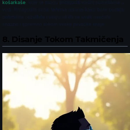
košarkaše
, koje se mogu prilagoditi vašim potrebama u
vodi. Prilagodite svoje tehnike disanja kako biste postigli
optimalne rezultate i osigurali da se uvek osećate
snažno i spremno tokom svake plivačke sesije.
8.
Disanje Tokom Takmičenja