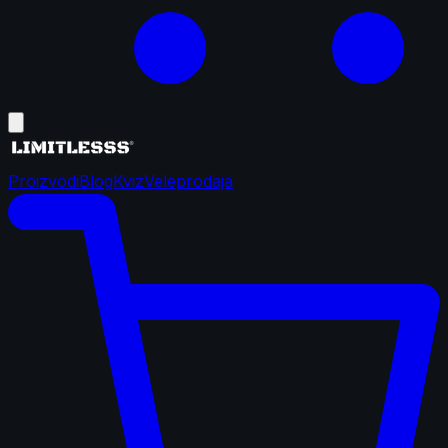
Proizvodi
Blog
Kviz
Veleprodaja