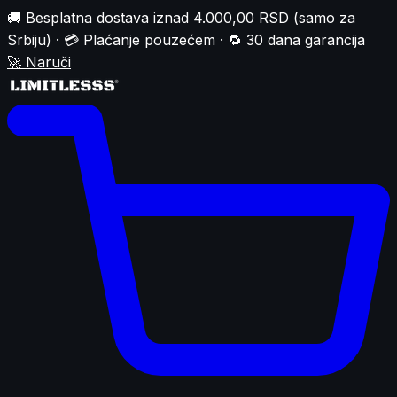
🚚 Besplatna dostava iznad 4.000,00 RSD (samo za
Srbiju) · 💳 Plaćanje pouzećem · 🔁 30 dana garancija
🚀
Naruči