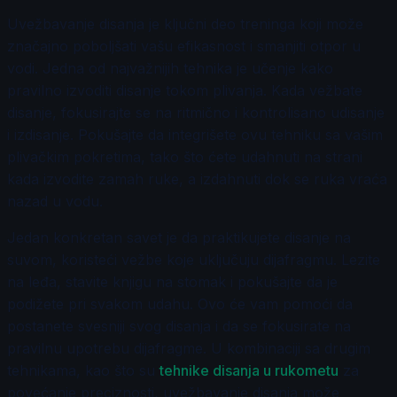
Uvežbavanje disanja je ključni deo treninga koji može
značajno poboljšati vašu efikasnost i smanjiti otpor u
vodi. Jedna od najvažnijih tehnika je učenje kako
pravilno izvoditi disanje tokom plivanja. Kada vežbate
disanje, fokusirajte se na ritmično i kontrolisano udisanje
i izdisanje. Pokušajte da integrišete ovu tehniku sa vašim
plivačkim pokretima, tako što ćete udahnuti na strani
kada izvodite zamah ruke, a izdahnuti dok se ruka vraća
nazad u vodu.
Jedan konkretan savet je da praktikujete disanje na
suvom, koristeći vežbe koje uključuju dijafragmu. Lezite
na leđa, stavite knjigu na stomak i pokušajte da je
podižete pri svakom udahu. Ovo će vam pomoći da
postanete svesniji svog disanja i da se fokusirate na
pravilnu upotrebu dijafragme. U kombinaciji sa drugim
tehnikama, kao što su
tehnike disanja u rukometu
za
povećanje preciznosti, uvežbavanje disanja može