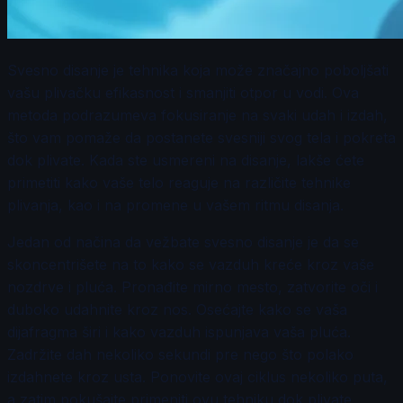
Svesno disanje je tehnika koja može značajno poboljšati
vašu plivačku efikasnost i smanjiti otpor u vodi. Ova
metoda podrazumeva fokusiranje na svaki udah i izdah,
što vam pomaže da postanete svesniji svog tela i pokreta
dok plivate. Kada ste usmereni na disanje, lakše ćete
primetiti kako vaše telo reaguje na različite tehnike
plivanja, kao i na promene u vašem ritmu disanja.
Jedan od načina da vežbate svesno disanje je da se
skoncentrišete na to kako se vazduh kreće kroz vaše
nozdrve i pluća. Pronađite mirno mesto, zatvorite oči i
duboko udahnite kroz nos. Osećajte kako se vaša
dijafragma širi i kako vazduh ispunjava vaša pluća.
Zadržite dah nekoliko sekundi pre nego što polako
izdahnete kroz usta. Ponovite ovaj ciklus nekoliko puta,
a zatim pokušajte primeniti ovu tehniku dok plivate.