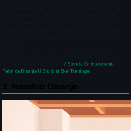
stomak, a drugu na grudi. Uzimajući dubok udah kroz
nos, fokusirajte se na pomeranje stomaka, dok grudi
ostaju mirne. Zadržite dah nekoliko sekundi, a zatim
polako izdahnite kroz usta. Ova vežba ne samo da će
poboljšati vašu tehniku disanja, već će i povećati vašu
sposobnost da ostanete smireni i fokusirani tokom
triatlona.
Za dodatne savete o integraciji tehnika disanja u vaše
treninge, pogledajte članak
7 Saveta Za Integraciju
Tehnika Disanja U Biciklističke Treninge
.
2.
Nasalno Disanje