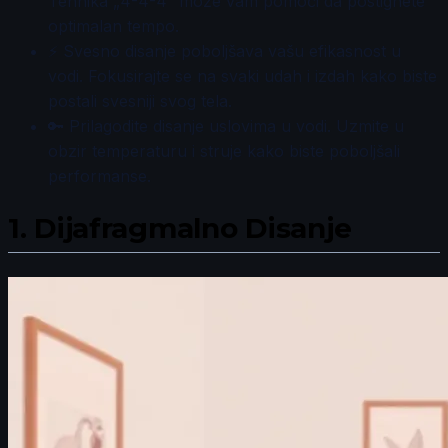
Tehnika „4-4-4“ može vam pomoći da postignete
optimalan tempo.
⚡ Svesno disanje poboljšava vašu efikasnost u
vodi. Fokusirajte se na svaki udah i izdah kako biste
postali svesniji svog tela.
🔑 Prilagodite disanje uslovima u vodi. Uzmite u
obzir temperaturu i struje kako biste poboljšali
performanse.
1.
Dijafragmalno Disanje