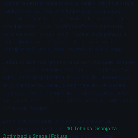
optimalne performanse tokom plivanja ili bilo koje druge
fizičke aktivnosti. Ova tehnika podrazumeva svestan
napor da se prati i reguliše način na koji dišemo, čime se
smanjuje otpor vode i povećava efikasnost pokreta.
Kada ste svesni svog disanja, možete lakše prilagoditi
ritam i dubinu udaha i izdaha, što može značajno
poboljšati vašu izdržljivost i kontrolu tokom plivanja.
Jedan od najefikasnijih načina za uspostavljanje kontrole
disanja je primena tehnike "breathe in, breathe out" u
skladu sa vašim pokretima. Pokušajte da udahnete dok
se pripremate za udarac, a izdahnete dok se krećete
kroz vodu. Ova sinhronizacija ne samo da poboljšava
vašu aerodinamičnost, već takođe pomaže u održavanju
smirenosti i fokusa.
Za dalje usavršavanje tehnika disanja u sportu,
preporučujemo da istražite
10 Tehnika Disanja za
Optimizaciju Snage i Fokusa
koje mogu dodatno