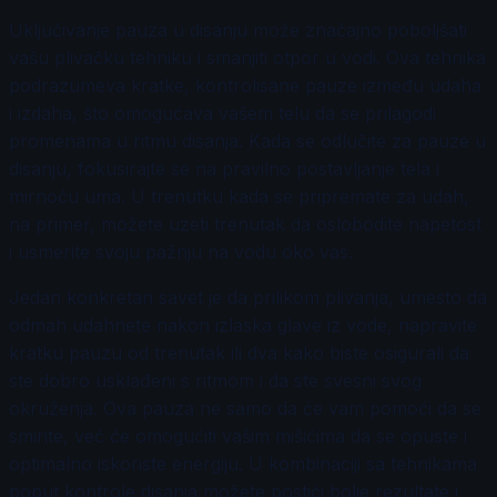
Uključivanje pauza u disanju može značajno poboljšati
vašu plivačku tehniku i smanjiti otpor u vodi. Ova tehnika
podrazumeva kratke, kontrolisane pauze između udaha
i izdaha, što omogućava vašem telu da se prilagodi
promenama u ritmu disanja. Kada se odlučite za pauze u
disanju, fokusirajte se na pravilno postavljanje tela i
mirnoću uma. U trenutku kada se pripremate za udah,
na primer, možete uzeti trenutak da oslobodite napetost
i usmerite svoju pažnju na vodu oko vas.
Jedan konkretan savet je da prilikom plivanja, umesto da
odmah udahnete nakon izlaska glave iz vode, napravite
kratku pauzu od trenutak ili dva kako biste osigurali da
ste dobro usklađeni s ritmom i da ste svesni svog
okruženja. Ova pauza ne samo da će vam pomoći da se
smirite, već će omogućiti vašim mišićima da se opuste i
optimalno iskoriste energiju. U kombinaciji sa tehnikama
poput kontrole disanja možete postići bolje rezultate i