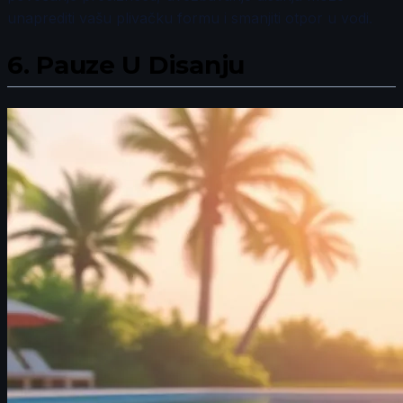
unaprediti vašu plivačku formu i smanjiti otpor u vodi.
6.
Pauze U Disanju