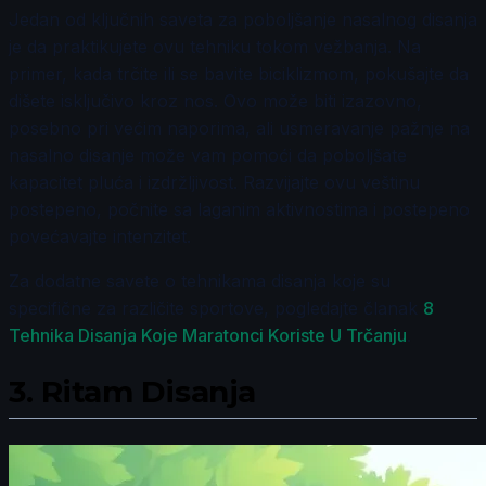
Jedan od ključnih saveta za poboljšanje nasalnog disanja
je da praktikujete ovu tehniku tokom vežbanja. Na
primer, kada trčite ili se bavite biciklizmom, pokušajte da
dišete isključivo kroz nos. Ovo može biti izazovno,
posebno pri većim naporima, ali usmeravanje pažnje na
nasalno disanje može vam pomoći da poboljšate
kapacitet pluća i izdržljivost. Razvijajte ovu veštinu
postepeno, počnite sa laganim aktivnostima i postepeno
povećavajte intenzitet.
Za dodatne savete o tehnikama disanja koje su
specifične za različite sportove, pogledajte članak
8
Tehnika Disanja Koje Maratonci Koriste U Trčanju
.
3.
Ritam Disanja