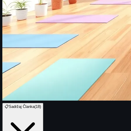
📋
Sadržaj Članka
(
18
)