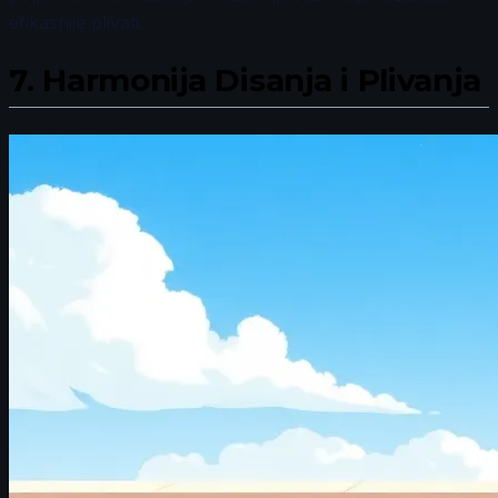
efikasnije plivati.
7.
Harmonija Disanja i Plivanja