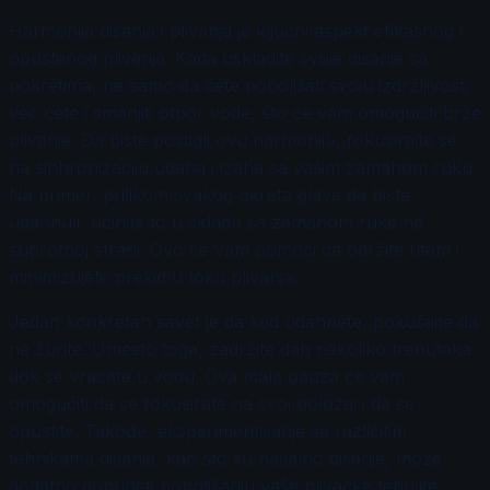
Harmonija disanja i plivanja je ključni aspekt efikasnog i
opuštenog plivanja. Kada uskladite svoje disanje sa
pokretima, ne samo da ćete poboljšati svoju izdržljivost,
već ćete i smanjiti otpor vode, što će vam omogućiti brže
plivanje. Da biste postigli ovu harmoniju, fokusirajte se
na sinhronizaciju udaha i izaha sa vašim zamahom ruku.
Na primer, prilikom svakog okreta glave da biste
udahnuli, učinite to u skladu sa zamahom ruke na
suprotnoj strani. Ovo će vam pomoći da održite ritam i
minimizujete prekid u toku plivanja.
Jedan konkretan savet je da kad udahnete, pokušajte da
ne žurite. Umesto toga, zadržite dah nekoliko trenutaka
dok se vraćate u vodu. Ova mala pauza će vam
omogućiti da se fokusirate na svoj položaj i da se
opustite. Takođe, eksperimentisanje sa različitim
tehnikama disanja, kao što su nasalno disanje, može
dodatno doprineti poboljšanju vaše plivačke tehnike.