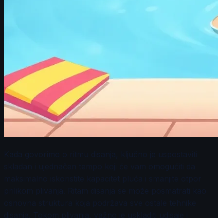
Kada govorimo o ritmu disanja, ključno je uspostaviti
skladan i ujednačen tempo koji će vam omogućiti da
maksimalno iskoristite kapacitet pluća i smanjite otpor
prilikom plivanja. Ritam disanja se može posmatrati kao
osnovna struktura koja podržava sve ostale tehnike
disanja. Tokom plivanja, važno je uskladiti udisaje i