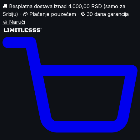
🚚 Besplatna dostava iznad 4.000,00 RSD (samo za
Srbiju) · 💳 Plaćanje pouzećem · 🔁 30 dana garancija
🚀
Naruči