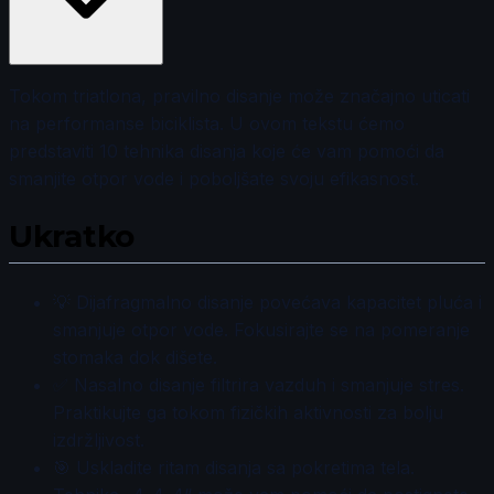
Tokom triatlona, pravilno disanje može značajno uticati
na performanse biciklista. U ovom tekstu ćemo
predstaviti 10 tehnika disanja koje će vam pomoći da
smanjite otpor vode i poboljšate svoju efikasnost.
Ukratko
💡 Dijafragmalno disanje povećava kapacitet pluća i
smanjuje otpor vode. Fokusirajte se na pomeranje
stomaka dok dišete.
✅ Nasalno disanje filtrira vazduh i smanjuje stres.
Praktikujte ga tokom fizičkih aktivnosti za bolju
izdržljivost.
🎯 Uskladite ritam disanja sa pokretima tela.