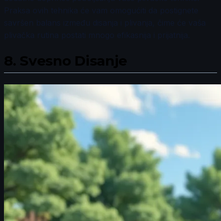
Praksa ovih tehnika će vam omogućiti da postignete
savršen balans između disanja i plivanja, čime će vaša
plivačka rutina postati mnogo efikasnija i prijatnija.
8.
Svesno Disanje