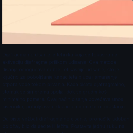
Dijafragmalno disanje je tehnika koja se fokusira na
aktivaciju dijafragme prilikom udisanja. Ova metoda
disanja omogućava dublje i efikasnije udisanje, što je
ključno za poboljšanje kapaciteta pluća i smanjenje
otpora vode tokom plivanja. Kada dišete dijafragmalno,
stomak se širi prema spolja, dok se grudni koš
minimalno pomera. Ovaj način disanja povećava unos
kiseonika, poboljšava cirkulaciju i pomaže u opuštanju.
Da biste vežbali dijafragmalno disanje, pronađite udoban
položaj, bilo da sedite ili ležite. Postavite jednu ruku na