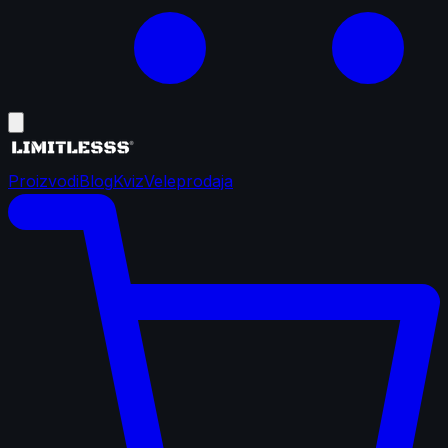
Proizvodi
Blog
Kviz
Veleprodaja