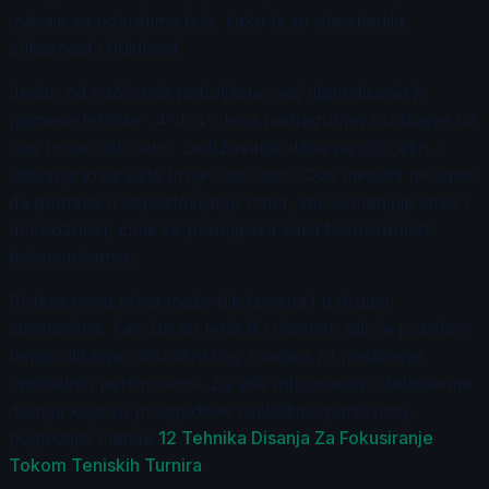
izdisaje sa pokretima tela, kako bi se obezbedila
efikasnost i fluidnost.
Jedan od načina da poboljšate svoj ritam disanja je
primena tehnike „4-4-4“, koja podrazumeva udisanje na
nos brojeći do četiri, zadržavanje daha na još četiri, i
izdisanje kroz usta brojeći do četiri. Ova metoda ne samo
da pomaže u uspostavljanju ritma, već i smanjuje stres i
anksioznost, čime se poboljšava vaša fokusiranost
tokom plivanja.
Praksa ovog ritma može biti korisna i u drugim
sportovima, kao što su tenis ili rukomet, gde je pravilan
tempo disanja od suštinskog značaja za postizanje
optimalnih performansi. Za više informacija o tehnikama
disanja koje su prilagođene različitim sportovima,
pogledajte članak
12 Tehnika Disanja Za Fokusiranje
Tokom Teniskih Turnira
.