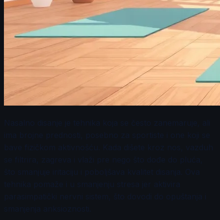
Nasalno disanje je tehnika koja se često zanemaruje, ali
ima brojne prednosti, posebno za sportiste i one koji se
bave fizičkom aktivnošću. Kada dišete kroz nos, vazduh
se filtrira, zagreva i vlaži pre nego što dođe do pluća,
što smanjuje iritaciju i poboljšava kvalitet disanja. Ova
tehnika pomaže i u smanjenju stresa jer aktivira
parasimpatički nervni sistem, što dovodi do opuštanja i
smanjenja anksioznosti.